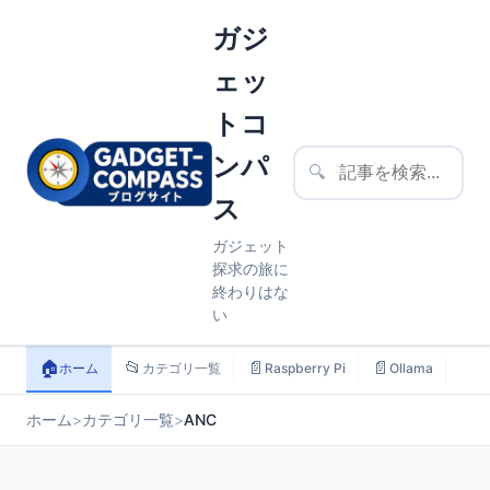
ガジ
ェッ
トコ
ンパ
🔍
ス
ガジェット
探求の旅に
終わりはな
い
🏠
📂
📄
📄
📄
ホーム
カテゴリ一覧
Raspberry Pi
Ollama
ス
ホーム
>
カテゴリ一覧
>
ANC