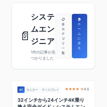
システ
🏠
📋
ホ
全
ムエン
ー
カ
📄
ム
テ
に
ゴ
ジニア
戻
リ
る
一
1件の記事が見
覧
つかりました
★★★★ ☆
4.5
#1
モニター
ディスプレイ
32インチから24インチ4K乗り
換え完全ガイド：システムエン