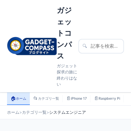
ガジ
ェッ
トコ
ンパ
🔍
ス
ガジェット
探求の旅に
終わりはな
い
🏠
📂
📄
📄

ホーム
カテゴリ一覧
iPhone 17
Raspberry Pi
ホーム
>
カテゴリ一覧
>
システムエンジニア