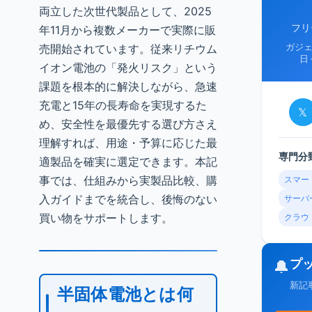
両立した次世代製品として、2025
フリ
年11月から複数メーカーで実際に販
売開始されています。従来リチウム
ガジ
日
イオン電池の「発火リスク」という
課題を根本的に解決しながら、急速
充電と15年の長寿命を実現するた
𝕏
め、安全性を最優先する選び方さえ
理解すれば、用途・予算に応じた最
専門分
適製品を確実に選定できます。本記
事では、仕組みから実製品比較、購
スマー
入ガイドまでを統合し、後悔のない
サーバ
買い物をサポートします。
クラウ
プ
🔔
新記
半固体電池とは何