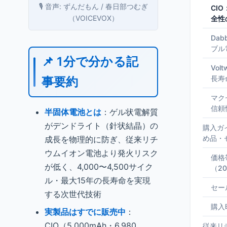
🎙️ 音声: ずんだもん / 春日部つむぎ
CI
（VOICEVOX）
全性
Da
ブル
📌 1分で分かる記
Vol
長寿
事要約
マク
信頼
半固体電池とは
：ゲル状電解質
がデンドライト（針状結晶）の
購入ガ
め品・
成長を物理的に防ぎ、従来リチ
ウムイオン電池より発火リスク
価格
が低く、4,000〜4,500サイク
（2
ル・最大15年の長寿命を実現
セー
する次世代技術
購入
実製品はすでに販売中
：
CIO（5,000mAh・6,980
従来リ