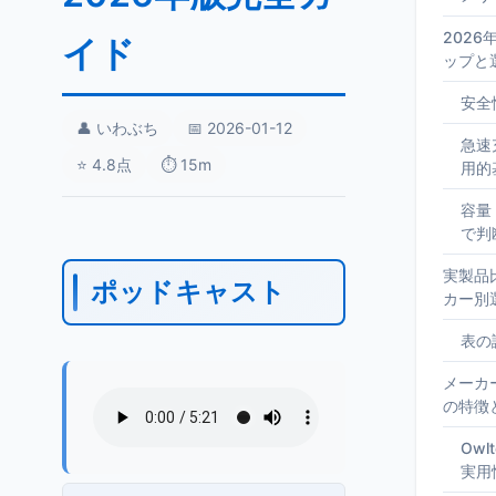
202
イド
ップと
安全
👤 いわぶち
📅 2026-01-12
急速
⭐ 4.8点
⏱️ 15m
用的
容量
で判
実製品
ポッドキャスト
カー別
表の
メーカ
の特徴
Ow
実用