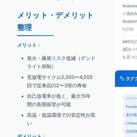
Ardui
メリット・デメリット
ト接続A
Qual
整理
たのか
AI時代
メリット
：
成|タ
を見つ
発火・爆発リスク低減（デンド
ライト抑制）
充放電サイクル2,000〜4,500
🏷️ タ
回で従来品の2〜3倍の寿命
自己放電率が低く、最大15年
フリー
間の長期保管が可能
Faceb
高温・低温環境での安定性が高
案件獲
い
Linke
2025
デメリット
：