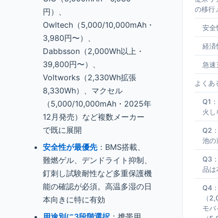
の移行
円）、
Owltech（5,000/10,000mAh・
安全
3,980円〜）、
経済
Dabbsson（2,000Wh以上・
39,800円〜）、
急速
Voltworks（2,330Wh拡張
よくあ
8,330Wh）、マクセル
Q1
（5,000/10,000mAh・2025年
火し
12月発売）など複数メーカー
で既に展開
Q2
池の
安全性が最優先
：BMS搭載、
Q3
難燃ゲル、デンドライト抑制、
品は
釘刺し試験耐性など多重保護機
能の確認が必須。高温多湿の日
Q4
（2
本向きに特に有効
モバ
用途別に3段階選択
：携帯用