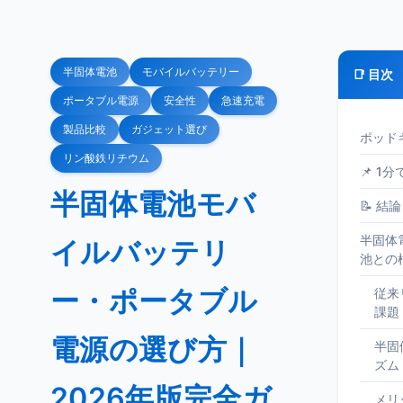
半固体電池
モバイルバッテリー
📑 目次
ポータブル電源
安全性
急速充電
製品比較
ガジェット選び
ポッド
リン酸鉄リチウム
📌 1
半固体電池モバ
📝 結論
半固体
イルバッテリ
池との
ー・ポータブル
従来
課題
電源の選び方｜
半固
ズム
2026年版完全ガ
メリ