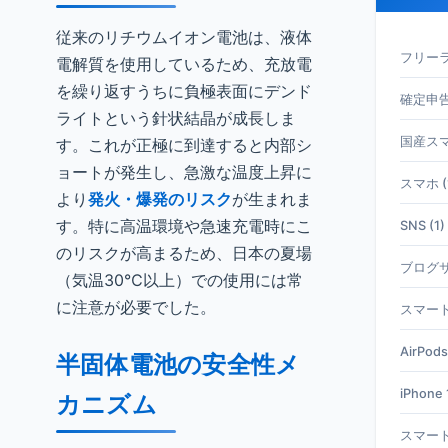
従来のリチウムイオン電池は、液体
フリーラ
電解質を使用しているため、充放電
を繰り返すうちに負極表面にデンド
確定申告 
ライトという針状結晶が成長しま
国産スマホ
す。これが正極に到達すると内部シ
ョートが発生し、急激な温度上昇に
スマホ (
より
発火・爆発のリスク
が生まれま
す。特に高温環境や急速充電時にこ
SNS (1)
のリスクが高まるため、日本の夏場
ブログサ
（気温30℃以上）での使用には常
に注意が必要でした。
スマート
AirPods
半固体電池の安全性メ
iPhone 1
カニズム
スマート