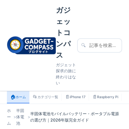
ガジ
ェッ
トコ
ンパ
🔍
ス
ガジェット
探求の旅に
終わりはな
い
🏠
📂
📄
📄

ホーム
カテゴリ一覧
iPhone 17
Raspberry Pi
ホ
半固
半固体電池モバイルバッテリー・ポータブル電源
ー
>
体電
>
の選び方｜2026年版完全ガイド
ム
池