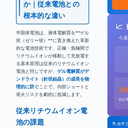
か｜従来電池との
根本的な違い
📈
半固体電池は、液体電解質を**ゲル
今週
状（ゼリー状）**に置き換えた革新
的な電池技術です。正極・負極間で
リチウムイオンが移動して充放電す
る基本原理は従来のリチウムイオン
電池と同じですが、
ゲル電解質がデ
ンドライト（針状結晶）の成長を物
理的に防ぐ
ことで、内部ショートと
20
発火リスクを劇的に低減します。
総記
従来リチウムイオン電
池の課題
📁 カテ