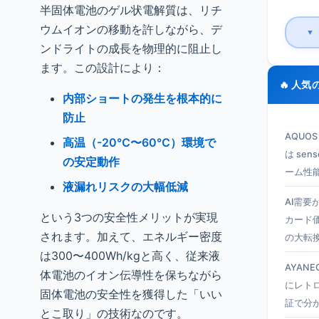
半固体電池のゲル状電解質は、リチ
ウムイオンの移動を許しながら、デ
▼
ンドライトの成長を物理的に阻止し
ます。この設計により：
🔥 人気
内部ショートの発生を根本的に
防止
AQUO
高温（-20℃〜60℃）環境で
は se
の安定動作
ーム性
液漏れリスクの大幅低減
AI需要
という3つの安全性メリットが実現
カード
されます。加えて、エネルギー密度
の大転
は300〜400Wh/kgと高く、従来液
AYANEO
体電池のイオン伝導性を保ちながら
にレト
固体電池の安全性を獲得した「いい
証で分
とこ取り」の技術なのです。