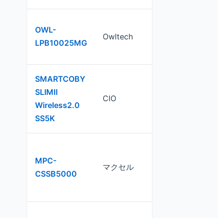
OWL-
Owltech
10,000mAh
LPB10025MG
SMARTCOBY
SLIMⅡ
CIO
5,000mAh
Wireless2.0
SS5K
MPC-
マクセル
5,000mAh
CSSB5000