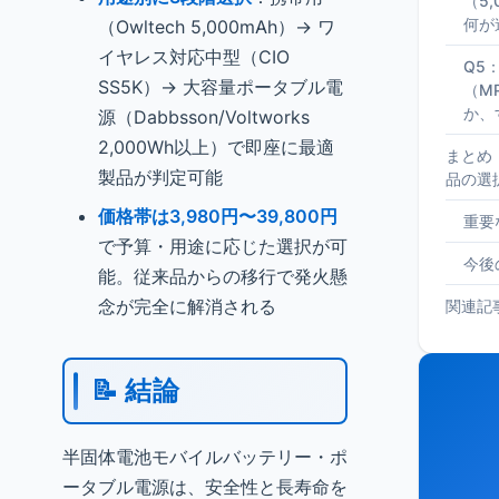
（5,
何が
（Owltech 5,000mAh）→ ワ
イヤレス対応中型（CIO
Q5
SS5K）→ 大容量ポータブル電
（M
か、
源（Dabbsson/Voltworks
2,000Wh以上）で即座に最適
まとめ
製品が判定可能
品の選
価格帯は3,980円〜39,800円
重要
で予算・用途に応じた選択が可
今後
能。従来品からの移行で発火懸
念が完全に解消される
関連記
📝 結論
半固体電池モバイルバッテリー・ポ
ータブル電源は、安全性と長寿命を