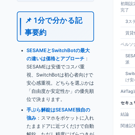
初期設
完了
📌 1分で分かる記
3ス
事要約
賃貸
ペルソ
SESAMEとSwitchBotの最大
SE
の違いは価格とアプローチ
：
派
SESAMEは安価でコスパ重
Swi
視、SwitchBotは初心者向けで
け安
安心感重視。どちらを選ぶかは
「自由度か安定性か」の優先順
AirT
位で決まります。
セキュ
手ぶら解錠はSESAME独自の
結論
強み
：スマホをポケットに入れ
たままドアに近づくだけで自動
関連記
解錠。ただし精度にばらつきが