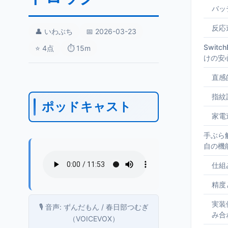
バッ
反応
👤 いわぶち
📅 2026-03-23
Swit
⭐ 4点
⏱️ 15m
けの安
直感
指紋
ポッドキャスト
家電
手ぶら
自の機
仕組
精度
実装
🎙️ 音声: ずんだもん / 春日部つむぎ
み合
（VOICEVOX）