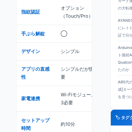
カード
オプション
の大転
指紋認証
標準
（Touch/Pro）
AYANEO
にレト
手ぶら解錠
◯
×
証で分
Ardui
デザイン
シンプル
高級
ト接続A
Qual
アプリの直感
シンプルだが慣れが必
直感
たのか
性
要
け
AI時代
成|タ
Wi-Fiモジュール/Hub
を見つ
家電連携
ハブミ
3必要
🏷️ タ
セットアップ
約10分
約10
時間