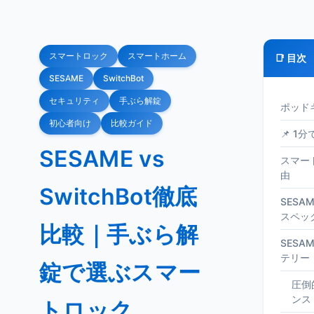
スマートロック
スマートホーム
📑 目次
SESAME
SwitchBot
セキュリティ
手ぶら解錠
ポッド
初心者向け
比較ガイド
📌 1
SESAME vs
スマー
由
SwitchBot徹底
SESAM
スペッ
比較｜手ぶら解
SESA
テリー
錠で選ぶスマー
圧倒
ンス
トロック