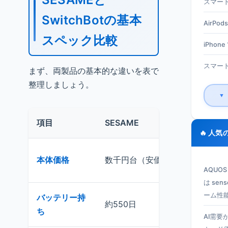
スマート
SwitchBotの基本
AirPods
スペック比較
iPhone 1
スマート
まず、両製品の基本的な違いを表で
整理しましょう。
▼
項目
SESAME
Switc
🔥 人気
1万
本体価格
数千円台（安価）
め）
AQUO
は se
ーム性
バッテリー持
約550日
約18
ち
AI需要