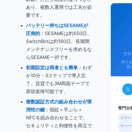
あり、複数人運用では工夫が必
要です。
バッテリー持ちはSESAMEが
圧倒的
：SESAMEは約550日、
SwitchBotは約180日。長期間
メンテナンスフリーを求めるな
フリ
らSESAME一択です。
ガジ
初期設定は両者とも簡単
：わず
日
か10分・3ステップで導入完
了。賃貸でも3M両面テープで
𝕏
原状復帰可能です。
複数認証方式の組み合わせが実
専門分
用性の鍵
：指紋＋手ぶら＋
NFCを組み合わせることで、
スマー
セキュリティと利便性を両立で
サーバ