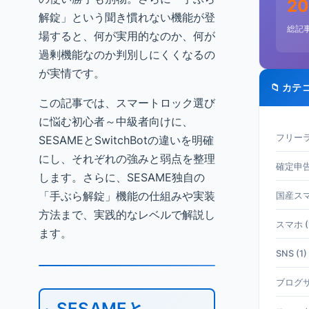
20
解錠」という聞き慣れない機能が登
総記
場すると、何が実用的なのか、何が
過剰機能なのか判別しにくくなるの
が実情です。
📁 カテ
この記事では、スマートロック選び
に悩む初心者～中級者向けに、
フリーラ
SESAMEとSwitchBotの違いを明確
にし、それぞれの強みと弱点を整理
確定申告 
します。さらに、SESAME独自の
「手ぶら解錠」機能の仕組みや実装
国産スマホ
方法まで、実践的なレベルで解説し
スマホ (
ます。
SNS (1)
ブログサ
SESAMEと