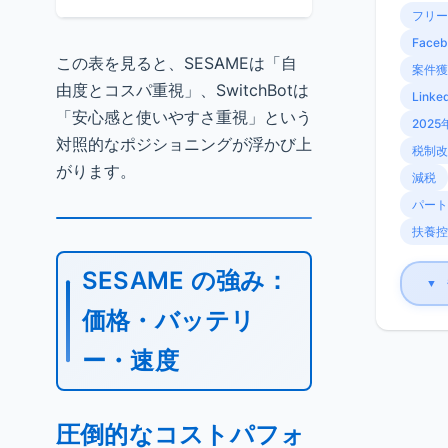
フリー
Faceb
この表を見ると、SESAMEは「自
案件獲
由度とコスパ重視」、SwitchBotは
Linke
「安心感と使いやすさ重視」という
2025
対照的なポジショニングが浮かび上
税制改
がります。
減税
パート
扶養控
SESAME の強み：
▼
価格・バッテリ
ー・速度
圧倒的なコストパフォ