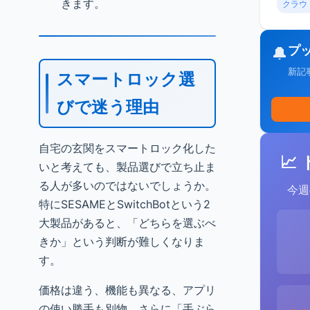
きます。
クラウ
プ
🔔
新記
スマートロック選
びで迷う理由
自宅の玄関をスマートロック化した
📈
いと考えても、製品選びで立ち止ま
る人が多いのではないでしょうか。
今週
特にSESAMEとSwitchBotという2
大製品があると、「どちらを選ぶべ
きか」という判断が難しくなりま
す。
価格は違う、機能も異なる、アプリ
の使い勝手も別物。さらに「手ぶら