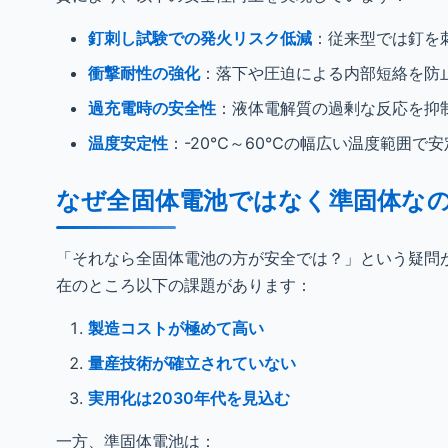
釘刺し試験での発火リスク低減
：従来型では釘を
衝撃耐性の強化
：落下や圧迫による内部短絡を防
過充電時の安全性
：液体電解質の過剰な反応を抑
温度安定性
：-20℃～60℃の幅広い温度範囲で
なぜ全固体電池ではなく準固体な
「それなら全固体電池の方が安全では？」という疑問
在のところ以下の課題があります：
製造コストが極めて高い
量産技術が確立されていない
実用化は2030年代を見込む
一方、準固体電池は：