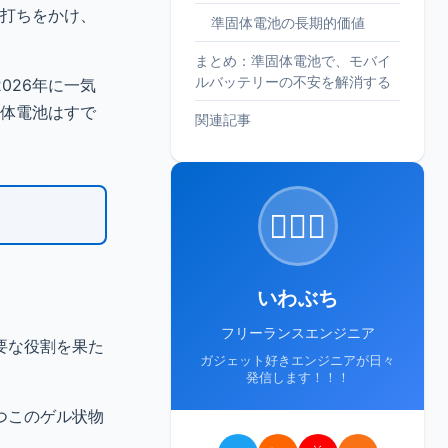
い打ちをかけ、
準固体電池の長期的価値
まとめ：準固体電池で、モバイ
ルバッテリーの不安を解消する
026年に一気
固体電池はすで
関連記事
🙋🏻‍♂️
いわぶち
フリーランスエンジニア
要な役割を果た
ガジェット好きエンジニアが日々
発信します！！！
つこのゲル状物