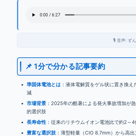
🎙️ 音声:
📌 1分で分かる記事要約
準固体電池とは
：液体電解質をゲル状に置き換え
減
市場背景
：2025年の酷暑による発火事故増加が
的選択肢
長寿命性
：従来のリチウムイオン電池比で約2～4
豊富な選択肢
：薄型軽量（CIO 8.7mm）から高