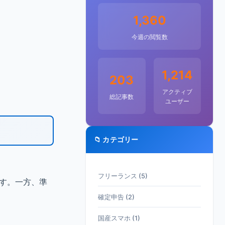
1,360
今週の閲覧数
1,214
203
アクティブ
総記事数
ユーザー
📁 カテゴリー
フリーランス (5)
ます。一方、準
確定申告 (2)
国産スマホ (1)