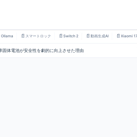

📄
📄
📄
📄
Ollama
スマートロック
Switch 2
動画生成AI
Xiaomi 1
：準固体電池が安全性を劇的に向上させた理由