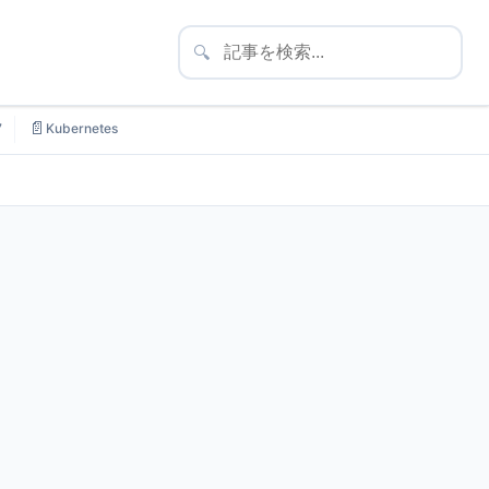
🔍
📄
7
Kubernetes