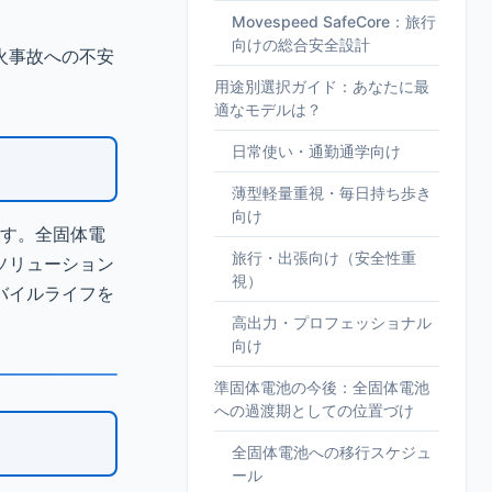
Movespeed SafeCore：旅行
向けの総合安全設計
火事故への不安
用途別選択ガイド：あなたに最
適なモデルは？
日常使い・通勤通学向け
薄型軽量重視・毎日持ち歩き
向け
ます。全固体電
旅行・出張向け（安全性重
ソリューション
視）
バイルライフを
高出力・プロフェッショナル
向け
準固体電池の今後：全固体電池
への過渡期としての位置づけ
全固体電池への移行スケジュ
ール