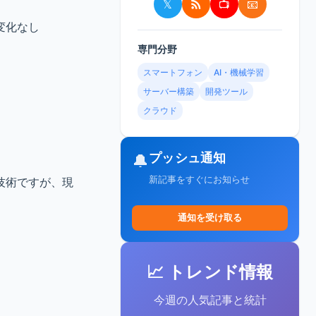
𝕏
📺
📧
変化なし
専門分野
スマートフォン
AI・機械学習
サーバー構築
開発ツール
クラウド
プッシュ通知
🔔
新記事をすぐにお知らせ
技術ですが、現
通知を受け取る
📈 トレンド情報
今週の人気記事と統計