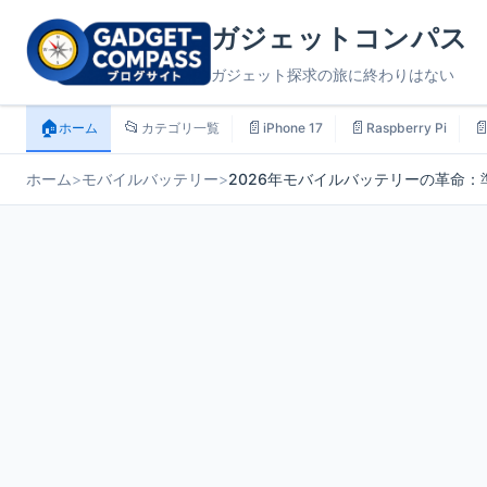
ガジェットコンパス
ガジェット探求の旅に終わりはない
🏠
📂
📄
📄

ホーム
カテゴリ一覧
iPhone 17
Raspberry Pi
ホーム
>
モバイルバッテリー
>
2026年モバイルバッテリーの革命