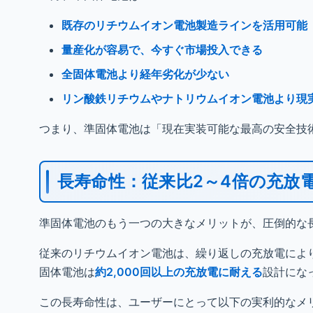
既存のリチウムイオン電池製造ラインを活用可能
量産化が容易で、今すぐ市場投入できる
全固体電池より経年劣化が少ない
リン酸鉄リチウムやナトリウムイオン電池より現
つまり、準固体電池は「現在実装可能な最高の安全技
長寿命性：従来比2～4倍の充放
準固体電池のもう一つの大きなメリットが、圧倒的な
従来のリチウムイオン電池は、繰り返しの充放電により化
固体電池は
約2,000回以上の充放電に耐える
設計にな
この長寿命性は、ユーザーにとって以下の実利的なメ