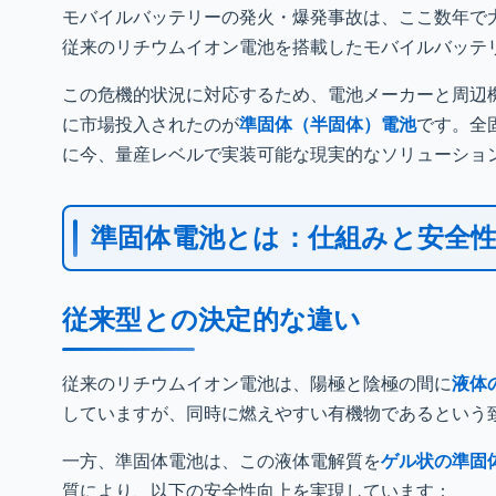
モバイルバッテリーの発火・爆発事故は、ここ数年で大
従来のリチウムイオン電池を搭載したモバイルバッテ
この危機的状況に対応するため、電池メーカーと周辺機
に市場投入されたのが
準固体（半固体）電池
です。全
に今、量産レベルで実装可能な現実的なソリューショ
準固体電池とは：仕組みと安全
従来型との決定的な違い
従来のリチウムイオン電池は、陽極と陰極の間に
液体
していますが、同時に燃えやすい有機物であるという
一方、準固体電池は、この液体電解質を
ゲル状の準固
質により、以下の安全性向上を実現しています：