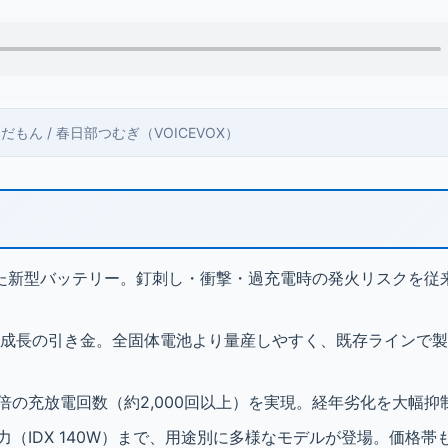
 ずんだもん / 春日部つむぎ（VOICEVOX）
た新型バッテリー。釘刺し・衝撃・過充電時の発火リスクを従
急成長の引き金。全固体電池より量産しやすく、既存ラインで
倍の充放電回数（約2,000回以上）を実現。経年劣化を大幅抑
出力（IDX 140W）まで、用途別に多様なモデルが登場。価格帯も4