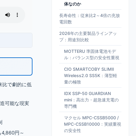
体なのか
長寿命性：従来比2～4倍の充放
電回数
2026年の主要製品ラインアッ
プ：用途別比較
MOTTERU 準固体電池モデ
ル：バランス型の安全性重視
CIO SMARTCOBY SLIMⅡ
Wireless2.0 SS5K：薄型軽
量の極致
来比で劇的に低
IDX SSP-50 GUARDIAN
mini：高出力・超急速充電の
製造可能な現実
専門機
マクセル MPC-CSSB5000 /
制
MPC-CSSB10000：実績重視
の安全性
,860円～