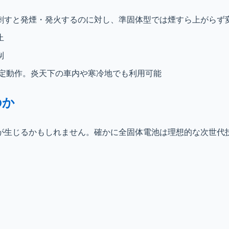
刺すと発煙・発火するのに対し、準固体型では煙すら上がらず
止
制
安定動作。炎天下の車内や寒冷地でも利用可能
のか
が生じるかもしれません。確かに全固体電池は理想的な次世代