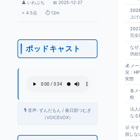
👤 いわぶち
📅 2025-12-27
20
⭐ 4.5点
⏱️ 12m
上げ
20
完全
ポッドキャスト
なぜ
供給
💰 
況：HP・
実態
各メ
較
法人
🎙️ 音声: ずんだもん / 春日部つむぎ
なる
（VOICEVOX）
🛒 
損しな