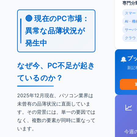
専門分
スマー
🔴 現在のPC市場：
AI・
異常な品薄状況が
サーバ
クラウ
発生中
プ
🔔
なぜ今、PC不足が起き
新記
ているのか？
2025年12月現在、パソコン業界は
未曾有の品薄状況に直面していま
📈
す。その背景には、単一の要因では
なく、複数の要素が同時に重なって
います。
今週