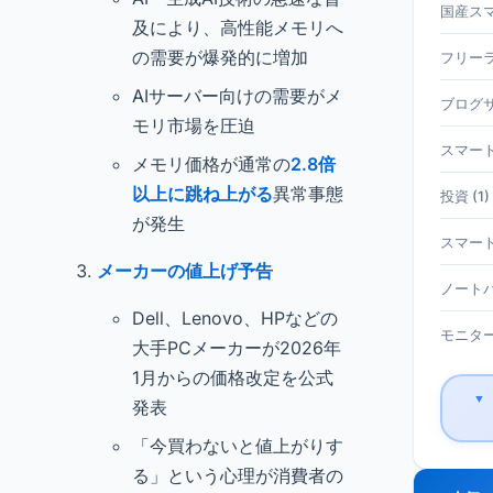
国産スマホ
及により、高性能メモリへ
の需要が爆発的に増加
フリーラ
AIサーバー向けの需要がメ
ブログサ
モリ市場を圧迫
スマート
メモリ価格が通常の
2.8倍
以上に跳ね上がる
異常事態
投資 (1)
が発生
スマート
メーカーの値上げ予告
ノートパ
Dell、Lenovo、HPなどの
モニター 
大手PCメーカーが2026年
1月からの価格改定を公式
▼
発表
「今買わないと値上がりす
る」という心理が消費者の