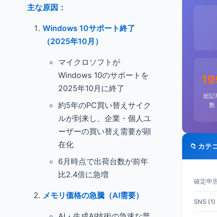
主な原因：
Windows 10サポート終了
（2025年10月）
マイクロソフトが
Windows 10のサポートを
19
2025年10月に終了
総記
約5年のPC買い替えサイク
数
ルが到来し、企業・個人ユ
ーザーの買い替え需要が顕
在化
📁 カテ
6月時点で出荷台数が前年
比2.4倍に急増
確定申告 
メモリ価格の急騰（AI需要）
SNS (1)
AI・生成AI技術の急速な普