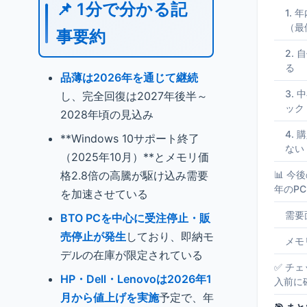
📌 1分で分かる記
1.
（最
事要約
2.
る
品薄は2026年を通じて継続
3.
し、完全回復は2027年後半～
ック
2028年頃の見込み
4.
**Windows 10サポート終了
ない
（2025年10月）**とメモリ価
格2.8倍の高騰が駆け込み需要
📊 今
年のP
を加速させている
需要
BTO PCを中心に受注停止・販
売停止が発生
しており、即納モ
メモ
デルの在庫が限定されている
✅ チ
HP・Dell・Lenovoは2026年1
入前に
月から値上げを実施
予定で、年