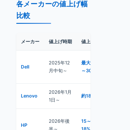
各メーカーの値上げ幅
比較
メーカー
値上げ時期
値上げ幅
対象
法人向けP
2025年12
最大20
Dell
中心。個
月中旬～
～30%
20%影響
2026年1月
全価格見
Lenovo
約18%
1日～
積は1月1
柔軟対応
2026年後
15～
HP
め。影響
半～
18%