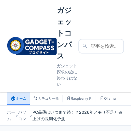
ガジ
ェッ
トコ
ンパ
🔍
ス
ガジェット
探求の旅に
終わりはな
い
🏠
📂
📄
📄
📄
ホーム
カテゴリ一覧
Raspberry Pi
Ollama
ス
ホー
パソ
PC品薄はいつまで続く？2026年メモリ不足と値
>
>
ム
コン
上げの長期化予測