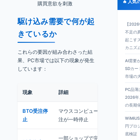
🔥 人気
購買意欲を刺激
駆け込み需要で何が起
【202
きているか
不足の真
起こす
カニズ
これらの要因が組み合わさった結
果、PC市場では以下の現象が発生
AI需要
しています：
SDカー
市場の
PC品
現象
詳細
2026
の長期
BTO受注停
マウスコンピューターなど大手BTO
WiMiU
止
注が一時停止
円プロ
底検証
一部ショップで完全に販売停止に追