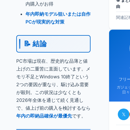
🎯 
内購入がお得
由
年内即納モデル狙いまたは自作
関連記
PCが現実的な対策
📝 結論
PC市場は現在、歴史的な品薄と値
上げの二重苦に直面しています。メ
モリ不足とWindows 10終了という
フリ
2つの要因が重なり、駆け込み需要
ガジェ
が殺到。この状況は少なくとも
日々
2026年全体を通じて続く見通し
で、値上げ前の購入を検討するなら
𝕏
年内の即納品確保が最優先
です。