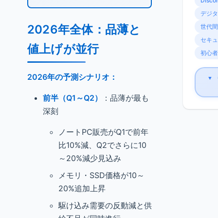
Disco
デジタ
2026年全体：品薄と
世代間
セキュ
値上げが並行
初心者
2026年の予測シナリオ：
▼
前半（Q1～Q2）
：品薄が最も
深刻
ノートPC販売がQ1で前年
比10%減、Q2でさらに10
～20%減少見込み
メモリ・SSD価格が10～
20%追加上昇
駆け込み需要の反動減と供