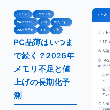
パソコン
メモリ価格
📑 目次
Windows 10
品薄
購入ガイド
2026年予測
BTO
納期
ポッド
PC品薄はいつま
📌 1
📝 結論
で続く？2026年
🔴 現
品薄状
メモリ不足と値
なぜ
上げの長期化予
てい
駆け
測
てい
⏰ 品
2026