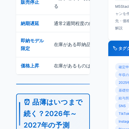
販売停止
る
M5Sta
ャンを
先・価
納期遅延
通常2週間程度の納期が1ヶ月以上に
解説
即納モデル
在庫がある即納品は限定された構成
限定
🏷️ タ
価格上昇
在庫があるものは価格が上乗せされ
確定申
年収の
2025
基礎控
給与所
⏰ 品薄はいつまで
SNS
続く？2026年～
TikTo
Insta
2027年の予測