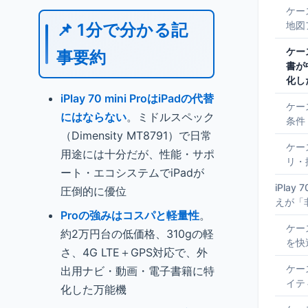
ケー
地図
📌 1分で分かる記
ケー
事要約
書が
化し
iPlay 70 mini ProはiPadの代替
ケー
にはならない
。ミドルスペック
条件
（Dimensity MT8791）で日常
ケース
用途には十分だが、性能・サポ
リ・
ート・エコシステムでiPadが
iPlay 
圧倒的に優位
えが「
Proの強みはコスパと軽量性
。
ケー
約2万円台の低価格、310gの軽
を快
さ、4G LTE＋GPS対応で、外
ケー
出用ナビ・動画・電子書籍に特
イテ
化した万能機