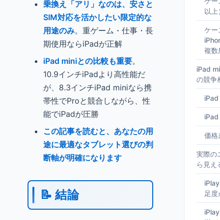
ケー
乗換え「アリ」なのは、安さと
以上
SIM対応を活かしたい限定的な
用途のみ
。重ゲーム・仕事・長
ケー
iPh
期使用ならiPadが正解
複数
iPad miniとの比較も重要
。
iPad
10.9インチiPadより高性能だ
の競争
が、8.3インチiPad miniなら携
iPa
帯性でProと競合しながら、性
能でiPadが圧勝
iPa
この記事を読むと、あなたの用
価格
途に最適なタブレット選びの判
実際の
断軸が明確になります
ら見え
iPla
📝 結論
足度
iPla