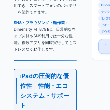
用でき、スマートフォンのバッテリ
Disco
ーを節約できます。
デジタ
世代間
SNS・ブラウジング・軽作業
：
セキュ
Dimensity MT8791は、日常的なウ
初心者
ェブ閲覧やSNS利用では十分な性
能。複数アプリを同時実行してもス
▼
トレスなく動作します。
iPadの圧倒的な優
位性｜性能・エコ
システム・サポー
ト