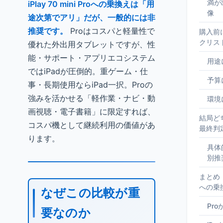
満が
iPlay 70 mini Proへの乗換えは「用
像
途次第でアリ」だが、一般的には非
推奨です。
Proはコスパと軽量性で
購入前
クリス
優れた外出用タブレットですが、性
能・サポート・アプリエコシステム
用途
ではiPadが圧倒的。重ゲーム・仕
予算
事・長期使用ならiPad一択。Proの
強みを活かせる「軽作業・ナビ・動
環境
画視聴・電子書籍」に限定すれば、
結局ど
コスパ機として継続利用の価値があ
最終判
ります。
具体
別推
まとめ｜iP
への乗
なぜこの比較が重
Pr
要なのか