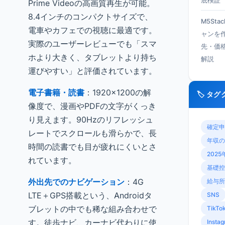
底検証
Prime Videoの高画質再生が可能。
8.4インチのコンパクトサイズで、
M5Sta
電車やカフェでの視聴に最適です。
ャンを
実際のユーザーレビューでも「スマ
先・価
ホより大きく、タブレットより持ち
解説
運びやすい」と評価されています。
電子書籍・読書
：1920×1200の解
🏷️ タ
像度で、漫画やPDFの文字がくっき
り見えます。90Hzのリフレッシュ
確定申
レートでスクロールも滑らかで、長
年収の
時間の読書でも目が疲れにくいとさ
2025
れています。
基礎控
外出先でのナビゲーション
：4G
給与所
LTE＋GPS搭載という、Androidタ
SNS
ブレットの中でも稀な組み合わせで
TikTo
す。徒歩ナビ、カーナビ代わりに使
Insta