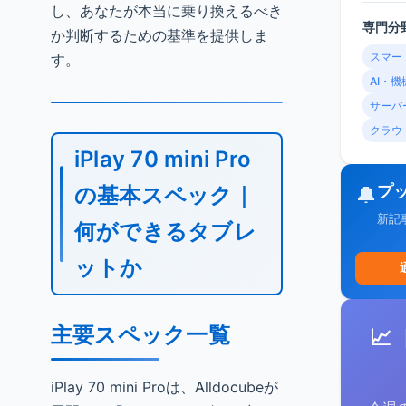
し、あなたが本当に乗り換えるべき
専門分
か判断するための基準を提供しま
スマー
す。
AI・
サーバ
クラウ
iPlay 70 mini Pro
プ
の基本スペック｜
🔔
新記
何ができるタブレ
ットか
主要スペック一覧
📈
iPlay 70 mini Proは、Alldocubeが