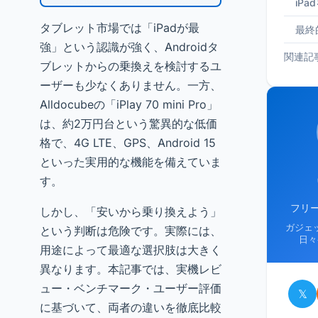
iP
タブレット市場では「iPadが最
最終
強」という認識が強く、Androidタ
関連記
ブレットからの乗換えを検討するユ
ーザーも少なくありません。一方、
Alldocubeの「iPlay 70 mini Pro」
は、約2万円台という驚異的な低価
格で、4G LTE、GPS、Android 15
といった実用的な機能を備えていま
す。
フリ
しかし、「安いから乗り換えよう」
ガジェ
という判断は危険です。実際には、
日々
用途によって最適な選択肢は大きく
異なります。本記事では、実機レビ
ュー・ベンチマーク・ユーザー評価
𝕏
に基づいて、両者の違いを徹底比較