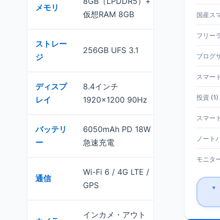
8GB（LPDDR5）+
日常用途には
メモリ
仮想RAM 8GB
タスク対応
国産スマホ
フリーラ
ストレー
microSD対応
256GB UFS 3.1
ジ
張可能
ブログサ
スマート
ディスプ
8.4インチ
FHD+解像度
投資 (1)
レイ
1920×1200 90Hz
ュレートは90
スマート
バッテリ
6050mAh PD 18W
中程度の容量
ノートパ
ー
急速充電
遅めとの評価
モニター 
Wi-Fi 6 / 4G LTE /
Proの大きな強
通信
GPS
応で外出先で
▼
インカメ・アウト
ビデオ会議・