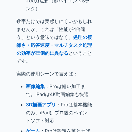
200万点超（超ハイエンドSラ
ンク）
数字だけでは実感しにくいかもしれ
ませんが、これは「性能が4倍違
う」という意味ではなく、
処理の複
雑さ・応答速度・マルチタスク処理
の効率が圧倒的に異なる
ということ
です。
実際の使用シーンで言えば：
画像編集
：Proは軽い加工ま
で。iPadは4K動画編集も快適
3D描画アプリ
：Proは基本機能
のみ。iPadはプロ級のペイン
トソフト対応
ゲーム
：Proは設定を落とせば