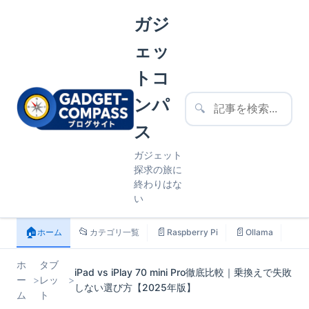
ガジ
ェッ
トコ
ンパ
🔍
ス
ガジェット
探求の旅に
終わりはな
い
🏠
📂
📄
📄
📄
ホーム
カテゴリ一覧
Raspberry Pi
Ollama
ス
ホ
タブ
iPad vs iPlay 70 mini Pro徹底比較｜乗換えで失敗
ー
>
レッ
>
しない選び方【2025年版】
ム
ト