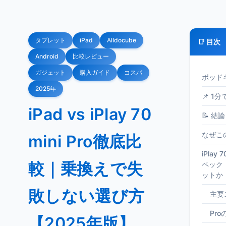
タブレット
iPad
Alldocube
📑 目次
Android
比較レビュー
ガジェット
購入ガイド
コスパ
ポッド
2025年
📌 1
iPad vs iPlay 70
📝 結論
なぜこ
mini Pro徹底比
iPlay 
較｜乗換えで失
ペック
ットか
敗しない選び方
主要
Pr
【2025年版】