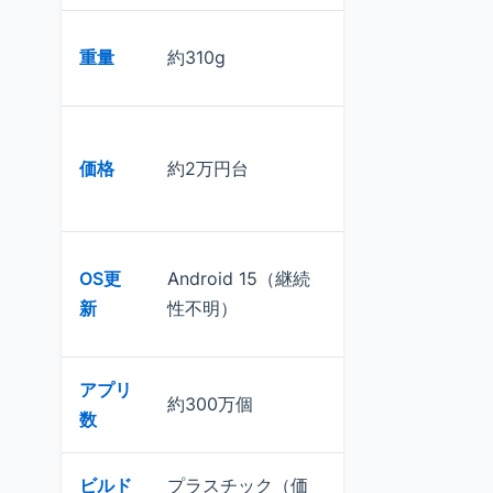
重量
約310g
約500g超
価格
約2万円台
約5-7万円
OS更
Android 15（継続
iPadOS（5年以
新
性不明）
上保証）
アプリ
約200万個
約300万個
数
（iPad最適化）
ビルド
プラスチック（価
アルミニウム