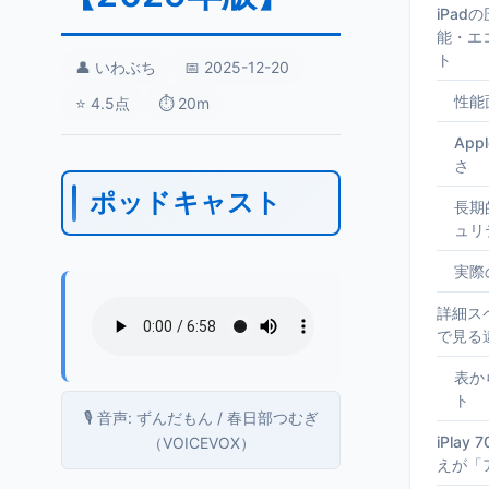
iPa
能・エ
ト
👤 いわぶち
📅 2025-12-20
性能
⭐ 4.5点
⏱️ 20m
Ap
さ
ポッドキャスト
長期
ュリ
実際
詳細ス
で見る
表か
ト
🎙️ 音声: ずんだもん / 春日部つむぎ
iPlay 
（VOICEVOX）
えが「