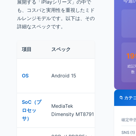
今週
展開する「iPlayシリーズ」の中で
も、コスパと実用性を重視したミド
ルレンジモデルです。以下は、その
詳細なスペックです。
項目
スペック
評価
19
総記
最新のAndro
数
OS
Android 15
キュリティ更
しい
📁 カテ
SoC（プ
MediaTek
ミドルレンジ。He
ロセッ
Dimensity MT8791
の強化版クラ
サ）
確定申告 
SNS (1)