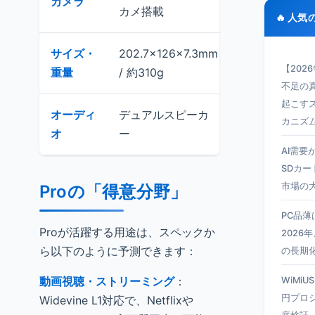
カメラ
カメ搭載
取り対応
🔥 人気
サイズ・
202.7×126×7.3mm
軽量で片手持
【202
重量
/ 約310g
性が優秀
不足の真
起こす
オーディ
デュアルスピーカ
底面配置。音
カニズ
オ
ー
ベル
AI需要
SDカー
市場の
Proの「得意分野」
PC品
Proが活躍する用途は、スペックか
2026
ら以下のように予測できます：
の長期
動画視聴・ストリーミング
：
WiMiU
円プロ
Widevine L1対応で、Netflixや