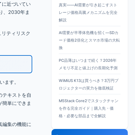
終了に近づいてい
真実——AI需要が引き起こすスト
り、2030年ま
レージ価格高騰メカニズムを完全
解説
ュリティリスク
AI需要が半導体危機を招く—SDカ
ード価格2倍化とスマホ市場の大転
換
PC品薄はいつまで続く？2026年
メモリ不足と値上げの長期化予測
WiMiUS K13は買うべき？3万円プ
れています。
ロジェクターの実力を徹底検証
のテキストを自
M5Stack Core2でスタックチャン
が簡単にできま
を作る完全ガイド｜購入先・価
格・必要な部品まで全解説
真編集の機能に