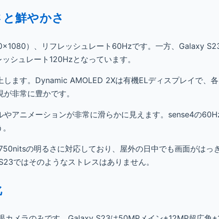
さと鮮やかさ
80×1080）、リフレッシュレート60Hzです。一方、Galaxy S2
）、リフレッシュレート120Hzとなっています。
す。Dynamic AMOLED 2Xは有機ELディスプレイで、
現が非常に豊かです。
やアニメーションが非常に滑らかに見えます。sense4の60
う。
750nitsの明るさに対応しており、屋外の日中でも画面がはっ
、S23ではそのようなストレスはありません。
化
眼カメラのみです。Galaxy S23は50MPメイン+12MP超広角+