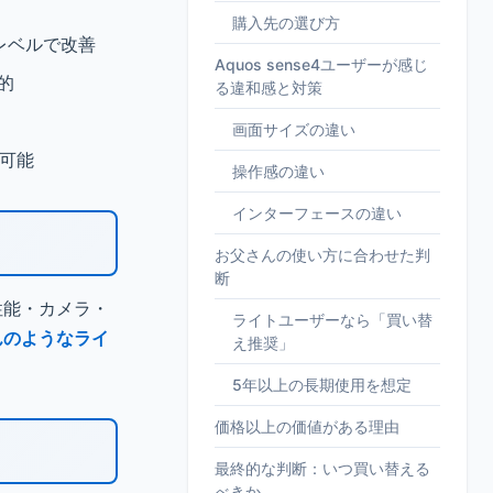
購入先の選び方
界レベルで改善
Aquos sense4ユーザーが感じ
的
る違和感と対策
画面サイズの違い
用可能
操作感の違い
インターフェースの違い
お父さんの使い方に合わせた判
断
、性能・カメラ・
ライトユーザーなら「買い替
んのようなライ
え推奨」
5年以上の長期使用を想定
価格以上の価値がある理由
最終的な判断：いつ買い替える
べきか