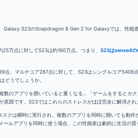
Galaxy S23のSnapdragon 8 Gen 2 for Galaxyでは
は約25万点に対してS23は約160万点。つまり、
S23はsense
ア939点、マルチコア287点に対して、S23はシングルコア540
感はどうでしょうか。
」「複数のアプリを開いていると重くなる」「ゲームをするとカ
界が原因です。S23ではこれらのストレスがほぼ完全に解消され
なタスクは瞬時に実行され、複数のアプリを同時に開いても動作
やメールアプリを同時に使う場合、この性能差は劇的に生活の質