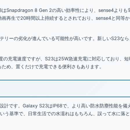
apdragon 8 Gen 2の高い効率性により、sense4より
画再生で20時間以上持続するとされており、sense4と同等
、バッテリーの劣化が進んでいる可能性が高いです。新しいS23な
。
W程度の充電速度ですが、S23は25W急速充電に対応しており、
るため、置くだけで充電できる便利さもあります。
に強い設計です。Galaxy S23はIP68で、より高い防水防塵性能を
る」という基準で、日常生活での水濡れはもちろん、誤って水に落