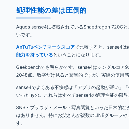
処理性能の差は圧倒的
Aquos sense4に搭載されているSnapdragon 720Gと、
いです。
AnTuTuベンチマークスコア
で比較すると、sense4
能力を持っている
ということになります。
Geekbenchでも明らかです。sense4はシングルコ
2048点。数字だけ見ると驚異的ですが、実際の使用
sense4でよくある不快感は「アプリの起動が遅い
いったもの。これらはすべてsense4の処理性能の限
SNS・ブラウザ・メール・写真閲覧といった日常的
はありません。特にお父さんが複数のLINEグループ
す。