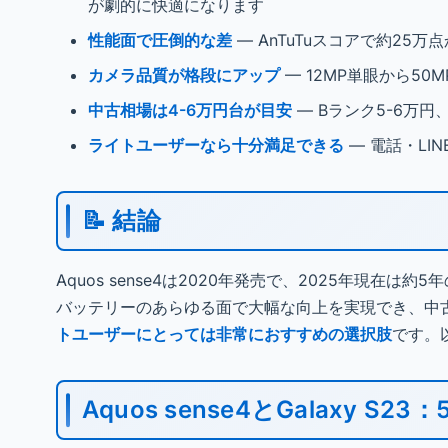
が劇的に快適になります
性能面で圧倒的な差
— AnTuTuスコアで約2
カメラ品質が格段にアップ
— 12MP単眼から5
中古相場は4-6万円台が目安
— Bランク5-6万
ライトユーザーなら十分満足できる
— 電話・L
📝 結論
Aquos sense4は2020年発売で、2025年現在は
バッテリーのあらゆる面で大幅な向上を実現でき、中古
トユーザーにとっては非常におすすめの選択肢
です。
Aquos sense4とGalaxy 