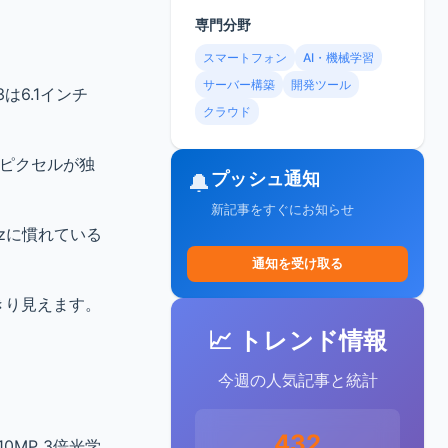
専門分野
スマートフォン
AI・機械学習
サーバー構築
開発ツール
3は6.1インチ
クラウド
各ピクセルが独
プッシュ通知
🔔
新記事をすぐにお知らせ
Hzに慣れている
通知を受け取る
きり見えます。
📈 トレンド情報
今週の人気記事と統計
432
10MP 3倍光学