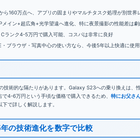
5万点から160万点へ、アプリの固まりやマルチタスク処理が別世
0MPメイン+超広角+光学望遠へ進化、特に夜景撮影の性能差は劇
円、Cランク4-5万円で購入可能、コスパは非常に良好
INE・ブラウザ・写真中心の使い方なら、今後5年以上快適に使
約5年の技術的な隔たりがあります。Galaxy S23への乗り換えは
で4-6万円という手頃な価格で購入できるため、
特にお父さ
以下で詳しく解説します。
S23：5年の技術進化を数字で比較