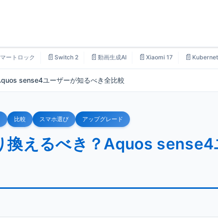
📄
📄
📄
📄
マートロック
Switch 2
動画生成AI
Xiaomi 17
Kubernet
Aquos sense4ユーザーが知るべき全比較
え
比較
スマホ選び
アップグレード
り換えるべき？Aquos sense