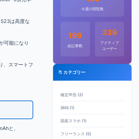
今週の閲覧数
S23は高度な
339
199
真が可能になり
アクティブ
総記事数
ユーザー
より、スマートフ
📁 カテゴリー
確定申告 (2)
SNS (1)
国産スマホ (1)
mAhと、
フリーランス (5)