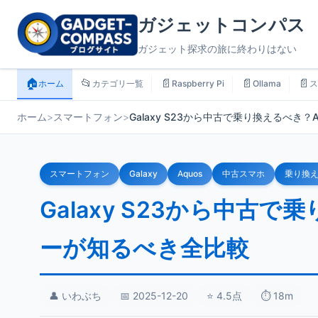
ガジェットコンパス
ガジェット探求の旅に終わりはない
🏠
📂
📄
📄
📄
ホーム
カテゴリ一覧
Raspberry Pi
Ollama
ス
ホーム
>
スマートフォン
>
Galaxy S23から中古で乗り換えるべき？
スマートフォン
Galaxy
Aquos
中古スマホ
乗り換
Galaxy S23から中古で乗
ーが知るべき全比較
👤 いわぶち
📅 2025-12-20
⭐ 4.5点
⏱️ 18m