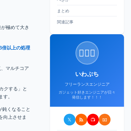
まとめ
関連記事
、性能差が極めて大き
4の6倍以上の処理
🙋🏻‍♂️
8点、マルチコア
いわぶち
フリーランスエンジニア
クカクする」と
ガジェット好きエンジニアが日々
ます。
発信します！！！
が鈍くなること
を向上させま
𝕏
📺
📧