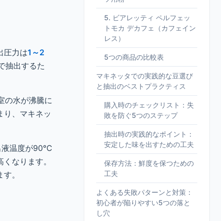
5. ビアレッティ ペルフェッ
トモカ デカフェ（カフェイン
レス）
出圧力は
1～2
5つの商品の比較表
力で抽出するた
マキネッタでの実践的な豆選び
と抽出のベストプラクティス
室の水が沸騰に
購入時のチェックリスト：失
まり、マキネッ
敗を防ぐ5つのステップ
抽出時の実践的なポイント：
安定した味を出すための工夫
液温度が90℃
高くなります。
保存方法：鮮度を保つための
工夫
ます。
よくある失敗パターンと対策：
初心者が陥りやすい5つの落と
し穴