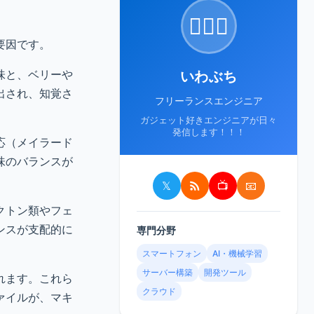
🙋🏻‍♂️
要因です。
味と、ベリーや
いわぶち
出され、知覚さ
フリーランスエンジニア
ガジェット好きエンジニアが日々
発信します！！！
応（メイラード
味のバランスが
𝕏
📺
📧
クトン類やフェ
ンスが支配的に
専門分野
スマートフォン
AI・機械学習
サーバー構築
開発ツール
れます。これら
クラウド
ァイルが、マキ