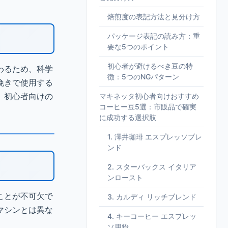
焙煎度の表記方法と見分け方
パッケージ表記の読み方：重
要な5つのポイント
初心者が避けるべき豆の特
わるため、科学
徴：5つのNGパターン
挽きで使用する
、初心者向けの
マキネッタ初心者向けおすすめ
コーヒー豆5選：市販品で確実
に成功する選択肢
1. 澤井珈琲 エスプレッソブレ
ンド
2. スターバックス イタリア
ンロースト
ことが不可欠で
3. カルディ リッチブレンド
マシンとは異な
4. キーコーヒー エスプレッ
ソ用粉