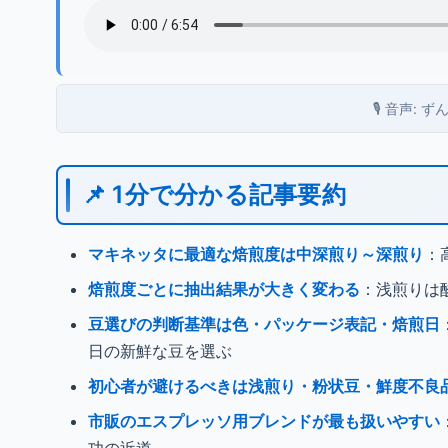
🎙️ 音声:
📌 1分で分かる記事要約
マキネッタに最適な焙煎度は中深煎り～深煎り
：
焙煎度ごとに抽出結果が大きく変わる
：浅煎りは
豆選びの判断基準は色・パッケージ表記・焙煎日
日の新鮮な豆を選ぶ
初心者が避けるべきは浅煎り・粉状豆・鮮度不良
市販のエスプレッソ用ブレンドが最も扱いやすい