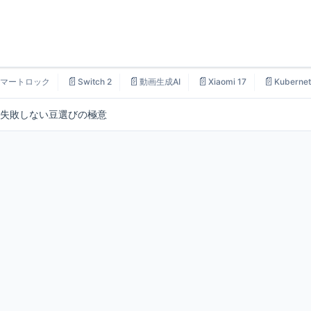
📄
📄
📄
📄
マートロック
Switch 2
動画生成AI
Xiaomi 17
Kubernet
失敗しない豆選びの極意