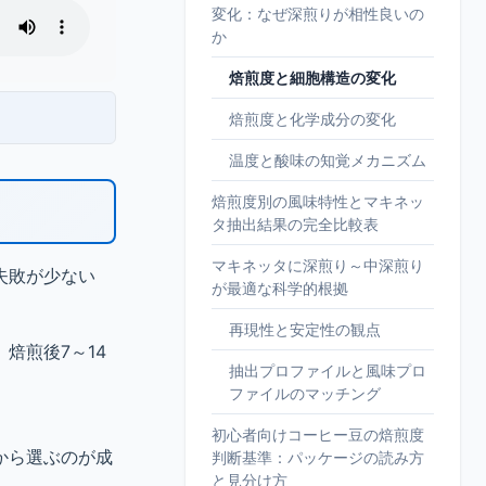
変化：なぜ深煎りが相性良いの
か
焙煎度と細胞構造の変化
焙煎度と化学成分の変化
温度と酸味の知覚メカニズム
焙煎度別の風味特性とマキネッ
タ抽出結果の完全比較表
マキネッタに深煎り～中深煎り
失敗が少ない
が最適な科学的根拠
再現性と安定性の観点
焙煎後7～14
抽出プロファイルと風味プロ
ファイルのマッチング
初心者向けコーヒー豆の焙煎度
から選ぶのが成
判断基準：パッケージの読み方
と見分け方