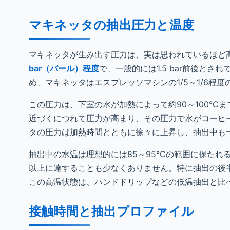
マキネッタの抽出圧力と温度
マキネッタが生み出す圧力は、実は思われているほど
bar（バール）程度
で、一般的には1.5 bar前後と
め、マキネッタはエスプレッソマシンの1/5～1/6程
この圧力は、下室の水が加熱によって約90～100℃
近づくにつれて圧力が高まり、その圧力で水がコーヒ
タの圧力は加熱時間とともに徐々に上昇し、抽出中も
抽出中の水温は理想的には85～95℃の範囲に保たれ
以上に達することも少なくありません。特に抽出の後
この高温状態は、ハンドドリップなどの低温抽出と比
接触時間と抽出プロファイル