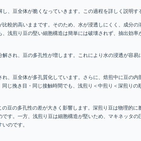
解し、豆全体が脆くなっていきます。この過程を詳しく説明す
が比較的高いままです。そのため、水が浸透しにくく、成分の
も、浅煎り豆の堅い細胞構造は簡単には破壊されず、抽出効率
分解され、豆の多孔性が増します。これにより水の浸透が容易
され、豆全体が多孔質化しています。さらに、焙煎中に豆の内
果、同じ挽き目・同じ接触時間でも、浅煎り＜中煎り＜深煎りの
は、この豆の多孔性の差が大きく影響します。深煎り豆は物理的に
のです。一方、浅煎り豆は細胞構造が堅いため、マキネッタの
すいのです。