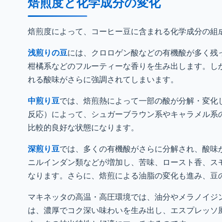
焙煎度と化学成分の変化
焙煎度によって、コーヒー豆に含まれる化学成分の組
浅煎りの豆
には、クロロゲン酸などの有機酸が多く残
柑橘系などのフルーティーな香りを生み出します。し
れる酸味がさらに強調されてしまいます。
中煎り豆
では、焙煎熱によって一部の酸が分解・変化
反応）によって、シュガーブラウン系やキャラメル系
比較的良好な状態になります。
深煎り豆
では、多くの有機酸がさらに分解され、酸味
ニルインダン類などが増加し、苦味、ロースト香、ス
なります。さらに、焙煎による油脂の変化も進み、豆
マキネッタの高温・高圧環境では、油分やメラノイジ
は、濃厚でコク深い味わいを生み出し、エスプレッソ