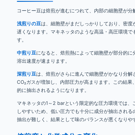
コーヒー豆は焙煎が進むにつれて、内部の細胞壁が分
浅煎りの豆
は、細胞壁がまだしっかりしており、密度
遅くなります。マキネッタのような高温・高圧環境で
す。
中煎り豆
になると、焙煎熱によって細胞壁が部分的に
溶出速度が速まります。
深煎り豆
は、焙煎がさらに進んで細胞壁がかなり分解
CO₂ガスが増加し、内部圧力が高まります。この結
的に抽出されるようになります。
マキネッタの1～2 barという限定的な圧力環境で
しやすいため、低い圧力でも十分に成分が抽出される
抽出が難しく、結果として味のバランスが悪くなりや