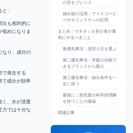
の豆をブレンド
ると：
抽出後の活用：アイスコーヒ
ーやカフェラテへの応用
溶出も相対的に
が低めになりま
まとめ：マキネッタ初心者が最
初にやるべきこと
最優先事項：深煎り豆を選ぶ
になり、成分の
第二優先事項：市販の信頼で
きるブランドから購入
部で発生する
第三優先事項：抽出条件を一
順で成分が効率
定に保つ
最後に：焙煎度の科学的理解
脆く、水が浸透
を持つことの価値
圧力では十分な
関連記事