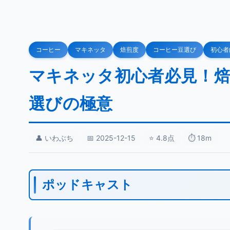
コーヒー
マキネッタ
焙煎度
コーヒー豆選び
初心者
マキネッタ初心者必見！
選びの極意
👤 いわぶち
📅 2025-12-15
⭐ 4.8点
⏱️ 18m
ポッドキャスト