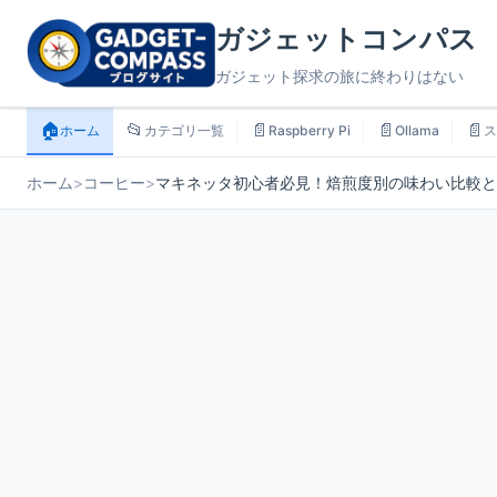
ガジェットコンパス
ガジェット探求の旅に終わりはない
🏠
📂
📄
📄
📄
ホーム
カテゴリ一覧
Raspberry Pi
Ollama
ス
ホーム
>
コーヒー
>
マキネッタ初心者必見！焙煎度別の味わい比較と