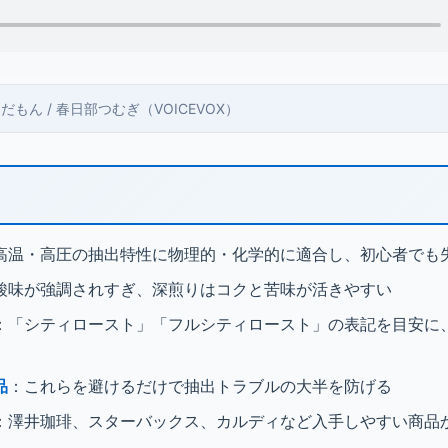
 ずんだもん / 春日部つむぎ（VOICEVOX）
高温・高圧の抽出特性に物理的・化学的に適合し、初心者でも
酸味が強調されすぎ、深煎りはコクと苦味が活きやすい
：「シティロースト」「フルシティロースト」の表記を目安に、
品
：これらを避けるだけで抽出トラブルの大半を防げる
：澤井珈琲、スターバックス、カルディなど入手しやすい商品