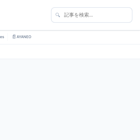
🔍
📄
es
AYANEO