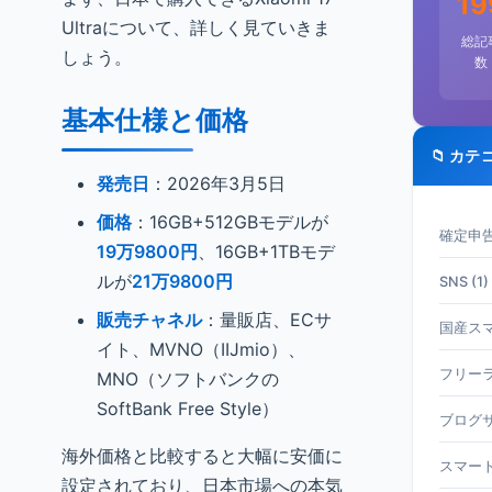
19
Ultraについて、詳しく見ていきま
総記
しょう。
数
基本仕様と価格
📁 カテ
発売日
：2026年3月5日
価格
：16GB+512GBモデルが
確定申告 
19万9800円
、16GB+1TBモデ
ルが
21万9800円
SNS (1)
販売チャネル
：量販店、ECサ
国産スマホ
イト、MVNO（IIJmio）、
フリーラ
MNO（ソフトバンクの
SoftBank Free Style）
ブログサ
海外価格と比較すると大幅に安価に
スマート
設定されており、日本市場への本気