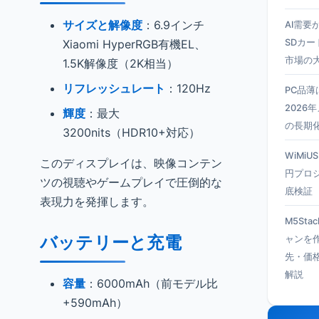
サイズと解像度
：6.9インチ
AI需要
Xiaomi HyperRGB有機EL、
SDカー
市場の
1.5K解像度（2K相当）
リフレッシュレート
：120Hz
PC品
2026
輝度
：最大
の長期
3200nits（HDR10+対応）
WiMiU
このディスプレイは、映像コンテン
円プロ
ツの視聴やゲームプレイで圧倒的な
底検証
表現力を発揮します。
M5Sta
バッテリーと充電
ャンを
先・価
解説
容量
：6000mAh（前モデル比
+590mAh）