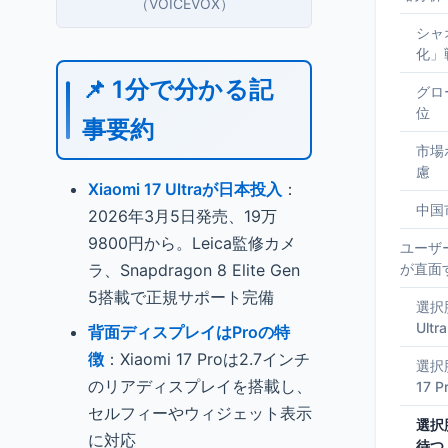
（VOICEVOX）
シャ
化」
📌 1分で分かる記
グロ
位
事要約
市場
慮
Xiaomi 17 Ultraが日本投入
：
中国
2026年3月5日発売、19万
9800円から。Leica監修カメ
ユーザ
ラ、Snapdragon 8 Elite Gen
が直面
5搭載で正規サポート完備
選択肢
Ult
背面ディスプレイはProの特
徴
：Xiaomi 17 Proは2.7インチ
選択
のリアディスプレイを搭載し、
17
セルフィーやウィジェット表示
選択
に対応
待つ