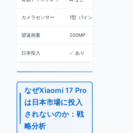
カメラセンサー
1型（1インチ）
不明（仕
望遠画素
200MP
不明
日本投入
✅ あり
❌ なし
なぜXiaomi 17 Pro
は日本市場に投入
されないのか：戦
略分析