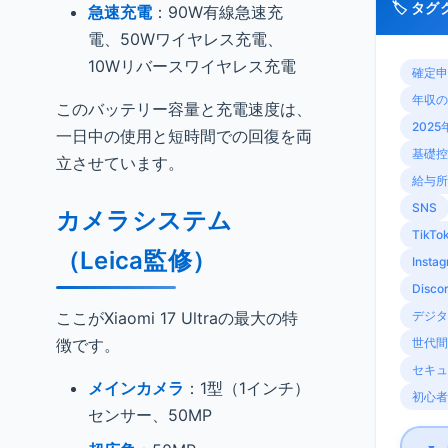
🏷️ タ
急速充電
：90W有線急速充
電、50Wワイヤレス充電、
10Wリバースワイヤレス充電
確定申
年収の
このバッテリー容量と充電速度は、
2025
一日中の使用と短時間での回復を両
基礎控
立させています。
給与所
SNS
カメラシステム
TikTo
（Leica監修）
Insta
Disco
ここがXiaomi 17 Ultraの最大の特
デジタ
徴です。
世代間
セキュ
メインカメラ
：1型（1インチ）
初心者
センサー、50MP