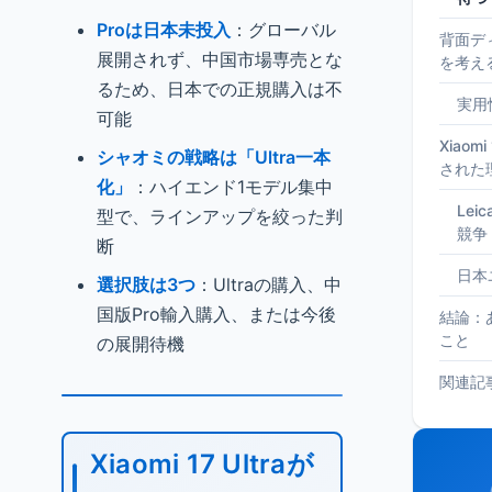
Proは日本未投入
：グローバル
背面デ
展開されず、中国市場専売とな
を考え
るため、日本での正規購入は不
実用
可能
Xiaom
シャオミの戦略は「Ultra一本
された
化」
：ハイエンド1モデル集中
Leic
型で、ラインアップを絞った判
競争
断
日本
選択肢は3つ
：Ultraの購入、中
国版Pro輸入購入、または今後
結論：
こと
の展開待機
関連記
Xiaomi 17 Ultraが