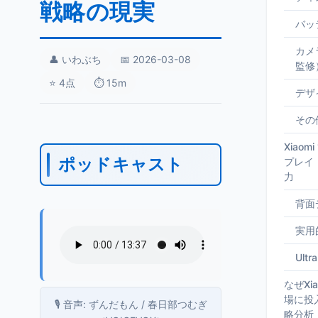
戦略の現実
バッ
カメ
👤 いわぶち
📅 2026-03-08
監修
⭐ 4点
⏱️ 15m
デザ
その
Xiaom
ポッドキャスト
プレイ
力
背面
実用
Ul
なぜXia
場に投
🎙️ 音声: ずんだもん / 春日部つむぎ
略分析