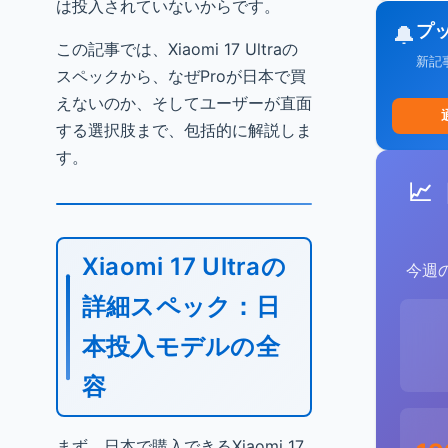
は投入されていないからです。
プ
🔔
この記事では、Xiaomi 17 Ultraの
新記
スペックから、なぜProが日本で買
えないのか、そしてユーザーが直面
する選択肢まで、包括的に解説しま
す。
📈
Xiaomi 17 Ultraの
今週
詳細スペック：日
本投入モデルの全
容
まず、日本で購入できるXiaomi 17