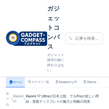
ガジ
ェッ
トコ
ンパ
🔍
ス
ガジェット
探求の旅に
終わりはな
い
🏠
📂
📄
📄
📄
ホーム
カテゴリ一覧
Raspberry Pi
Ollama
ス
ホ
Xiaomi
Xiaomi 17 Ultraが日本上陸、でもProが欲しい理
ー
>
>
17
由：背面ディスプレイの魅力と戦略の現実
ム