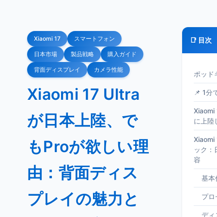
Xiaomi 17
スマートフォン
📑 目次
日本市場
製品戦略
購入ガイド
背面ディスプレイ
カメラ性能
ポッド
Xiaomi 17 Ultra
📌 1
Xiaom
が日本上陸、で
に上陸
Xiaom
もProが欲しい理
ック：
容
由：背面ディス
基本
プレイの魅力と
プロ
ディ