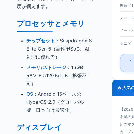
度が伺えます。
投資 (1)
スマート
プロセッサとメモリ
ノートパ
チップセット
：Snapdragon 8
モニター 
Elite Gen 5（高性能SoC、AI
処理に優れる）
▼
メモリ/ストレージ
：16GB
RAM + 512GB/1TB（拡張不
可）
🔥 人気
OS
：Android 15ベースの
HyperOS 2.0（グローバル
版、日本向け最適化）
【202
不足の真
起こす
ディスプレイ
カニズ