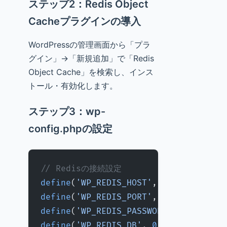
ステップ2：Redis Object
Cacheプラグインの導入
WordPressの管理画面から「プラ
グイン」→「新規追加」で「Redis
Object Cache」を検索し、インス
トール・有効化します。
ステップ3：wp-
config.phpの設定
// Redisの接続設定
define
(
'WP_REDIS_HOST'
, 
'localhost'
)
define
(
'WP_REDIS_PORT'
, 
6379
);
define
(
'WP_REDIS_PASSWORD'
, 
''
); 
//
define
(
'WP_REDIS_DB'
, 
0
);