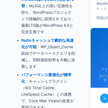
Word
替
：MySQLとの高い互換性を
ティス
持ち、WordPressプロジェク
関連記
トで積極的に採用されており、
最新LTS版がWordPress 6.9と
完全互換です
Redisキャッシュで劇的な高速
化が可能
：WP_Object_Cache
経由でデータベースクエリを削
減し、同時接続効率を大幅に改
善します
フリ
パフォーマンス最適化が標準
ガジ
日
化
：キャッシュプラグイン
（W3 Total Cache、
LiteSpeed Cache）との連携
𝕏
で、Core Web Vitalsの改善が
実現できます