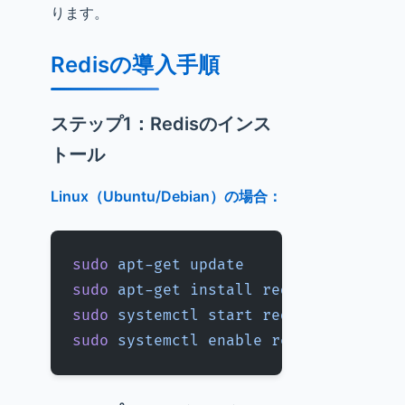
ります。
Redisの導入手順
ステップ1：Redisのインス
トール
Linux（Ubuntu/Debian）の場合：
sudo
 apt-get
 update
sudo
 apt-get
 install
 redis-server
sudo
 systemctl
 start
 redis-server
sudo
 systemctl
 enable
 redis-server