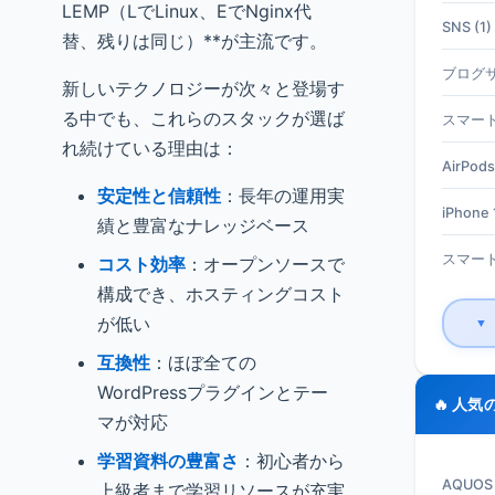
LEMP（LでLinux、EでNginx代
SNS (1)
替、残りは同じ）**が主流です。
ブログサ
新しいテクノロジーが次々と登場す
る中でも、これらのスタックが選ば
スマート
れ続けている理由は：
AirPods
安定性と信頼性
：長年の運用実
iPhone 1
績と豊富なナレッジベース
スマート
コスト効率
：オープンソースで
構成でき、ホスティングコスト
が低い
▼
互換性
：ほぼ全ての
WordPressプラグインとテー
🔥 人気
マが対応
学習資料の豊富さ
：初心者から
AQUO
上級者まで学習リソースが充実