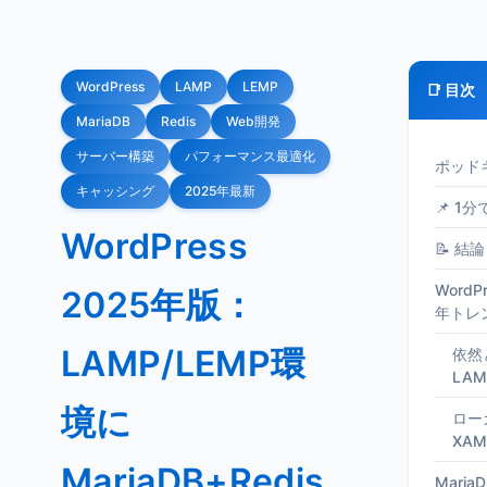
WordPress
LAMP
LEMP
📑 目次
MariaDB
Redis
Web開発
サーバー構築
パフォーマンス最適化
ポッド
キャッシング
2025年最新
📌 1
WordPress
📝 結論
Word
2025年版：
年トレ
LAMP/LEMP環
依然
LAM
境に
ロー
XAM
MariaDB+Redis
Mari