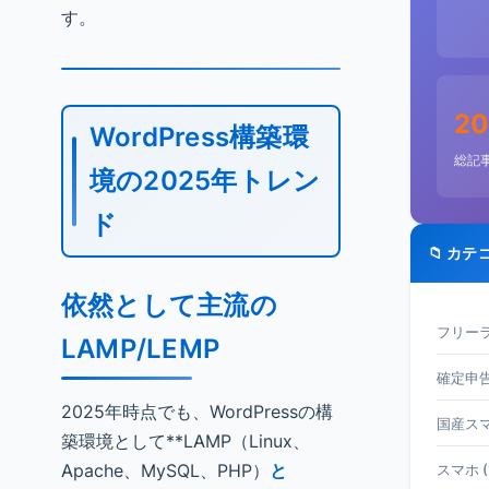
す。
20
WordPress構築環
総記
境の2025年トレン
ド
📁 カテ
依然として主流の
フリーラ
LAMP/LEMP
確定申告 
2025年時点でも、WordPressの構
国産スマホ
築環境として**LAMP（Linux、
Apache、MySQL、PHP）
と
スマホ (