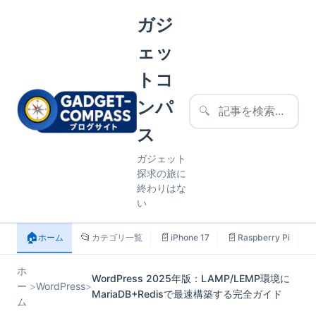
ガジ
ェッ
トコ
ンパ
🔍
ス
ガジェット
探求の旅に
終わりはな
い
🏠
📂
📄
📄

ホーム
カテゴリ一覧
iPhone 17
Raspberry Pi
ホ
WordPress 2025年版：LAMP/LEMP環境に
ー
>
WordPress
>
MariaDB+Redisで最速構築する完全ガイド
ム