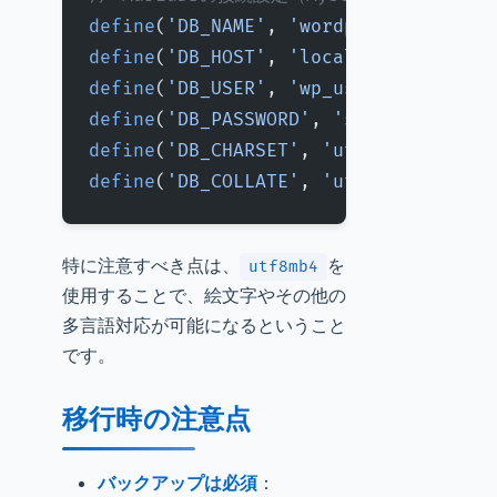
define
(
'DB_NAME'
, 
'wordpress_db'
);
define
(
'DB_HOST'
, 
'localhost:3306'
);
define
(
'DB_USER'
, 
'wp_user'
);
define
(
'DB_PASSWORD'
, 
'secure_passwo
define
(
'DB_CHARSET'
, 
'utf8mb4'
);
define
(
'DB_COLLATE'
, 
'utf8mb4_unicod
特に注意すべき点は、
を
utf8mb4
使用することで、絵文字やその他の
多言語対応が可能になるということ
です。
移行時の注意点
バックアップは必須
：