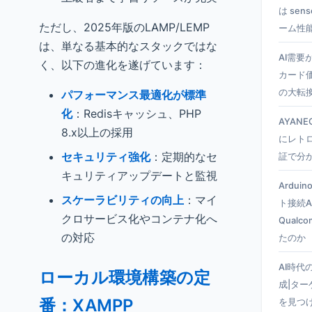
は se
ただし、2025年版のLAMP/LEMP
ーム性
は、単なる基本的なスタックではな
AI需要
く、以下の進化を遂げています：
カード
の大転
パフォーマンス最適化が標準
化
：Redisキャッシュ、PHP
AYANEO
8.x以上の採用
にレト
セキュリティ強化
：定期的なセ
証で分
キュリティアップデートと監視
Ardui
スケーラビリティの向上
：マイ
ト接続A
クロサービス化やコンテナ化へ
Qual
の対応
たのか
AI時代
ローカル環境構築の定
成|タ
番：XAMPP
を見つ