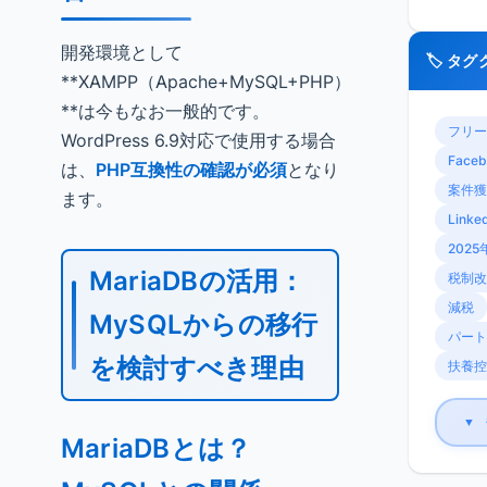
開発環境として
🏷️ タ
**XAMPP（Apache+MySQL+PHP）
**は今もなお一般的です。
フリー
WordPress 6.9対応で使用する場合
Faceb
は、
PHP互換性の確認が必須
となり
案件獲
ます。
Linke
2025
MariaDBの活用：
税制改
減税
MySQLからの移行
パート
を検討すべき理由
扶養控
▼
MariaDBとは？