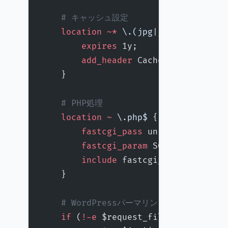
    # キャッシュ設定
    location
 ~*
 \.(jpg|jpeg|png|gif|
        expires 
1y;
        add_header 
Cache-Control 
"pu
    }
    # PHP処理
    location
 ~
 \.php$ 
{
        fastcgi_pass 
unix:/run/php/p
        fastcgi_param 
SCRIPT_FILENAM
        include 
fastcgi_params;
    }
    # WordPressパーマリンク対応
    if
 (
!-e 
$request_filename) {