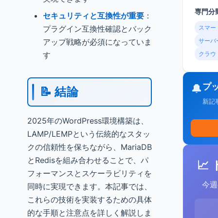
専門分
セキュリティと互換性が重要
：
プラグイン互換性確認とバック
スマー
アップ戦略が必須になっていま
サーバ
す
クラウ
プ
🔔
📝 結論
新記
2025年のWordPress環境構築は、
LAMP/LEMPという伝統的なスタッ
クの信頼性を保ちながら、MariaDB
とRedisを組み合わせることで、パ
📈
フォーマンスとスケーラビリティを
今週
同時に実現できます。本記事では、
これらの技術を実装するための具体
的な手順と注意点を詳しく解説しま