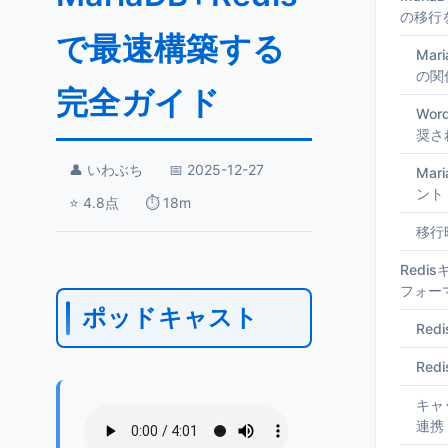
の移行
で最速構築する
Mar
の関
完全ガイド
Wor
奨さ
👤 いわぶち
📅 2025-12-27
Ma
ント
⭐ 4.8点
⏱️ 18m
移行
Redi
フォー
ポッドキャスト
Re
Re
キャ
連携