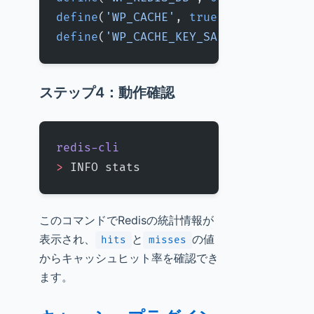
define
(
'WP_CACHE'
, 
true
);
define
(
'WP_CACHE_KEY_SALT'
, 
'your_si
ステップ4：動作確認
redis-cli
>
 INFO stats
このコマンドでRedisの統計情報が
表示され、
と
の値
hits
misses
からキャッシュヒット率を確認でき
ます。