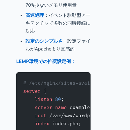
70%少ないメモリ使用量
高速処理
：イベント駆動型アー
キテクチャで多数の同時接続に
対応
設定のシンプルさ
：設定ファイ
ルがApacheより直感的
LEMP環境での推奨設定例：
# /etc/nginx/sites-available/wordpre
server
 {
    listen 
80
;
    server_name 
example.com;
    root 
/var/www/wordpress;
    index 
index.php;