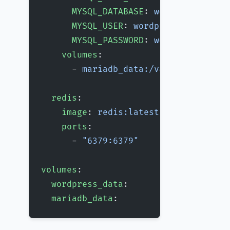
      MYSQL_DATABASE
: 
wordpress_db
      MYSQL_USER
: 
wordpress
      MYSQL_PASSWORD
: 
wordpress_pass
    volumes
:
      - 
mariadb_data:/var/lib/mysql
  redis
:
    image
: 
redis:latest
    ports
:
      - 
"6379:6379"
volumes
:
  wordpress_data
:
  mariadb_data
: