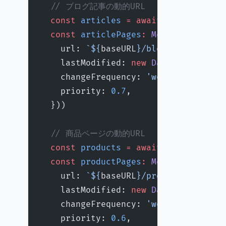
  // ブログ記事の動的URL
  const
 articles
 =
 await
 getArticles
  const
 articlePages
:
 MetadataRoute
.
    url: 
`${
baseURL
}/blog/${
article
.
    lastModified: 
new
 Date
(article.u
    changeFrequency: 
'weekly'
 as
 con
    priority: 
0.7
,
  }))
  // 商品ページの動的URL
  const
 products
 =
 await
 getProducts
  const
 productPages
:
 MetadataRoute
.
    url: 
`${
baseURL
}/products/${
prod
    lastModified: 
new
 Date
(product.l
    changeFrequency: 
'weekly'
 as
 con
    priority: 
0.6
,