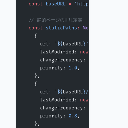
  const
 baseURL
 =
 'https://example.c
  // 静的ページのURL定義
  const
 staticPaths
:
 MetadataRoute
.
S
    {
      url: 
`${
baseURL
}`
,
      lastModified: 
new
 Date
(),
      changeFrequency: 
'yearly'
,
      priority: 
1.0
,
    },
    {
      url: 
`${
baseURL
}/about`
,
      lastModified: 
new
 Date
(
'2025-1
      changeFrequency: 
'monthly'
,
      priority: 
0.8
,
    },