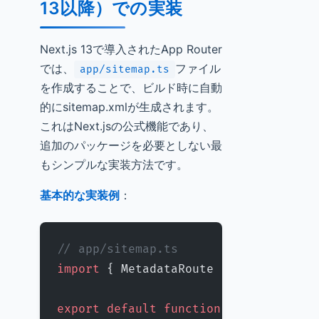
13以降）での実装
Next.js 13で導入されたApp Router
では、
ファイル
app/sitemap.ts
を作成することで、ビルド時に自動
的にsitemap.xmlが生成されます。
これはNext.jsの公式機能であり、
追加のパッケージを必要としない最
もシンプルな実装方法です。
基本的な実装例
：
// app/sitemap.ts
import
 { MetadataRoute } 
from
 'next'
export
 default
 function
 sitemap
()
:
 M