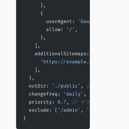
      },
      {
        userAgent: 
'Googlebot'
,
        allow: 
'/'
,
      },
    ],
    additionalSitemaps: [
      'https://example.com/sitemap-a
    ],
  },
  outDir: 
'./public'
, 
// 出力ディレクト
  changefreq: 
'daily'
, 
// デフォルトの
  priority: 
0.7
, 
// デフォルトの優先度
  exclude: [
'/admin'
, 
'/404'
, 
'/500'
}