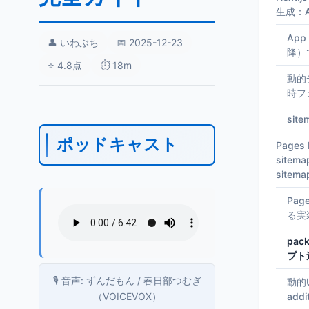
生成：A
App 
👤 いわぶち
📅 2025-12-23
降）
⭐ 4.8点
⏱️ 18m
動的
時フ
sit
ポッドキャスト
Pages
sitem
sitem
Pag
る実
pac
プト
🎙️ 音声: ずんだもん / 春日部つむぎ
動的
（VOICEVOX）
addi