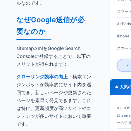
ルなのです。
スマート
なぜGoogle送信が必
AirPods
要なのか
iPhone 1
sitemap.xmlをGoogle Search
スマート
Consoleに登録することで、以下の
メリットが得られます：
▼
クローリング効率の向上
：検索エン
ジンボットが効率的にサイト内を巡
🔥 人気
回でき、新しいページや更新された
ページを素早く発見できます。これ
は特に、更新頻度が高いサイトやコ
AQUO
ンテンツが多いサイトにおいて重要
は se
ーム性
です。