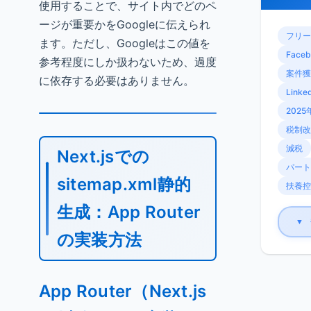
使用することで、サイト内でどのペ
ージが重要かをGoogleに伝えられ
フリー
ます。ただし、Googleはこの値を
Faceb
参考程度にしか扱わないため、過度
案件獲
に依存する必要はありません。
Linke
2025
税制改
減税
Next.jsでの
パート
sitemap.xml静的
扶養控
生成：App Router
▼
の実装方法
App Router（Next.js