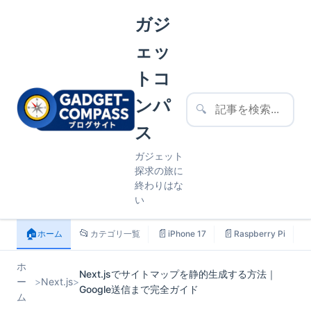
ガジ
ェッ
トコ
ンパ
🔍
ス
ガジェット
探求の旅に
終わりはな
い
🏠
📂
📄
📄

ホーム
カテゴリ一覧
iPhone 17
Raspberry Pi
ホ
Next.jsでサイトマップを静的生成する方法｜
ー
>
Next.js
>
Google送信まで完全ガイド
ム