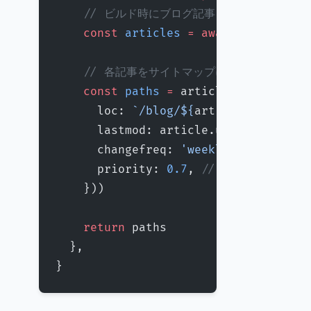
    // ビルド時にブログ記事を取得
    const
 articles
 =
 await
 getAllArt
    // 各記事をサイトマップに追加
    const
 paths
 =
 articles.
map
((
arti
      loc: 
`/blog/${
article
.
slug
}`
, 
      lastmod: article.updatedAt 
||
 
      changefreq: 
'weekly'
, 
// 更新頻
      priority: 
0.7
, 
// 優先度
    }))
    return
 paths
  },
}