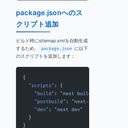
package.jsonへのス
クリプト追加
ビルド時にsitemap.xmlを自動生成
するため、
に以下
package.json
のスクリプトを追加します：
{
  "scripts"
: {
    "build"
: 
"next build"
,
    "postbuild"
: 
"next-sitemap"
,
    "dev"
: 
"next dev"
  }
}