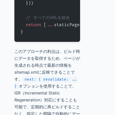
  }))
  // すべてのURLを統合
  return
 [
...
staticPages, 
...
article
}
このアプローチの利点は、ビルド時
にデータを取得するため、ページが
生成される時点で最新の情報を
sitemap.xmlに反映できることで
す。
next: { revalidate: ...
オプションを使用することで、
}
ISR（Incremental Static
Regeneration）対応にすることも
可能で、定期的に再ビルドすること
なく、指定した間隔で自動的にデー