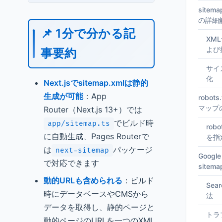
site
の詳細
📌 1分で分かる記
XM
よび
事要約
サイ
化
Next.jsでsitemap.xmlは静的
生成が可能
：App
robo
マップ
Router（Next.js 13+）では
でビルド時
app/sitemap.ts
rob
に自動生成、Pages Routerで
を指
は
パッケージ
next-sitemap
Google
で対応できます
sitem
動的URLも含められる
：ビルド
Sea
時にデータベースやCMSから
法
データを取得し、静的ページと
トラ
動的ページのURLを一つのXML