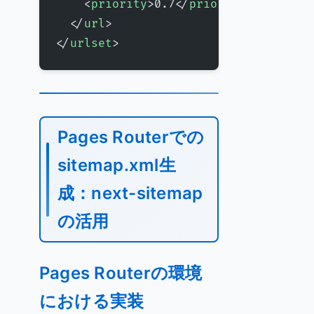
    <
priority
>0.7</
priority
>
  </
url
>
</
urlset
>
Pages Routerでの
sitemap.xml生
成：next-sitemap
の活用
Pages Routerの環境
における実装