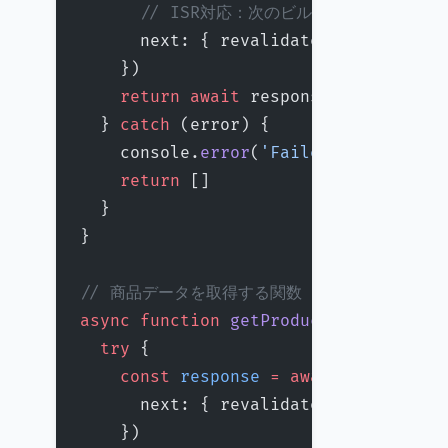
      // ISR対応：次のビルドまでキャッシュ
      next: { revalidate: 
86400
 } 
//
    })
    return
 await
 response.
json
()
  } 
catch
 (error) {
    console.
error
(
'Failed to fetch a
    return
 []
  }
}
// 商品データを取得する関数
async
 function
 getProducts
() {
  try
 {
    const
 response
 =
 await
 fetch
(
'ht
      next: { revalidate: 
43200
 } 
//
    })