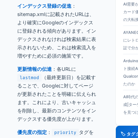
AI需要
インデックス登録の促進
：
カード
sitemap.xmlに記載されたURLは、
の大転
より確実にGoogleのインデックス
に登録される傾向があります。イン
AYANEO
デックスされなければ検索結果に表
にレト
示されないため、これは検索流入を
証で分
増やすために必須の施策です。
Ardui
更新情報の伝達
：各URLに
ト接続A
Qual
（最終更新日）を記載す
lastmod
たのか
ることで、Googleに対してページ
が更新されたことを明確に伝えられ
AI時代
ます。これにより、古いキャッシュ
成|タ
を削除し、最新のコンテンツをイン
を見つ
デックスする優先度が上がります。
優先度の指定
：
タグを
priority
🏷️ タ