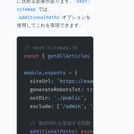
に含める必要があります。
next-
では、
sitemap
オプションを
additionalPaths
使用してこれを実現できます。
// next-sitemap.js
const
 { 
getAllArticles
 } 
=
 require
(
'
module
.
exports
 =
 {
  siteUrl: 
'https://example.com'
,
  generateRobotsTxt: 
true
,
  outDir: 
'./public'
,
  exclude: [
'/admin'
, 
'/404'
, 
'/500'
  // 動的URLを追加する関数
  additionalPaths
: 
async
 (
config
) 
=>