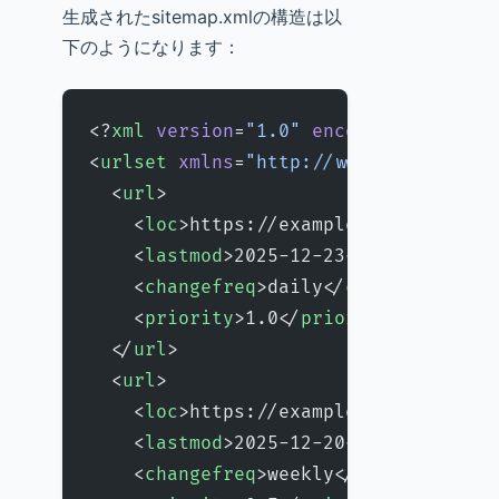
生成されたsitemap.xmlの構造は以
下のようになります：
<?
xml
 version
=
"1.0"
 encoding
=
"UTF-8"
<
urlset
 xmlns
=
"http://www.sitemaps.o
  <
url
>
    <
loc
>https://example.com</
loc
>
    <
lastmod
>2025-12-23</
lastmod
>
    <
changefreq
>daily</
changefreq
>
    <
priority
>1.0</
priority
>
  </
url
>
  <
url
>
    <
loc
>https://example.com/blog/my
    <
lastmod
>2025-12-20</
lastmod
>
    <
changefreq
>weekly</
changefreq
>