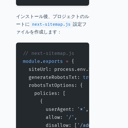
インストール後、プロジェクトのル
ートに
設定フ
next-sitemap.js
ァイルを作成します：
// next-sitemap.js
module
.
exports
 =
 {
  siteUrl: process.env.
SITE_URL
 ||
 '
  generateRobotsTxt: 
true
, 
// robot
  robotsTxtOptions: {
    policies: [
      {
        userAgent: 
'*'
,
        allow: 
'/'
,
        disallow: [
'/admin'
, 
'/priva