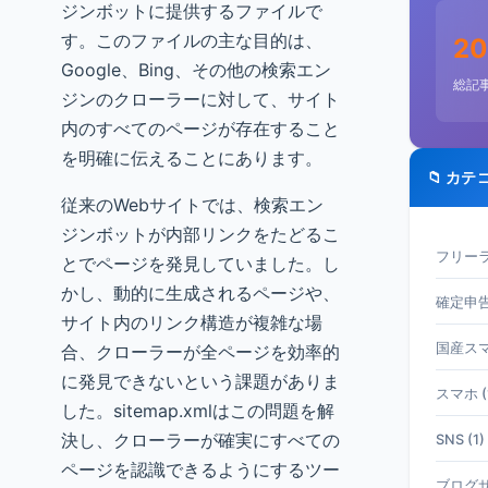
ジンボットに提供するファイルで
す。このファイルの主な目的は、
20
Google、Bing、その他の検索エン
総記
ジンのクローラーに対して、サイト
内のすべてのページが存在すること
を明確に伝えることにあります。
📁 カテ
従来のWebサイトでは、検索エン
ジンボットが内部リンクをたどるこ
フリーラ
とでページを発見していました。し
かし、動的に生成されるページや、
確定申告 
サイト内のリンク構造が複雑な場
国産スマホ
合、クローラーが全ページを効率的
に発見できないという課題がありま
スマホ (
した。sitemap.xmlはこの問題を解
決し、クローラーが確実にすべての
SNS (1)
ページを認識できるようにするツー
ブログサ