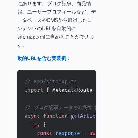
にあります。ブログ記事、商品情
報、ユーザープロフィールなど、デ
ータベースやCMSから取得したコ
ンテンツのURLを自動的に
sitemap.xmlに含めることができま
す。
動的URLを含む実装例
：
// app/sitemap.ts
import
 { MetadataRoute } 
from
 'next'
// ブログ記事データを取得する関数（例：データ
async
 function
 getArticles
() {
  try
 {
    const
 response
 =
 await
 fetch
(
'ht