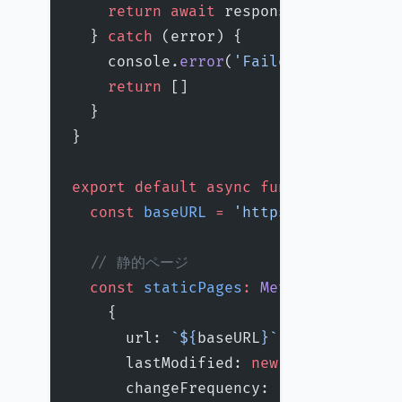
    return
 await
 response.
json
()
  } 
catch
 (error) {
    console.
error
(
'Failed to fetch p
    return
 []
  }
}
export
 default
 async
 function
 sitema
  const
 baseURL
 =
 'https://example.c
  // 静的ページ
  const
 staticPages
:
 MetadataRoute
.
S
    {
      url: 
`${
baseURL
}`
,
      lastModified: 
new
 Date
(),
      changeFrequency: 
'daily'
,