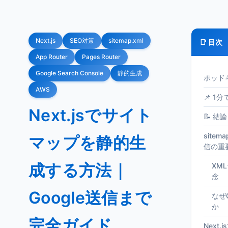
Next.js
SEO対策
sitemap.xml
📑 目次
App Router
Pages Router
Google Search Console
静的生成
ポッド
AWS
📌 1
Next.jsでサイト
📝 結論
sitem
マップを静的生
信の重
成する方法｜
XM
念
Google送信まで
なぜ
か
完全ガイド
Next.