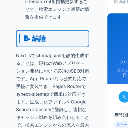
sitemap.xmlを自動更新するこ
関連記
とで、検索エンジンに最新の情
報を提供できます
📝 結論
Next.jsでsitemap.xmlを静的生成す
フリ
ることは、現代のWebアプリケー
ション開発において必須のSEO対策
ガジ
日
です。App Routerなら公式対応で
手軽に実装でき、Pages Routerで
もnext-sitemapで簡単に対応でき
𝕏
ます。生成したファイルをGoogle
Search Consoleに登録し、適切な
専門分
キャッシュ戦略を組み合わせること
で、検索エンジンからの流入を最大
スマー