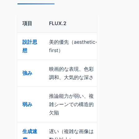
項目
FLUX.2
Nano Banana
設計思
美的優先（aesthetic-
論理優先（logic
想
first）
映画的な表現、色彩
論理的一貫性
強み
調和、大気的な深さ
度、アイデン
推論能力が弱い、複
弱み
雑シーンでの構造的
映画的な雰囲
欠陥
生成速
遅い（複雑な画像は
高速（数秒以