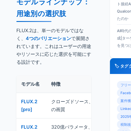
モデルラインナップ：
ト接続A
Qual
用途別の選択肢
たのか
FLUX.2は、単一のモデルではな
AI時代
く、
4つのバリエーション
で展開さ
成|タ
れています。これはユーザーの用途
を見つ
やリソースに応じた選択を可能にす
る設計です。
🏷️ タ
モデル名
特徴
推奨
フリー
Faceb
FLUX.2
クローズドソース、最高峰
商用
案件獲
[pro]
の画質
質が
Linke
2025
税制改
FLUX.2
320億パラメータ、オープ
ロー