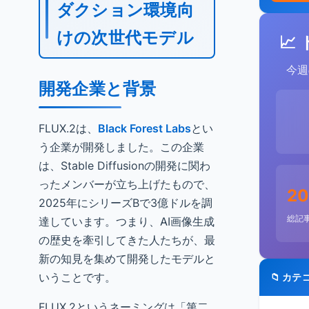
ダクション環境向
けの次世代モデル
📈
今週
開発企業と背景
FLUX.2は、
Black Forest Labs
とい
う企業が開発しました。この企業
は、Stable Diffusionの開発に関わ
ったメンバーが立ち上げたもので、
20
2025年にシリーズBで3億ドルを調
総記
達しています。つまり、AI画像生成
の歴史を牽引してきた人たちが、最
新の知見を集めて開発したモデルと
いうことです。
📁 カテ
FLUX.2というネーミングは「第二