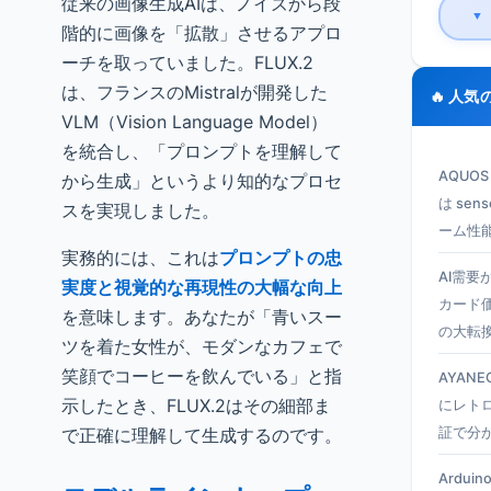
従来の画像生成AIは、ノイズから段
▼
階的に画像を「拡散」させるアプロ
ーチを取っていました。FLUX.2
は、フランスのMistralが開発した
🔥 人気
VLM（Vision Language Model）
を統合し、「プロンプトを理解して
AQUO
から生成」というより知的なプロセ
は se
スを実現しました。
ーム性
実務的には、これは
プロンプトの忠
AI需要
実度と視覚的な再現性の大幅な向上
カード
を意味します。あなたが「青いスー
の大転
ツを着た女性が、モダンなカフェで
笑顔でコーヒーを飲んでいる」と指
AYANEO
示したとき、FLUX.2はその細部ま
にレト
で正確に理解して生成するのです。
証で分
Ardui