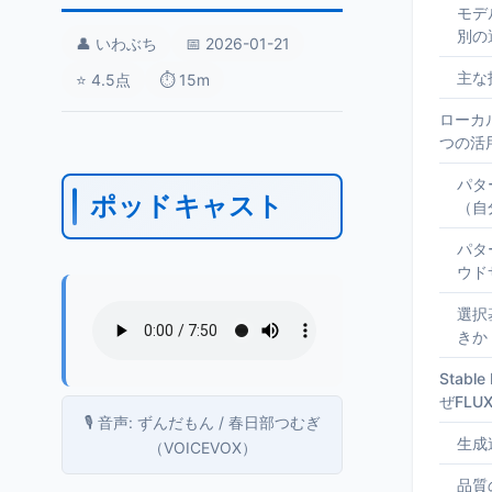
モデ
別の
👤 いわぶち
📅 2026-01-21
主な
⭐ 4.5点
⏱️ 15m
ローカル
つの活
パタ
ポッドキャスト
（自
パタ
ウド
選択
きか
Stabl
ぜFLU
🎙️ 音声: ずんだもん / 春日部つむぎ
生成
（VOICEVOX）
品質