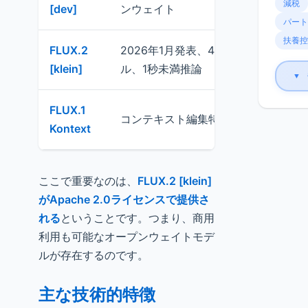
減税
[dev]
ンウェイト
スタ
パート
扶養控
FLUX.2
2026年1月発表、4Bモデ
リア
[klein]
ル、1秒未満推論
理、
▼
FLUX.1
既存
コンテキスト編集特化
Kontext
集
ここで重要なのは、
FLUX.2 [klein]
がApache 2.0ライセンスで提供さ
れる
ということです。つまり、商用
利用も可能なオープンウェイトモデ
ルが存在するのです。
主な技術的特徴