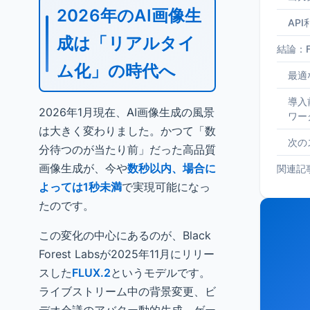
2026年のAI画像生
AP
成は「リアルタイ
結論：F
ム化」の時代へ
最適
導入
2026年1月現在、AI画像生成の風景
ワー
は大きく変わりました。かつて「数
次の
分待つのが当たり前」だった高品質
画像生成が、今や
数秒以内、場合に
関連記
よっては1秒未満
で実現可能になっ
たのです。
この変化の中心にあるのが、Black
Forest Labsが2025年11月にリリー
スした
FLUX.2
というモデルです。
ライブストリーム中の背景変更、ビ