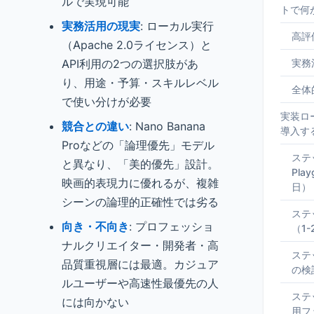
ルで実現可能
トで何
実務活用の現実
: ローカル実行
高評
（Apache 2.0ライセンス）と
API利用の2つの選択肢があ
実務
り、用途・予算・スキルレベル
全体
で使い分けが必要
実装ロー
競合との違い
: Nano Banana
導入す
Proなどの「論理優先」モデル
ステ
と異なり、「美的優先」設計。
Pla
映画的表現力に優れるが、複雑
日）
シーンの論理的正確性では劣る
ステ
向き・不向き
: プロフェッショ
（1
ナルクリエイター・開発者・高
ステ
品質重視層には最適。カジュア
の検
ルユーザーや高速性最優先の人
ステ
には向かない
用フ