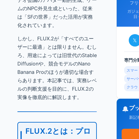
デオ会議のアバター動的生成、ゲー
フリ
ムのNPC外見生成といった、従来
ガジ
は「SFの世界」だった活用が実務
日
化されています。
しかし、FLUX.2が「すべてのユー
𝕏
ザーに最適」とは限りません。むし
ろ、用途によっては旧世代のStable
専門分
Diffusionや、競合モデルのNano
スマー
Banana Proのほうが適切な場合す
サーバ
らあります。本記事では、実務レベ
クラウ
ルの判断支援を目的に、FLUX.2の
実像を徹底的に解説します。
プ
🔔
新記
FLUX.2とは：プロ