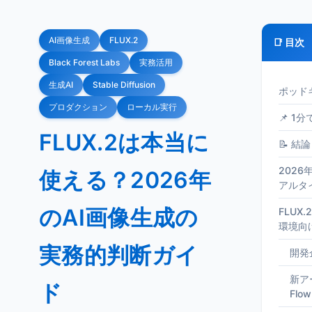
AI画像生成
FLUX.2
📑 目次
Black Forest Labs
実務活用
生成AI
Stable Diffusion
ポッド
プロダクション
ローカル実行
📌 1
FLUX.2は本当に
📝 結論
2026
使える？2026年
アルタ
のAI画像生成の
FLUX
環境向
実務的判断ガイ
開発
新ア
ド
Flow