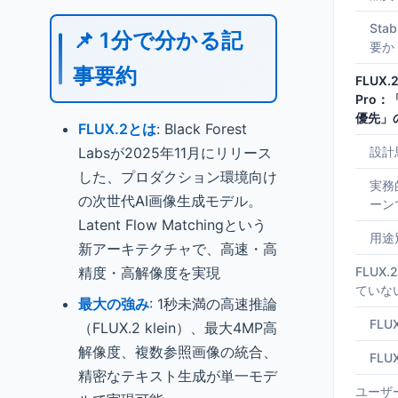
Stab
📌 1分で分かる記
要か
事要約
FLUX.2
Pro
優先」
FLUX.2とは
: Black Forest
Labsが2025年11月にリリース
設計
した、プロダクション環境向け
実務
の次世代AI画像生成モデル。
ーン
Latent Flow Matchingという
用途
新アーキテクチャで、高速・高
精度・高解像度を実現
FLUX
ていな
最大の強み
: 1秒未満の高速推論
FL
（FLUX.2 klein）、最大4MP高
解像度、複数参照画像の統合、
FL
精密なテキスト生成が単一モデ
ユーザ