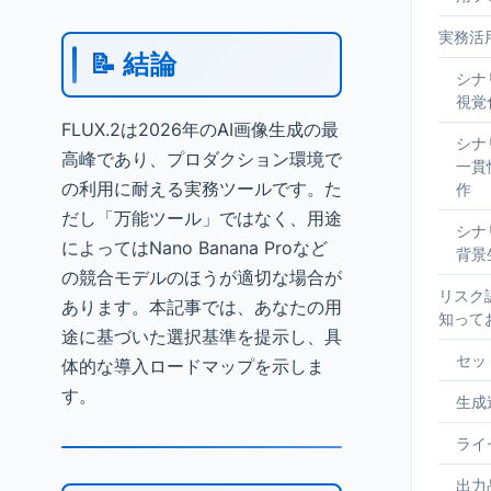
実務活
📝 結論
シナ
視覚
FLUX.2は2026年のAI画像生成の最
シナ
高峰であり、プロダクション環境で
一貫
の利用に耐える実務ツールです。た
作
だし「万能ツール」ではなく、用途
シナ
によってはNano Banana Proなど
背景
の競合モデルのほうが適切な場合が
リスク認
あります。本記事では、あなたの用
知って
途に基づいた選択基準を提示し、具
セッ
体的な導入ロードマップを示しま
す。
生成
ライ
出力