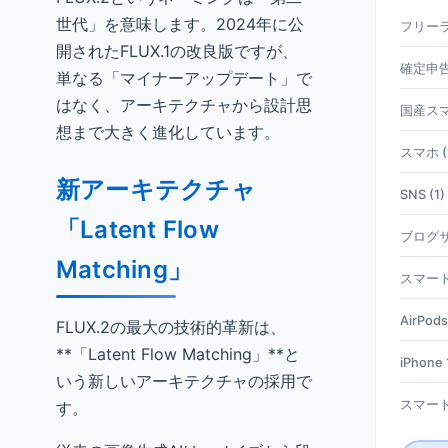
世代」を意味します。2024年に公
フリーラ
開されたFLUX.1の改良版ですが、
確定申告 
単なる「マイナーアップデート」で
はなく、アーキテクチャから設計思
国産スマホ
想まで大きく進化しています。
スマホ (
新アーキテクチャ
SNS (1)
「Latent Flow
ブログサ
Matching」
スマート
AirPods
FLUX.2の最大の技術的革新は、
**「Latent Flow Matching」**と
iPhone 1
いう新しいアーキテクチャの採用で
スマート
す。