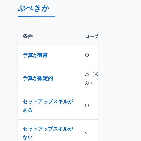
ぶべきか
条件
ローカル実行
API
予算が豊富
○
○
△（初期投資の
△（
予算が限定的
み）
ト）
セットアップスキルが
○
○
ある
セットアップスキルが
×
○
ない