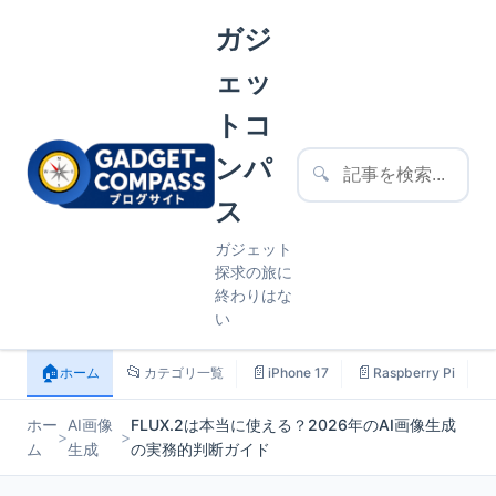
ガジ
ェッ
トコ
ンパ
🔍
ス
ガジェット
探求の旅に
終わりはな
い
🏠
📂
📄
📄

ホーム
カテゴリ一覧
iPhone 17
Raspberry Pi
ホー
AI画像
FLUX.2は本当に使える？2026年のAI画像生成
>
>
ム
生成
の実務的判断ガイド