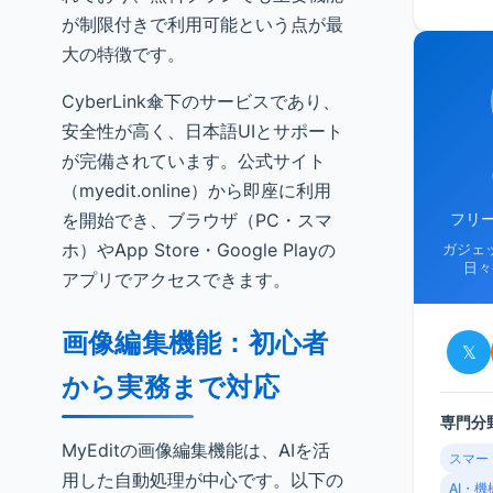
が制限付きで利用可能という点が最
大の特徴です。
CyberLink傘下のサービスであり、
安全性が高く、日本語UIとサポート
が完備されています。公式サイト
（myedit.online）から即座に利用
を開始でき、ブラウザ（PC・スマ
フリ
ホ）やApp Store・Google Playの
ガジェ
日々
アプリでアクセスできます。
画像編集機能：初心者
𝕏
から実務まで対応
専門分
MyEditの画像編集機能は、AIを活
スマー
用した自動処理が中心です。以下の
AI・