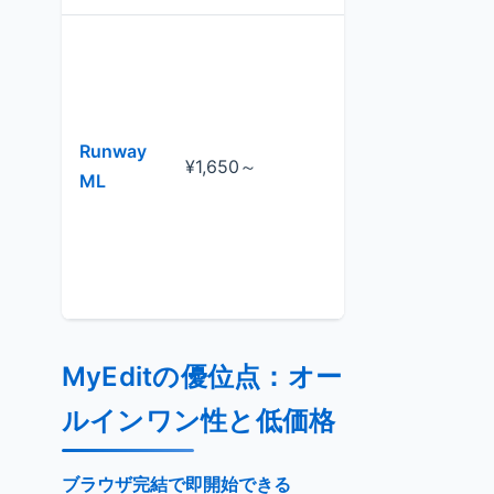
高精度動画
Runway
¥1,650～
成（動画→
ML
画AI変換）
MyEditの優位点：オー
ルインワン性と低価格
ブラウザ完結で即開始できる