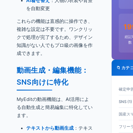
AI着せ替え
：人物の衣装や背景
を自動変更
これらの機能は直感的に操作でき、
19
複雑な設定は不要です。ワンクリッ
クで処理が完了するため、デザイン
総記
数
知識がない人でもプロ級の画像を作
成できます。
📁 カテ
動画生成・編集機能：
SNS向けに特化
確定申告 
MyEditの動画機能は、AI活用によ
SNS (1)
る自動生成と簡易編集に特化してい
国産スマホ
ます。
フリーラ
テキストから動画生成
：テキス