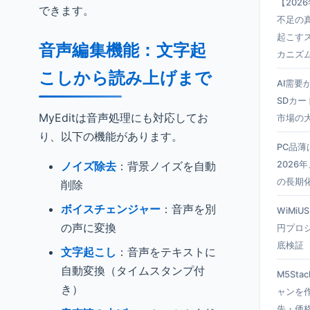
【202
できます。
不足の真
起こす
音声編集機能：文字起
カニズ
こしから読み上げまで
AI需要
SDカー
MyEditは音声処理にも対応してお
市場の
り、以下の機能があります。
PC品
ノイズ除去
：背景ノイズを自動
2026
の長期
削除
ボイスチェンジャー
：音声を別
WiMiU
の声に変換
円プロ
底検証
文字起こし
：音声をテキストに
自動変換（タイムスタンプ付
M5Sta
き）
ャンを
先・価