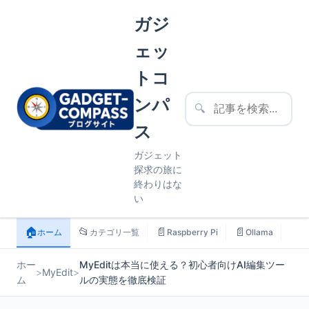
ガジ
ェッ
トコ
ンパ
🔍
ス
ガジェット
探求の旅に
終わりはな
い
🏠
📂
📄
📄
📄
ホーム
カテゴリ一覧
Raspberry Pi
Ollama
ス
ホー
MyEditは本当に使える？初心者向けAI編集ツー
>
MyEdit
>
ム
ルの実態を徹底検証