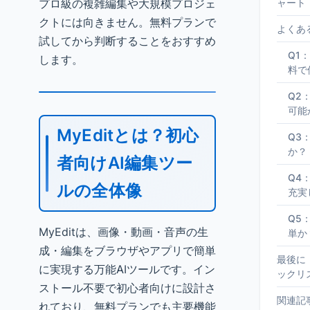
プロ級の複雑編集や大規模プロジェ
ャート
クトには向きません。無料プランで
よくあ
試してから判断することをおすすめ
Q1：
します。
料で
Q2：
可能
MyEditとは？初心
Q3
か？
者向けAI編集ツー
Q4
ルの全体像
充実
Q5
MyEditは、画像・動画・音声の生
単か
成・編集をブラウザやアプリで簡単
最後に
に実現する万能AIツールです。イン
ックリ
ストール不要で初心者向けに設計さ
関連記
れており、無料プランでも主要機能