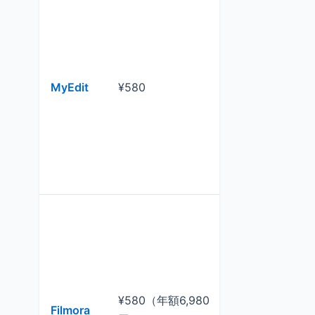
テキスト/画
像から動画
成、字幕追
MyEdit
¥580
加、背景除
去、AI動作
れ替え
トリミング/
テロップ、A
テキスト編
¥580（年額6,980
Filmora
集、AI音楽