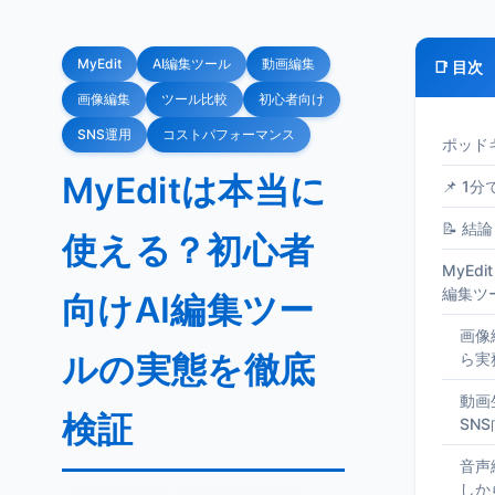
MyEdit
AI編集ツール
動画編集
📑 目次
画像編集
ツール比較
初心者向け
SNS運用
コストパフォーマンス
ポッド
MyEditは本当に
📌 1
📝 結論
使える？初心者
MyEd
編集ツ
向けAI編集ツー
画像
ルの実態を徹底
ら実
動画
検証
SN
音声
しか