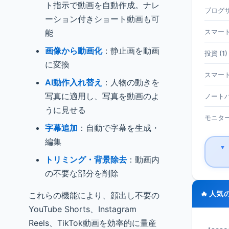
ト指示で動画を自動作成。ナレ
ブログサ
ーション付きショート動画も可
能
スマート
画像から動画化
：静止画を動画
投資 (1)
に変換
スマート
AI動作入れ替え
：人物の動きを
写真に適用し、写真を動画のよ
ノートパ
うに見せる
モニター 
字幕追加
：自動で字幕を生成・
編集
▼
トリミング・背景除去
：動画内
の不要な部分を削除
🔥 人気
これらの機能により、顔出し不要の
YouTube Shorts、Instagram
Reels、TikTok動画を効率的に量産