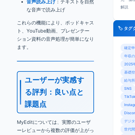
音声読み上げ
：テキストを自然
解説
な音声で読み上げ
これらの機能により、ポッドキャス
🏷️ タ
ト、YouTube動画、プレゼンテー
ション資料の音声処理が簡単になり
ます。
確定申
年収の
2025
基礎控
ユーザーが実感す
給与所
SNS
る評判：良い点と
TikTo
課題点
Insta
Disco
デジタ
MyEditについては、実際のユーザ
世代間
ーレビューから複数の評価が上がっ