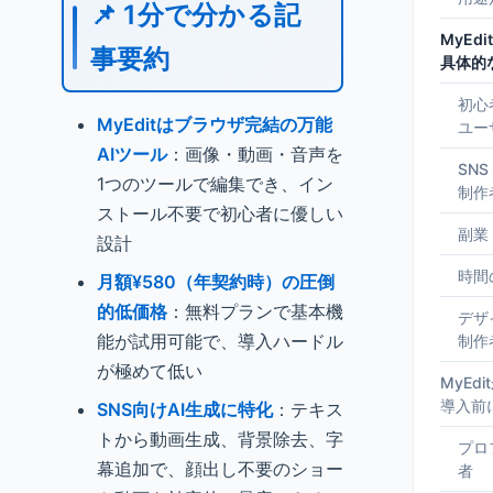
📌 1分で分かる記
MyEd
事要約
具体的
初心
MyEditはブラウザ完結の万能
ユー
AIツール
：画像・動画・音声を
SNS
1つのツールで編集でき、イン
制作
ストール不要で初心者に優しい
副業
設計
時間
月額¥580（年契約時）の圧倒
的低価格
：無料プランで基本機
デザ
能が試用可能で、導入ハードル
制作
が極めて低い
MyEd
導入前
SNS向けAI生成に特化
：テキス
トから動画生成、背景除去、字
プロ
幕追加で、顔出し不要のショー
者