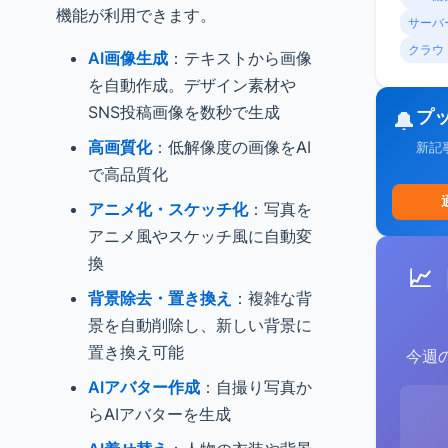
機能が利用できます。
サーバ
クラウ
AI画像生成
：テキストから画像
を自動作成。デザイン素材や
SNS投稿画像を数秒で生成
プ
🔔
高画質化
：低解像度の画像をAI
新記
で高品質化
アニメ化・スケッチ化
：写真を
アニメ風やスケッチ風に自動変
換
📈
背景除去・置き換え
：複雑な背
景を自動削除し、新しい背景に
置き換え可能
今週
AIアバター作成
：自撮り写真か
らAIアバターを生成