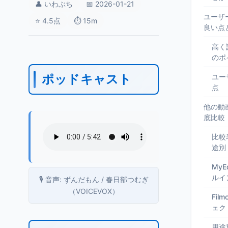
👤 いわぶち
📅 2026-01-21
ユーザ
⭐ 4.5点
⏱️ 15m
良い点
高く
のポ
ポッドキャスト
ユー
点
他の動
底比較
比較
途別
My
ルイ
🎙️ 音声: ずんだもん / 春日部つむぎ
（VOICEVOX）
Fil
ェク
用途