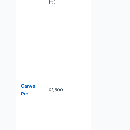
円）
成、10万+
フェクト、
4K対応
デザイン中
Canva
¥1,500
動画編集、
Pro
像生成