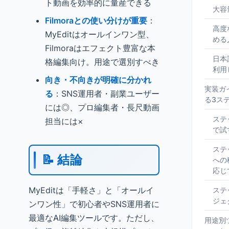
ト動画を効率的に量産できる
大容
Filmoraとの使い分けが重要
：
高度
MyEditはオールインワン型、
める
Filmoraはエフェクト豊富な本
日本
格編集向け。用途で選別すべき
利用
向き・不向きが明確に分かれ
実装ガイ
る
：SNS運用者・副業ユーザー
る3ス
には◎、プロ編集者・長尺動画
ステ
担当には×
で試
ステ
📝 結論
への
応じ
MyEditは「手軽さ」と「オールイ
ステ
ジェ
ンワン性」で初心者やSNS運用者に
最適なAI編集ツールです。ただし、
用途別