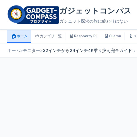
ガジェットコンパス
ガジェット探求の旅に終わりはない
🏠
📂
📄
📄
📄
ホーム
カテゴリ一覧
Raspberry Pi
Ollama
ス
ホーム
>
モニター
>
32インチから24インチ4K乗り換え完全ガイド