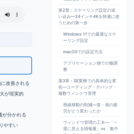
第2章：スケーリング設定の追
い込み—24インチ4Kを快適に使
うための第一歩
Windows 11での最適なスケ
ーリング設定
macOSでの設定方法
アプリケーション側での微調
整
第3章：SE業務での具体的な変
的に改善される
化—コーディング・デバッグ・
の拡大が現実的
複数ウィンドウ管理
視線移動の削減—首・肩の疲
労がどう変わったか
価が分かれる
ウィンドウ管理の工夫—「一
りやすい
度に見える情報量」vs「集中