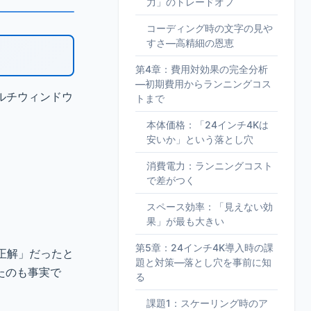
力」のトレードオフ
コーディング時の文字の見や
すさ—高精細の恩恵
第4章：費用対効果の完全分析
—初期費用からランニングコス
ルチウィンドウ
トまで
本体価格：「24インチ4Kは
安いか」という落とし穴
消費電力：ランニングコスト
で差がつく
スペース効率：「見えない効
果」が最も大きい
第5章：24インチ4K導入時の課
正解」だったと
題と対策—落とし穴を事前に知
たのも事実で
る
課題1：スケーリング時のア