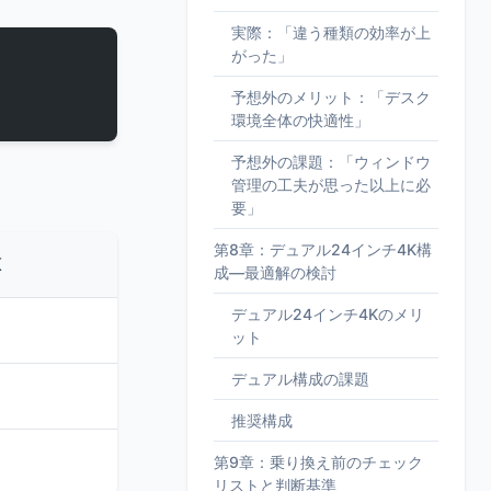
実際：「違う種類の効率が上
がった」
予想外のメリット：「デスク
環境全体の快適性」
予想外の課題：「ウィンドウ
管理の工夫が思った以上に必
要」
第8章：デュアル24インチ4K構
K
成—最適解の検討
デュアル24インチ4Kのメリ
ット
デュアル構成の課題
推奨構成
第9章：乗り換え前のチェック
リストと判断基準