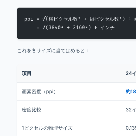
ppi = √(横ピクセル数² + 縦ピクセル数²) 
    = √(3840² + 2160²) ÷ インチ
これを各サイズに当てはめると：
項目
24
画素密度（ppi）
約18
密度比較
32
1ピクセルの物理サイズ
0.1