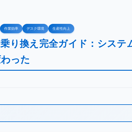
作業効率
デスク環境
生産性向上
4K乗り換え完全ガイド：システ
変わった