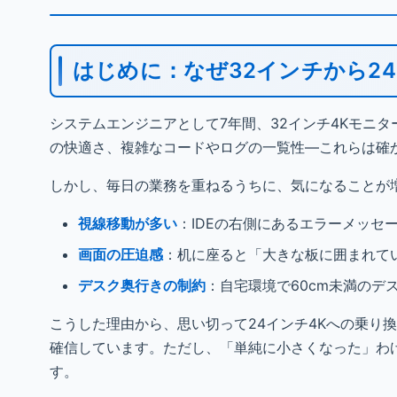
はじめに：なぜ32インチから2
システムエンジニアとして7年間、32インチ4Kモニ
の快適さ、複雑なコードやログの一覧性—これらは確
しかし、毎日の業務を重ねるうちに、気になることが
視線移動が多い
：IDEの右側にあるエラーメッセ
画面の圧迫感
：机に座ると「大きな板に囲まれて
デスク奥行きの制約
：自宅環境で60cm未満のデ
こうした理由から、思い切って24インチ4Kへの乗り
確信しています。ただし、「単純に小さくなった」わ
す。