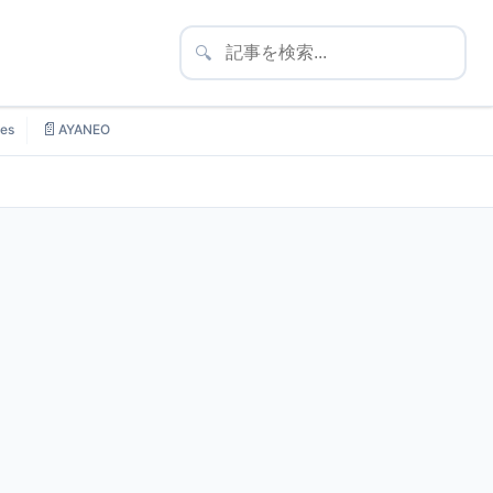
🔍
📄
es
AYANEO