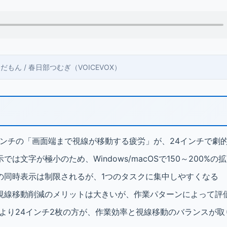
 ずんだもん / 春日部つむぎ（VOICEVOX）
インチの「画面端まで視線が移動する疲労」が、24インチで劇
示では文字が極小のため、Windows/macOSで150～200%
の同時表示は制限されるが、1つのタスクに集中しやすくなる
視線移動削減のメリットは大きいが、作業パターンによって評
枚より24インチ2枚の方が、作業効率と視線移動のバランスが取