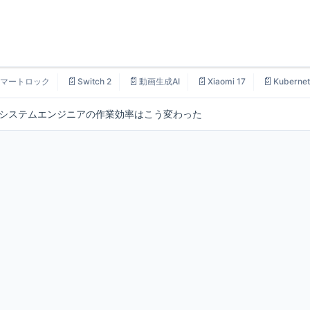
📄
📄
📄
📄
マートロック
Switch 2
動画生成AI
Xiaomi 17
Kubernet
：システムエンジニアの作業効率はこう変わった