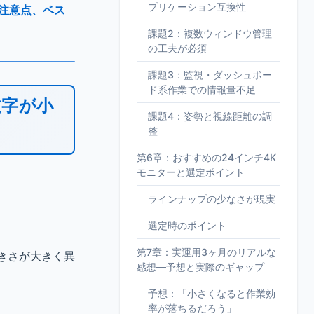
プリケーション互換性
、注意点、ベス
課題2：複数ウィンドウ管理
の工夫が必須
課題3：監視・ダッシュボー
ド系作業での情報量不足
文字が小
課題4：姿勢と視線距離の調
整
第6章：おすすめの24インチ4K
モニターと選定ポイント
ラインナップの少なさが現実
選定時のポイント
第7章：実運用3ヶ月のリアルな
大きさが大きく異
感想—予想と実際のギャップ
予想：「小さくなると作業効
率が落ちるだろう」