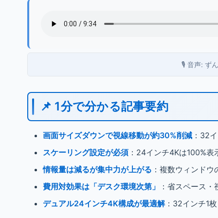
🎙️ 音声:
📌 1分で分かる記事要約
画面サイズダウンで視線移動が約30%削減
：32
スケーリング設定が必須
：24インチ4Kは100%表
情報量は減るが集中力が上がる
：複数ウィンドウ
費用対効果は「デスク環境次第」
：省スペース・
デュアル24インチ4K構成が最適解
：32インチ1