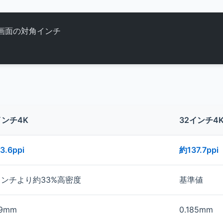
÷ 画面の対角インチ
インチ4K
32インチ4
3.6ppi
約137.7ppi
インチより約33%高密度
基準値
39mm
0.185mm