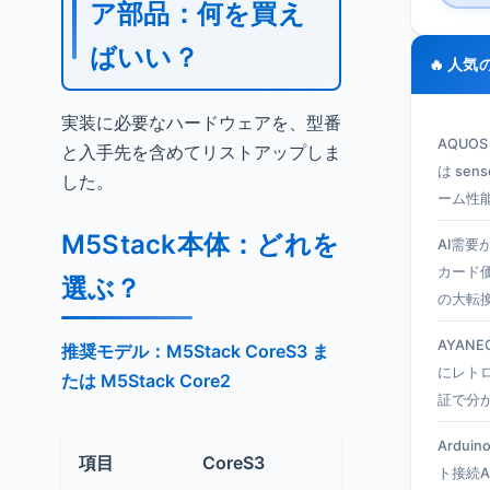
ア部品：何を買え
ばいい？
🔥 人気
実装に必要なハードウェアを、型番
AQUO
と入手先を含めてリストアップしま
は se
した。
ーム性
M5Stack本体：どれを
AI需要
カード
選ぶ？
の大転
AYANEO
推奨モデル：M5Stack CoreS3 ま
にレト
たは M5Stack Core2
証で分
Ardui
項目
CoreS3
Core2
ト接続A