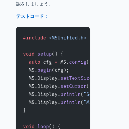
認をしましょう。
テストコード：
#include
 <M5Unified.h>
void
 setup
() {
  auto
 cfg 
=
 M5.
config
();
  M5.
begin
(cfg);
  M5.Display.
setTextSize
(
2
);
  M5.Display.
setCursor
(
10
, 
40
);
  M5.Display.
println
(
"Setup OK!"
);
  M5.Display.
println
(
"M5Stack is rea
}
void
 loop
() {