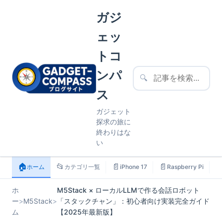
ガジ
ェッ
トコ
ンパ
🔍
ス
ガジェット
探求の旅に
終わりはな
い
🏠
📂
📄
📄

ホーム
カテゴリ一覧
iPhone 17
Raspberry Pi
ホ
M5Stack × ローカルLLMで作る会話ロボット
ー
>
M5Stack
>
「スタックチャン」：初心者向け実装完全ガイド
ム
【2025年最新版】