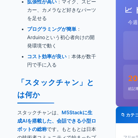
拡張性が高い
：マイク、スピー
📈
カー、カメラなど好きなパーツ
を足せる
今週
プログラミングが簡単
：
Arduinoという初心者向けの開
発環境で動く
コスト効率が良い
：本体が数千
円で手に入る
20
「スタックチャン」と
総記
は何か
スタックチャンは、
M5Stackに生
📁 カテ
成AIを搭載した、会話できる小型ロ
ボットの総称
です。もともとは日本
の技術者コミュニティで始まったプ
フリーラ