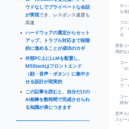
セッ
ウドなしでプライベートな会話
を保
が実現
でき、レスポンス速度も
高速
プロ
グ：
ハードウェアの選定からセット
る
アップ、トラブル対応まで段階
実装コ
的に進めることが成功のカギ
用的な
外部PC上にLLMを配置し、
コー
M5Stackはフロントエンド
「ボ
（顔・音声・ボタン）に集中さ
コー
せる設計が現実的
で「
この記事を読むと、自分だけの
コー
AI相棒を数時間で完成させられ
経由
る知識が身につきます
音声入
スピー