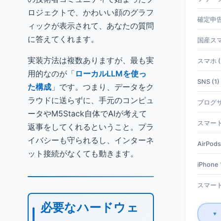
ロジェクトで、かわいい顔のグラフ
確定申告 
ィックが表示されて、あなたの質問
に答えてくれます。
国産スマホ
実装方法は複数ありますが、最も実
スマホ (
用的なのが「
ローカルLLMを使っ
SNS (1)
た構成
」です。つまり、データをク
ラウドに送らずに、手元のコンピュ
ブログサ
ータやM5Stack自体でAIが考えて
スマート
返事をしてくれるということ。プラ
イバシーも守られるし、インターネ
AirPods
ット接続がなくても動きます。
iPhone 1
スマート
必要なハードウェ
▼