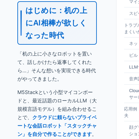
マイ
はじめに：机の上
スピ
にAI相棒が欲しく
トラブ
まくい
なった時代
ネッ
「机の上に小さなロボットを置い
ビル
て、話しかけたら返事してくれた
LL
ら…」そんな想いを実現できる時代
がやってきました。
音声
Clo
M5Stackという小型マイコンボー
サー
ドと、最近話題のローカルLLM（大
規模言語モデル）を組み合わせるこ
応用例
夫
とで、
クラウドに頼らないプライベ
ートな会話ロボット「スタックチャ
顔グ
ン」を自分で作ることができます
。
ショ