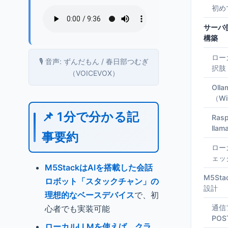
初め
サーバ
構築
ロー
🎙️ 音声: ずんだもん / 春日部つむぎ
択肢
（VOICEVOX）
Ol
（Wi
📌 1分で分かる記
Ras
lla
事要約
ロー
ェッ
M5StackはAIを搭載した会話
M5St
ロボット「スタックチャン」の
設計
理想的なベースデバイス
で、初
通信
心者でも実装可能
PO
ローカルLLMを使えば、クラ