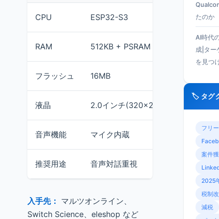
Qual
CPU
ESP32-S3
ESP32
たのか
AI時代
RAM
512KB + PSRAM 8MB
約520KB
成|タ
を見つ
フラッシュ
16MB
4-16MB
🏷️ タ
液晶
2.0インチ(320×240)
2.0インチ
フリー
音声機能
マイク内蔵
別途追加
Faceb
案件獲
推奨用途
音声対話重視
シンプル
Linke
2025
税制改
入手先：
マルツオンライン、
減税
Switch Science、eleshop など