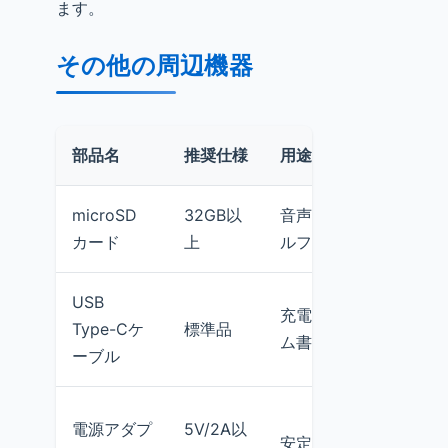
ます。
その他の周辺機器
部品名
推奨仕様
用途
microSD
32GB以
音声ログ、モデ
カード
上
ルファイル保存
USB
充電・プログラ
Type-Cケ
標準品
ム書き込み
ーブル
電源アダプ
5V/2A以
安定動作用