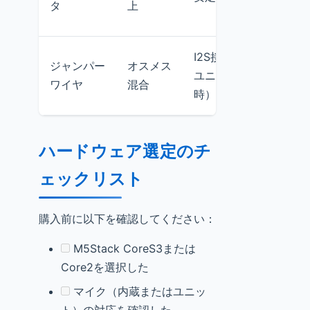
タ
上
e
I2S接続用（拡張
ジャンパー
オスメス
ユニット使用
ワイヤ
混合
時）
ハードウェア選定のチ
ェックリスト
購入前に以下を確認してください：
M5Stack CoreS3または
Core2を選択した
マイク（内蔵またはユニッ