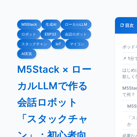
M5Stack
生成AI
ローカルLLM
📑 目次
ロボット
ESP32
会話ロボット
スタックチャン
IoT
マイコン
ポッド
AI実装
📌 1
M5Stack × ロー
はじめ
欲しく
カルLLMで作る
M5St
て何？
会話ロボット
M5
「スタックチャ
「ス
か
ン」：初心者向
必要な