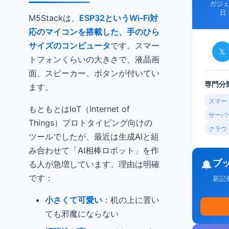
ガジ
日
M5Stackは、
ESP32というWi-Fi対
応のマイコンを搭載した、手のひら
サイズのコンピュータ
です。スマー
𝕏
トフォンくらいの大きさで、液晶画
面、スピーカー、ボタンが付いてい
専門分
ます。
スマー
もともとはIoT（Internet of
サーバ
Things）プロトタイピング向けの
クラウ
ツールでしたが、最近は生成AIと組
み合わせて「AI相棒ロボット」を作
プ
🔔
る人が急増しています。理由は明確
です：
新記
小さくて可愛い
：机の上に置い
ても邪魔にならない