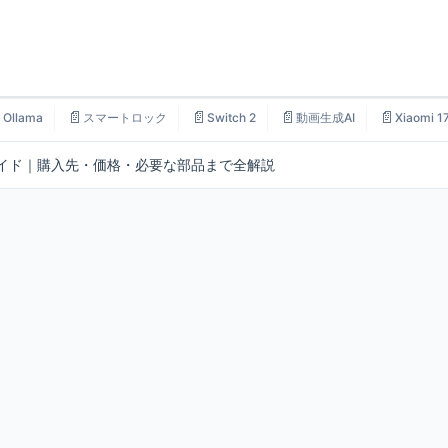

📄
📄
📄
📄
Ollama
スマートロック
Switch 2
動画生成AI
Xiaomi 1
完全ガイド｜購入先・価格・必要な部品まで全解説