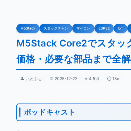
M5Stack
スタックチャン
マイコン
ESP32
IoT
M5Stack Core2で
価格・必要な部品まで全解
👤 いわぶち
📅 2025-12-22
⭐ 4.5点
⏱️ 18m
ポッドキャスト