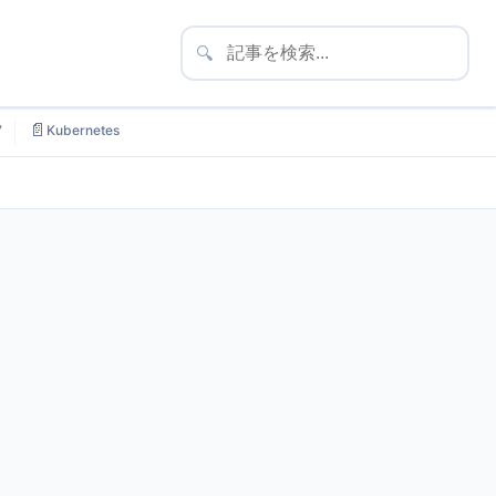
🔍
📄
7
Kubernetes