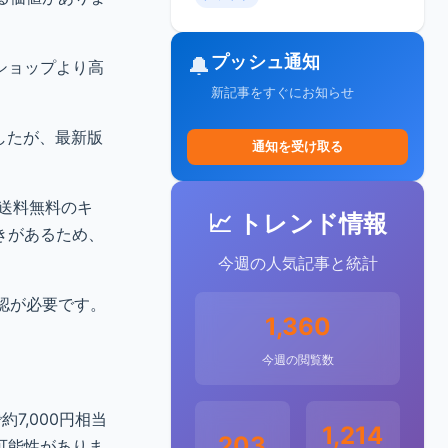
プッシュ通知
🔔
レショップより高
新記事をすぐにお知らせ
でしたが、最新版
通知を受け取る
や送料無料のキ
📈 トレンド情報
きがあるため、
今週の人気記事と統計
確認が必要です。
1,360
今週の閲覧数
7,000円相当
1,214
203
可能性がありま