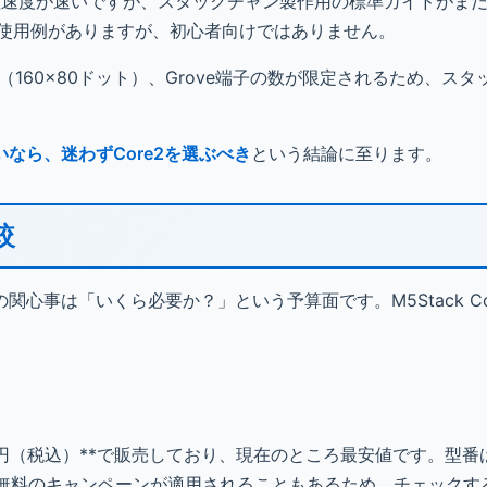
、処理速度が速いですが、スタックチャン製作用の標準ガイドがま
では使用例がありますが、初心者向けではありません。
く（160×80ドット）、Grove端子の数が限定されるため、ス
なら、迷わずCore2を選ぶべき
という結論に至ります。
較
心事は「いくら必要か？」という予算面です。M5Stack Co
**5,500円（税込）**で販売しており、現在のところ最安値です。型番は
。送料無料のキャンペーンが適用されることもあるため、チェック