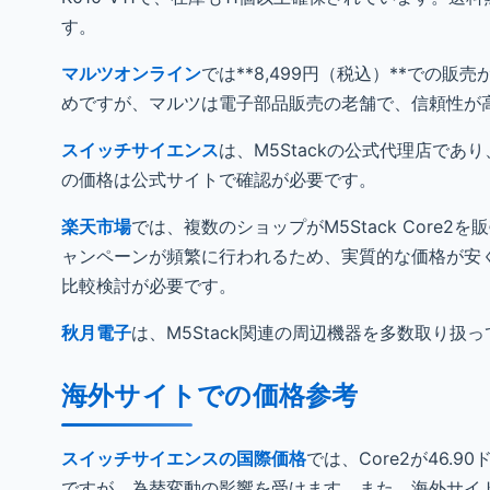
す。
マルツオンライン
では**8,499円（税込）**での
めですが、マルツは電子部品販売の老舗で、信頼性が
スイッチサイエンス
は、M5Stackの公式代理店であ
の価格は公式サイトで確認が必要です。
楽天市場
では、複数のショップがM5Stack Core
ャンペーンが頻繁に行われるため、実質的な価格が安
比較検討が必要です。
秋月電子
は、M5Stack関連の周辺機器を多数取り扱
海外サイトでの価格参考
スイッチサイエンスの国際価格
では、Core2が46.
ですが、為替変動の影響を受けます。また、海外サイ