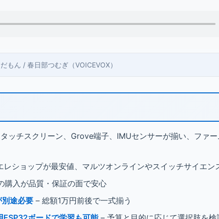
 ずんだもん / 春日部つむぎ（VOICEVOX）
 タッチスクリーン、Grove端子、IMUセンサーが揃い、ファ
立エレショップが最安値、マルツオンラインやスイッチサイエン
での購入が品質・保証の面で安心
が別途必要
– 総額1万円前後で一式揃う
ESP32ボードで学習も可能
– 予算と目的に応じて選択肢を検