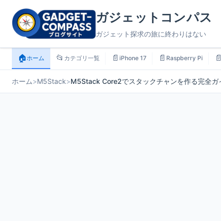
ガジェットコンパス
ガジェット探求の旅に終わりはない
🏠
📂
📄
📄

ホーム
カテゴリ一覧
iPhone 17
Raspberry Pi
ホーム
>
M5Stack
>
M5Stack Core2でスタックチャンを作る