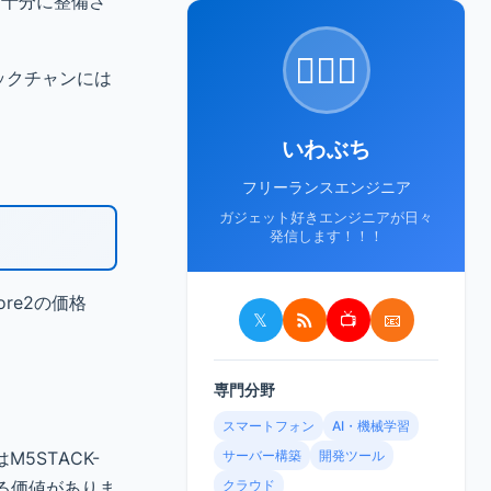
だ十分に整備さ
🙋🏻‍♂️
タックチャンには
いわぶち
フリーランスエンジニア
ガジェット好きエンジニアが日々
発信します！！！
re2の価格
𝕏
📺
📧
専門分野
スマートフォン
AI・機械学習
M5STACK-
サーバー構築
開発ツール
する価値がありま
クラウド