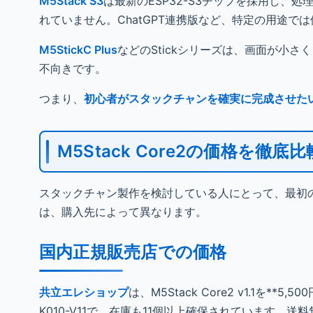
M5Stack S3
は最新のESP32-S3チップを採用し
れていません。ChatGPT連携版など、特定の用途
M5StickC Plus
などのStickシリーズは、画面が小さ
不向きです。
つまり、
初心者がスタックチャンを確実に完成させたい
M5Stack Core2の価格を徹底比
スタックチャン製作を検討している人にとって、最初の関
は、購入先によって異なります。
国内正規販売店での価格
共立エレショップ
は、M5Stack Core2 v1.1を
K010-V11で、在庫も11個以上確保されています