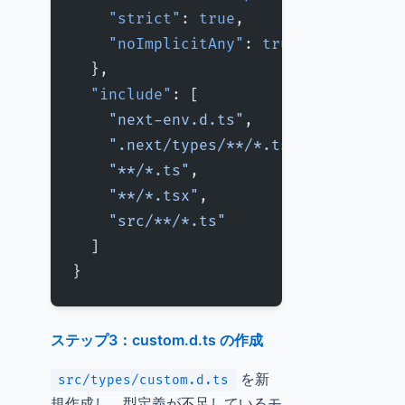
    "strict"
: 
true
,
    "noImplicitAny"
: 
true
  },
  "include"
: [
    "next-env.d.ts"
,
    ".next/types/**/*.ts"
,
    "**/*.ts"
,
    "**/*.tsx"
,
    "src/**/*.ts"
  ]
}
ステップ3：custom.d.ts の作成
を新
src/types/custom.d.ts
規作成し、型定義が不足しているモ