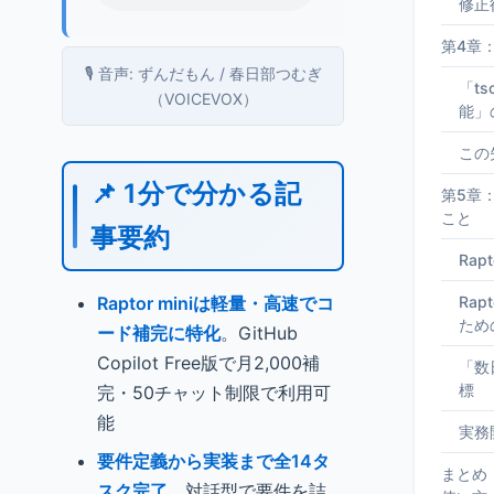
修正
第4章
🎙️ 音声: ずんだもん / 春日部つむぎ
「ts
（VOICEVOX）
能」
この
📌 1分で分かる記
第5章
こと
事要約
Rap
Raptor miniは軽量・高速でコ
Rap
ため
ード補完に特化
。GitHub
Copilot Free版で月2,000補
「数
標
完・50チャット制限で利用可
能
実務
要件定義から実装まで全14タ
まとめ
スク完了
。対話型で要件を詰