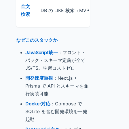
シンプル実
全文
DB の LIKE 検索（MVP）
Elasticsear
検索
に移行可
なぜこのスタックか
JavaScript統一
：フロント・
バック・スキーマ定義が全て
JS/TS。学習コストゼロ
開発速度重視
：Next.js +
Prisma で API とスキーマを並
行実装可能
Docker対応
：Compose で
SQLite を含む開発環境を一発
起動