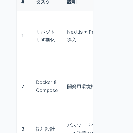
#
タスク
説明
リポジト
Next.js + Prisma + SQLite
1
リ初期化
導入
Docker &
2
開発用環境構築
Compose
パスワードハッシュ方式・メ
3
認証設計