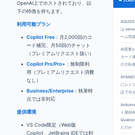
OpenAI上でホストされており、以
下の特徴を持ちます。
AQUO
利用可能プラン
は se
Copilot Free
：月2,000回のコ
ーム性
ード補完、月50回のチャット
AI需要
（プレミアムリクエスト扱い）
カード
Copilot Pro/Pro+
：無制限利
の大転
用（プレミアムリクエスト消費
AYANEO
なし）
にレト
Business/Enterprise
：執筆時
証で分
点では非対応
Ardui
提供環境
ト接続A
Qual
VS Code限定（Web版
たのか
Copilot、JetBrains IDEでは利