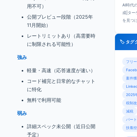
AI時代
用不可）
成|タ
公開プレビュー段階（2025年
を見つ
11月開始）
レートリミットあり（高需要時
🏷️ タ
に制限される可能性）
強み
フリー
軽量・高速（応答速度が速い）
Faceb
案件獲
コード補完と日常的なチャット
Linke
に特化
2025
無料で利用可能
税制改
減税
弱み
パート
詳細スペック未公開（近日公開
扶養控
予定）