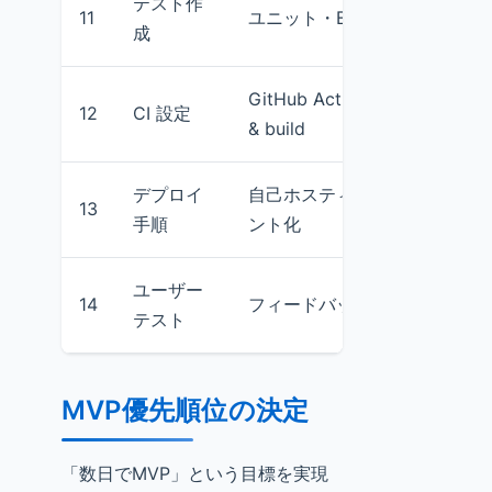
テスト作
11
ユニット・E2E テスト
成
GitHub Actions による test
12
CI 設定
& build
デプロイ
自己ホスティング用ドキュメ
13
手順
ント化
ユーザー
14
フィードバック収集
テスト
MVP優先順位の決定
「数日でMVP」という目標を実現