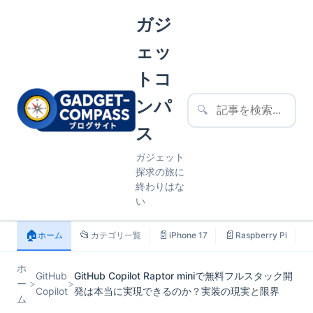
ガジ
ェッ
トコ
ンパ
🔍
ス
ガジェット
探求の旅に
終わりはな
い
🏠
📂
📄
📄

ホーム
カテゴリ一覧
iPhone 17
Raspberry Pi
ホ
GitHub
GitHub Copilot Raptor miniで無料フルスタック開
ー
>
>
Copilot
発は本当に実現できるのか？実装の現実と限界
ム