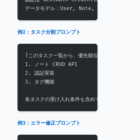
データモデル：User, Note, Tag, Attachmen
例2：タスク分割プロンプト
「このタスク一覧から、優先順位トップ3のコード
1. ノート CRUD API
2. 認証実装
3. タグ機能
各タスクの受け入れ条件も含めてや」
例3：エラー修正プロンプト