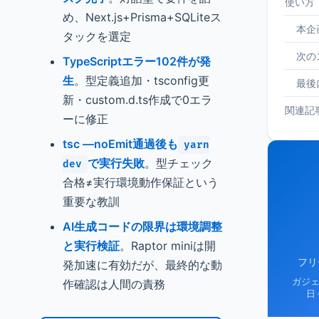
使い方
め、Next.js+Prisma+SQLiteス
本企
タックを選定
次の
TypeScriptエラー102件が発
生
。型定義追加・tsconfig更
最後
新・custom.d.ts作成で0エラ
関連記
ーに修正
tsc —noEmit通過後も
yarn
で実行失敗
。型チェック
dev
合格≠実行環境動作保証という
重要な教訓
AI生成コードの限界は環境調整
と実行検証
。Raptor miniは開
フリ
発加速に有効だが、最終的な動
ガジ
作確認は人間の責務
日