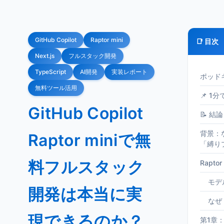
GitHub Copilot
Raptor mini
📑 目次
Next.js
フルスタック開発
TypeScript
AI開発
実装レポート
ポッド
無料ツール活用
📌 1
GitHub Copilot
📝 結論
背景：なぜ
Raptor miniで無
「縛り
料フルスタック
Rapto
モデ
開発は本当に実
なぜ
現できるのか？
第1章