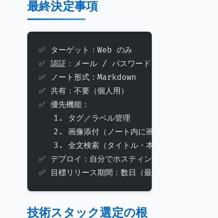
最終決定事項
✅ ターゲット：Web のみ
✅ 認証：メール / パスワード（ユーザー毎のア
✅ ノート形式：Markdown
✅ 共有：不要（個人用）
✅ 優先機能：
   1. タグ／ラベル管理
   2. 画像添付（ノート内に画像を埋め込める）
   3. 全文検索（タイトル・本文）
✅ デプロイ：自分でホスティング（Docker コ
✅ 目標リリース期間：数日（最小機能）
技術スタック選定の根