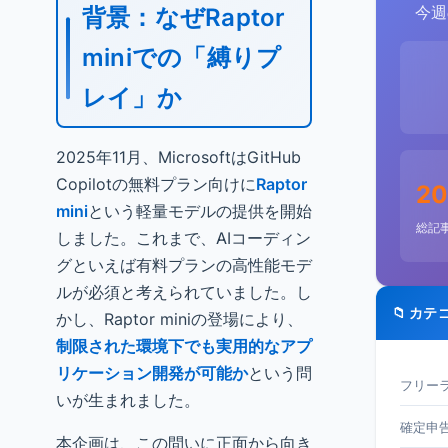
今週
背景：なぜRaptor
miniでの「縛りプ
レイ」か
2025年11月、MicrosoftはGitHub
Copilotの無料プラン向けに
Raptor
20
mini
という軽量モデルの提供を開始
総記
しました。これまで、AIコーディン
グといえば有料プランの高性能モデ
ルが必須と考えられていました。し
📁 カテ
かし、Raptor miniの登場により、
制限された環境下でも実用的なアプ
リケーション開発が可能か
という問
フリーラ
いが生まれました。
確定申告 
本企画は、この問いに正面から向き