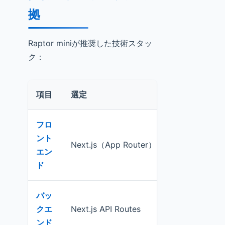
拠
Raptor miniが推奨した技術スタッ
ク：
項目
選定
理由
フロ
SSR + API
ント
Next.js（App Router）
実装。認証・
エン
レンダリン
ド
バッ
フロント・
クエ
Next.js API Routes
プロジェク
ンド
発効率向上