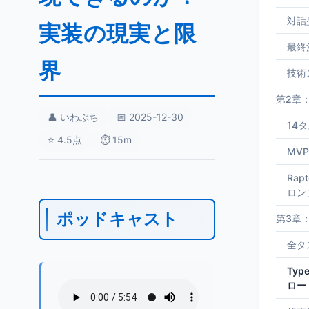
対話
実装の現実と限
最終
界
技術
第2章
👤 いわぶち
📅 2025-12-30
14
⭐ 4.5点
⏱️ 15m
MV
Rap
ロン
ポッドキャスト
第3章
全タ
Typ
ロー