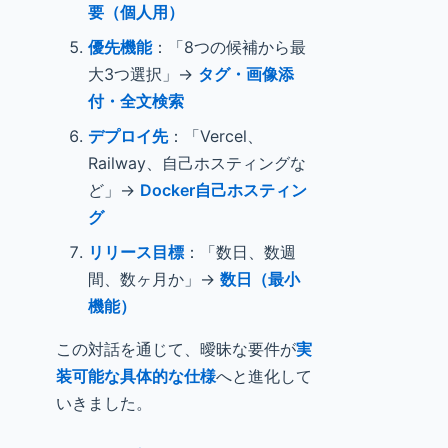
要（個人用）
優先機能
：「8つの候補から最
大3つ選択」→
タグ・画像添
付・全文検索
デプロイ先
：「Vercel、
Railway、自己ホスティングな
ど」→
Docker自己ホスティン
グ
リリース目標
：「数日、数週
間、数ヶ月か」→
数日（最小
機能）
この対話を通じて、曖昧な要件が
実
装可能な具体的な仕様
へと進化して
いきました。