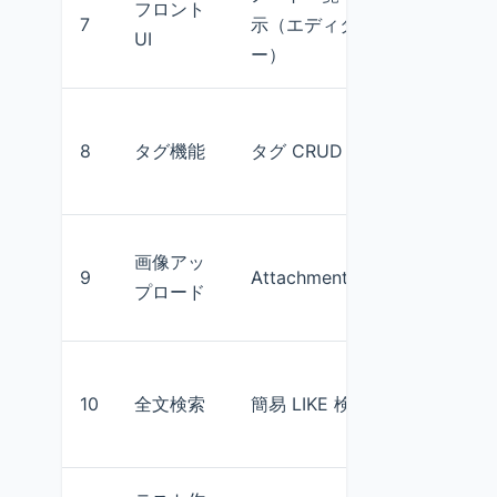
フロント
7
示（エディタ + プレビュ
UI
ー）
8
タグ機能
タグ CRUD・フィルタ
画像アッ
9
Attachment 保存 & 表示
プロード
10
全文検索
簡易 LIKE 検索