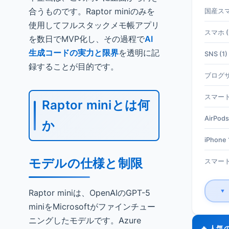
合うものです。Raptor miniのみを
国産スマホ
使用してフルスタックメモ帳アプリ
スマホ (
を数日でMVP化し、その過程で
AI
生成コードの実力と限界
を透明に記
SNS (1)
録することが目的です。
ブログサ
スマート
Raptor miniとは何
AirPods
か
iPhone 1
モデルの仕様と制限
スマート
Raptor miniは、OpenAIのGPT-5
▼
miniをMicrosoftがファインチュー
ニングしたモデルです。Azure
🔥 人気