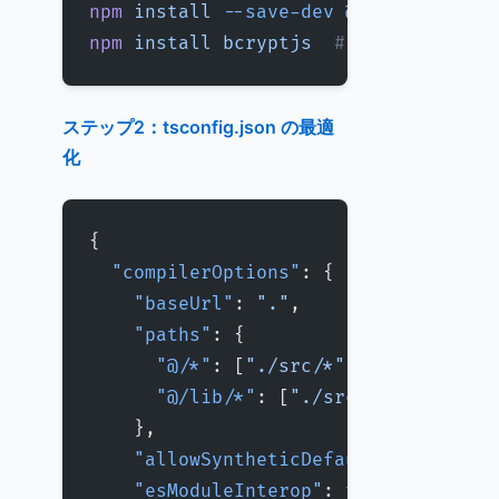
npm
 install
 --save-dev
 @types/react
 
npm
 install
 bcryptjs
  # bcrypt では
ステップ2：tsconfig.json の最適
化
{
  "compilerOptions"
: {
    "baseUrl"
: 
"."
,
    "paths"
: {
      "@/*"
: [
"./src/*"
],
      "@/lib/*"
: [
"./src/lib/*"
]
    },
    "allowSyntheticDefaultImports"
: 
    "esModuleInterop"
: 
true
,