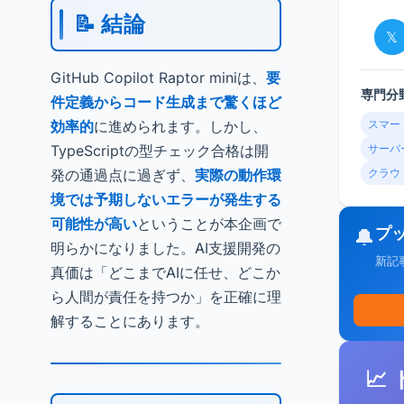
📝 結論
𝕏
GitHub Copilot Raptor miniは、
要
専門分
件定義からコード生成まで驚くほど
効率的
に進められます。しかし、
スマー
TypeScriptの型チェック合格は開
サーバ
発の通過点に過ぎず、
実際の動作環
クラウ
境では予期しないエラーが発生する
可能性が高い
ということが本企画で
プ
🔔
明らかになりました。AI支援開発の
新記
真価は「どこまでAIに任せ、どこか
ら人間が責任を持つか」を正確に理
解することにあります。
📈