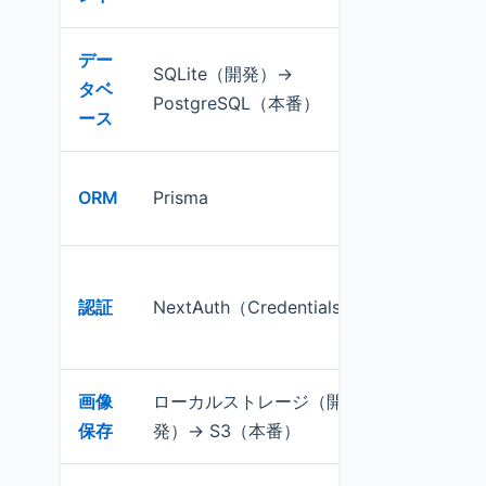
デー
SQLite（開発）→
軽量・素早
タベ
PostgreSQL（本番）
移行時も容
ース
スキーマ管
ORM
Prisma
マイグレー
メール/パ
認証
NextAuth（Credentials）
特化。セッ
自動
画像
ローカルストレージ（開
MVP段階
保存
発）→ S3（本番）
ール時に移