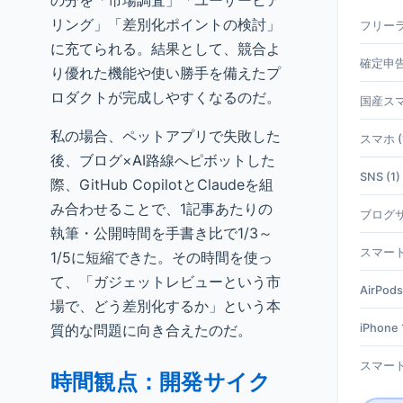
の分を「市場調査」「ユーザーヒア
リング」「差別化ポイントの検討」
フリーラ
に充てられる。結果として、競合よ
確定申告 
り優れた機能や使い勝手を備えたプ
ロダクトが完成しやすくなるのだ。
国産スマホ
私の場合、ペットアプリで失敗した
スマホ (
後、ブログ×AI路線へピボットした
SNS (1)
際、GitHub CopilotとClaudeを組
み合わせることで、1記事あたりの
ブログサ
執筆・公開時間を手書き比で1/3～
スマート
1/5に短縮できた。その時間を使っ
て、「ガジェットレビューという市
AirPods
場で、どう差別化するか」という本
質的な問題に向き合えたのだ。
iPhone 1
スマート
時間観点：開発サイク