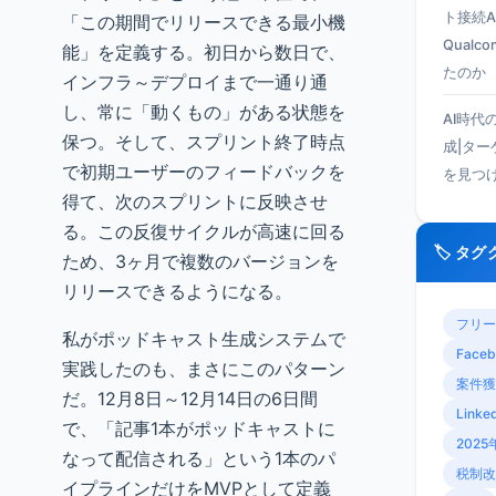
ト接続A
「この期間でリリースできる最小機
Qual
能」を定義する。初日から数日で、
たのか
インフラ～デプロイまで一通り通
し、常に「動くもの」がある状態を
AI時代
保つ。そして、スプリント終了時点
成|タ
で初期ユーザーのフィードバックを
を見つ
得て、次のスプリントに反映させ
る。この反復サイクルが高速に回る
🏷️ タ
ため、3ヶ月で複数のバージョンを
リリースできるようになる。
フリー
私がポッドキャスト生成システムで
Faceb
実践したのも、まさにこのパターン
案件獲
だ。12月8日～12月14日の6日間
Linke
で、「記事1本がポッドキャストに
2025
なって配信される」という1本のパ
税制改
イプラインだけをMVPとして定義