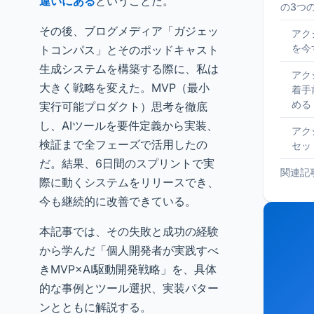
違いにある
ということだ。
の3つ
その後、ブログメディア「ガジェッ
アク
を今
トコンパス」とそのポッドキャスト
生成システムを構築する際に、私は
アク
大きく戦略を変えた。MVP（最小
着手
める
実行可能プロダクト）思考を徹底
し、AIツールを要件定義から実装、
アク
検証まで全フェーズで活用したの
セッ
だ。結果、6日間のスプリントで実
関連記
際に動くシステムをリリースでき、
今も継続的に改善できている。
本記事では、その失敗と成功の経験
から学んだ「個人開発者が実践すべ
きMVP×AI駆動開発戦略」を、具体
的な事例とツール選択、実装パター
ンとともに解説する。