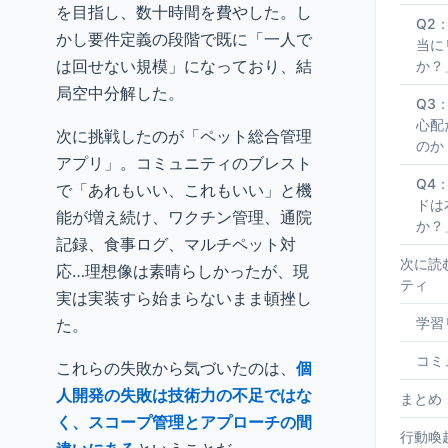
を目指し、数十時間を費やした。し
Q2
かし要件定義の段階で既に「一人で
当に
は回せない規模」になっており、結
か？
局空中分解した。
Q3
心配
次に挑戦したのが「ペット総合管理
のか
アプリ」。コミュニティのブレスト
Q4
で「あれもいい、これもいい」と機
ドは
能が増え続け、ワクチン管理、通院
か？
記録、食事ログ、マルチペット対
次に読
応…理想像は素晴らしかったが、現
ティ
実は実装すら始まらないまま頓挫し
学習
た。
コミ
これらの失敗から気づいたのは、
個
人開発の失敗は技術力の不足ではな
まとめ
く、スコープ管理とアプローチの間
行動喚