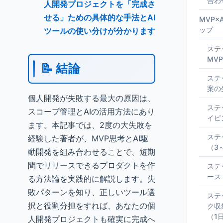
合わ
人開発プロジェクトを「完成さ
せる」ための具体的な手法とAI
MVP
ップ
ツールの使い分けが分かります
ステ
MV
📝 結論
ステ
案の
個人開発が失敗する最大の原因は、
ステ
スコープ管理とAIの活用方法にあり
イピ
ます。本記事では、2度の大失敗を
ステ
経験した著者が、MVP思考とAI駆
（3
動開発を組み合わせることで、短期
間でリリースできるプロダクトを作
ステ
ース
る方法論を実践的に解説します。失
敗パターンを知り、正しいツール選
ステ
択と役割分担をすれば、あなたの個
ク収
（1
人開発プロジェクトも確実に完成へ