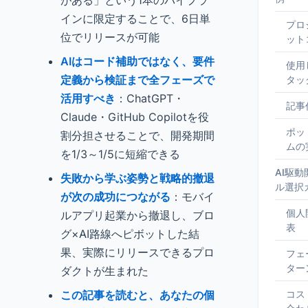
がある」という1本のパイプラ
インに限定することで、6日単
プロ
位でリリースが可能
ット
AIはコード補助ではなく、要件
使用
定義から検証まで全フェーズで
タッ
活用すべき
：ChatGPT・
記事
Claude・GitHub Copilotを役
ポッ
割分担させることで、開発期間
ムの
を1/3～1/5に短縮できる
AI駆
失敗から学ぶ姿勢と戦略的撤退
ル選択
が次の成功につながる
：モバイ
個人
ルアプリ起業から撤退し、ブロ
表
グ×AI路線へピボットした結
果、実際にリリースできるプロ
フェ
ター
ダクトが生まれた
この記事を読むと、あなたの個
コス