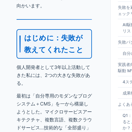
向かいます。
失敗を
ェック
AI
リス
はじめに：失敗が
失敗パ
教えてくれたこと
自分
実践者向
個人開発者として3年以上活動して
駆動 M
きた私には、2つの大きな失敗があ
4ス
る。
成果
最初は「自分専用のモダンなブログ
システム＋CMS」を一から構築し
よくあ
ようとした。マイクロサービスアー
Q1
キテクチャ、複数言語、複数クラウ
ると
ドサービス…技術的な「全部盛り」
か？