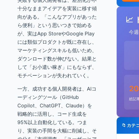
失敗する個人開発者は、差別化が不
十分なままアイデアを実装に移す傾
向がある。「こんなアプリがあった
📈
ら便利」という思いつきで始める
今週
が、実はApp StoreやGoogle Play
には類似プロダクトが既に存在し、
マーケティングスキルも低いため、
ダウンロード数が伸びない。結果と
して「お小遣い稼ぎ」にもならず、
モチベーションが失われていく。
20
一方、成功する個人開発者は、AIコ
ーディングツール（GitHub
総記
Copilot、ChatGPT、Claude）を
戦略的に活用し、コード生成を
95%以上自動化している。つま
📁 カテ
り、実装の手間を大幅に削減し、そ