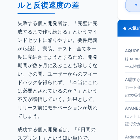
ルと反復速度の差
▼
失敗する個人開発者は、「完璧に完
🔥 人気
成するまで作り続ける」というマイ
ンドセットに陥りやすい。要件定義
から設計、実装、テスト…全てを一
AQUO
度に完結させようとするため、開発
は se
期間が数ヶ月に及ぶことも珍しくな
ーム性
い。その間、ユーザーからのフィー
AI需要
ドバックを得られず、「本当にこれ
カード
は必要とされているのか？」という
の大転
不安が増幅していく。結果として、
リリース前にモチベーションが切れ
AYANEO
てしまう。
にレト
証で分
成功する個人開発者は、「6日間の
スプリント」という短い単位で、
Ardui