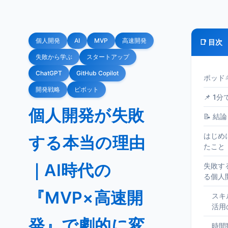
個人開発
AI
MVP
高速開発
📑 目次
失敗から学ぶ
スタートアップ
ChatGPT
GitHub Copilot
ポッド
開発戦略
ピボット
📌 1
個人開発が失敗
📝 結論
はじめ
する本当の理由
たこと
｜AI時代の
失敗す
る個人
『MVP×高速開
スキ
活用
発』で劇的に変
時間