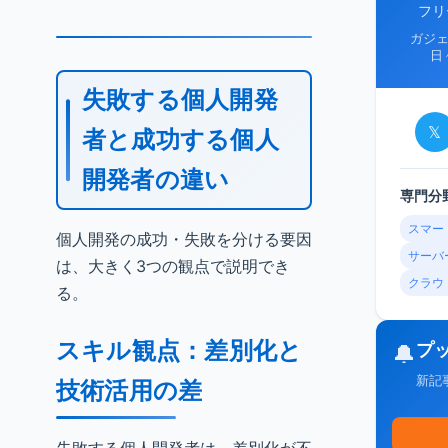
フリ
ガジ
日
失敗する個人開発
𝕏
者と成功する個人
開発者の違い
専門分
スマー
個人開発の成功・失敗を分ける要因
サーバ
は、大きく3つの観点で説明でき
クラウ
る。
スキル観点：差別化と
プ
🔔
新記
技術活用の差