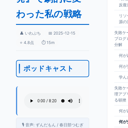
反復
わった私の戦略
リソ
源の
失敗ケ
👤 いわぶち
📅 2025-12-15
ブログ
⭐ 4.8点
⏱️ 15m
分解
何が
何が
ポッドキャスト
学ん
失敗ケ
理アプ
る頓挫
何が
何が
🎙️ 音声: ずんだもん / 春日部つむぎ