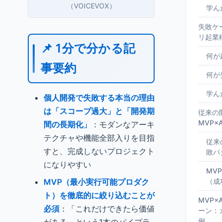
（VOICEVOX）
学ん
失敗ケ
リ起業
📌 1分で分かる記
何が
事要約
何が
学ん
個人開発で失敗する本当の理由
は「スコープ過大」と「開発期
従来の開
MVP×
間の長期化」
：モダンなアーキ
テクチャや機能全部入りを目指
従来
すと、完成しないプロジェクト
敗パ
になりやすい
MV
MVP（最小実行可能プロダク
（成
ト）を徹底的に絞り込むことが
MVP
必須
：「これだけできたら価値
ーン：
例