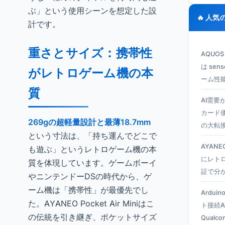
ぶ」という使用シーンを想定した設
🔥 人気
計です。
重さとサイズ：携帯性
AQUO
は se
がレトロゲーム機の本
ーム性
質
AI需要
カード
269gの超軽量設計と最薄18.7mm
の大転
という寸法は、「持ち運んでどこで
AYANEO
も遊ぶ」というレトロゲーム機の本
にレト
質を体現しています。ゲームボーイ
証で分
やニンテンドーDSの時代から、ゲ
ーム機は「携帯性」が最優先でし
Ardui
た。AYANEO Pocket Air Miniはこ
ト接続A
の伝統を引き継ぎ、ポケットサイズ
Qual