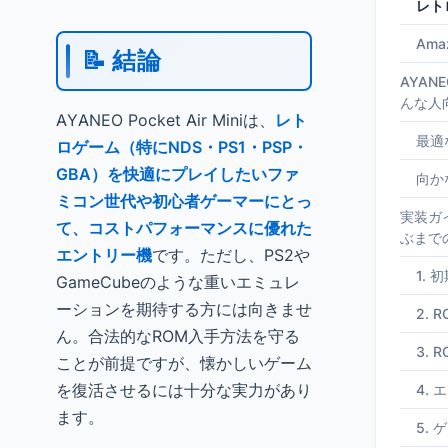
レト
Am
📝 結論
AYANEO
んな人
AYANEO Pocket Air Miniは、
レト
最適
ロゲーム（特にNDS・PS1・PSP・
GBA）を快適にプレイしたいファ
向か
ミコン世代や初心者ゲーマーにとっ
実装ガ
て、コストパフォーマンスに優れた
ぶまで
エントリー機
です。ただし、PS2や
1.
GameCubeのような重いエミュレ
ーションを期待する方には向きませ
2.
ん。合法的なROM入手方法を守る
3. 
ことが前提ですが、懐かしいゲーム
を復活させるには十分な実力があり
4.
ます。
5.