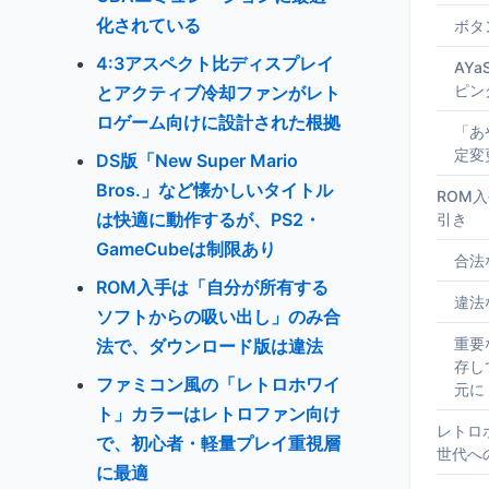
化されている
ボタ
4:3アスペクト比ディスプレイ
AYa
ピン
とアクティブ冷却ファンがレト
ロゲーム向けに設計された根拠
「あ
定変
DS版「New Super Mario
Bros.」など懐かしいタイトル
ROM
は快適に動作するが、PS2・
引き
GameCubeは制限あり
合法
ROM入手は「自分が所有する
違法
ソフトからの吸い出し」のみ合
重要
法で、ダウンロード版は違法
存し
ファミコン風の「レトロホワイ
元に
ト」カラーはレトロファン向け
レトロ
で、初心者・軽量プレイ重視層
世代へ
に最適