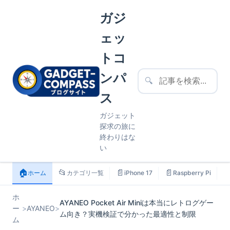
ガジ
ェッ
トコ
ンパ
🔍
ス
ガジェット
探求の旅に
終わりはな
い
🏠
📂
📄
📄

ホーム
カテゴリ一覧
iPhone 17
Raspberry Pi
ホ
AYANEO Pocket Air Miniは本当にレトログゲー
ー
>
AYANEO
>
ム向き？実機検証で分かった最適性と制限
ム