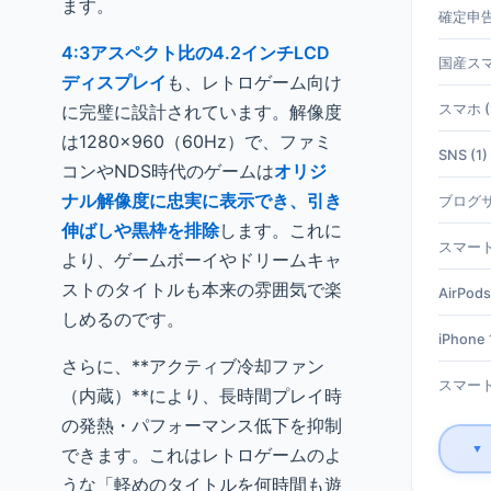
ます。
確定申告 
4:3アスペクト比の4.2インチLCD
国産スマホ
ディスプレイ
も、レトロゲーム向け
に完璧に設計されています。解像度
スマホ (
は1280×960（60Hz）で、ファミ
SNS (1)
コンやNDS時代のゲームは
オリジ
ナル解像度に忠実に表示でき、引き
ブログサ
伸ばしや黒枠を排除
します。これに
スマート
より、ゲームボーイやドリームキャ
ストのタイトルも本来の雰囲気で楽
AirPods
しめるのです。
iPhone 1
さらに、**アクティブ冷却ファン
スマート
（内蔵）**により、長時間プレイ時
の発熱・パフォーマンス低下を抑制
▼
できます。これはレトロゲームのよ
うな「軽めのタイトルを何時間も遊