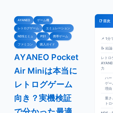
AYANEO
ゲーム機
📑 目次
レトログゲーム
エミュレーション
NDSエミュ
PS1
携帯ゲーム
📌 1
ファミコン
購入ガイド
📝 結論
AYANEO Pocket
レトロ
AYANEO
Air Miniは本当に
力
ハー
レトログゲーム
ゲー
理由
向き？実機検証
重さ
トロ
で分かった最適
NDS・