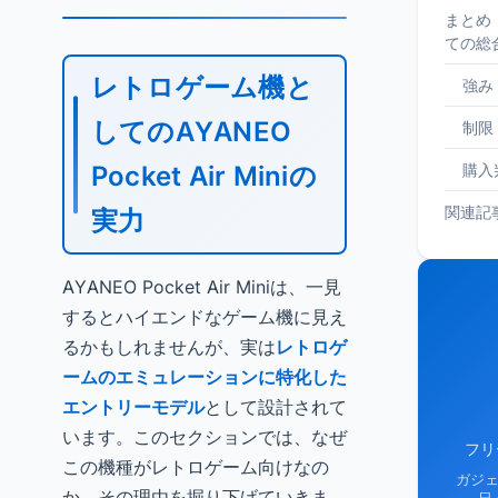
まとめ
ての総
レトロゲーム機と
強み
してのAYANEO
制限
Pocket Air Miniの
購入
関連記
実力
AYANEO Pocket Air Miniは、一見
するとハイエンドなゲーム機に見え
るかもしれませんが、実は
レトロゲ
ームのエミュレーションに特化した
エントリーモデル
として設計されて
います。このセクションでは、なぜ
フリ
この機種がレトロゲーム向けなの
ガジ
か、その理由を掘り下げていきま