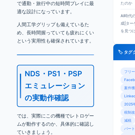
で通勤・旅行中の短時間プレイに最
たのか
適な設計になっています。
AI時代
成|タ
人間工学グリップも備えているた
を見つ
め、長時間握っていても疲れにくい
という実用性も確保されています。
🏷️ タ
NDS・PS1・PSP
フリー
Faceb
エミュレーション
案件獲
の実動作確認
Linke
2025
税制改
では、実際にこの機種でレトロゲー
減税
ムが動作するのか、具体的に確認し
パート
ていきましょう。