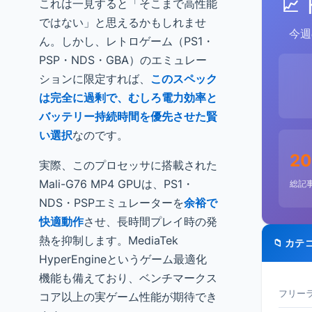
📈
これは一見すると「そこまで高性能
ではない」と思えるかもしれませ
今週
ん。しかし、レトロゲーム（PS1・
PSP・NDS・GBA）のエミュレー
ションに限定すれば、
このスペック
は完全に過剰で、むしろ電力効率と
バッテリー持続時間を優先させた賢
い選択
なのです。
20
実際、このプロセッサに搭載された
Mali-G76 MP4 GPUは、PS1・
総記
NDS・PSPエミュレーターを
余裕で
快適動作
させ、長時間プレイ時の発
熱を抑制します。MediaTek
📁 カテ
HyperEngineというゲーム最適化
機能も備えており、ベンチマークス
フリーラ
コア以上の実ゲーム性能が期待でき