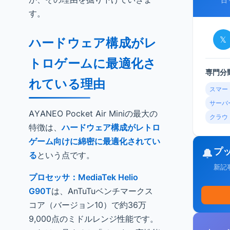
日
す。
𝕏
ハードウェア構成がレ
トロゲームに最適化さ
専門分
れている理由
スマー
サーバ
AYANEO Pocket Air Miniの最大の
クラウ
特徴は、
ハードウェア構成がレトロ
ゲーム向けに綿密に最適化されてい
プ
🔔
る
という点です。
新記
プロセッサ：MediaTek Helio
G90T
は、AnTuTuベンチマークス
コア（バージョン10）で約36万
9,000点のミドルレンジ性能です。