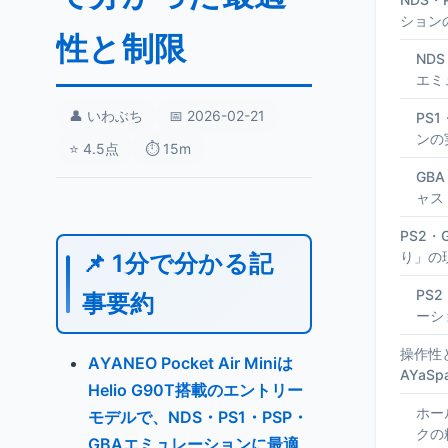
ション
性と制限
ND
エミ
👤 いわぶち
📅 2026-02-21
PS
ンの
⭐ 4.5点
⏱️ 15m
GB
ャス
PS2・
り」の
📌 1分で分かる記
PS2
事要約
ーシ
操作性
AYANEO Pocket Air Miniは
AYaS
Helio G90T搭載のエントリー
ホー
モデルで、NDS・PS1・PSP・
クの
GBAエミュレーションに最適