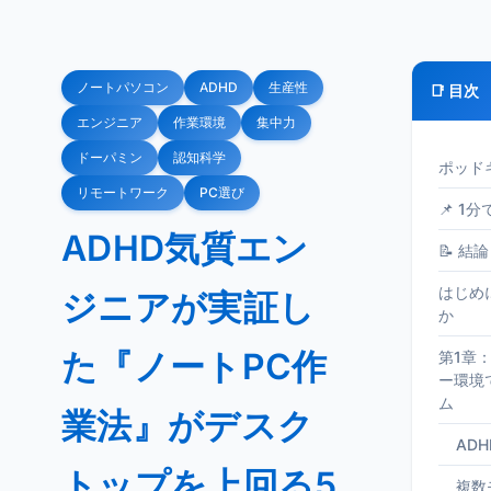
ノートパソコン
ADHD
生産性
📑 目次
エンジニア
作業環境
集中力
ドーパミン
認知科学
ポッド
リモートワーク
PC選び
📌 1
ADHD気質エン
📝 結論
はじめ
ジニアが実証し
か
た『ノートPC作
第1章
ー環境
ム
業法』がデスク
AD
トップを上回る5
複数