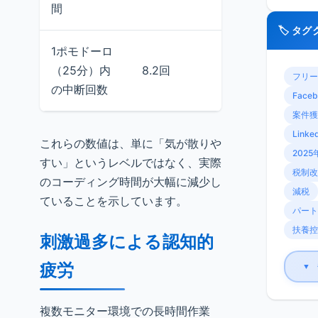
間
🏷️ タ
1ポモドーロ
（25分）内
8.2回
3.1
フリー
の中断回数
Faceb
案件獲
Linke
これらの数値は、単に「気が散りや
2025
すい」というレベルではなく、実際
税制改
のコーディング時間が大幅に減少し
減税
ていることを示しています。
パート
扶養控
刺激過多による認知的
疲労
▼
複数モニター環境での長時間作業