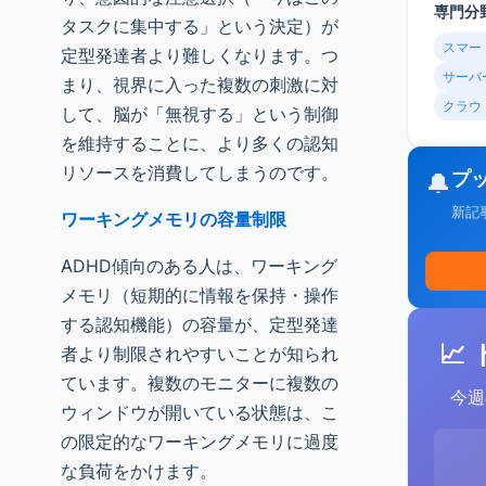
専門分
タスクに集中する」という決定）が
スマー
定型発達者より難しくなります。つ
サーバ
まり、視界に入った複数の刺激に対
クラウ
して、脳が「無視する」という制御
を維持することに、より多くの認知
リソースを消費してしまうのです。
プ
🔔
新記
ワーキングメモリの容量制限
ADHD傾向のある人は、ワーキング
メモリ（短期的に情報を保持・操作
する認知機能）の容量が、定型発達
📈
者より制限されやすいことが知られ
ています。複数のモニターに複数の
今週
ウィンドウが開いている状態は、こ
の限定的なワーキングメモリに過度
な負荷をかけます。