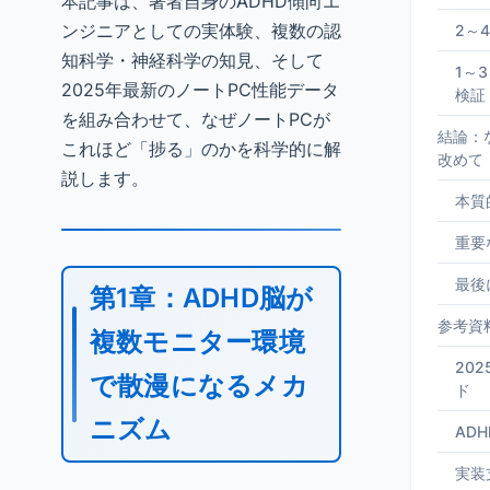
本記事は、著者自身のADHD傾向エ
ンジニアとしての実体験、複数の認
2～
知科学・神経科学の知見、そして
1～
2025年最新のノートPC性能データ
検証
を組み合わせて、なぜノートPCが
結論：
これほど「捗る」のかを科学的に解
改めて
説します。
本質
重要
最後
第1章：ADHD脳が
参考資
複数モニター環境
20
で散漫になるメカ
ド
ニズム
AD
実装