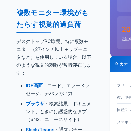
複数モニター環境がも
たらす視覚的過負荷
20
総記
デスクトップPC環境、特に複数モ
ニター（27インチ以上＋サブモニ
タなど）を使用している場合、以下
📁 カテ
のような視覚的刺激が常時存在しま
す：
IDE画面
：コード、エラーメッ
フリーラ
セージ、デバッガ出力
確定申告 
ブラウザ
：検索結果、ドキュメ
国産スマホ
ント、ときには誘惑的なタブ
（SNS、ニュースサイト）
スマホ (
Slack/Teams
：通知バナー、