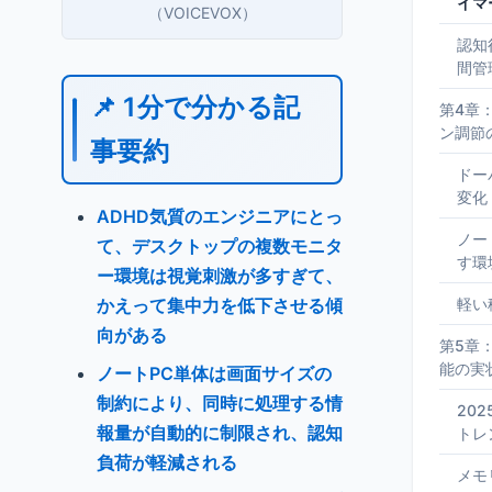
イマ
（VOICEVOX）
認知
間管
📌 1分で分かる記
第4章
ン調節
事要約
ドー
変化
ADHD気質のエンジニアにとっ
ノー
て、デスクトップの複数モニタ
す環
ー環境は視覚刺激が多すぎて、
かえって集中力を低下させる傾
軽い
向がある
第5章：
能の実
ノートPC単体は画面サイズの
制約により、同時に処理する情
20
報量が自動的に制限され、認知
トレ
負荷が軽減される
メモ