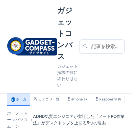
ガジ
ェッ
トコ
ンパ
🔍
ス
ガジェット
探求の旅に
終わりはな
い
🏠
📂
📄
📄

ホーム
カテゴリ一覧
iPhone 17
Raspberry Pi
ホ
ノート
ADHD気質エンジニアが実証した『ノートPC作業
ー
>
パソコ
>
法』がデスクトップを上回る5つの理由
ム
ン