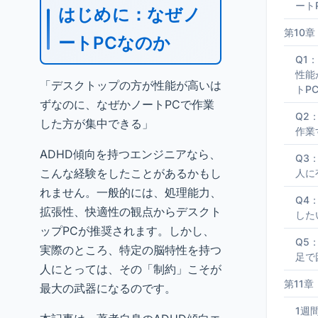
ート
はじめに：なぜノ
第10
ートPCなのか
Q1
性能
「デスクトップの方が性能が高いは
トP
ずなのに、なぜかノートPCで作業
Q2
した方が集中できる」
作業
ADHD傾向を持つエンジニアなら、
Q3
こんな経験をしたことがあるかもし
人に
れません。一般的には、処理能力、
Q4
拡張性、快適性の観点からデスクト
した
ップPCが推奨されます。しかし、
Q5
実際のところ、特定の脳特性を持つ
足で
人にとっては、その「制約」こそが
第11
最大の武器になるのです。
1週