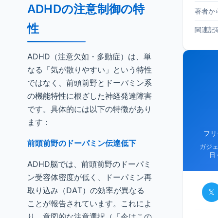
ADHDの注意制御の特
著者か
性
関連記
ADHD（注意欠如・多動症）は、単
なる「気が散りやすい」という特性
ではなく、前頭前野とドーパミン系
の機能特性に根ざした神経発達障害
です。具体的には以下の特徴があり
ます：
フリ
前頭前野のドーパミン伝達低下
ガジ
日
ADHD脳では、前頭前野のドーパミ
ン受容体密度が低く、ドーパミン再
取り込み（DAT）の効率が異なる
𝕏
ことが報告されています。これによ
り、意図的な注意選択（「今はこの