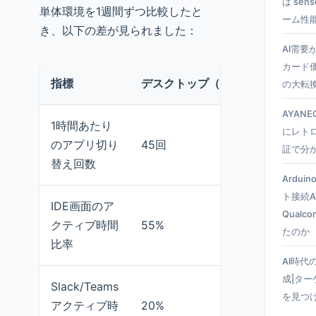
は se
単体環境を1週間ずつ比較したと
ーム性
き、以下の差が見られました：
AI需要
カード
指標
デスクトップ（3モニタ）
ノー
の大転
AYANEO
1時間あたり
にレト
のアプリ切り
45回
25
証で分
替え回数
Ardui
ト接続A
IDE画面のア
Qual
クティブ時間
55%
72
たのか
比率
AI時代
成|タ
Slack/Teams
を見つ
アクティブ時
20%
8%