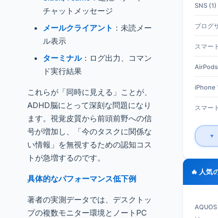
SNS (1)
チャットメッセージ
ブログサ
メールクライアント
：未読メー
ル表示
スマート
ターミナル
：ログ出力、コマン
AirPods
ド実行結果
iPhone 1
これらが「同時に見える」ことが、
ADHD脳にとって深刻な問題になり
スマート
ます。視覚皮質から前頭前野への信
号が増加し、「今のタスクに関係な
▼
い情報」を無視するための認知コス
トが急増するのです。
🔥 人気
具体的なパフォーマンス低下例
著者の実測データでは、デスクトッ
AQUO
プの複数モニター環境とノートPC