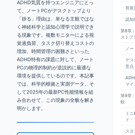
ADHD気質を持つエンジニアにとっ
視覚
て、ノートPCがデスクトップより
「捗る」理由は、単なる主観ではな
認知
く神経科学と認知心理学で説明でき
第8章
る現象です。複数モニターによる視
ストプ
覚過負荷、タスク切り替えコストの
ノー
増加、時間管理の困難さといった
ADHD特有の課題に対して、ノート
デス
意点
PCの物理的制約が逆説的に最適な
環境を提供しているのです。本記事
AD
では、科学的根拠と実測データ、そ
マイ
して2025年の最新PC性能情報を組
第9章
み合わせて、この現象の全貌を解き
較
明かします。
ミニ
ド・
スタ