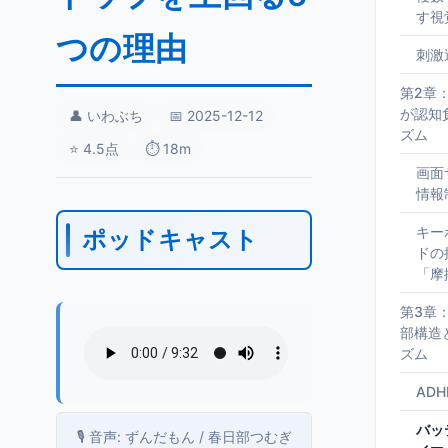
す視
つの理由
刺激
第2章
が認知
👤 いわぶち
📅 2025-12-12
ズム
⭐ 4.5点
⏱️ 18m
画面
情報
キー
ポッドキャスト
ドの
「摩
第3章
部構造
ズム
AD
バッ
🎙️ 音声: ずんだもん / 春日部つむぎ