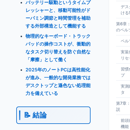
バッテリー駆動というタイムプ
デス
レッシャーと、移動可能性がド
ける
ーパミン調節と時間管理を補助
第6章
する外部構造として機能する
のペル
物理的なキーボード・トラック
ペル
パッドの操作コストが、衝動的
なタスク切り替えを防ぐ自然な
実装
リセ
「摩擦」として働く
習慣
2025年のノートPCは高性能化
プ
が進み、一般的な開発業務では
デスクトップと遜色ない処理能
実測
タ
力を備えている
第7章
説
📝 結論
前頭
機能