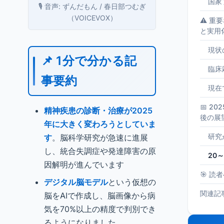
国家
🎙️ 音声: ずんだもん / 春日部つむぎ
（VOICEVOX）
⚠️ 
と実用
現状
📌 1分で分かる記
臨床
事要約
現在
📅 2
精神疾患の診断・治療が2025
後の展
年に大きく変わろうとしていま
研究
す
。脳科学研究が急速に進展
し、統合失調症や発達障害の原
20
因解明が進んでいます
🎯 読
デジタル脳モデル
という仮想の
関連記
脳をAIで作成し、脳画像から病
気を70%以上の精度で判別でき
るようになりました