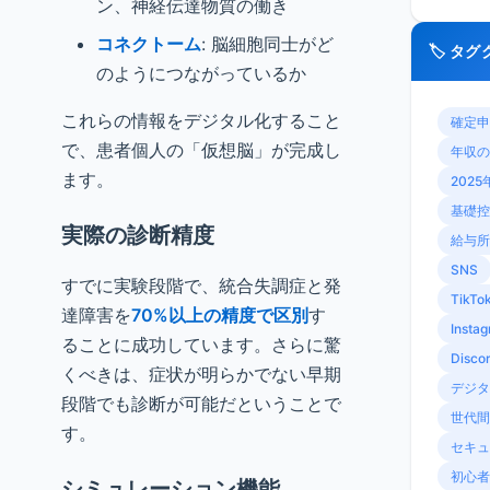
ン、神経伝達物質の働き
コネクトーム
: 脳細胞同士がど
🏷️ タ
のようにつながっているか
これらの情報をデジタル化すること
確定申
で、患者個人の「仮想脳」が完成し
年収の
ます。
2025
基礎控
実際の診断精度
給与所
SNS
すでに実験段階で、統合失調症と発
TikTo
達障害を
70%以上の精度で区別
す
Insta
ることに成功しています。さらに驚
Disco
くべきは、症状が明らかでない早期
デジタ
段階でも診断が可能だということで
世代間
す。
セキュ
初心者
シミュレーション機能