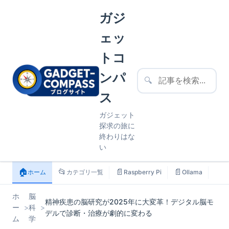
ガジ
ェッ
トコ
ンパ
🔍
ス
ガジェット
探求の旅に
終わりはな
い
🏠
📂
📄
📄
📄
ホーム
カテゴリ一覧
Raspberry Pi
Ollama
ス
ホ
脳
精神疾患の脳研究が2025年に大変革！デジタル脳モ
ー
>
科
>
デルで診断・治療が劇的に変わる
ム
学