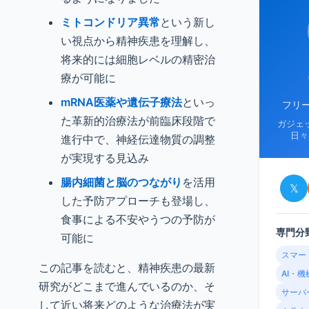
ミトコンドリア異常
という新し
い視点から精神疾患を理解し、
将来的には細胞レベルの精密治
療が可能に
mRNA医薬や遺伝子療法
といっ
フリ
た革新的治療法が前臨床段階で
ガジェ
日々
進行中で、神経伝達物質の調整
が実現する見込み
腸内細菌と脳のつながり
を活用
𝕏
した予防アプローチも登場し、
食事による不安やうつの予防が
専門分
可能に
スマー
この記事を読むと、精神疾患の最新
AI・
研究がどこまで進んでいるのか、そ
サーバ
して近い将来どのような治療法が実