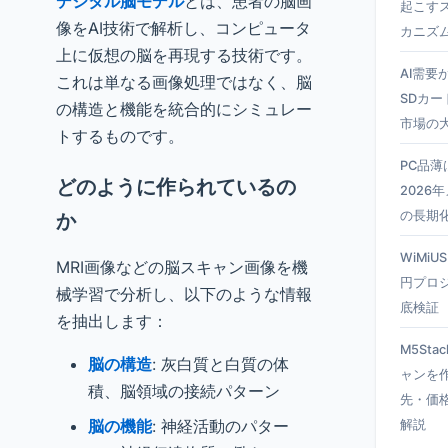
デジタル脳モデル
とは、患者の脳画
起こす
像をAI技術で解析し、コンピュータ
カニズ
上に仮想の脳を再現する技術です。
AI需要
これは単なる画像処理ではなく、脳
SDカー
の構造と機能を統合的にシミュレー
市場の
トするものです。
PC品
どのように作られているの
2026
の長期
か
WiMiU
MRI画像などの脳スキャン画像を機
円プロ
械学習で分析し、以下のような情報
底検証
を抽出します：
M5Sta
脳の構造
: 灰白質と白質の体
ャンを
積、脳領域の接続パターン
先・価
脳の機能
: 神経活動のパター
解説