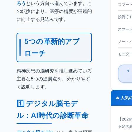
ろう
という方向へ進んでいます。こ
スマート
の転換により、医療の精度が飛躍的
投資 (1)
に向上する見込みです。
スマート
5つの革新的アプ
ノートパ
ローチ
モニター 
精神疾患の脳研究を推し進めている
▼
主要な5つの進展点を、分かりやす
く説明します。
🔥 人気
1️⃣ デジタル脳モデ
ル：AI時代の診断革命
【202
不足の真