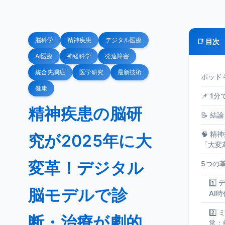
脳科学
精神疾患
デジタル医療
📑 目次
AI医療
神経科学
発達障害
統合失調症
医学研究
最新技術
ポッド
健康
📌 1
精神疾患の脳研
📝 結論
🧠 
究が2025年に大
「大変
変革！デジタル
5つの
1️
脳モデルで診
AI
2️
断・治療が劇的
常：