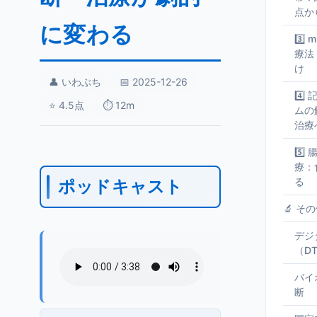
点か
に変わる
3️⃣
療法
け
👤 いわぶち
📅 2025-12-26
4️
⭐ 4.5点
⏱️ 12m
ムの
治療
5️
療：
る
ポッドキャスト
🔬 そ
デジ
（D
バイ
断