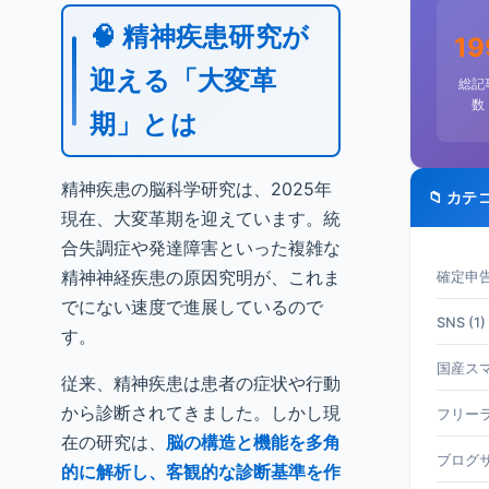
🧠 精神疾患研究が
19
迎える「大変革
総記
数
期」とは
精神疾患の脳科学研究は、2025年
📁 カテ
現在、大変革期を迎えています。統
合失調症や発達障害といった複雑な
精神神経疾患の原因究明が、これま
確定申告 
でにない速度で進展しているので
SNS (1)
す。
国産スマホ
従来、精神疾患は患者の症状や行動
から診断されてきました。しかし現
フリーラ
在の研究は、
脳の構造と機能を多角
ブログサ
的に解析し、客観的な診断基準を作