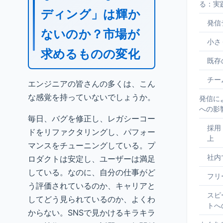
る：実
ディング」は輝か
発信
ないのか？市場が
小さ
求めるものの変化
既存
チー
エンジニアの皆さんの多くは、こん
な感覚を持っていないでしょうか。
発信に
への影
毎日、バグを修正し、レガシーコー
採用
ドをリファクタリングし、パフォー
上
マンスをチューニングしている。プ
社内
ロダクトは安定し、ユーザーは満足
している。なのに、自分の仕事がど
フリ
う評価されているのか、キャリアと
スピ
してどう見られているのか、よくわ
トへ
からない。SNSで見かけるキラキラ