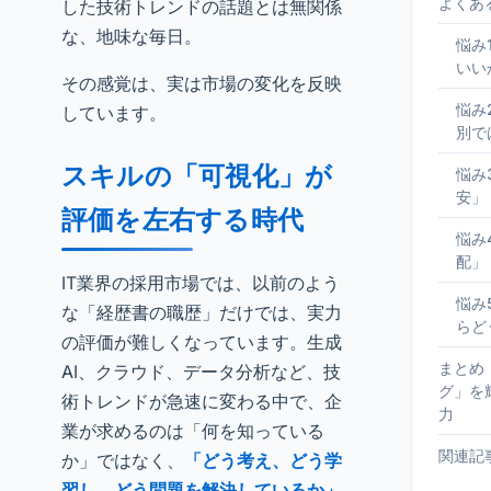
よくあ
した技術トレンドの話題とは無関係
な、地味な毎日。
悩み
いい
その感覚は、実は市場の変化を反映
悩み
しています。
別で
スキルの「可視化」が
悩み
安」
評価を左右する時代
悩み
配」
IT業界の採用市場では、以前のよう
悩み
な「経歴書の職歴」だけでは、実力
らど
の評価が難しくなっています。生成
まとめ
AI、クラウド、データ分析など、技
グ」を
術トレンドが急速に変わる中で、企
力
業が求めるのは「何を知っている
関連記
か」ではなく、
「どう考え、どう学
習し、どう問題を解決しているか」