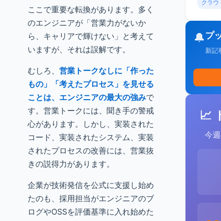
クラウ
ここで重要な転換があります。多く
のエンジニアが「営業力がないか
プ
🔔
ら、キャリアで輝けない」と考えて
いますが、それは誤解です。
新記
むしろ、
営業トークなしに「作った
もの」「考えたプロセス」を見せる
ことは、エンジニアの最大の強み
で
す。営業トークには、聞き手の警戒
📈
心があります。しかし、実装された
今週
コード、実装されたシステム、実装
されたプロセスの改善には、営業抜
きの説得力があります。
企業が技術発信を公式に支援し始め
たのも、採用担当がエンジニアのブ
ログやOSSを評価基準に入れ始めた