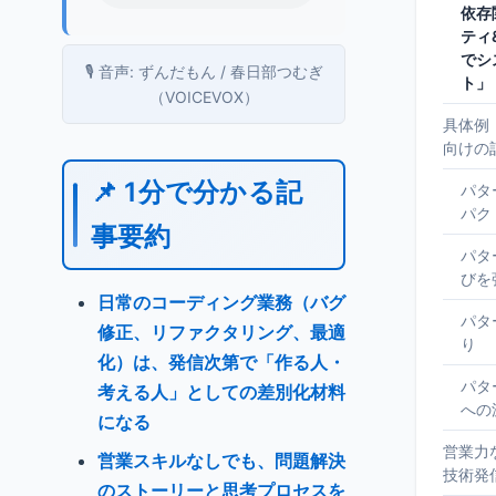
依存
ティ
でシ
🎙️ 音声: ずんだもん / 春日部つむぎ
ト」
（VOICEVOX）
具体例
向けの
📌 1分で分かる記
パタ
パク
事要約
パタ
びを
日常のコーディング業務（バグ
パタ
修正、リファクタリング、最適
り
化）は、発信次第で「作る人・
パタ
考える人」としての差別化材料
への
になる
営業力
営業スキルなしでも、問題解決
技術発
のストーリーと思考プロセスを