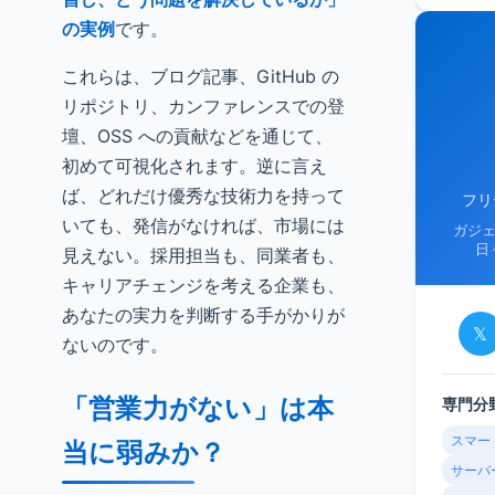
の実例
です。
これらは、ブログ記事、GitHub の
リポジトリ、カンファレンスでの登
壇、OSS への貢献などを通じて、
初めて可視化されます。逆に言え
ば、どれだけ優秀な技術力を持って
フリ
いても、発信がなければ、市場には
ガジ
日
見えない。採用担当も、同業者も、
キャリアチェンジを考える企業も、
あなたの実力を判断する手がかりが
𝕏
ないのです。
「営業力がない」は本
専門分
スマー
当に弱みか？
サーバ