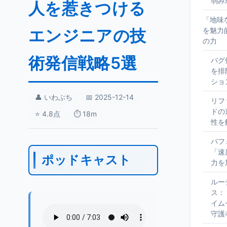
弱み
人を惹きつける
「地味
エンジニアの技
を魅力
の力
術発信戦略5選
バグ
を排
ショ
👤 いわぶち
📅 2025-12-14
リフ
ドの
⭐ 4.8点
⏱️ 18m
性を
パフ
「速
ポッドキャスト
力を
ルー
ス：
イム
守護