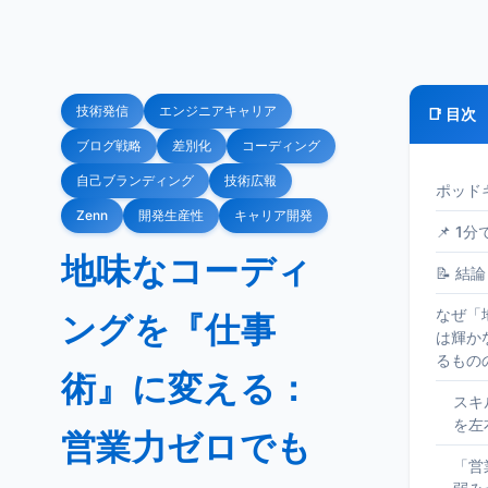
技術発信
エンジニアキャリア
📑 目次
ブログ戦略
差別化
コーディング
自己ブランディング
技術広報
ポッド
Zenn
開発生産性
キャリア開発
📌 1
地味なコーディ
📝 結論
なぜ「
ングを『仕事
は輝か
るもの
術』に変える：
スキ
を左
営業力ゼロでも
「営