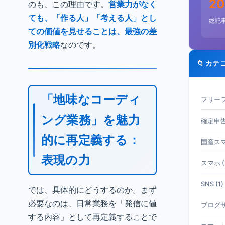
20
のも、この理由です。
営業力がなく
ても、「作る人」「考える人」とし
総記
ての価値を見せることは、最強の差
別化戦略
なのです。
📁 カテ
「地味なコーディ
フリーラ
ング業務」を魅力
確定申告 
的に再定義する：
国産スマホ
表現の力
スマホ (
SNS (1)
では、具体的にどうするのか。まず
必要なのは、日常業務を「発信に値
ブログサ
する内容」として再定義することで