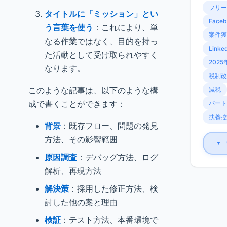
フリー
タイトルに「ミッション」とい
Faceb
う言葉を使う
：これにより、単
案件獲
なる作業ではなく、目的を持っ
Linke
た活動として受け取られやすく
2025
なります。
税制改
このような記事は、以下のような構
減税
成で書くことができます：
パート
扶養控
背景
：既存フロー、問題の発見
方法、その影響範囲
▼
原因調査
：デバッグ方法、ログ
解析、再現方法
解決策
：採用した修正方法、検
討した他の案と理由
検証
：テスト方法、本番環境で