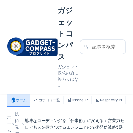
ガジ
ェッ
トコ
ンパ
🔍
ス
ガジェット
探求の旅に
終わりはな
い
🏠
📂
📄
📄

ホーム
カテゴリ一覧
iPhone 17
Raspberry Pi
技
ホ
術
地味なコーディングを『仕事術』に変える：営業力ゼ
ー
>
>
発
ロでも人を惹きつけるエンジニアの技術発信戦略5選
ム