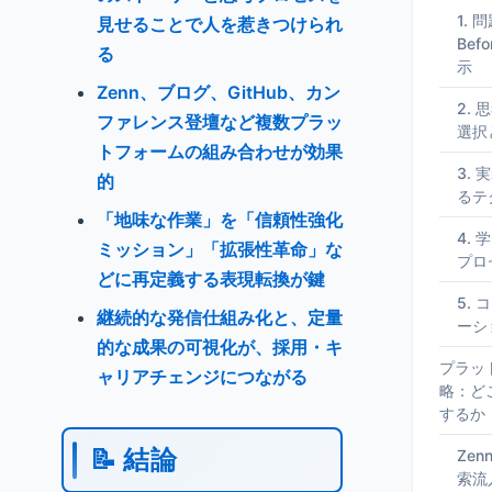
1.
見せることで人を惹きつけられ
Bef
る
示
Zenn、ブログ、GitHub、カン
2.
ファレンス登壇など複数プラッ
選択
トフォームの組み合わせが効果
3.
的
るテ
「地味な作業」を「信頼性強化
4.
ミッション」「拡張性革命」な
プロ
どに再定義する表現転換が鍵
5.
継続的な発信仕組み化と、定量
ーシ
的な成果の可視化が、採用・キ
プラッ
ャリアチェンジにつながる
略：ど
するか
📝 結論
Ze
索流