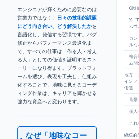
Gi
エンジニアが輝くために必要なのは
営業力ではなく、
日々の技術的課題
X（T
にどう向き合い、どう解決したか
を
ム性
言語化し、発信する習慣です。バグ
カン
修正からパフォーマンス最適化ま
ルな
で、すべての仕事は「作る人・考え
複合
る人」としての価値を証明するスト
ム間
ーリーになり得ます。プラットフォ
地方エ
ームを選び、表現を工夫し、仕組み
インフ
化することで、地味に見えるコーデ
価値
ィング作業は、キャリアを輝かせる
背景
強力な資産へと変わります。
個人
これ
なぜ「地味なコー
継続的