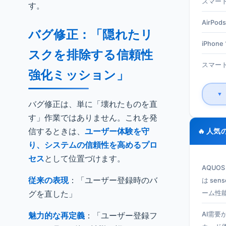
スマート
す。
AirPods
バグ修正：「隠れたリ
iPhone 1
スクを排除する信頼性
スマート
強化ミッション」
▼
バグ修正は、単に「壊れたものを直
す」作業ではありません。これを発
信するときは、
ユーザー体験を守
🔥 人気
り、システムの信頼性を高めるプロ
セス
として位置づけます。
AQUO
従来の表現
：「ユーザー登録時のバ
は se
グを直した」
ーム性
魅力的な再定義
：「ユーザー登録フ
AI需要