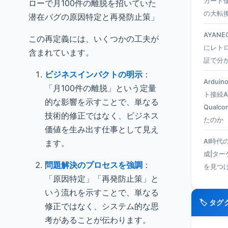
カード
ローで月100件の離脱を招いていた
の大転
潜在バグの原因特定と再発防止策」
AYANEO
この再定義には、いくつかの工夫が
にレト
含まれています。
証で分
ビジネスインパクトの明示
：
Ardui
「月100件の離脱」という定量
ト接続A
的な影響を示すことで、単なる
Qual
技術的修正ではなく、ビジネス
たのか
価値を生み出す仕事として見え
AI時代
ます。
成|タ
問題解決のプロセスを強調
：
を見つ
「原因特定」「再発防止策」と
いう流れを示すことで、単なる
🏷️ タ
修正ではなく、システム的な思
考があることが伝わります。