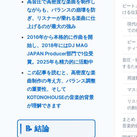
高音圧で高密度な楽曲を制作し
ビート
ながらも、バランスの崩壊を防
ける位
ぎ、リスナーが乗れる楽曲に仕
現代
上げるのが最大の強み
ての
2016年から本格的に作曲を開
ビー
始し、2018年にはDJ MAG
ティ
JAPAN Producer部門で1位受
音圧・
賞。2025年も精力的に活動中
するた
この記事を読むと、高密度な楽
周波
曲制作の考え方、バランス調整
の重要性、そして
マス
KOTONOHOUSEの音楽的背景
リス
が理解できます
の創
まとめ：
音楽的
📝 結論