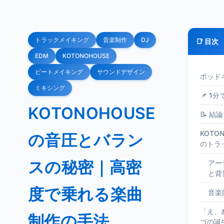
トラックメイキング
音楽制作
DJ
📑 目次
EDM
KOTONOHOUSE
ビートメイキング
サウンドデザイン
ポッド
ミキシング
📌 1
KOTONOHOUSE
📝 結論
KOTO
の音圧とバラン
のトラ
スの秘密｜高密
アー
と背
度で乗れる楽曲
音楽
「え、
制作の手法
ゴの誕