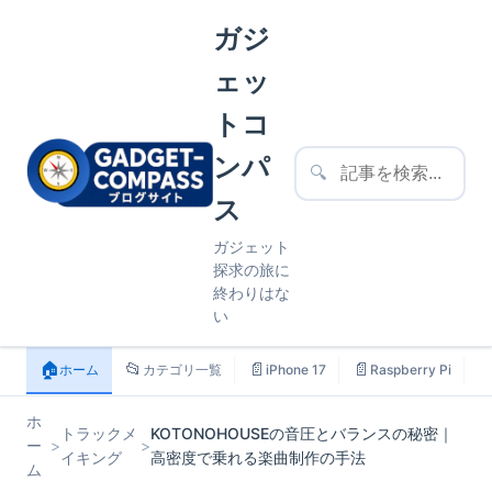
ガジ
ェッ
トコ
ンパ
🔍
ス
ガジェット
探求の旅に
終わりはな
い
🏠
📂
📄
📄

ホーム
カテゴリ一覧
iPhone 17
Raspberry Pi
ホ
トラックメ
KOTONOHOUSEの音圧とバランスの秘密｜
ー
>
>
イキング
高密度で乗れる楽曲制作の手法
ム