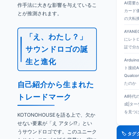
AI需要
作手法に大きな影響を与えているこ
カード
とが推測されます。
の大転
AYANEO
「え、わたし？」
にレト
サウンドロゴの誕
証で分
生と進化
Ardui
ト接続A
Qual
自己紹介から生まれた
たのか
トレードマーク
AI時代
成|タ
を見つ
KOTONOHOUSEを語る上で、欠か
せない要素が「え アタシ!?」とい
うサウンドロゴです。このユニーク
🏷️ タ