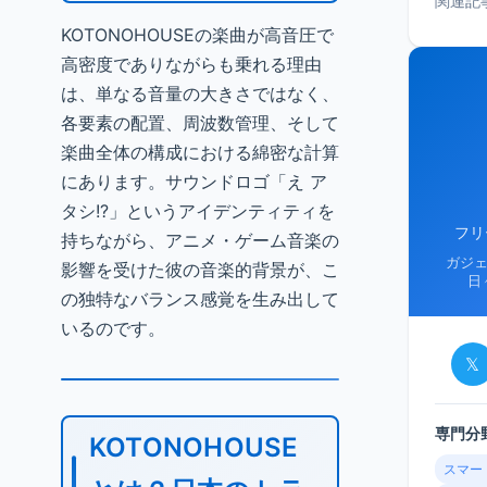
関連記
KOTONOHOUSEの楽曲が高音圧で
高密度でありながらも乗れる理由
は、単なる音量の大きさではなく、
各要素の配置、周波数管理、そして
楽曲全体の構成における綿密な計算
にあります。サウンドロゴ「え ア
タシ!?」というアイデンティティを
フリ
持ちながら、アニメ・ゲーム音楽の
ガジ
影響を受けた彼の音楽的背景が、こ
日
の独特なバランス感覚を生み出して
いるのです。
𝕏
専門分
KOTONOHOUSE
スマー