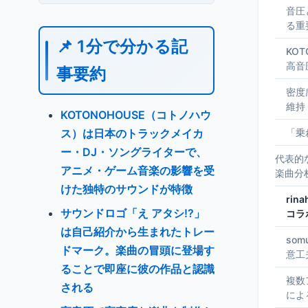
音圧
る重
📌 1分で分かる記
KO
高音
事要約
密度
維持
KOTONOHOUSE（コトノハウ
ス）は日本のトラックメイカ
「乗
ー・DJ・ソングライターで、
代表的
アニメ・ゲーム音楽の影響を受
楽曲分
けた独特のサウンドが特徴
rin
サウンドロゴ「え アタシ!?」
コラ
は自己紹介から生まれたトレー
so
ドマーク。楽曲の冒頭に登場す
意工
ることで即座に彼の作品と認識
複数
される
によ