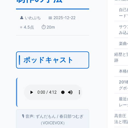
自己
ード
👤 いわぶち
📅 2025-12-22
サウ
⭐ 4.5点
⏱️ 20m
み込
楽曲
経歴と
ポッドキャスト
跡
本格
20
グポ
最近
レー
高音圧
🎙️ 音声: ずんだもん / 春日部つむぎ
法と理
（VOICEVOX）