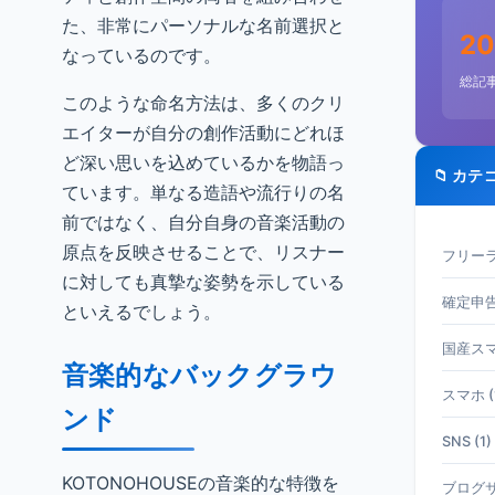
た、非常にパーソナルな名前選択と
20
なっているのです。
総記
このような命名方法は、多くのクリ
エイターが自分の創作活動にどれほ
ど深い思いを込めているかを物語っ
📁 カテ
ています。単なる造語や流行りの名
前ではなく、自分自身の音楽活動の
原点を反映させることで、リスナー
フリーラ
に対しても真摯な姿勢を示している
確定申告 
といえるでしょう。
国産スマホ
音楽的なバックグラウ
スマホ (
ンド
SNS (1)
KOTONOHOUSEの音楽的な特徴を
ブログサ