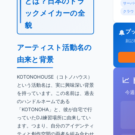
とは？日本のトラ
サーバ
ックメイカーの全
クラウ
貌
プ
🔔
新記
アーティスト活動名の
由来と背景
KOTONOHOUSE（コトノハウス）
📈
という活動名は、実に興味深い背景
今週
を持っています。この名前は、過去
のハンドルネームである
「KOTONOHA」と、彼が自宅で行
っていたDJ練習場所に由来してい
ます。つまり、自分のアイデンティ
ティと創作空間の両者を組み合わせ