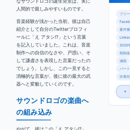
なサウンドロゴの誕生背景は、実に
人間的で親しみやすいものです。
フリー
音楽経験が浅かった当初、彼は自己
Faceb
紹介として自分のTwitterプロフィ
案件獲
ールに「え アタシ!?」という言葉
Linke
を記入していました。これは、音楽
2025
制作への自信のなさや、戸惑い、そ
税制改
して謙虚さを表現した言葉だったの
減税
でしょう。しかし、この一見すると
パート
消極的な言葉が、後に彼の最大の武
扶養控
器へと変貌していくのです。
▼
サウンドロゴの楽曲へ
の組み込み
やがて、彼はこの「え アタシ!?」