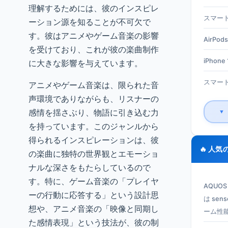
理解するためには、彼のインスピレ
スマート
ーション源を知ることが不可欠で
す。彼はアニメやゲーム音楽の影響
AirPods
を受けており、これが彼の楽曲制作
iPhone 1
に大きな影響を与えています。
スマート
アニメやゲーム音楽は、限られた音
声環境でありながらも、リスナーの
感情を揺さぶり、物語に引き込む力
▼
を持っています。このジャンルから
得られるインスピレーションは、彼
🔥 人気
の楽曲に独特の世界観とエモーショ
ナルな深さをもたらしているので
す。特に、ゲーム音楽の「プレイヤ
AQUO
ーの行動に応答する」という設計思
は se
想や、アニメ音楽の「映像と同期し
ーム性
た感情表現」という技法が、彼の制