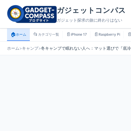
ガジェットコンパス
ガジェット探求の旅に終わりはない
🏠
📂
📄
📄

ホーム
カテゴリ一覧
iPhone 17
Raspberry Pi
ホーム
>
キャンプ
>
冬キャンプで眠れない人へ：マット選びで『底冷