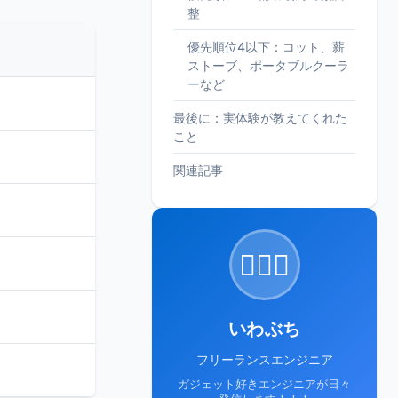
整
優先順位4以下：コット、薪
ストーブ、ポータブルクーラ
ーなど
最後に：実体験が教えてくれた
こと
関連記事
🙋🏻‍♂️
いわぶち
フリーランスエンジニア
ガジェット好きエンジニアが日々