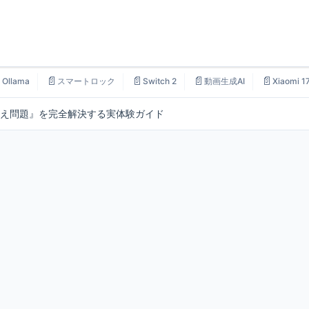

📄
📄
📄
📄
Ollama
スマートロック
Switch 2
動画生成AI
Xiaomi 1
え問題』を完全解決する実体験ガイド