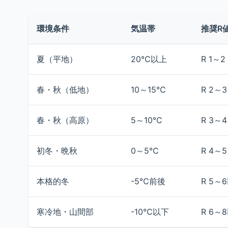
環境条件
気温帯
推奨R
夏（平地）
20℃以上
R 1～2
春・秋（低地）
10～15℃
R 2～3
春・秋（高原）
5～10℃
R 3～4
初冬・晩秋
0～5℃
R 4～5
本格的冬
-5℃前後
R 5～
寒冷地・山間部
-10℃以下
R 6～