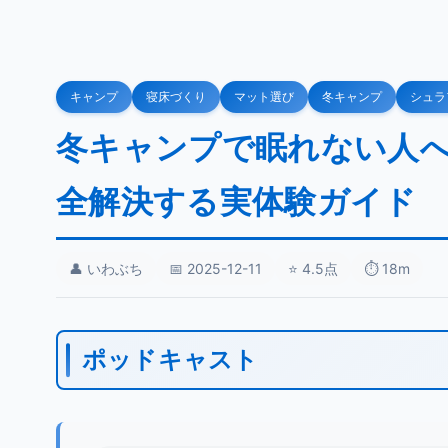
キャンプ
寝床づくり
マット選び
冬キャンプ
シュラ
冬キャンプで眠れない人
全解決する実体験ガイド
👤 いわぶち
📅 2025-12-11
⭐ 4.5点
⏱️ 18m
ポッドキャスト