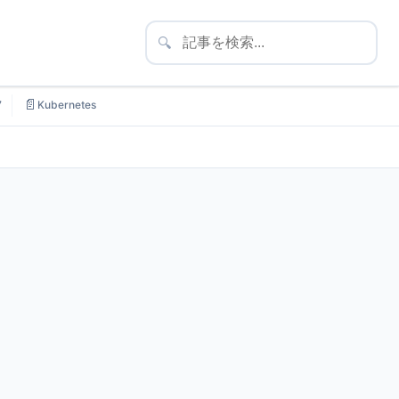
🔍
📄
7
Kubernetes