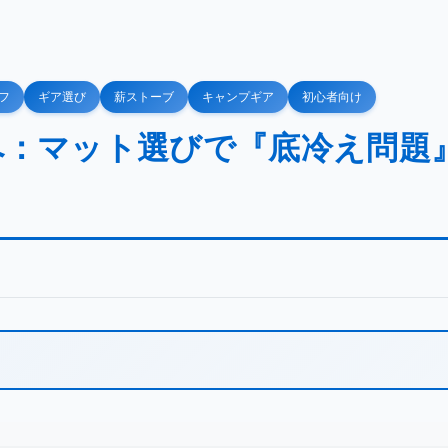
フ
ギア選び
薪ストーブ
キャンプギア
初心者向け
へ：マット選びで『底冷え問題