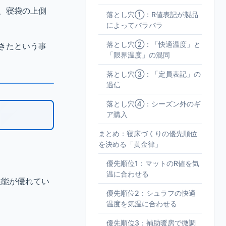
、寝袋の上側
落とし穴①：R値表記が製品
によってバラバラ
落とし穴②：「快適温度」と
きたという事
「限界温度」の混同
落とし穴③：「定員表記」の
過信
落とし穴④：シーズン外のギ
ア購入
まとめ：寝床づくりの優先順位
を決める「黄金律」
優先順位1：マットのR値を気
温に合わせる
性能が優れてい
優先順位2：シュラフの快適
温度を気温に合わせる
優先順位3：補助暖房で微調