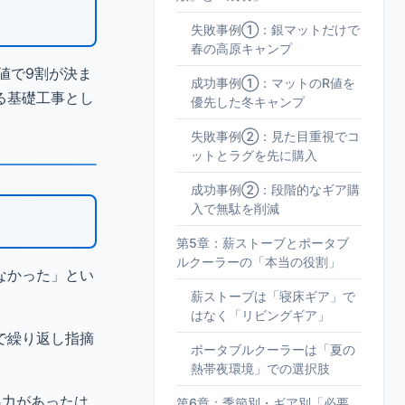
失敗事例①：銀マットだけで
春の高原キャンプ
値で9割が決ま
成功事例①：マットのR値を
る基礎工事とし
優先した冬キャンプ
失敗事例②：見た目重視でコ
ットとラグを先に購入
成功事例②：段階的なギア購
入で無駄を削減
第5章：薪ストーブとポータブ
ルクーラーの「本当の役割」
なかった」とい
薪ストーブは「寝床ギア」で
はなく「リビングギア」
で繰り返し指摘
ポータブルクーラーは「夏の
熱帯夜環境」での選択肢
温力があったは
第6章：季節別・ギア別「必要