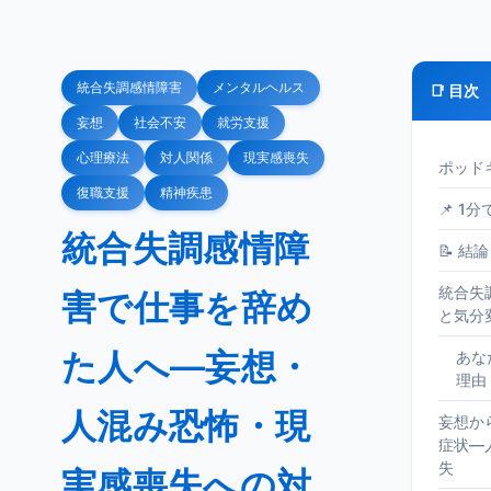
統合失調感情障害
メンタルヘルス
📑 目次
妄想
社会不安
就労支援
心理療法
対人関係
現実感喪失
ポッド
復職支援
精神疾患
📌 1
統合失調感情障
📝 結論
統合失
害で仕事を辞め
と気分
た人へ—妄想・
あな
理由
人混み恐怖・現
妄想か
症状—
失
実感喪失への対