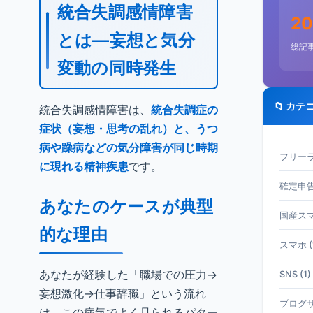
統合失調感情障害
20
とは—妄想と気分
総記
変動の同時発生
📁 カテ
統合失調感情障害は、
統合失調症の
症状（妄想・思考の乱れ）と、うつ
病や躁病などの気分障害が同じ時期
フリーラ
に現れる精神疾患
です。
確定申告 
あなたのケースが典型
国産スマホ
的な理由
スマホ (
あなたが経験した「職場での圧力→
SNS (1)
妄想激化→仕事辞職」という流れ
ブログサ
は、この病気でよく見られるパター