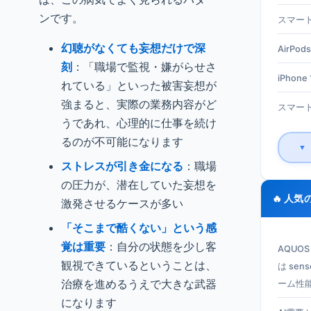
ンです。
スマート
幻聴がなくても妄想だけで深
AirPods
刻
：「職場で監視・嫌がらせさ
iPhone 1
れている」といった被害妄想が
強まると、実際の業務内容がど
スマート
うであれ、心理的に仕事を続け
るのが不可能になります
▼
ストレスが引き金になる
：職場
の圧力が、潜在していた妄想を
🔥 人気
激発させるケースが多い
「そこまで酷くない」という感
覚は重要
：自分の状態を少し客
AQUO
観視できているということは、
は se
治療を進めるうえで大きな武器
ーム性
になります