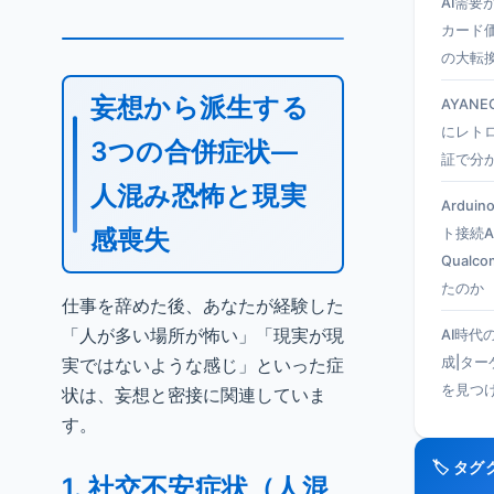
AI需要
カード
の大転
妄想から派生する
AYANEO
にレト
3つの合併症状—
証で分
人混み恐怖と現実
Ardui
感喪失
ト接続A
Qual
たのか
仕事を辞めた後、あなたが経験した
「人が多い場所が怖い」「現実が現
AI時代
実ではないような感じ」といった症
成|タ
を見つ
状は、妄想と密接に関連していま
す。
🏷️ タ
1. 社交不安症状（人混