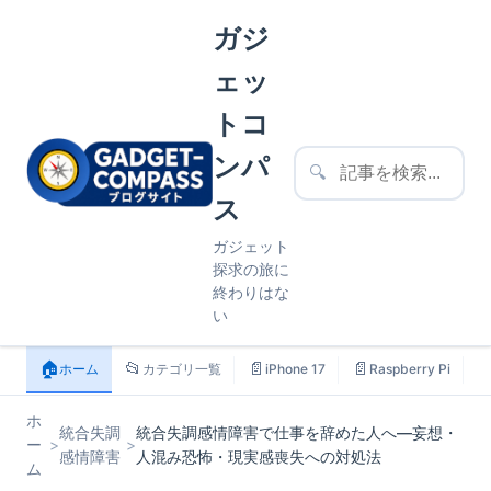
ガジ
ェッ
トコ
ンパ
🔍
ス
ガジェット
探求の旅に
終わりはな
い
🏠
📂
📄
📄

ホーム
カテゴリ一覧
iPhone 17
Raspberry Pi
ホ
統合失調
統合失調感情障害で仕事を辞めた人へ—妄想・
ー
>
>
感情障害
人混み恐怖・現実感喪失への対処法
ム