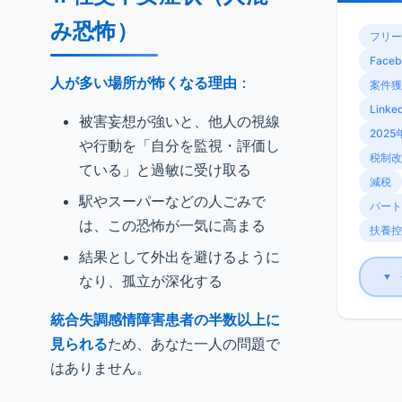
み恐怖）
フリー
Faceb
人が多い場所が怖くなる理由
：
案件獲
Linke
被害妄想が強いと、他人の視線
2025
や行動を「自分を監視・評価し
税制改
ている」と過敏に受け取る
減税
駅やスーパーなどの人ごみで
パート
は、この恐怖が一気に高まる
扶養控
結果として外出を避けるように
▼
なり、孤立が深化する
統合失調感情障害患者の半数以上に
見られる
ため、あなた一人の問題で
はありません。