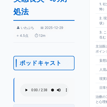
1.
処法
怖）
2.
状）
👤 いわぶち
📅 2025-12-29
3.
⭐ 4.5点
⏱️ 12m
生む
主治医
ポイン
妄想
ポッドキャスト
人混
現実
日常
治療の
と心理