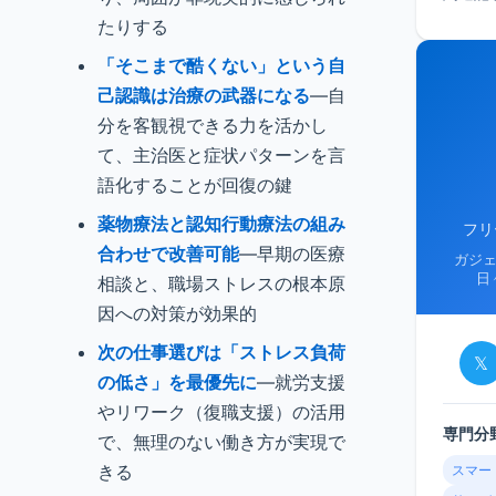
たりする
「そこまで酷くない」という自
己認識は治療の武器になる
—自
分を客観視できる力を活かし
て、主治医と症状パターンを言
語化することが回復の鍵
薬物療法と認知行動療法の組み
フリ
合わせで改善可能
—早期の医療
ガジ
日
相談と、職場ストレスの根本原
因への対策が効果的
次の仕事選びは「ストレス負荷
𝕏
の低さ」を最優先に
—就労支援
やリワーク（復職支援）の活用
専門分
で、無理のない働き方が実現で
きる
スマー