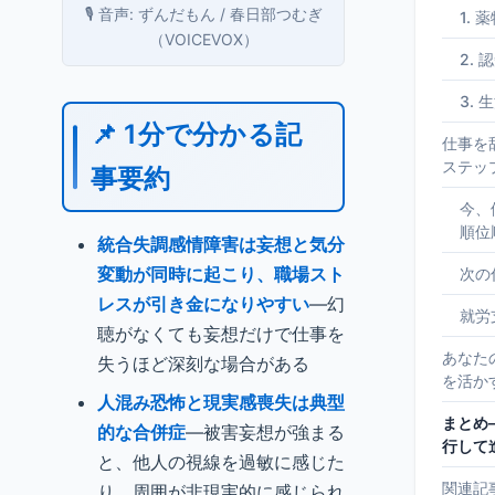
🎙️ 音声: ずんだもん / 春日部つむぎ
1. 
（VOICEVOX）
2.
3.
📌 1分で分かる記
仕事を
ステッ
事要約
今、
順位
統合失調感情障害は妄想と気分
変動が同時に起こり、職場スト
次の
レスが引き金になりやすい
—幻
就労
聴がなくても妄想だけで仕事を
あなた
失うほど深刻な場合がある
を活か
人混み恐怖と現実感喪失は典型
まとめ
的な合併症
—被害妄想が強まる
行して
と、他人の視線を過敏に感じた
関連記
り、周囲が非現実的に感じられ