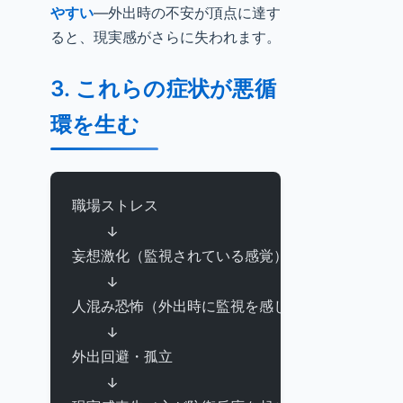
やすい
—外出時の不安が頂点に達す
ると、現実感がさらに失われます。
3. これらの症状が悪循
環を生む
職場ストレス
    ↓
妄想激化（監視されている感覚）
    ↓
人混み恐怖（外出時に監視を感じる）
    ↓
外出回避・孤立
    ↓