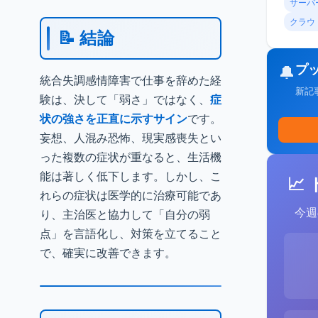
サーバ
クラウ
📝 結論
プ
🔔
統合失調感情障害で仕事を辞めた経
新記
験は、決して「弱さ」ではなく、
症
状の強さを正直に示すサイン
です。
妄想、人混み恐怖、現実感喪失とい
った複数の症状が重なると、生活機
能は著しく低下します。しかし、こ
📈
れらの症状は医学的に治療可能であ
今週
り、主治医と協力して「自分の弱
点」を言語化し、対策を立てること
で、確実に改善できます。