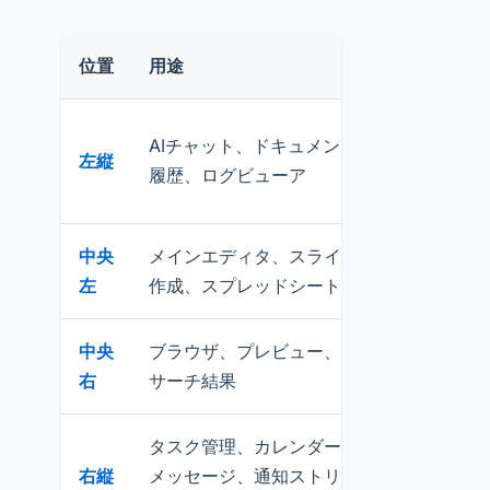
位置
用途
具体例
ChatGPT、
AIチャット、ドキュメント
左縦
Issues
履歴、ログビューア
ンログ
中央
メインエディタ、スライド
VSCode、
左
作成、スプレッドシート
Slides、Ex
中央
ブラウザ、プレビュー、リ
Chrome
右
サーチ結果
ビュー、参
タスク管理、カレンダー、
Notion、G
右縦
メッセージ、通知ストリー