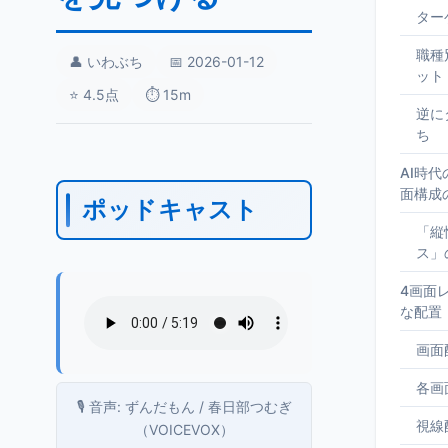
ター
職種
👤 いわぶち
📅 2026-01-12
ット
⭐ 4.5点
⏱️ 15m
逆に
ち
AI時
面構成
ポッドキャスト
「縦
ス」
4画面
な配置
画面
各画
🎙️ 音声: ずんだもん / 春日部つむぎ
視線
（VOICEVOX）