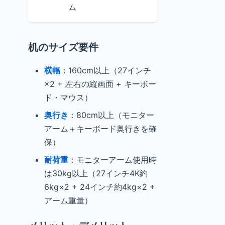
Calendar、
ム
机のサイズ要件
横幅
：160cm以上（27インチ
×2 + 左右の縦画面 + キーボー
ド・マウス）
奥行き
：80cm以上（モニター
アーム＋キーボード奥行きを確
保）
耐荷重
：モニターアーム使用時
は30kg以上（27インチ4K約
6kg×2 + 24インチ約4kg×2 +
アーム重量）