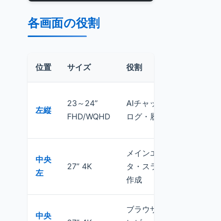
各画面の役割
位置
サイズ
役割
具体例
Chat
23～24”
AIチャット・
左縦
ド出力
FHD/WQHD
ログ・履歴
履歴
メインエディ
中央
VSCod
27” 4K
タ・スライド
左
Slide
作成
ブラウザ・プ
中央
Chro