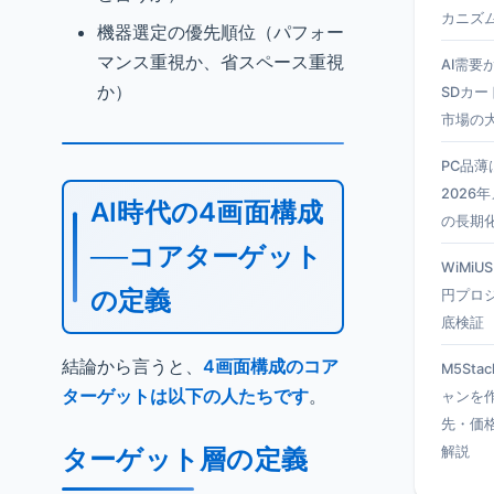
カニズ
機器選定の優先順位（パフォー
マンス重視か、省スペース重視
AI需要
か）
SDカー
市場の
PC品
2026
AI時代の4画面構成
の長期
──コアターゲット
WiMiU
の定義
円プロ
底検証
結論から言うと、
4画面構成のコア
M5Sta
ターゲットは以下の人たちです
。
ャンを
先・価
ターゲット層の定義
解説