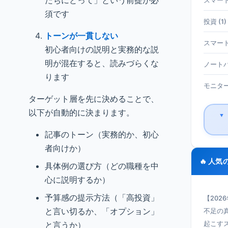
たちにとって」という前提が必
スマート
須です
投資 (1)
トーンが一貫しない
スマート
初心者向けの説明と実務的な説
明が混在すると、読みづらくな
ノートパ
ります
モニター 
ターゲット層を先に決めることで、
以下が自動的に決まります。
▼
記事のトーン（実務的か、初心
者向けか）
🔥 人気
具体例の選び方（どの職種を中
心に説明するか）
予算感の提示方法（「高投資」
【202
と言い切るか、「オプション」
不足の真
と言うか）
起こす