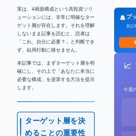
実は、4画面構成という高投資ソリ
プ
🔔
ューションには、非常に明確なター
ゲット層が存在します。それを理解
新記
しないまま記事を読むと、読者は
「これ、自分に必要？」と判断でき
ず、結局行動に移せません。
本記事では、まずターゲット層を明
📈
確にし、その上で「あなたに本当に
必要な構成」を逆算する方法を提示
します。
今週
ターゲット層を決
めることの重要性