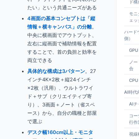
ド構
たい」という共通ニーズがある
モニ
4画面の基本コンセプトは「縦
ェッ
情報＋横キャンバス」の分離
。
ハード
中央に横画面でアウトプット、
側）
左右に縦画面で補助情報を配置
GP
することで、首の負担と効率を
両立できる
ノー
合
具体的な構成は3パターン
。27
インチ4K×2枚＋縦24インチ
CP
×2枚（汎用）、ウルトラワイ
AI時
ド＋サブ（クリエイティブ寄
AI
り）、3画面＋ノート（省スペ
ース）から、自分の職種と部屋
コー
で選ぶ
行作
デスク幅160cm以上・モニタ
視線