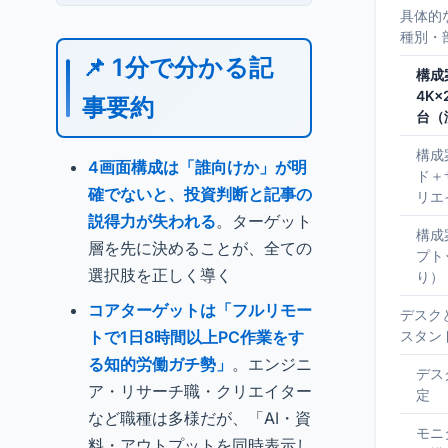
具体的
種別・
📌 1分で分かる記
構成
4K
事要約
台（
構成
4画面構成は「誰向けか」が明
ド＋
確でないと、投資判断と記事の
リエ
説得力が失われる
。ターゲット
構成
層を先に決めることが、全ての
プト
選択肢を正しく導く
り）
コアターゲットは「フルリモー
デスク
トで1日8時間以上PC作業をす
スタン
る知的労働ガチ勢」
。エンジニ
デス
ア・リサーチ職・クリエイター
定
など職種は多様だが、「AI・資
モニ
料・アウトプットを同時表示し