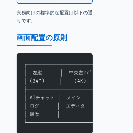
実務向けの標準的な配置は以下の通
りです。
画面配置の原則
┌───────────────────────────────────
│  左縦      │  中央左27"  │  中央右27" 
│ (24")     │    (4K)     │    (4K) 
├───────────────────────────────────
│ AIチャット │  メイン     │  ブラウザ  
│ ログ      │  エディタ   │  プレビュー │
│ 履歴      │            │  リサーチ  
└───────────────────────────────────