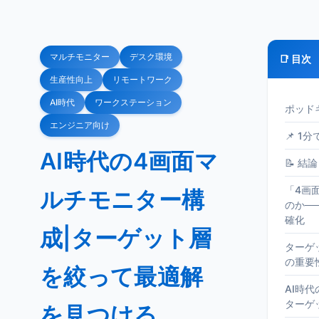
マルチモニター
デスク環境
📑 目次
生産性向上
リモートワーク
AI時代
ワークステーション
ポッド
エンジニア向け
📌 1
AI時代の4画面マ
📝 結論
「4画
ルチモニター構
のか─
確化
成|ターゲット層
ターゲ
の重要
を絞って最適解
AI時
ターゲ
を見つける