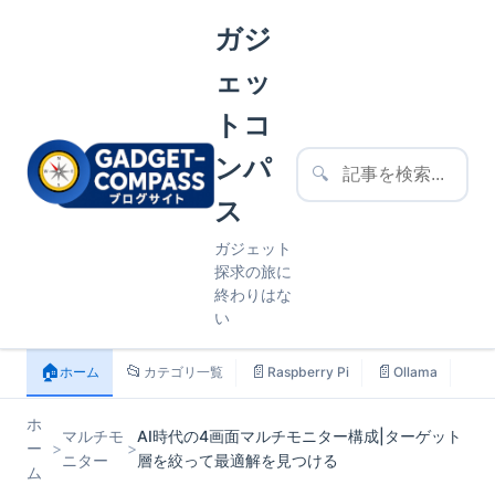
ガジ
ェッ
トコ
ンパ
🔍
ス
ガジェット
探求の旅に
終わりはな
い
🏠
📂
📄
📄
📄
ホーム
カテゴリ一覧
Raspberry Pi
Ollama
ス
ホ
マルチモ
AI時代の4画面マルチモニター構成|ターゲット
ー
>
>
ニター
層を絞って最適解を見つける
ム