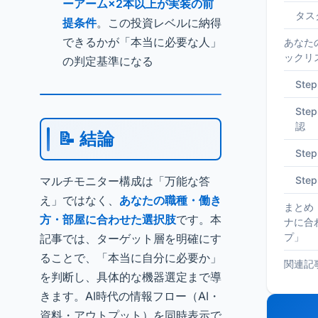
ーアーム×2本以上が実装の前
タス
提条件
。この投資レベルに納得
できるかが「本当に必要な人」
あなた
ックリ
の判定基準になる
Ste
St
認
📝 結論
Ste
マルチモニター構成は「万能な答
St
え」ではなく、
あなたの職種・働き
まとめ
方・部屋に合わせた選択肢
です。本
ナに合
プ」
記事では、ターゲット層を明確にす
ることで、「本当に自分に必要か」
関連記
を判断し、具体的な機器選定まで導
きます。AI時代の情報フロー（AI・
資料・アウトプット）を同時表示で