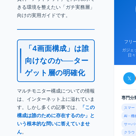
きる環境を整えたい「ガチ実務層」
向けの実用ガイドです。
フリ
「4画面構成」は誰
ガジェ
日々
向けなのか──ター
ゲット層の明確化
𝕏
マルチモニター構成についての情報
専門分
は、インターネット上に溢れていま
す。しかし多くの記事では、
「この
スマー
構成は誰のために存在するのか」と
AI・
いう根本的な問いに答えていませ
サーバ
ん
。
クラウ