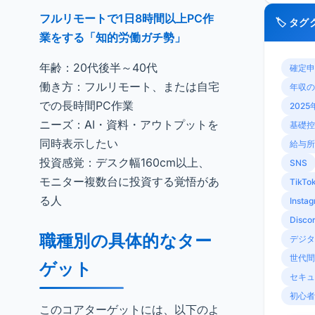
フルリモートで1日8時間以上PC作
🏷️ タ
業をする「知的労働ガチ勢」
年齢：20代後半～40代
確定申
働き方：フルリモート、または自宅
年収の
での長時間PC作業
2025
ニーズ：AI・資料・アウトプットを
基礎控
同時表示したい
給与所
投資感覚：デスク幅160cm以上、
SNS
モニター複数台に投資する覚悟があ
TikTo
る人
Insta
Disco
職種別の具体的なター
デジタ
世代間
ゲット
セキュ
初心者
このコアターゲットには、以下のよ