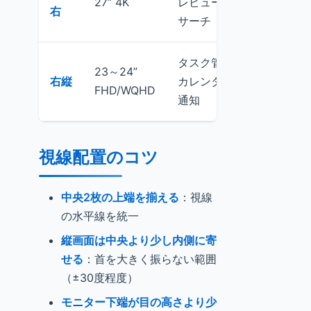
27” 4K
レビュー・リ
右
参考資
サーチ
タスク管理・
23～24”
Notio
右縦
カレンダー・
FHD/WQHD
Todois
通知
視線配置のコツ
中央2枚の上端を揃える
：視線
の水平線を統一
縦画面は中央より少し内側に寄
せる
：首を大きく振らない範囲
（±30度程度）
モニター下端が目の高さより少