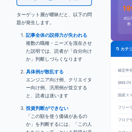
19
ターゲット層が曖昧だと、以下の問
総記
題が発生します。
数
記事全体の説得力が失われる
複数の職種・ニーズを混在させ
📁 カテ
た説明では、読者が「自分向け
か」判断しづらくなります
確定申告 
具体例が散乱する
エンジニア向け例、クリエイタ
SNS (1)
ー向け例、汎用例が並立する
と、読者は迷います
国産スマホ
投資判断ができない
フリーラ
「この額を使う価値があるの
ブログサ
か」を判断するには、「この人