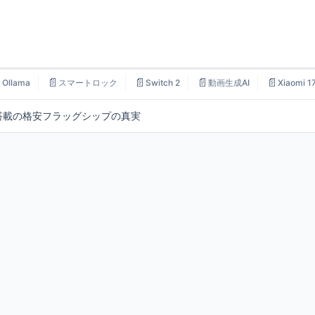

📄
📄
📄
📄
Ollama
スマートロック
Switch 2
動画生成AI
Xiaomi 1
aTek搭載の格安フラッグシップの真実