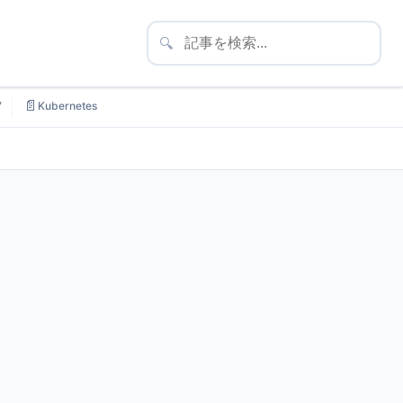
🔍
📄
7
Kubernetes