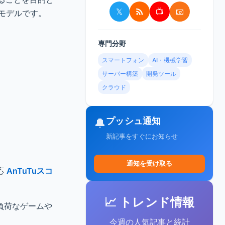
𝕏
📺
📧
るモデルです。
専門分野
スマートフォン
AI・機械学習
サーバー構築
開発ツール
クラウド
プッシュ通知
🔔
新記事をすぐにお知らせ
通知を受け取る
対応
AnTuTuスコ
📈 トレンド情報
負荷なゲームや
今週の人気記事と統計