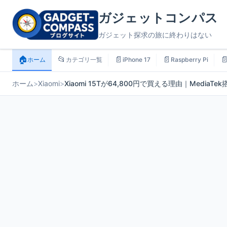
ガジェットコンパス
ガジェット探求の旅に終わりはない
🏠
📂
📄
📄

ホーム
カテゴリ一覧
iPhone 17
Raspberry Pi
ホーム
>
Xiaomi
>
Xiaomi 15Tが64,800円で買える理由｜Medi