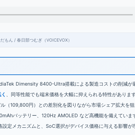
 ずんだもん / 春日部つむぎ（VOICEVOX）
iaTek Dimensity 8400-Ultra搭載による製造コストの削
低く
、同等性能でも端末価格を大幅に抑えられる特性がありま
デル（109,800円）との差別化を図りながら市場シェア拡大を
00mAhバッテリー、120Hz AMOLED など高機能を備えていま
格設定メカニズムと、SoC選択がデバイス価格に与える影響が