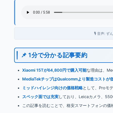
🎙️ 音声:
📌 1分で分かる記事要約
Xiaomi 15Tが64,800円で購入可能
な理由は、Med
MediaTekチップはQualcommより製造コストが
ミッドハイレンジ向けの価格戦略
として、Proモ
スペック面では充実
しており、Leicaカメラ、55
この記事を読むことで、格安スマートフォンの価