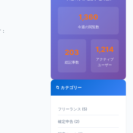
1,360
今週の閲覧数
す：
1,214
203
アクティブ
総記事数
ユーザー
📁 カテゴリー
フリーランス (5)
確定申告 (2)