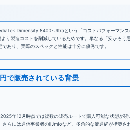
iaTek Dimensity 8400-Ultraという「コストパフォーマ
n搭載機より製造コストを削減しているためです。単なる「安かろう
定であり、実際のスペックと性能は十分に優秀です。
,800円で販売されている背景
売され、2025年12月時点では複数の販売ルートで購入可能な状態が
販店、さらには通信事業者のIIJmioなど、多角的な流通網が構築