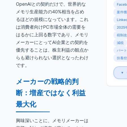
OpenAIとの契約だけで、世界的な
Faceb
メモリ生産能力の40%相当を占め
案件獲
るほどの規模になっています。これ
Linke
は消費者向けPC市場全体の需要を
2025
はるかに上回る数字であり、メモリ
税制改
メーカーにとってAI企業との契約を
減税
優先することは、株主利益の観点か
パート
らも避けられない選択となったわけ
扶養控
です。
▼
メーカーの戦略的判
断：増産ではなく利益
最大化
興味深いことに、メモリメーカーは