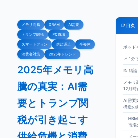
メモリ高騰
DRAM
AI需要
📑 目次
トランプ関税
PC市場
スマートフォン
供給逼迫
半導体
ポッド
消費者対策
2025年トレンド
📌 1
2025年メモリ高
📝 結論
メモリ
騰の真実：AI需
12月
要とトランプ関
AI需
構造の
税が引き起こす
HB
市場
供給危機と消費
メー