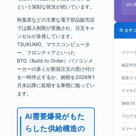
総記
という深刻な状況が続いています。
秋葉原などの主要な電子部品販売店
では購入制限が実施され、注文キャ
📁 カテ
ンセルが多発しています。
TSUKUMO、マウスコンピュータ
ー、フロンティアといった
フリーラ
BTO（Build to Order）パソコンメ
確定申告 
ーカーの多くが新規注文の受け付け
を一時停止するか、納期を2026年1
国産スマホ
月末以降に延期する事態に陥ってい
スマホ (
ます。
SNS (1)
AI需要爆発がもた
ブログサ
らした供給構造の
スマート