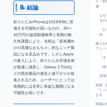
ク：初
📝 結論
価
なぜ
るの
折りたたみiPhoneは2026年秋に登
場する可能性が高いものの、36〜
「お
40万円の超高額価格帯と初期の耐
由
久性課題により、当初は「富裕層向
購入を
けの高価なおもちゃ」的なニッチ製
アドバ
品になる見込みです。しかしApple
「す
の参入により、折りたたみ市場全体
が急速に成長し、Galaxy Z Foldな
「様
どの競合製品の進化と値下がりが促
現実
進されるため、ユーザーにとっては
結論：折
長期的には非常に有益な展開になる
「ニッ
可能性が高いです。
なる
関連記