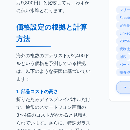
万9,800円）と比較しても、わずか
に低い水準となります。
フリー
Faceb
価格設定の根拠と計算
案件獲
Linke
方法
2025
税制改
海外の複数のアナリストが2,400ド
減税
ルという価格を予測している根拠
パート
は、以下のような要因に基づいてい
扶養控
ます：
▼
1. 部品コストの高さ
折りたたみディスプレイパネルだけ
で、通常のスマートフォン画面の
3〜4倍のコストがかかると見積も
られています。さらに、特殊ガラス