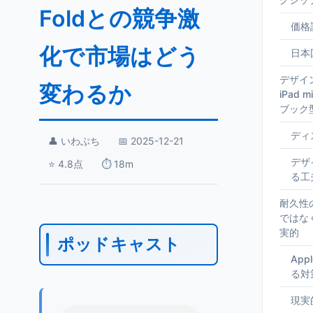
Foldとの競争激
価格
化で市場はどう
日本
デザイン
変わるか
iPad
ブック
ディ
👤 いわぶち
📅 2025-12-21
デザ
⭐ 4.8点
⏱️ 18m
る工
耐久性
ではな
実的
ポッドキャスト
Ap
る対
現実