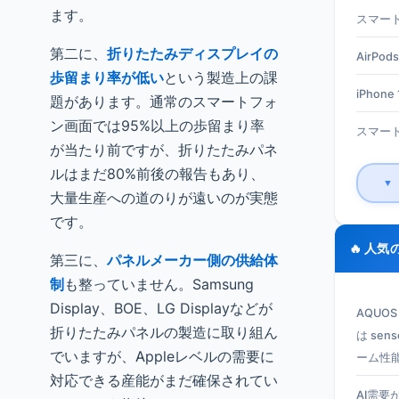
ます。
スマート
第二に、
折りたたみディスプレイの
AirPods
歩留まり率が低い
という製造上の課
iPhone 1
題があります。通常のスマートフォ
ン画面では95%以上の歩留まり率
スマート
が当たり前ですが、折りたたみパネ
ルはまだ80%前後の報告もあり、
▼
大量生産への道のりが遠いのが実態
です。
🔥 人気
第三に、
パネルメーカー側の供給体
制
も整っていません。Samsung
Display、BOE、LG Displayなどが
AQUO
折りたたみパネルの製造に取り組ん
は se
でいますが、Appleレベルの需要に
ーム性
対応できる産能がまだ確保されてい
AI需要