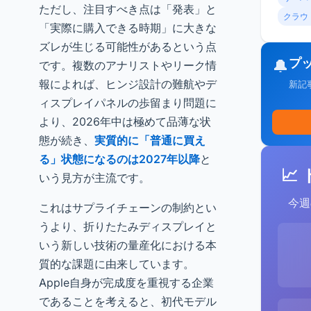
ただし、注目すべき点は「発表」と
クラウ
「実際に購入できる時期」に大きな
ズレが生じる可能性があるという点
プ
🔔
です。複数のアナリストやリーク情
報によれば、ヒンジ設計の難航やデ
新記
ィスプレイパネルの歩留まり問題に
より、2026年中は極めて品薄な状
態が続き、
実質的に「普通に買え
る」状態になるのは2027年以降
と
📈
いう見方が主流です。
今週
これはサプライチェーンの制約とい
うより、折りたたみディスプレイと
いう新しい技術の量産化における本
質的な課題に由来しています。
Apple自身が完成度を重視する企業
であることを考えると、初代モデル