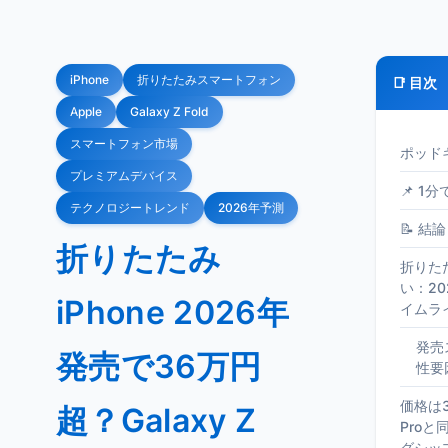
iPhone
折りたたみスマートフォン
📑 目次
Apple
Galaxy Z Fold
スマートフォン市場
ポッド
プレミアムデバイス
📌 1
テクノロジートレンド
2026年予測
📝 結論
折りたたみ
折りたた
い：2
iPhone 2026年
イムラ
発売
発売で36万円
性要
価格は3
超？Galaxy Z
Pro
グシッ