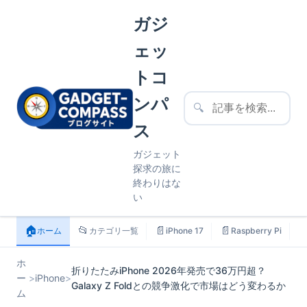
ガジ
ェッ
トコ
ンパ
🔍
ス
ガジェット
探求の旅に
終わりはな
い
🏠
📂
📄
📄

ホーム
カテゴリ一覧
iPhone 17
Raspberry Pi
ホ
折りたたみiPhone 2026年発売で36万円超？
ー
>
iPhone
>
Galaxy Z Foldとの競争激化で市場はどう変わるか
ム