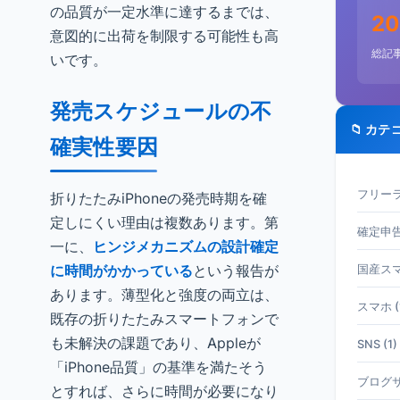
の品質が一定水準に達するまでは、
20
意図的に出荷を制限する可能性も高
総記
いです。
発売スケジュールの不
📁 カテ
確実性要因
フリーラ
折りたたみiPhoneの発売時期を確
定しにくい理由は複数あります。第
確定申告 
一に、
ヒンジメカニズムの設計確定
に時間がかかっている
という報告が
国産スマホ
あります。薄型化と強度の両立は、
スマホ (
既存の折りたたみスマートフォンで
も未解決の課題であり、Appleが
SNS (1)
「iPhone品質」の基準を満たそう
ブログサ
とすれば、さらに時間が必要になり