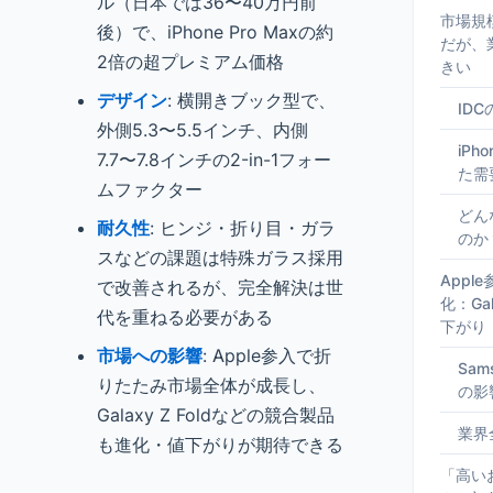
ル（日本では36〜40万円前
市場規
後）で、iPhone Pro Maxの約
だが、
2倍の超プレミアム価格
きい
デザイン
: 横開きブック型で、
ID
外側5.3〜5.5インチ、内側
iP
7.7〜7.8インチの2-in-1フォー
た需
ムファクター
どん
耐久性
: ヒンジ・折り目・ガラ
のか
スなどの課題は特殊ガラス採用
Appl
で改善されるが、完全解決は世
化：Gal
代を重ねる必要がある
下がり
市場への影響
: Apple参入で折
Sams
りたたみ市場全体が成長し、
の影
Galaxy Z Foldなどの競合製品
業界
も進化・値下がりが期待できる
「高い