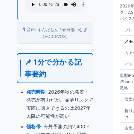
202
ク：A
バイスA
🎙️ 音声: ずんだもん / 春日部つむぎ
プロ
（VOICEVOX）
メモ
カメ
📌 1分で分かる記
バッ
事要約
薄型iP
iPho
戦略
発売時期
: 2026年秋の発表・
薄型
発売が有力だが、品薄リスクで
実際に購入できるのは2027年
折り
以降の可能性が高い
け
価格帯
: 海外予測の約2,400ド
市場