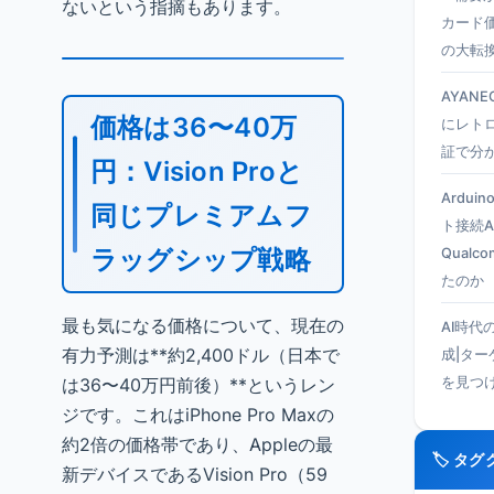
ないという指摘もあります。
カード
の大転
AYANEO
価格は36〜40万
にレト
証で分
円：Vision Proと
Ardui
同じプレミアムフ
ト接続A
ラッグシップ戦略
Qual
たのか
最も気になる価格について、現在の
AI時代
有力予測は**約2,400ドル（日本で
成|タ
は36〜40万円前後）**というレン
を見つ
ジです。これはiPhone Pro Maxの
約2倍の価格帯であり、Appleの最
🏷️ タ
新デバイスであるVision Pro（59