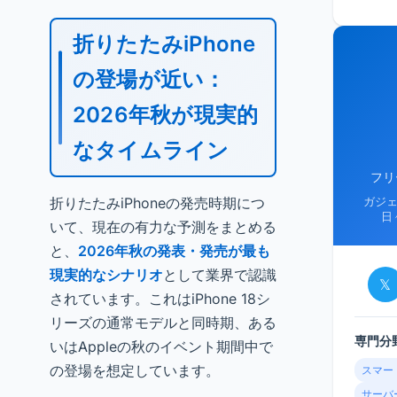
折りたたみiPhone
の登場が近い：
2026年秋が現実的
なタイムライン
フリ
折りたたみiPhoneの発売時期につ
ガジ
日
いて、現在の有力な予測をまとめる
と、
2026年秋の発表・発売が最も
現実的なシナリオ
として業界で認識
𝕏
されています。これはiPhone 18シ
リーズの通常モデルと同時期、ある
専門分
いはAppleの秋のイベント期間中で
の登場を想定しています。
スマー
サーバ