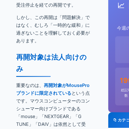
📈
受注停止を経ての再開です。
しかし、この再開は「問題解決」で
はなく、むしろ「一時的な緩和」に
今週
過ぎないことを理解しておく必要が
あります。
再開対象は法人向けの
み
19
重要なのは、
再開対象がMousePro
総記
ブランドに限定されている
という点
数
です。マウスコンピューターのコン
シューマー向けブランドである
「mouse」「NEXTGEAR」「G
📁 カテ
TUNE」「DAIV」は依然として受