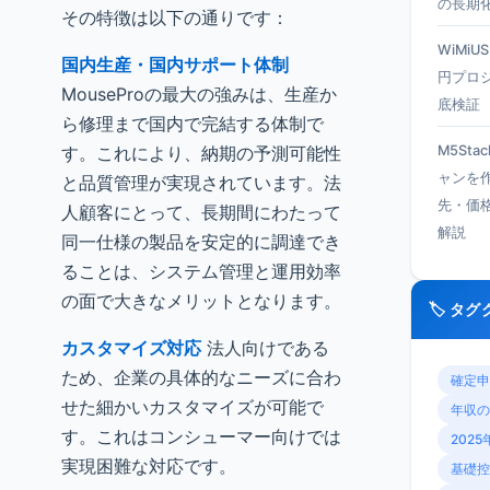
の長期
その特徴は以下の通りです：
WiMiU
国内生産・国内サポート体制
円プロ
MouseProの最大の強みは、生産か
底検証
ら修理まで国内で完結する体制で
す。これにより、納期の予測可能性
M5Sta
ャンを
と品質管理が実現されています。法
先・価
人顧客にとって、長期間にわたって
解説
同一仕様の製品を安定的に調達でき
ることは、システム管理と運用効率
の面で大きなメリットとなります。
🏷️ タ
カスタマイズ対応
法人向けである
ため、企業の具体的なニーズに合わ
確定申
せた細かいカスタマイズが可能で
年収の
す。これはコンシューマー向けでは
2025
実現困難な対応です。
基礎控