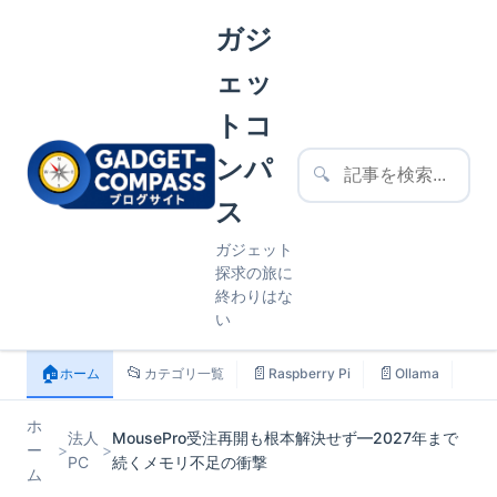
ガジ
ェッ
トコ
ンパ
🔍
ス
ガジェット
探求の旅に
終わりはな
い
🏠
📂
📄
📄
📄
ホーム
カテゴリ一覧
Raspberry Pi
Ollama
ス
ホ
法人
MousePro受注再開も根本解決せず—2027年まで
ー
>
>
PC
続くメモリ不足の衝撃
ム