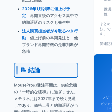
以上に高騰
2026年1月以降に値上げ予
推測
性
定
：再開直後のアクセス集中で
納期遅延のリスクも発生中
まとめ
決」で
法人購買担当者が今取るべき行
和」
動
：値上げ前の早期発注と、他
関連記
ブランド再開待機の是非判断が
急務
📝 結論
MouseProの受注再開は、供給危機
の「一時的な緩和」に過ぎません。
フリ
メモリ不足は2027年まで続く見通
ガジェ
しであり、価格上昇と納期遅延が当
日々