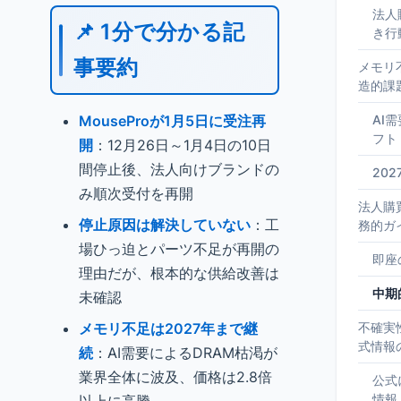
法人
📌 1分で分かる記
き行
事要約
メモリ
造的課
MouseProが1月5日に受注再
AI
フト
開
：12月26日～1月4日の10日
間停止後、法人向けブランドの
20
み順次受付を再開
法人購
停止原因は解決していない
：工
務的ガ
場ひっ迫とパーツ不足が再開の
即座
理由だが、根本的な供給改善は
中期
未確認
メモリ不足は2027年まで継
不確実
式情報
続
：AI需要によるDRAM枯渇が
業界全体に波及、価格は2.8倍
公式
情報