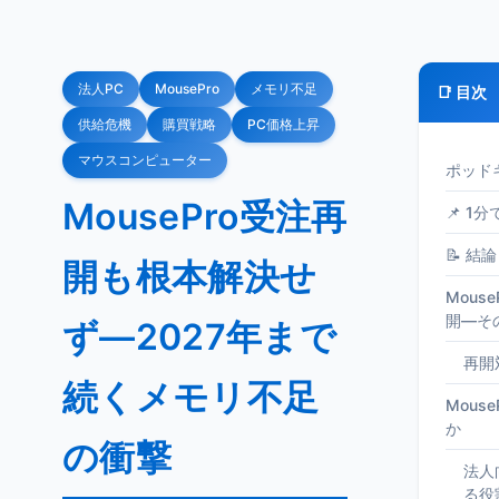
法人PC
MousePro
メモリ不足
📑 目次
供給危機
購買戦略
PC価格上昇
マウスコンピューター
ポッド
MousePro受注再
📌 1
📝 結論
開も根本解決せ
Mous
開—そ
ず—2027年まで
再開
続くメモリ不足
Mous
か
の衝撃
法人
る役