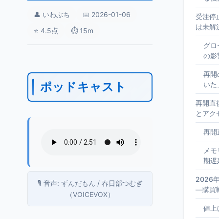
👤 いわぶち
📅 2026-01-06
受注停
は未解
⭐ 4.5点
⏱️ 15m
グロ
の影
再開
ポッドキャスト
いた
再開直
とアク
再開
メモ
期遅
202
🎙️ 音声: ずんだもん / 春日部つむぎ
—購買
（VOICEVOX）
値上