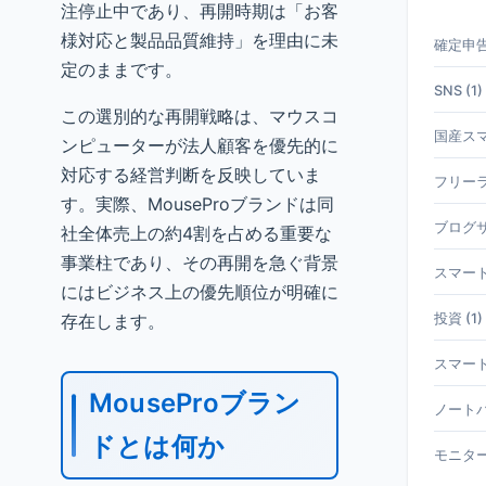
注停止中であり、再開時期は「お客
様対応と製品品質維持」を理由に未
確定申告 
定のままです。
SNS (1)
この選別的な再開戦略は、マウスコ
国産スマホ
ンピューターが法人顧客を優先的に
対応する経営判断を反映していま
フリーラ
す。実際、MouseProブランドは同
ブログサ
社全体売上の約4割を占める重要な
事業柱であり、その再開を急ぐ背景
スマート
にはビジネス上の優先順位が明確に
存在します。
投資 (1)
スマート
MouseProブラン
ノートパ
ドとは何か
モニター 