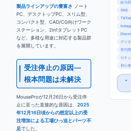
給与所
製品ラインアップの豊富さ
ノート
SNS
PC、デスクトップPC、スリム型、
TikTo
コンパクト型、CAD/CG向けワーク
Insta
ステーション、2in1タブレットPC
Disco
など、多様な用途に対応する製品群
デジタ
を展開しています。
世代間
セキュ
初心者
受注停止の原因—
根本問題は未解決
▼
MouseProが12月26日から受注停
止に至った直接的な原因は、
2025
年12月16日頃からの想定以上の受
注増加による工場ひっ迫とパーツ不
足
でした。