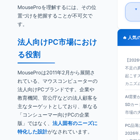
MouseProを理解するには、その位
▼
置づけを把握することが不可欠で
す。
🔥 人気
法人向けPC市場におけ
る役割
【202
不足の真
MouseProは2011年2月から展開さ
起こす
れている、マウスコンピューターの
カニズ
法人向けPCブランドです。企業や
AI需要
教育機関、官公庁などの法人顧客を
SDカー
主なターゲットとしており、単なる
市場の
「コンシューマー向けPCの企業
版」ではなく、
法人固有のニーズに
PC品
特化した設計
がなされています。
2026