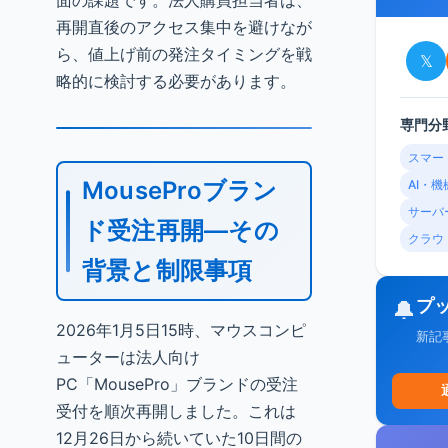
面の課題です。法人購買担当者は、
再開直後のアクセス集中を避けなが
ら、値上げ前の発注タイミングを戦
𝕏
略的に検討する必要があります。
専門分
スマー
MouseProブラン
AI・
サーバ
ド受注再開—その
クラウ
背景と制限事項
プ
🔔
2026年1月5日15時、マウスコンピ
新記
ューターは法人向け
PC「MousePro」ブランドの受注
受付を順次再開しました。これは
12月26日から続いていた10日間の