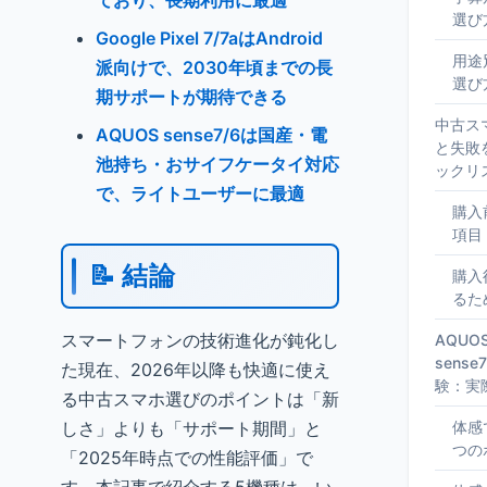
ており、長期利用に最適
選び
Google Pixel 7/7aはAndroid
用途
派向けで、2030年頃までの長
選び
期サポートが期待できる
中古ス
AQUOS sense7/6は国産・電
と失敗
池持ち・おサイフケータイ対応
ックリ
で、ライトユーザーに最適
購入
項目
📝 結論
購入
るた
スマートフォンの技術進化が鈍化し
AQUOS
sens
た現在、2026年以降も快適に使え
験：実
る中古スマホ選びのポイントは「新
しさ」よりも「サポート期間」と
体感
つの
「2025年時点での性能評価」で