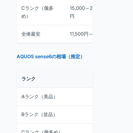
Cランク（傷多
15,000～20,000
19,80
め）
円
全体最安
11,500円～
メルカ
AQUOS sense6の相場（推定）
ランク
推定価格
Aランク（美品）
15,000～20,00
Bランク（並品）
12,000～16,000
Cランク（傷多め）
10,000円前後～