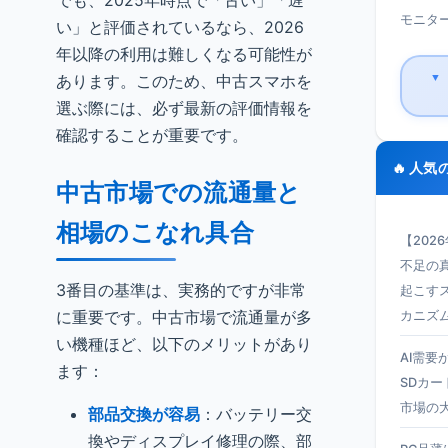
でも、2025年時点で「古い」「遅
モニター 
い」と評価されているなら、2026
年以降の利用は難しくなる可能性が
あります。このため、中古スマホを
▼
選ぶ際には、必ず最新の評価情報を
確認することが重要です。
🔥 人気
中古市場での流通量と
相場のこなれ具合
【202
不足の真
3番目の基準は、実務的ですが非常
起こす
に重要です。中古市場で流通量が多
カニズ
い機種ほど、以下のメリットがあり
AI需要
ます：
SDカー
市場の
部品交換が容易
：バッテリー交
換やディスプレイ修理の際、部