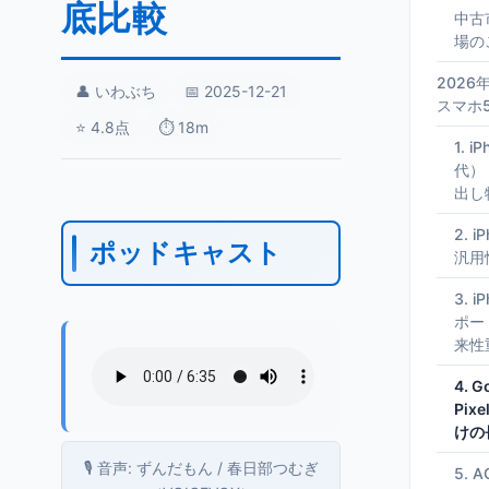
底比較
中古
場の
202
👤 いわぶち
📅 2025-12-21
スマホ
⭐ 4.8点
⏱️ 18m
1. 
代）
出し
2. 
ポッドキャスト
汎用
3. 
ポー
来性
4. Go
Pix
けの
🎙️ 音声: ずんだもん / 春日部つむぎ
5. A