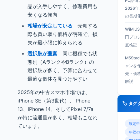
PC品
品が入手しやすく、修理費用も
2026
安くなる傾向
の長期
相場が安定している
：売却する
WiMiU
際も買い取り価格が明確で、損
円プロ
失が最小限に抑えられる
底検証
選択肢が豊富
：同じ機種でも状
M5Sta
態別（AランクやBランク）の
ャンを
選択肢が多く、予算に合わせて
先・価
最適な個体を見つけやすい
解説
2025年の中古スマホ市場では、
iPhone SE（第3世代）、iPhone
🏷️ タ
13、iPhone 14、そしてPixel 7/7a
が特に流通量が多く、相場もこなれ
確定申
ています。
年収の