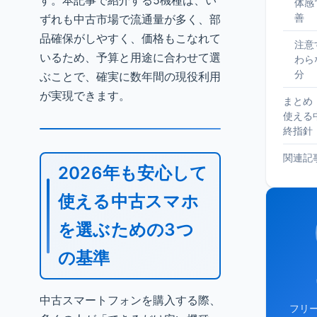
す。本記事で紹介する5機種は、い
体感
善
ずれも中古市場で流通量が多く、部
品確保がしやすく、価格もこなれて
注意
いるため、予算と用途に合わせて選
わら
分
ぶことで、確実に数年間の現役利用
が実現できます。
まとめ
使える
終指針
関連記
2026年も安心して
使える中古スマホ
を選ぶための3つ
の基準
中古スマートフォンを購入する際、
フリ