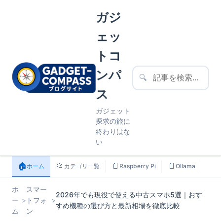
ガジ
ェッ
トコ
ンパ
🔍
ス
ガジェット
探求の旅に
終わりはな
い
🏠
📂
📄
📄
📄
ホーム
カテゴリ一覧
Raspberry Pi
Ollama
ス
ホ
スマー
2026年でも現役で使える中古スマホ5選｜おす
ー
>
トフォ
>
すめ機種の選び方と最新相場を徹底比較
ム
ン