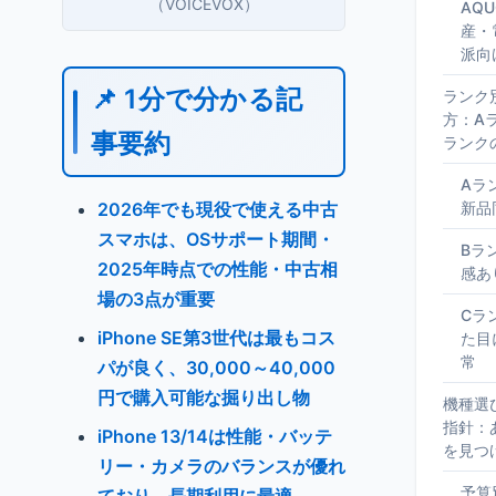
（VOICEVOX）
AQU
産・
派向
📌 1分で分かる記
ランク
方：A
事要約
ランク
Aラ
2026年でも現役で使える中古
新品
スマホは、OSサポート期間・
Bラ
2025年時点での性能・中古相
感あ
場の3点が重要
Cラ
iPhone SE第3世代は最もコス
た目
常
パが良く、30,000～40,000
円で購入可能な掘り出し物
機種選
指針：
iPhone 13/14は性能・バッテ
を見つ
リー・カメラのバランスが優れ
予算