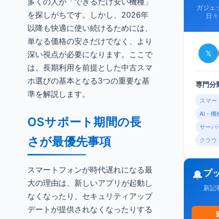
多くの人が「できるだけ安い機種」
ガジェ
を探しがちです。しかし、2026年
日々
以降も快適に使い続けるためには、
単なる価格の安さだけでなく、より
𝕏
深い視点が必要になります。ここで
は、長期利用を前提とした中古スマ
ホ選びの基本となる3つの重要な基
専門分
準を解説します。
スマー
AI・
OSサポート期間の長
サーバ
さが最優先事項
クラウ
スマートフォンが時代遅れになる最
プ
🔔
大の理由は、新しいアプリが起動し
新記
なくなったり、セキュリティアップ
デートが提供されなくなったりする