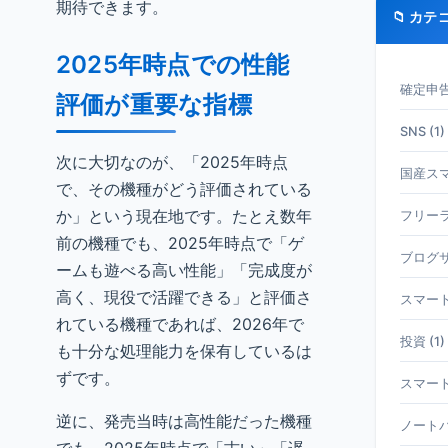
期待できます。
📁 カテ
2025年時点での性能
確定申告 
評価が重要な指標
SNS (1)
次に大切なのが、「2025年時点
国産スマホ
で、その機種がどう評価されている
か」という現在地です。たとえ数年
フリーラ
前の機種でも、2025年時点で「ゲ
ブログサ
ームも遊べる高い性能」「完成度が
高く、現役で活躍できる」と評価さ
スマート
れている機種であれば、2026年で
投資 (1)
も十分な処理能力を保有しているは
ずです。
スマート
逆に、発売当時は高性能だった機種
ノートパ