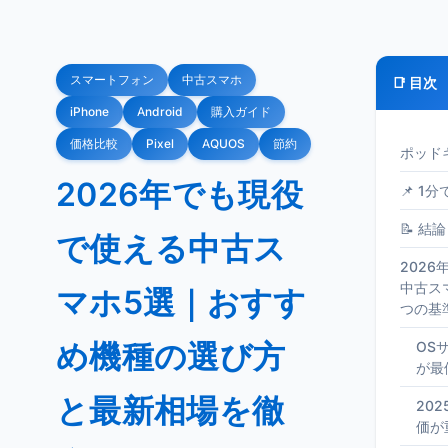
スマートフォン
中古スマホ
📑 目次
iPhone
Android
購入ガイド
価格比較
Pixel
AQUOS
節約
ポッド
2026年でも現役
📌 1
📝 結論
で使える中古ス
202
中古ス
マホ5選｜おすす
つの基
め機種の選び方
OS
が最
と最新相場を徹
20
価が