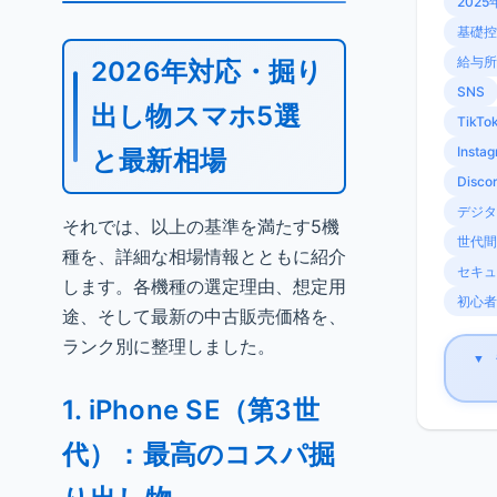
2025
基礎控
給与所
2026年対応・掘り
SNS
出し物スマホ5選
TikTo
Insta
と最新相場
Disco
デジタ
それでは、以上の基準を満たす5機
世代間
種を、詳細な相場情報とともに紹介
セキュ
します。各機種の選定理由、想定用
初心者
途、そして最新の中古販売価格を、
ランク別に整理しました。
▼
1. iPhone SE（第3世
代）：最高のコスパ掘