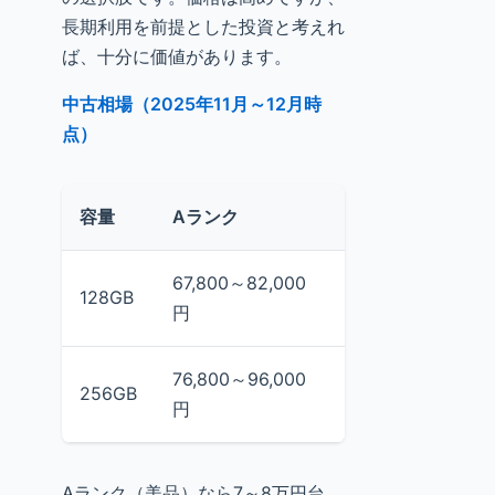
長期利用を前提とした投資と考えれ
ば、十分に価値があります。
中古相場（2025年11月～12月時
点）
容量
Aランク
Cランク
相場
67,800～82,000
54,980
40,0
128GB
円
円
円
76,800～96,000
76,8
256GB
-
円
円
Aランク（美品）なら7～8万円台、