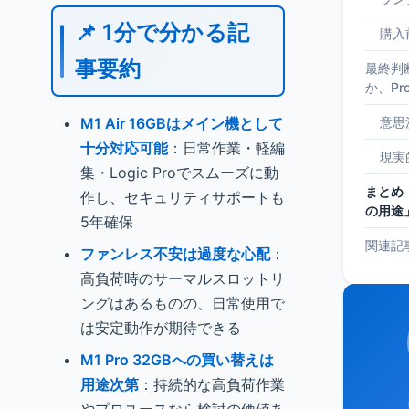
📌 1分で分かる記
購入
事要約
最終判
か、P
M1 Air 16GBはメイン機として
意思
十分対応可能
：日常作業・軽編
現実
集・Logic Proでスムーズに動
まとめ
作し、セキュリティサポートも
の用途
5年確保
関連記
ファンレス不安は過度な心配
：
高負荷時のサーマルスロットリ
ングはあるものの、日常使用で
は安定動作が期待できる
M1 Pro 32GBへの買い替えは
用途次第
：持続的な高負荷作業