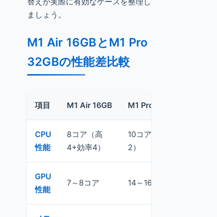
替えが実際に有効なケースを整理し
ましょう。
M1 Air 16GBとM1 Pro
32GBの性能差比較
項目
M1 Air 16GB
M1 Pro 32GB
CPU
8コア（高
10コア（高8+効率
性能
4+効率4）
2）
GPU
3
7～8コア
14～16コア
性能