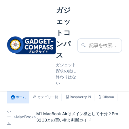
ガジ
ェッ
トコ
ンパ
🔍
ス
ガジェット
探求の旅に
終わりはな
い
🏠
📂
📄
📄
📄
ホーム
カテゴリ一覧
Raspberry Pi
Ollama
ス
ホ
M1 MacBook Airはメイン機として十分？Pro
ー
>
MacBook
>
32GBとの買い替え判断ガイド
ム