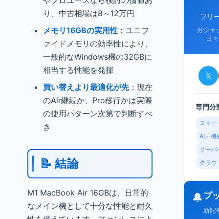
やプロユースなら検討の価値あ
り、中古相場は8～12万円
フリ
メモリ16GBの実用性
：ユニフ
ガジェ
日々
ァイドメモリの効率性により、
一般的なWindows機の32GBに
相当する性能を発揮
𝕏
買い替えより最適化が先
：現在
のAir継続か、Pro移行かは実際
専門分
の使用パターン次第で判断すべ
スマー
き
AI・
サーバ
📝 結論
クラウ
M1 MacBook Air 16GBは、日常的
プ
🔔
なメイン機として十分な性能と耐久
新記