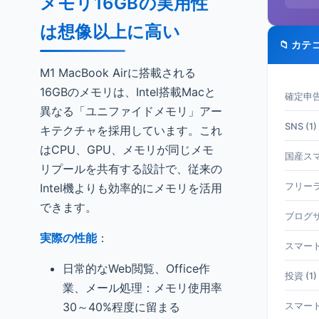
メモリ16GBの実用性
は想像以上に高い
📁 カテ
M1 MacBook Airに搭載される
16GBのメモリは、Intel搭載Macと
確定申告 
異なる「ユニファイドメモリ」アー
SNS (1)
キテクチャを採用しています。これ
はCPU、GPU、メモリが同じメモ
国産スマホ
リプールを共有する設計で、従来の
Intel機よりも効率的にメモリを活用
フリーラ
できます。
ブログサ
実際の性能
：
スマート
日常的なWeb閲覧、Office作
投資 (1)
業、メール処理：メモリ使用率
30～40%程度に留まる
スマート