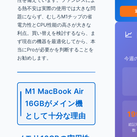
性を備えています。ファンレスによ
る熱不安は実際の使用では大きな問
題にならず、むしろM1チップの省
電力性とCPU性能の高さが大きな
利点。買い替えを検討するなら、ま
📈
ず現在の機器を最適化してから、本
当にProが必要かを判断することを
お勧めします。
今週
M1 MacBook Air
16GBがメイン機
19
として十分な理由
総記
数