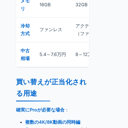
メモ
16GB
32GB
リ
冷却
アクティブ冷却
ファンレス
方式
（ファン搭載）
中古
追
5.4～7.6万円
8～12万円
相場
買い替えが正当化され
る用途
確実にProが必要な場合
：
複数の4K/8K動画の同時編