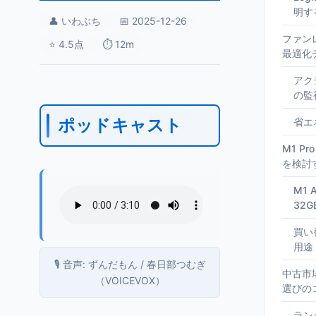
明す
👤 いわぶち
📅 2025-12-26
ファン
⭐ 4.5点
⏱️ 12m
最適化
アク
の監
ポッドキャスト
省エ
M1 P
を検討
M1 A
32
買い
用途
🎙️ 音声: ずんだもん / 春日部つむぎ
中古市場
（VOICEVOX）
選びの
ラン