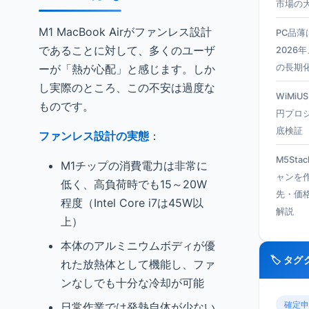
市場の
M1 MacBook Airがファンレス設計
PC品
であることに対して、多くのユーザ
2026
ーが「熱が心配」と感じます。しか
の長期
し実際のところ、この不安は過度な
WiMiU
ものです。
円プロ
底検証
ファンレス設計の実態
：
M5Sta
M1チップの消費電力は非常に
ャンを
低く、高負荷時でも15～20W
先・価
程度（Intel Core i7は45W以
解説
上）
本体のアルミニウムボディが優
🏷️ タ
れた放熱体として機能し、ファ
ンなしでも十分な冷却が可能
確定申
日常作業では発熱自体が少ない