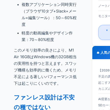
複数アプリケーション同時実行
ノートパ
（ブラウザ10タブ+Slack+メー
モニター 
ル+編集ツール）：50～60%程
度
▼
軽度の動画編集やデザイン作
業：70～80%程度
このメモリ効率の良さにより、M1
🔥 人気
Air 16GBはWindows機の32GB相当
の実用性を持つと言えます。スワッ
プ機構も効率的に働くため、メモリ
【202
不足による著しいパフォーマンス低
不足の真
下は起こりにくいのです。
起こす
カニズ
ファンレス設計は不安
AI需要
SDカー
の種ではない