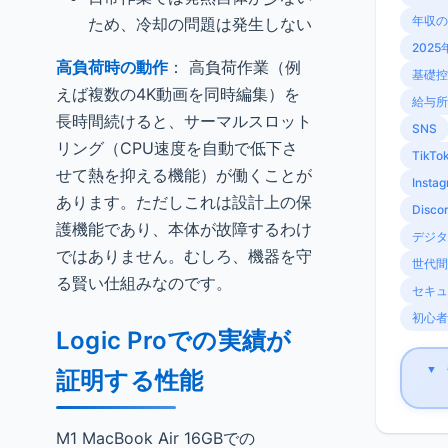
年収の
ため、冷却の問題は発生しない
2025
高負荷時の動作
： 高負荷作業（例
基礎控
えば複数の4K動画を同時編集）を
給与所
長時間続けると、サーマルスロット
SNS
リング（CPU速度を自動で低下さ
TikTo
せて熱を抑える機能）が働くことが
Insta
あります。ただしこれは設計上の保
Disco
護機能であり、本体が故障するわけ
デジタ
ではありません。むしろ、機器を守
世代間
る賢い仕組みなのです。
セキュ
初心者
Logic Proでの実績が
▼
証明する性能
M1 MacBook Air 16GBでの