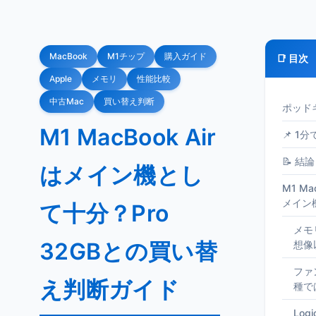
MacBook
M1チップ
購入ガイド
📑 目次
Apple
メモリ
性能比較
中古Mac
買い替え判断
ポッド
M1 MacBook Air
📌 1
📝 結論
はメイン機とし
M1 Ma
メイン
て十分？Pro
メモ
32GBとの買い替
想像
ファ
え判断ガイド
種で
Log