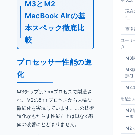
M3とM2
現在
MacBook Airの基
性
本スペック徹底比
市場
較
ユーザ
判
M3
プロセッサー性能の進
M3
化
評価
M2
M3チップは3nmプロセスで製造さ
用途別
れ、M2の5nmプロセスから大幅な
微細化を実現しています。この技術
M3
進化がもたらす性能向上は単なる数
ー層
値の改善にとどまりません。
M2