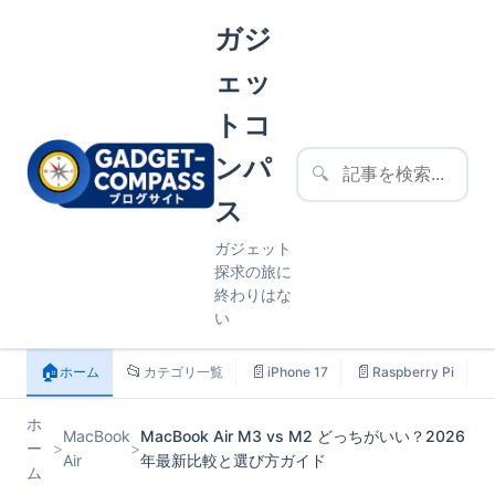
ガジ
ェッ
トコ
ンパ
🔍
ス
ガジェット
探求の旅に
終わりはな
い
🏠
📂
📄
📄

ホーム
カテゴリ一覧
iPhone 17
Raspberry Pi
ホ
MacBook
MacBook Air M3 vs M2 どっちがいい？2026
ー
>
>
Air
年最新比較と選び方ガイド
ム