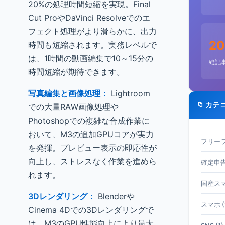
20%の処理時間短縮を実現。Final
Cut ProやDaVinci Resolveでのエ
フェクト処理がより滑らかに、出力
20
時間も短縮されます。実務レベルで
は、1時間の動画編集で10～15分の
総記
時間短縮が期待できます。
写真編集と画像処理：
Lightroom
📁 カテ
での大量RAW画像処理や
Photoshopでの複雑な合成作業に
おいて、M3の追加GPUコアが実力
フリーラ
を発揮。プレビュー表示の即応性が
向上し、ストレスなく作業を進めら
確定申告 
れます。
国産スマホ
3Dレンダリング：
Blenderや
スマホ (
Cinema 4Dでの3Dレンダリングで
は、M3のGPU性能向上により最大