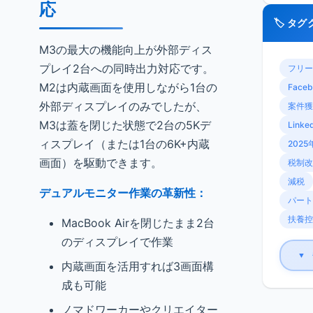
応
🏷️ タ
M3の最大の機能向上が外部ディス
プレイ2台への同時出力対応です。
フリー
M2は内蔵画面を使用しながら1台の
Faceb
外部ディスプレイのみでしたが、
案件獲
M3は蓋を閉じた状態で2台の5Kデ
Linke
ィスプレイ（または1台の6K+内蔵
2025
画面）を駆動できます。
税制改
減税
デュアルモニター作業の革新性：
パート
扶養控
MacBook Airを閉じたまま2台
のディスプレイで作業
▼
内蔵画面を活用すれば3画面構
成も可能
ノマドワーカーやクリエイター