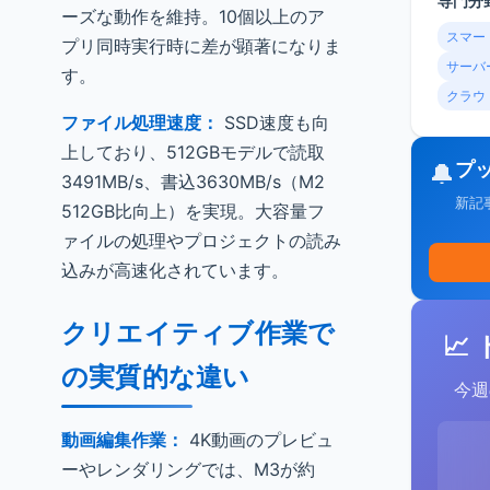
専門分
ーズな動作を維持。10個以上のア
スマー
プリ同時実行時に差が顕著になりま
サーバ
す。
クラウ
ファイル処理速度：
SSD速度も向
上しており、512GBモデルで読取
プ
🔔
3491MB/s、書込3630MB/s（M2
新記
512GB比向上）を実現。大容量フ
ァイルの処理やプロジェクトの読み
込みが高速化されています。
クリエイティブ作業で
📈
の実質的な違い
今週
動画編集作業：
4K動画のプレビュ
ーやレンダリングでは、M3が約