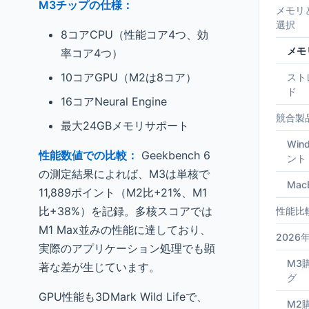
M3チップの仕様：
メモリ
選択
8コアCPU（性能コア4つ、効
メモ
率コア4つ）
10コアGPU（M2は8コア）
スト
ド
16コアNeural Engine
競合製
最大24GBメモリサポート
Wi
性能数値での比較：
Geekbench 6
ント
の測定結果によれば、M3は単核で
Mac
11,889ポイント（M2比+21%、M1
比+38%）を記録。多核スコアでは
性能比較
M1 Max並みの性能に達しており、
202
実際のアプリケーション処理でも顕
M3
著な差が生じています。
グ
GPU性能も3DMark Wild Lifeで、
M2