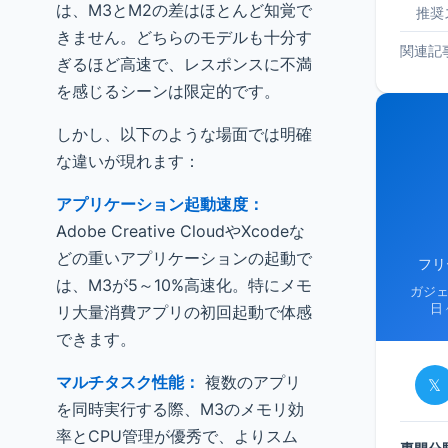
は、M3とM2の差はほとんど知覚で
推奨
きません。どちらのモデルも十分す
関連記
ぎるほど高速で、レスポンスに不満
を感じるシーンは限定的です。
しかし、以下のような場面では明確
な違いが現れます：
アプリケーション起動速度：
Adobe Creative CloudやXcodeな
どの重いアプリケーションの起動で
フリ
は、M3が5～10%高速化。特にメモ
ガジ
日
リ大量消費アプリの初回起動で体感
できます。
マルチタスク性能：
複数のアプリ
𝕏
を同時実行する際、M3のメモリ効
率とCPU管理が優秀で、よりスム