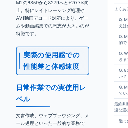
M2の6859から8279へと+20.7%向
よくあ
上。特にレイトレーシング処理や
AV1動画デコード対応により、ゲー
Q.
ムや動画編集での恩恵が大きいのが
えは
特徴です。
Q.
的で
実際の使用感での
Q. 
きま
性能差と体感速度
Q.
か？
日常作業での実使用レ
Q.
てい
ベル
最終判
適な選
文書作成、ウェブブラウジング、メ
迷っ
ール処理といった一般的な業務で