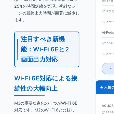
SNS (1)
25%の時間短縮を実現。複雑なシ
ブログサ
ーンの最終出力時間が顕著に減少し
ます。
スマート
AirPods
注目すべき新機
iPhone 1
能：Wi-Fi 6Eと2
スマート
画面出力対応
▼
Wi-Fi 6E対応による接
続性の大幅向上
🔥 人気
M3の重要な進化の一つがWi-Fi 6E
AQUO
対応です。M2のWi-Fi 6と比較し
は se