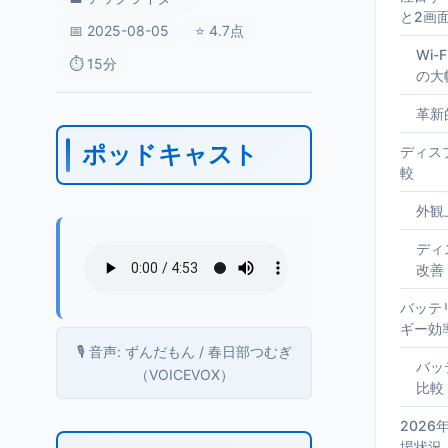
と2画
📅 2025-08-05
⭐ 4.7点
Wi-
⏱️ 15分
の大
革新
ポッドキャスト
ディス
較
外観
ディ
改善
バッテ
ギー効
🎙️ 音声: ずんだもん / 春日部つむぎ
バッ
（VOICEVOX）
比較
202
場状況