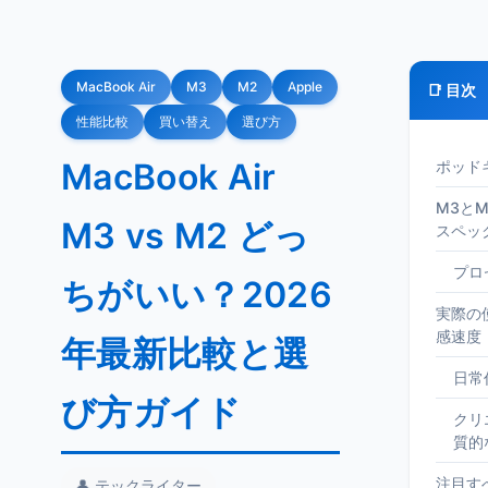
MacBook Air
M3
M2
Apple
📑 目次
性能比較
買い替え
選び方
MacBook Air
ポッド
M3とM2
M3 vs M2 どっ
スペッ
プロ
ちがいい？2026
実際の
感速度
年最新比較と選
日常
び方ガイド
クリ
質的
注目すべ
👤 テックライター