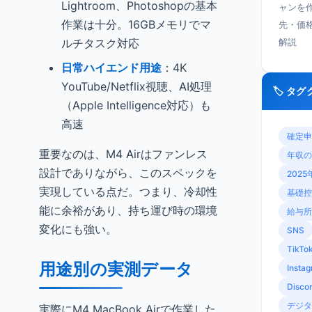
Lightroom、Photoshopの基本
ャンを
作業は十分。16GBメモリでマ
先・価
ルチタスク対応
解説
日常ハイエンド用途
：4K
YouTube/Netflix視聴、AI処理
🏷️ タ
（Apple Intelligence対応）も
高速
確定申
重要なのは、M4 Airはファンレス
年収の
設計でありながら、このスペックを
2025
実現している点だ。つまり、冷却性
基礎控
能に余裕があり、持ち運び時の環境
給与所
変化にも強い。
SNS
TikTo
用途別の実測データ
Insta
Disco
デジタ
実際にM4 MacBook Airで作業した