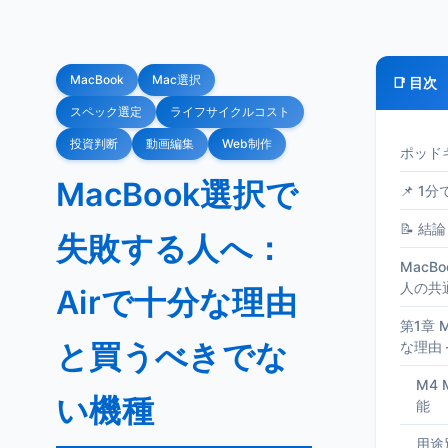
MacBook
Mac選択
📑 目次
スペック選定
ライフサイクルコスト
投資判断
動画編集
Web制作
ポッド
MacBook選択で
📌 1
📝 結論
失敗する人へ：
MacB
人の共
Airで十分な理由
第1章 M
と買うべきでな
な理由
M4 
い機種
能
用途