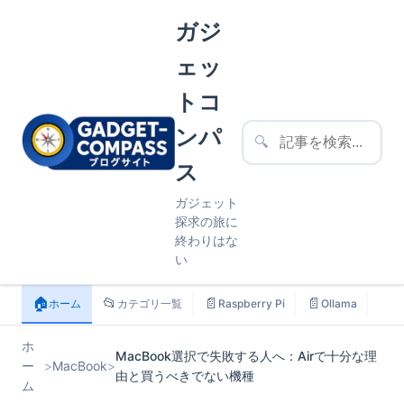
ガジ
ェッ
トコ
ンパ
🔍
ス
ガジェット
探求の旅に
終わりはな
い
🏠
📂
📄
📄
📄
ホーム
カテゴリ一覧
Raspberry Pi
Ollama
ス
ホ
MacBook選択で失敗する人へ：Airで十分な理
ー
>
MacBook
>
由と買うべきでない機種
ム