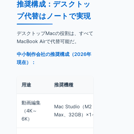
推奨構成：デスクトッ
プ代替はノートで実現
デスクトップMacの役割は、すべて
MacBook Airで代替可能だ。
中小制作会社の推奨構成（2026年
現在）：
用途
推奨機種
理由
動画編集
Mac Studio（M2
チーム共
（4K～
Max、32GB）×1～2台
能、持ち
6K）