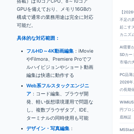
搭載）は10コアCPU、8～10コア
GPUを備えており、メモリ16GBの
【202
構成で通常の業務用途は完全に対応
不足の真
可能だ。
起こす
カニズ
具体的な対応範囲：
AI需要
フルHD～4K動画編集
：iMovie
SDカー
やFilmora、Premiere Proでフ
市場の
ルハイビジョンやショート動画
編集は快適に動作する
PC品
2026
Web系フルスタックエンジニ
の長期
ア
：コード編集、ブラウザ開
発、軽い仮想環境運用で問題な
WiMiU
し。複数ブラウザタブ、IDE、
円プロ
ターミナルの同時使用も可能
底検証
デザイン・写真編集
：
M5Sta