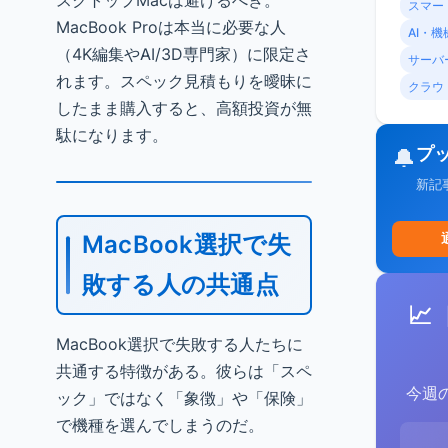
スクトップMacは避けるべき。
スマー
MacBook Proは本当に必要な人
AI・
（4K編集やAI/3D専門家）に限定さ
サーバ
れます。スペック見積もりを曖昧に
クラウ
したまま購入すると、高額投資が無
駄になります。
プ
🔔
新記
MacBook選択で失
敗する人の共通点
📈
MacBook選択で失敗する人たちに
共通する特徴がある。彼らは「スペ
今週
ック」ではなく「象徴」や「保険」
で機種を選んでしまうのだ。