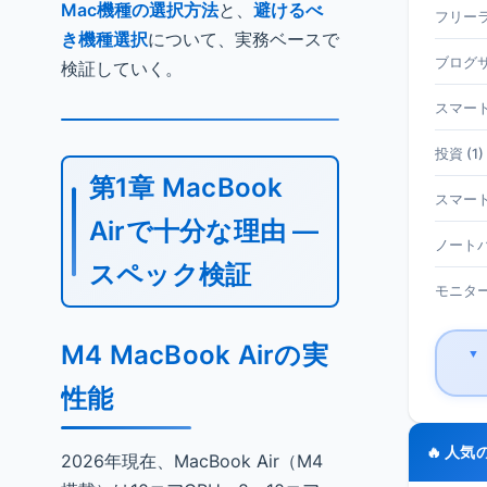
Mac機種の選択方法
と、
避けるべ
フリーラ
き機種選択
について、実務ベースで
ブログサ
検証していく。
スマート
投資 (1)
第1章 MacBook
スマート
Airで十分な理由 —
ノートパ
スペック検証
モニター 
M4 MacBook Airの実
▼
性能
🔥 人気
2026年現在、MacBook Air（M4