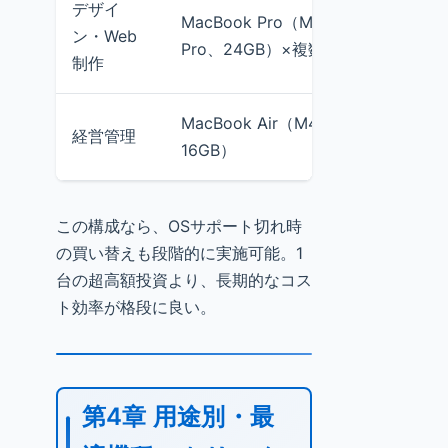
デザイ
MacBook Pro（M4
持ち運び
ン・Web
Pro、24GB）×複数台
作業で総
制作
MacBook Air（M4、
軽作業、
経営管理
16GB）
グ、外出
この構成なら、OSサポート切れ時
の買い替えも段階的に実施可能。1
台の超高額投資より、長期的なコス
ト効率が格段に良い。
第4章 用途別・最