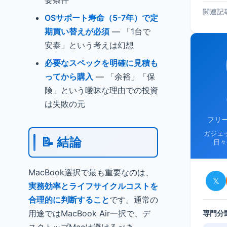
要条件
関連記
OSサポート寿命（5-7年）で定
期買い替えが必須
— 「1台で
安泰」という考えは幻想
必要なスペックを明確に見積も
ってから購入
— 「余裕」「保
険」という曖昧な理由での投資
は失敗の元
フリ
ガジェ
📝 結論
日々
MacBook選択で最も重要なのは、
𝕏
実務効率とライフサイクルコストを
合理的に判断すること
です。通常の
用途ではMacBook Air一択で、デ
専門分