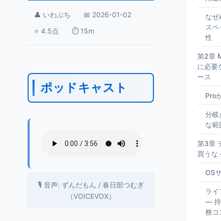
👤 いわぶち
📅 2026-01-02
なぜ
スペ
⭐ 4.5点
⏱️ 15m
性
第2章 M
に必要
ース
ポッドキャスト
Pr
分岐
な範
第3章 
買うな 
OS
🎙️ 音声: ずんだもん / 春日部つむぎ
ライ
（VOICEVOX）
— 
務コ