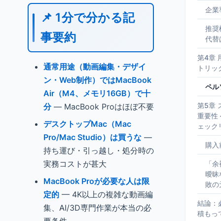
企業
📌 1分で分かる記
推奨
事要約
代替
第4章
通常用途（動画編集・デザイ
トリッ
ン・Web制作）ではMacBook
ペル
Air（M4、メモリ16GB）で十
第5章
分
— MacBook Proはほぼ不要
重要性
デスクトップMac（Mac
ェック
Pro/Mac Studio）は買うな
—
購入
持ち運び・引っ越し・処分時の
実務コストが甚大
「余
曖昧
MacBook Proが必要な人は限
敗の
定的
— 4K以上の複雑な動画編
結論：
集、AI/3D専門作業が本当の必
積もっ