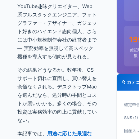
YouTube趣味クリエイター、Web
系フルスタックエンジニア、フォト
グラファー・デザイナー、ガジェッ
ト好きのハイエンド志向個人、さら
19
には中小規模制作会社の経営者まで
— 実務効率を無視して高スペック
総記
数
機種を導入する傾向が見られる。
その結果どうなるか。数年後、OS
サポート切れに直面し、買い替えを
📁 カテ
余儀なくされる。デスクトップMac
を選んだなら、処分時の手間とコス
トが襲いかかる。多くの場合、その
確定申告 
投資は実務効率の向上に貢献してい
SNS (1)
ない。
国産スマホ
本記事では、
用途に応じた最適な