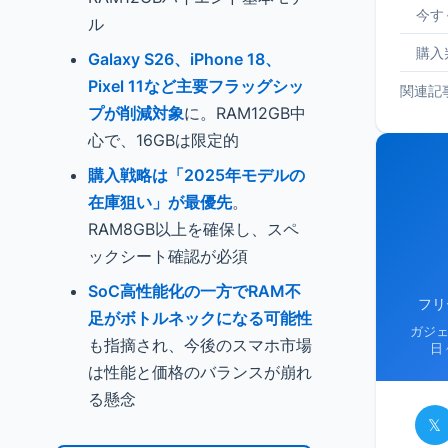
今す
ル
購入
Galaxy S26、iPhone 18、
Pixel 11など主要フラッグシッ
関連記
プが削減対象
に。RAM12GB中
心で、16GBは限定的
購入戦略は「2025年モデルの
在庫狙い」が最優先
。
RAM8GB以上を確保し、スペ
ックシート確認が必須
SoC高性能化の一方でRAM不
フリ
足がボトルネックになる可能性
ガジ
も指摘され、今後のスマホ市場
日
は性能と価格のバランスが崩れ
る懸念
𝕏