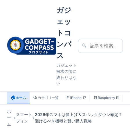
ガジ
ェッ
トコ
ンパ
🔍
ス
ガジェット
探求の旅に
終わりはな
い
🏠
📂
📄
📄

ホーム
カテゴリ一覧
iPhone 17
Raspberry Pi
ホ
スマート
2026年スマホは値上げ＆スペックダウン確定？
ー
>
>
フォン
避けるべき機種と賢い購入戦略
ム