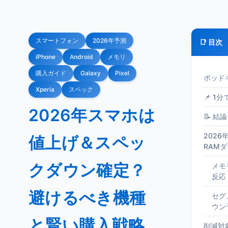
スマートフォン
2026年予測
📑 目次
iPhone
Android
メモリ
購入ガイド
Galaxy
Pixel
ポッド
Xperia
スペック
📌 1
2026年スマホは
📝 結論
202
値上げ＆スペッ
RAM
クダウン確定？
メモ
反応
避けるべき機種
セグ
ウン
と賢い購入戦略
削減対