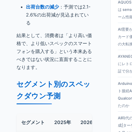
AQUO
出荷台数の減少
：予測では2.1-
は se
2.6%の出荷減が見込まれてい
ーム性
る
AI需要
結果として、消費者は「より高い価
カード
格で、より低いスペックのスマート
の大転
フォンを購入する」という本来ある
AYANEO
べきではない状況に直面することに
にレト
なります。
証で分
セグメント別のスペッ
Ardui
ト接続A
クダウン予測
Qual
たのか
AI時代
セグメント
2025年
2026年予測
削減率
成|タ