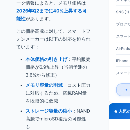
ーク情報によると、メモリ価格は
2026年Q2までに40%上昇する可
SNS (1)
能性
があります。
ブログサ
この価格高騰に対して、スマートフ
スマート
ォンメーカーは以下の対応を迫られ
ています：
AirPods
本体価格の引き上げ
：平均販売
iPhone 1
価格が6.9%上昇（当初予測の
スマート
3.6%から修正）
メモリ容量の削減
：コスト圧力
▼
に対応するため、搭載RAM量
を段階的に低減
ストレージ容量の縮小
：NAND
🔥 人気
高騰でmicroSD復活の可能性
も