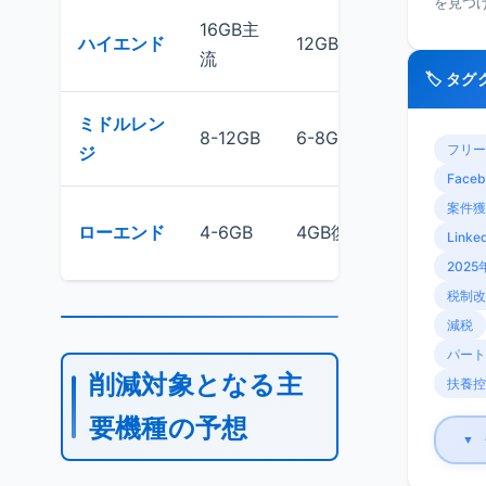
を見つ
16GB主
40%以
ハイエンド
12GB中心
流
上削減
🏷️ タ
ミドルレン
50%削
8-12GB
6-8GB
フリー
ジ
減
Faceb
案件獲
25%削
ローエンド
4-6GB
4GB復活
Linke
減
2025
税制改
減税
パート
削減対象となる主
扶養控
要機種の予想
▼