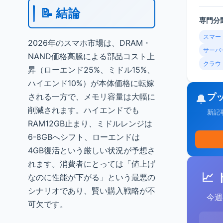
📝 結論
専門分
スマー
2026年のスマホ市場は、DRAM・
サーバ
NAND価格高騰による部品コスト上
クラウ
昇（ローエンド25%、ミドル15%、
ハイエンド10%）が本体価格に転嫁
される一方で、メモリ容量は大幅に
プ
🔔
削減されます。ハイエンドでも
新記
RAM12GB止まり、ミドルレンジは
6-8GBへシフト、ローエンドは
4GB復活という厳しい状況が予想さ
れます。消費者にとっては「値上げ
📈
なのに性能が下がる」という最悪の
シナリオであり、賢い購入戦略が不
今週
可欠です。