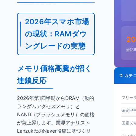
2026年スマホ市場
の現状：RAMダウ
20
ングレードの実態
総記
メモリ価格高騰が招く
📁 カテ
連鎖反応
2026年第1四半期からDRAM（動的
フリーラ
ランダムアクセスメモリ）と
確定申告 
NAND（フラッシュメモリ）の価格
が急上昇します。業界アナリスト
国産スマホ
Lanzuk氏のNaver投稿に基づくリ
スマホ (