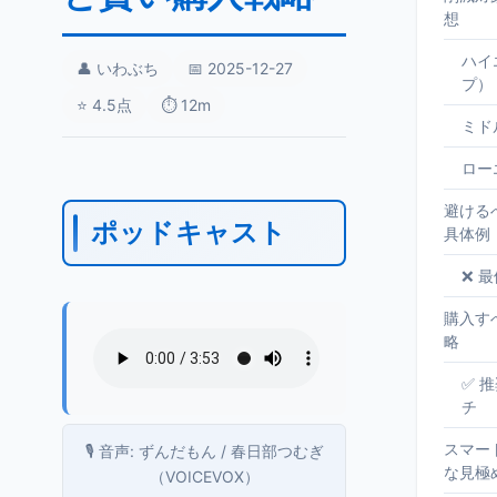
想
ハイ
👤 いわぶち
📅 2025-12-27
プ）
⭐ 4.5点
⏱️ 12m
ミド
ロー
避ける
ポッドキャスト
具体例
❌ 
購入す
略
✅ 
チ
スマー
🎙️ 音声: ずんだもん / 春日部つむぎ
な見極
（VOICEVOX）