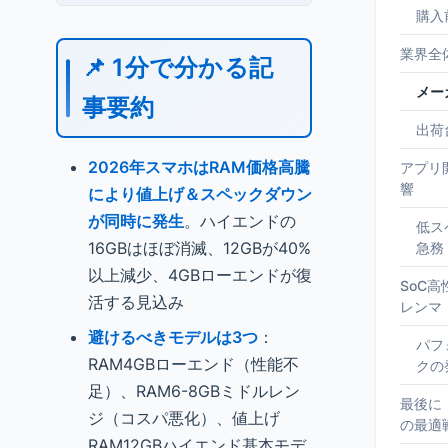
購入
業界全
📌 1分で分かる記
メー
事要約
出荷
2026年スマホはRAM価格高騰
アプリ
響
により値上げ＆スペックダウン
が同時に発生
。ハイエンドの
低ス
16GBはほぼ消滅、12GBが40%
急務
以上減少、4GBローエンドが復
SoC
活する見込み
レンマ
避けるべきモデルは3つ
：
パフ
RAM4GBローエンド（性能不
クの
足）、RAM6-8GBミドルレン
最後に
ジ（コスパ悪化）、値上げ
の最適
RAM12GBハイエンド基本モデ