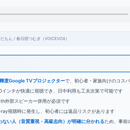
 ずんだもん / 春日部つむぎ（VOICEVOX）
高輝度Google TVプロジェクター
で、初心者・家族向けのコスパ
80インチが快適に視聴でき、日中利用も工夫次第で可能です
ooth外部スピーカー併用が必須です
u-ray視聴時に発生し、初心者には返品リスクがあります
わない人（音質重視・高級志向）が明確に分かれる
ため、事前