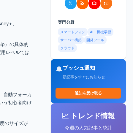
𝕏
📺
📧
専門分野
sney+、
スマートフォン
AI・機械学習
サーバー構築
開発ツール
ip）の具体的
クラウド
、実用レベルでは
プッシュ通知
🔔
新記事をすぐにお知らせ
通知を受け取る
易です。自動フォーカ
という初心者向け
📈 トレンド情報
程度のサイズが
今週の人気記事と統計