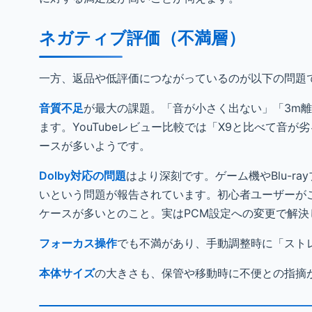
ネガティブ評価（不満層）
一方、返品や低評価につながっているのが以下の問題
音質不足
が最大の課題。「音が小さく出ない」「3m
ます。YouTubeレビュー比較では「X9と比べて音
ースが多いようです。
Dolby対応の問題
はより深刻です。ゲーム機やBlu-r
いという問題が報告されています。初心者ユーザーが
ケースが多いとのこと。実はPCM設定への変更で解
フォーカス操作
でも不満があり、手動調整時に「スト
本体サイズ
の大きさも、保管や移動時に不便との指摘