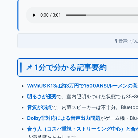
🎙️ 音声:
📌 1分で分かる記事要約
WiMiUS K13は約3万円で1500ANSIルーメンの
明るさが優秀
で、室内照明をつけた状態でも35-
音質が弱点
で、内蔵スピーカーは不十分。Bluet
Dolby非対応による音声出力問題
がゲーム機・Bl
合う人（コスパ重視・ストリーミング中心）と合
入満足度を左右します