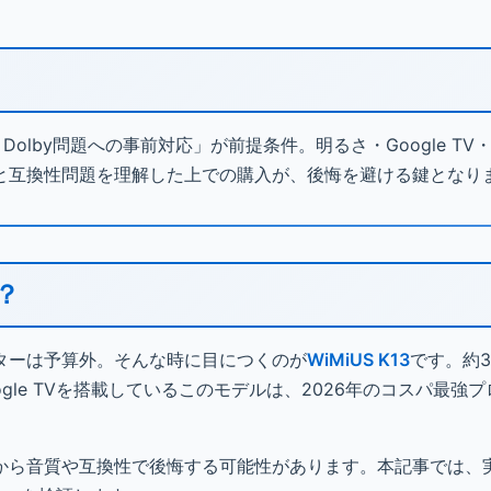
olby問題への事前対応」が前提条件。明るさ・Google TV
と互換性問題を理解した上での購入が、後悔を避ける鍵となり
？
ターは予算外。そんな時に目につくのが
WiMiUS K13
です。約
ogle TVを搭載しているこのモデルは、2026年のコスパ最強
から音質や互換性で後悔する可能性があります。本記事では、