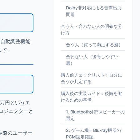
Dolby非対応による音声出力
問題
合う人・合わない人の明確な分
け方
・自動調整機能
合う人（買って満足する層）
ます。
合わない人（後悔しやすい
層）
購入前チェックリスト：自分に
合うか判定する
購入後の実装ガイド：後悔を避
けるための準備
3万円というエ
プロジェクターと
1. Bluetooth外部スピーカーの
選定
2. ゲーム機・Blu-ray機器の
実際のユーザー
PCM設定確認