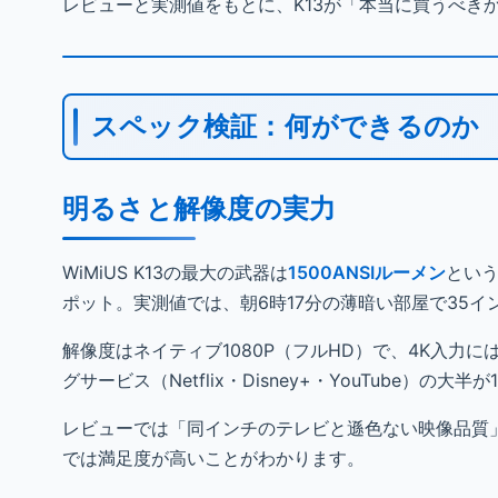
レビューと実測値をもとに、K13が「本当に買うべき
スペック検証：何ができるのか
明るさと解像度の実力
WiMiUS K13の最大の武器は
1500ANSIルーメン
とい
ポット。実測値では、朝6時17分の薄暗い部屋で35
解像度はネイティブ1080P（フルHD）で、4K入力
グサービス（Netflix・Disney+・YouTube）
レビューでは「同インチのテレビと遜色ない映像品質
では満足度が高いことがわかります。