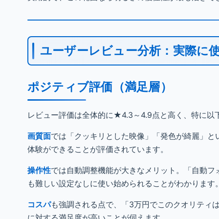
ユーザーレビュー分析：実際に
ポジティブ評価（満足層）
レビュー評価は全体的に★4.3～4.9点と高く、特に
画質面
では「クッキリとした映像」「発色が綺麗」と
体験ができることが評価されています。
操作性
では自動調整機能が大きなメリット。「自動フ
も難しい設定なしに使い始められることがわかります
コスパ
も強調される点で、「3万円でこのクオリティは
に対する満足度が高いことが伺えます。