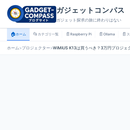
ガジェットコンパス
ガジェット探求の旅に終わりはない
🏠
📂
📄
📄
📄
ホーム
カテゴリ一覧
Raspberry Pi
Ollama
ス
ホーム
>
プロジェクター
>
WiMiUS K13は買うべき？3万円プロ