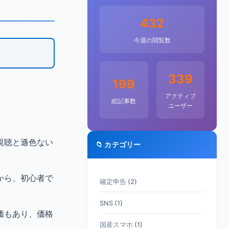
432
今週の閲覧数
339
199
アクティブ
総記事数
ユーザー
視聴と遜色ない
📁 カテゴリー
から、初心者で
確定申告 (2)
SNS (1)
価もあり、価格
国産スマホ (1)