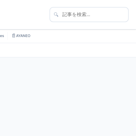
🔍
📄
es
AYANEO