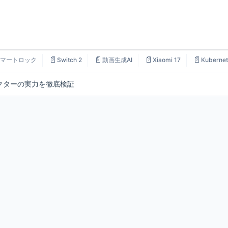
📄
📄
📄
📄
マートロック
Switch 2
動画生成AI
Xiaomi 17
Kubernet
ジェクターの実力を徹底検証