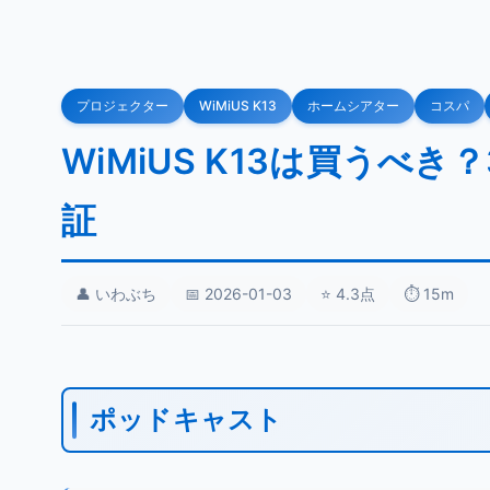
プロジェクター
WiMiUS K13
ホームシアター
コスパ
WiMiUS K13は買う
証
👤 いわぶち
📅 2026-01-03
⭐ 4.3点
⏱️ 15m
ポッドキャスト