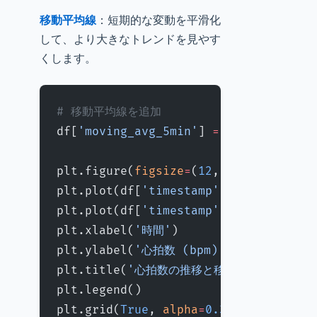
移動平均線
：短期的な変動を平滑化
して、より大きなトレンドを見やす
くします。
# 移動平均線を追加
df[
'moving_avg_5min'
] 
=
 df[
'heart_ra
plt.figure(
figsize
=
(
12
, 
6
))
plt.plot(df[
'timestamp'
], df[
'heart_
plt.plot(df[
'timestamp'
], df[
'moving
plt.xlabel(
'時間'
)
plt.ylabel(
'心拍数 (bpm)'
)
plt.title(
'心拍数の推移と移動平均'
)
plt.legend()
plt.grid(
True
, 
alpha
=
0.3
)