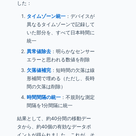
した：
タイムゾーン統一
：デバイスが
異なるタイムゾーンで記録して
いた部分を、すべて日本時間に
統一
異常値除去
：明らかなセンサー
エラーと思われる数値を削除
欠落値補完
：短時間の欠落は線
形補間で埋める（ただし、長時
間の欠落は削除）
時間間隔の統一
：不規則な測定
間隔を1分間隔に統一
結果として、約40分間の移動デー
タから、約40個の有効なデータポ
イントが得られました。これが、そ