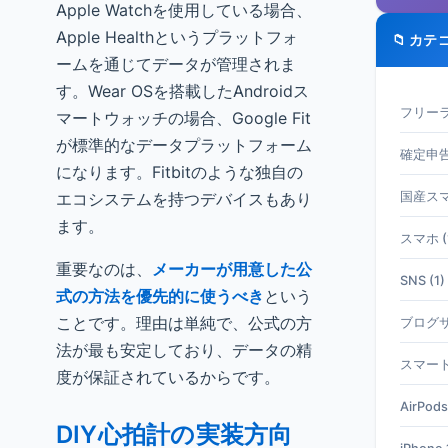
Apple Watchを使用している場合、
Apple Healthというプラットフォ
📁 カテ
ームを通じてデータが管理されま
す。Wear OSを搭載したAndroidス
フリーラ
マートウォッチの場合、Google Fit
が標準的なデータプラットフォーム
確定申告 
になります。Fitbitのような独自の
エコシステムを持つデバイスもあり
国産スマホ
ます。
スマホ (
重要なのは、
メーカーが用意した公
SNS (1)
式の方法を優先的に使うべき
という
ことです。理由は単純で、公式の方
ブログサ
法が最も安定しており、データの精
スマート
度が保証されているからです。
AirPods
DIY心拍計の実装方向