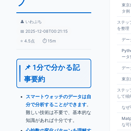
プ
東京
タ例
👤 いわぶち
ステッ
を整理
📅 2025-12-08T00:21:15
デー
⭐ 4.5点
⏱️ 15m
Py
ータ
📌 1分で分かる記
デー
事要約
東京
ステッ
スマートウォッチのデータは自
して傾
分で分析することができます
。
なぜ
難しい技術は不要で、基本的な
Mat
知識があれば十分です。
な可
心拍数の変化パターンを理解す