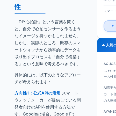
iPhone 1
性
スマート
「DIY心拍計」という言葉を聞く
▼
と、自分で心拍センサーを作るよう
なイメージを持つかもしれません。
しかし、実際のところ、既存のスマ
🔥 人気
ートウォッチから効率的にデータを
取り出すプロセスを「自分で構築す
る」という意味で考えるべきです。
AQUO
は se
具体的には、以下のようなアプロー
ーム性
チが考えられます：
AI需要
方向性1：公式APIの活用
スマート
カード
ウォッチメーカーが提供している開
の大転
発者向けのAPIを使用する方法で
AYANEO
す。Googleの場合、Google Fit