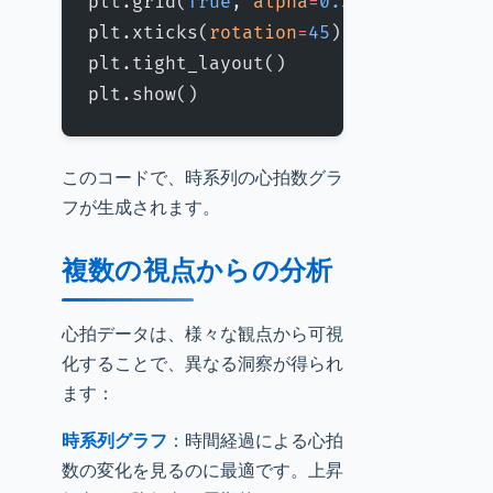
plt.grid(
True
, 
alpha
=
0.3
)
plt.xticks(
rotation
=
45
)
plt.tight_layout()
plt.show()
このコードで、時系列の心拍数グラ
フが生成されます。
複数の視点からの分析
心拍データは、様々な観点から可視
化することで、異なる洞察が得られ
ます：
時系列グラフ
：時間経過による心拍
数の変化を見るのに最適です。上昇