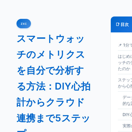
zxc
📑 目次
スマートウォッ
📌 1
チのメトリクス
はじめ
ッチの
を自分で分析す
たのか
ステッ
る方法：DIY心拍
から心
デー
計からクラウド
的な
DI
連携まで5ステッ
実際