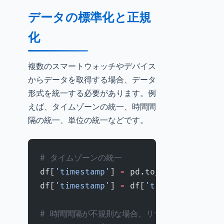
データの標準化と正規
化
複数のスマートウォッチやデバイス
からデータを取得する場合、データ
形式を統一する必要があります。例
えば、タイムゾーンの統一、時間間
隔の統一、単位の統一などです。
# タイムゾーンの統一
df[
'timestamp'
] 
=
 pd.to_datetime(df[
df[
'timestamp'
] 
=
 df[
'timestamp'
].dt
# 時間間隔が不規則な場合、リサンプリング