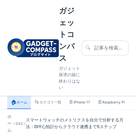
ガジ
ェッ
トコ
ンパ
🔍
ス
ガジェット
探求の旅に
終わりはな
い
🏠
📂
📄
📄

ホーム
カテゴリ一覧
iPhone 17
Raspberry Pi
ホ
スマートウォッチのメトリクスを自分で分析する方
ー
>
zxc
>
法：DIY心拍計からクラウド連携まで5ステップ
ム