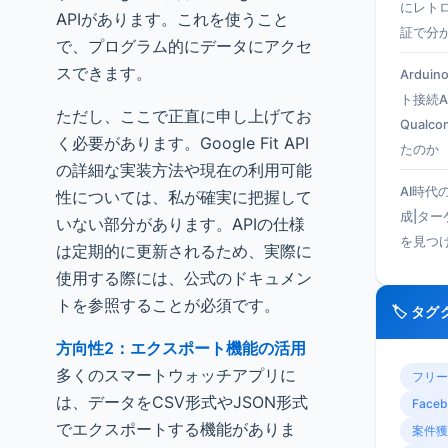
にレト
APIがあります。これを使うこと
証で分
で、プログラム的にデータにアクセ
スできます。
Ardui
ト接続A
ただし、ここで正直に申し上げてお
Qual
く必要があります。Google Fit API
たのか
の詳細な実装方法や現在の利用可能
AI時代
性については、私が確実に把握して
成|タ
いない部分があります。APIの仕様
を見つ
は定期的に更新されるため、実際に
使用する際には、公式のドキュメン
トを参照することが必須です。
🏷️ タ
方向性2：エクスポート機能の活用
多くのスマートウォッチアプリに
フリー
は、データをCSV形式やJSON形式
Faceb
でエクスポートする機能がありま
案件獲