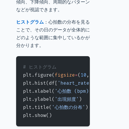
傾向、下降傾向、周期的なパターン
などが視認できます。
ヒストグラム
：心拍数の分布を見る
ことで、その日のデータが全体的に
どのような範囲に集中しているかが
分かります。
# ヒストグラム
plt.figure(
figsize
=
(
10
, 
6
))
plt.hist(df[
'heart_rate'
], 
bins
=
20
, 
plt.xlabel(
'心拍数 (bpm)'
)
plt.ylabel(
'出現頻度'
)
plt.title(
'心拍数の分布'
)
plt.show()