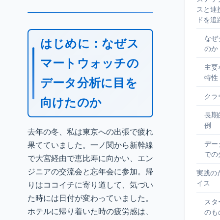
スと連
ドを追
なぜ
はじめに：なぜス
のか
マートウォッチの
主要
特性
データ分析に目を
クラ
向けたのか
長期
例
去年の冬、私は東京への出張で疲れ
デー
果てていました。一ノ関から新幹線
での
で大宮経由で恵比寿に向かい、エン
ジニアの交流会と忘年会に参加。帰
実践の
イス
りはココイチに寄り道して、気づい
た時には日付が変わっていました。
スタ
ホテルに帰り着いた時の疲労感は、
のも