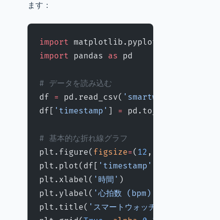
ます：
import
 matplotlib.pyplot 
as
 plt
import
 pandas 
as
 pd
# データを読み込む
df 
=
 pd.read_csv(
'smartwatch_data.cs
df[
'timestamp'
] 
=
 pd.to_datetime(df[
# 基本的な折れ線グラフ
plt.figure(
figsize
=
(
12
, 
6
))
plt.plot(df[
'timestamp'
], df[
'heart_
plt.xlabel(
'時間'
)
plt.ylabel(
'心拍数 (bpm)'
)
plt.title(
'スマートウォッチの心拍数推移'
)