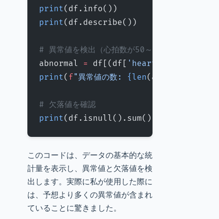
print
(df.info())
print
(df.describe())
# 異常値を検出（心拍数が50～200の範囲外）
abnormal 
=
 df[(df[
'heart_rate'
] 
<
 50
print
(
f
"異常値の数: 
{len
(abnormal)
}
"
)
# 欠落値を確認
print
(df.isnull().sum())
このコードは、データの基本的な統
計量を表示し、異常値と欠落値を検
出します。実際に私が使用した際に
は、予想より多くの異常値が含まれ
ていることに驚きました。