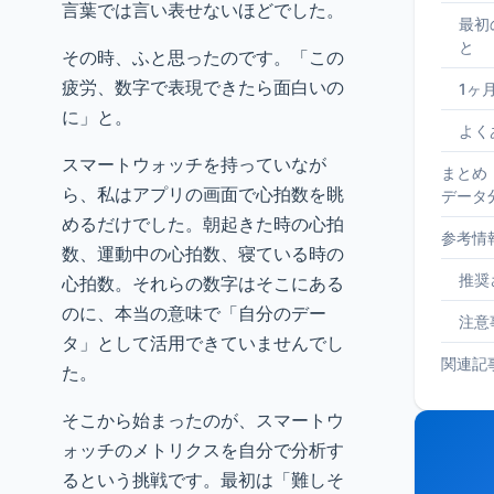
言葉では言い表せないほどでした。
最初
と
その時、ふと思ったのです。「この
疲労、数字で表現できたら面白いの
1ヶ
に」と。
よく
スマートウォッチを持っていなが
まとめ
ら、私はアプリの画面で心拍数を眺
データ
めるだけでした。朝起きた時の心拍
参考情
数、運動中の心拍数、寝ている時の
推奨
心拍数。それらの数字はそこにある
のに、本当の意味で「自分のデー
注意
タ」として活用できていませんでし
関連記
た。
そこから始まったのが、スマートウ
ォッチのメトリクスを自分で分析す
るという挑戦です。最初は「難しそ