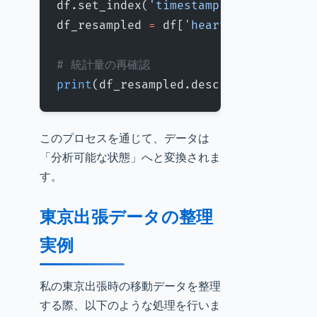
df.set_index(
'timestamp'
, 
inplace
=
Tr
df_resampled 
=
 df[
'heart_rate'
].resa
# 統計量の再確認
print
(df_resampled.describe())
このプロセスを通じて、データは
「分析可能な状態」へと変換されま
す。
東京出張データの整理
実例
私の東京出張時の移動データを整理
する際、以下のような処理を行いま