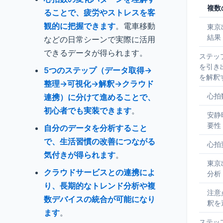
複数
ることで、疲労やストレスを客
観的に把握できます
。電車移動
東京
結果
などの日常シーンで実際に活用
できるデータが得られます。
ステッ
を引き
5つのステップ（データ取得→
を解釈
整理→可視化→解釈→クラウド
心拍
連携）に分けて進めることで、
初心者でも実装できます
。
安静
要性
自分のデータを分析すること
で、生活習慣の改善につながる
心拍
気付きが得られます
。
東京
クラウドサービスとの連携によ
分析
り、長期的なトレンド分析や複
注意
数デバイスの統合が可能になり
釈を
ます
。
ステッ