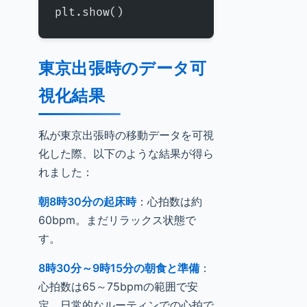
plt.show()
東京出張時のデータ可
視化結果
私が東京出張時の移動データを可視
化した際、以下のような結果が得ら
れました：
朝8時30分の起床時
：心拍数は約
60bpm。まだリラックス状態で
す。
8時30分～9時15分の朝食と準備
：
心拍数は65～75bpmの範囲で安
定。日常的なルーティンでの心拍で