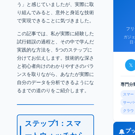
う」と感じていましたが、実際に取
り組んでみると、意外と身近な技術
で実現できることに気づきました。
フリ
この記事では、私が実際に経験した
ガジ
試行錯誤の過程と、その中で学んだ
日
実践的な方法を、5つのステップに
分けてお伝えします。技術的な深さ
𝕏
と初心者向けのわかりやすさのバラ
ンスを取りながら、あなたが実際に
自分のデータを分析できるようにな
専門分
るまでの道のりをご紹介します。
スマー
サーバ
クラウ
ステップ1：スマ
プ
🔔