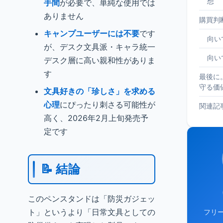
想
手間
が必要で、単純な使用では
ありません
購買判
キャンプユーザーには不要
です
向い
が、デスク文具派・キャラ統一
向い
デスク層に高い親和性がありま
す
最後に
守る価
文具好きの「珍しさ」を求める
心理
にぴったり刺さる可能性が
関連記
高く、2026年2月上旬発売予
定です
📝 結論
このペンスタンドは「防災ガジェッ
ト」というより「日常文具としての
フリ