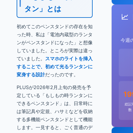
タン」とは
📈
初めてこのペンスタンドの存在を知
った時、私は「電池内蔵型のランタ
今週
ンがペンスタンドになった」と想像
していました。ところが実際は違っ
ていました。
スマホのライトを挿入
することで、初めて光るランタンに
変身する設計
だったのです。
PLUSが2026年2月上旬の発売を予
19
定している「もしもの時ランタンに
できるペンスタンド」は、日常時に
総記
数
は筆記具や定規、ハサミなどを収納
する多機能ペンスタンドとして機能
します。一見すると、ごく普通のデ