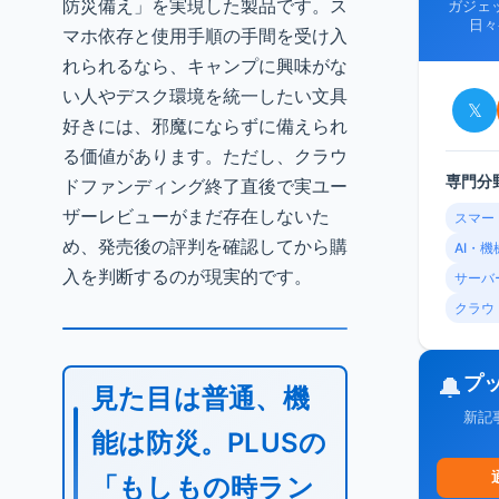
防災備え」を実現した製品です。ス
ガジェ
日々
マホ依存と使用手順の手間を受け入
れられるなら、キャンプに興味がな
い人やデスク環境を統一したい文具
𝕏
好きには、邪魔にならずに備えられ
る価値があります。ただし、クラウ
専門分
ドファンディング終了直後で実ユー
ザーレビューがまだ存在しないた
スマー
め、発売後の評判を確認してから購
AI・
入を判断するのが現実的です。
サーバ
クラウ
プ
🔔
見た目は普通、機
新記
能は防災。PLUSの
「もしもの時ラン