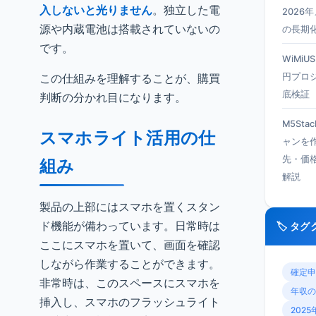
入しないと光りません
。独立した電
2026
源や内蔵電池は搭載されていないの
の長期
です。
WiMiU
この仕組みを理解することが、購買
円プロ
底検証
判断の分かれ目になります。
M5Sta
スマホライト活用の仕
ャンを
先・価
組み
解説
製品の上部にはスマホを置くスタン
ド機能が備わっています。日常時は
🏷️ タ
ここにスマホを置いて、画面を確認
しながら作業することができます。
確定申
非常時は、このスペースにスマホを
年収の
挿入し、スマホのフラッシュライト
2025