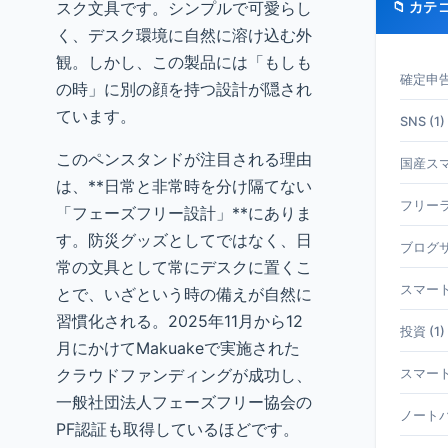
スク文具です。シンプルで可愛らし
📁 カテ
く、デスク環境に自然に溶け込む外
観。しかし、この製品には「もしも
確定申告 
の時」に別の顔を持つ設計が隠され
ています。
SNS (1)
このペンスタンドが注目される理由
国産スマホ
は、**日常と非常時を分け隔てない
フリーラ
「フェーズフリー設計」**にありま
す。防災グッズとしてではなく、日
ブログサ
常の文具として常にデスクに置くこ
スマート
とで、いざという時の備えが自然に
習慣化される。2025年11月から12
投資 (1)
月にかけてMakuakeで実施された
クラウドファンディングが成功し、
スマート
一般社団法人フェーズフリー協会の
ノートパ
PF認証も取得しているほどです。