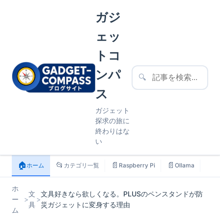
ガジ
ェッ
トコ
ンパ
🔍
ス
ガジェット
探求の旅に
終わりはな
い
🏠
📂
📄
📄
📄
ホーム
カテゴリ一覧
Raspberry Pi
Ollama
ス
ホ
文
文具好きなら欲しくなる。PLUSのペンスタンドが防
ー
>
>
具
災ガジェットに変身する理由
ム