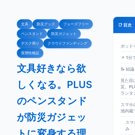
文具
防災グッズ
フェーズフリー
📑 目次
ペンスタンド
防災ガジェット
デスク周り
クラウドファンディング
ポッド
実用性検証
📌 1
文具好きなら欲
📝 結論
見た目
しくなる。PLUS
災。P
ランタ
のペンスタンド
スマホ
池内蔵
が防災ガジェッ
スマ
み
トに変身する理