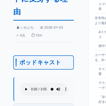
スマ
由
界
非常時
より複
👤 いわぶち
📅 2026-01-03
4ス
⭐ 4点
⏱️ 15m
ス
懐中
ユーザ
る。向
ポッドキャスト
キャ
要
デス
一デ
「珍
好き