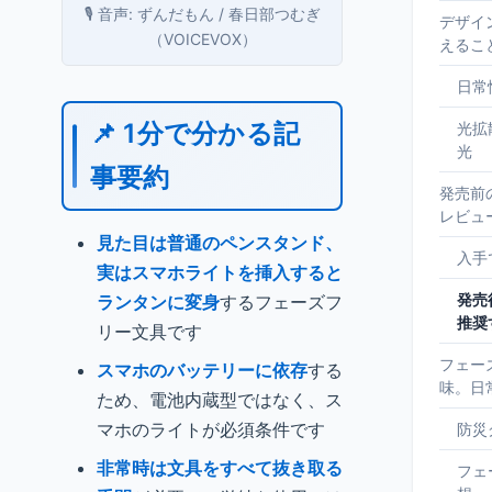
🎙️ 音声: ずんだもん / 春日部つむぎ
デザイ
（VOICEVOX）
えるこ
日常
📌 1分で分かる記
光拡
光
事要約
発売前
レビュ
見た目は普通のペンスタンド、
入手
実はスマホライトを挿入すると
発売
ランタンに変身
するフェーズフ
推奨
リー文具です
フェー
スマホのバッテリーに依存
する
味。日
ため、電池内蔵型ではなく、ス
マホのライトが必須条件です
防災
非常時は文具をすべて抜き取る
フェ