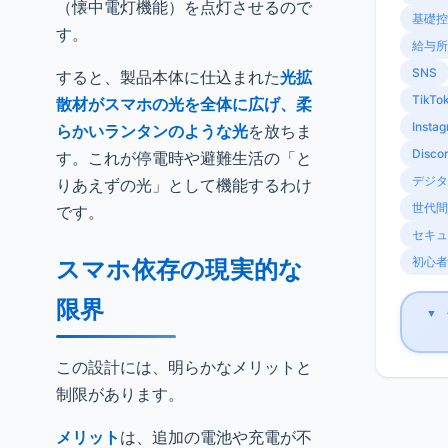
（懐中電灯機能）を点灯させるので
基礎控
す。
給与所
SNS
すると、製品本体に仕込まれた
光拡
TikTo
散材がスマホの光を全体に広げ、柔
Insta
らかいランタンのような光
を放ちま
Disco
す。これが停電時や避難生活の「と
デジタ
りあえずの光」として機能するわけ
世代間
です。
セキュ
初心者
スマホ依存の現実的な
限界
▼
この設計には、明らかなメリットと
制限があります。
メリット
は、追加の電池や充電が不