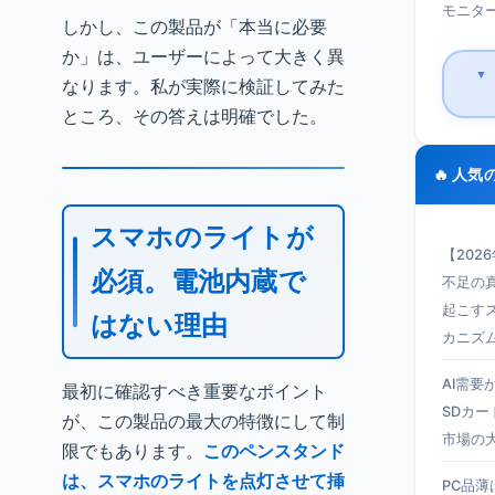
モニター 
しかし、この製品が「本当に必要
か」は、ユーザーによって大きく異
▼
なります。私が実際に検証してみた
ところ、その答えは明確でした。
🔥 人気
スマホのライトが
【202
必須。電池内蔵で
不足の真
起こす
はない理由
カニズ
AI需要
最初に確認すべき重要なポイント
SDカー
が、この製品の最大の特徴にして制
市場の
限でもあります。
このペンスタンド
は、スマホのライトを点灯させて挿
PC品