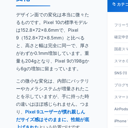
📁 カテ
デザイン面での変化は本当に微々た
るものです。Pixel 10の標準モデル
フリーラ
は152.8×72×8.6mmで、Pixel
9（152.8×72×8.5mm）と比べる
確定申告 
と、高さと幅は完全に同一で、厚さ
国産スマホ
がわずか0.1mm増加しています。重
量も204gとなり、Pixel 9の198gか
スマホ (
ら6gの増加に留まっています。
SNS (1)
この微小な変化は、内部にバッテリ
ブログサ
ーやカメラシステムが増量されたこ
とを示していますが、手に持った時
スマート
の違いはほぼ感じられません。つま
AirPods
り、
Pixel 9ユーザーが慣れ親しん
だサイズ感はそのままに、性能が底
iPhone 1
上げされた
という位置づけです。