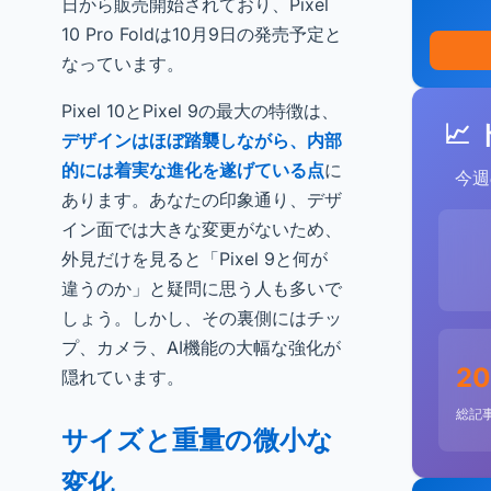
日から販売開始されており、Pixel
10 Pro Foldは10月9日の発売予定と
なっています。
Pixel 10とPixel 9の最大の特徴は、
📈
デザインはほぼ踏襲しながら、内部
的には着実な進化を遂げている点
に
今週
あります。あなたの印象通り、デザ
イン面では大きな変更がないため、
外見だけを見ると「Pixel 9と何が
違うのか」と疑問に思う人も多いで
しょう。しかし、その裏側にはチッ
プ、カメラ、AI機能の大幅な強化が
20
隠れています。
総記
サイズと重量の微小な
変化