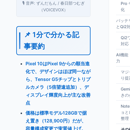
🎙️ 音声: ずんだもん / 春日部つむぎ
Pr
化
（VOICEVOX）
バッテ
とQi2
📌 1分で分かる記
Qi
対応
事要約
AI機能
力
Pixel 10はPixel 9からの順当進
化で、デザインはほぼ同一なが
マジ
り提
ら、Tensor G5チップとトリプ
ルカメラ（5倍望遠追加）、デ
Gem
ィスプレイ輝度向上が主な改善
きの
点
Not
ョと
価格は標準モデル128GBで据
整理
え置き（128,900円）だが、
容量構成変更で実質値上げ。
その