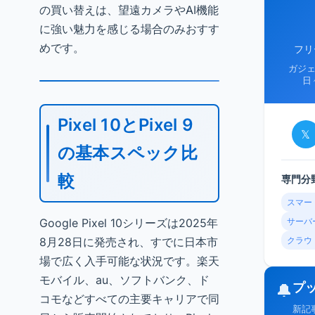
の買い替えは、望遠カメラやAI機能
に強い魅力を感じる場合のみおすす
めです。
フリ
ガジ
日
Pixel 10とPixel 9
𝕏
の基本スペック比
較
専門分
スマー
Google Pixel 10シリーズは2025年
サーバ
8月28日に発売され、すでに日本市
クラウ
場で広く入手可能な状況です。楽天
モバイル、au、ソフトバンク、ド
プ
🔔
コモなどすべての主要キャリアで同
新記