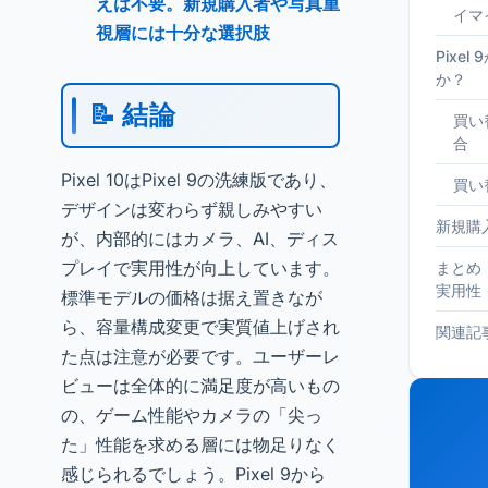
えは不要。新規購入者や写真重
イマ
視層には十分な選択肢
Pixe
か？
📝 結論
買い
合
Pixel 10はPixel 9の洗練版であり、
買い
デザインは変わらず親しみやすい
新規購
が、内部的にはカメラ、AI、ディス
プレイで実用性が向上しています。
まとめ
実用性
標準モデルの価格は据え置きなが
ら、容量構成変更で実質値上げされ
関連記
た点は注意が必要です。ユーザーレ
ビューは全体的に満足度が高いもの
の、ゲーム性能やカメラの「尖っ
た」性能を求める層には物足りなく
感じられるでしょう。Pixel 9から