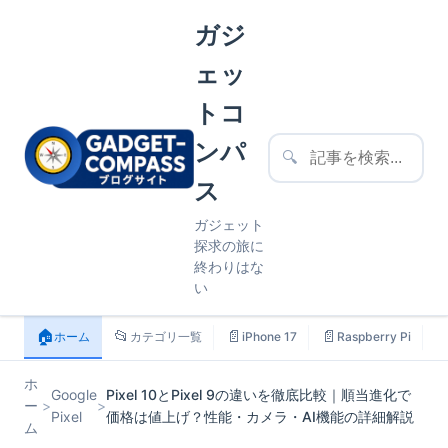
ガジ
ェッ
トコ
ンパ
🔍
ス
ガジェット
探求の旅に
終わりはな
い
🏠
📂
📄
📄

ホーム
カテゴリ一覧
iPhone 17
Raspberry Pi
ホ
Google
Pixel 10とPixel 9の違いを徹底比較｜順当進化で
ー
>
>
Pixel
価格は値上げ？性能・カメラ・AI機能の詳細解説
ム