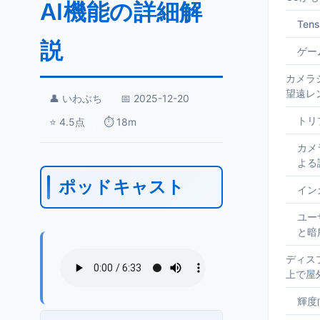
AI機能の詳細解
Ten
説
ゲー
カメラ
望遠レ
👤 いわぶち
📅 2025-12-20
トリ
⭐ 4.5点
⏱️ 18m
カメ
よる
ポッドキャスト
イン
ユー
と暗
ディス
上で屋
輝度