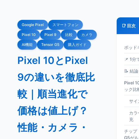
Google Pixel
スマートフォン
📑 目次
Pixel 10
Pixel 9
比較
カメラ
AI機能
Tensor G5
購入ガイド
ポッド
Pixel 10とPixel
📌 1
📝 結論
9の違いを徹底比
Pixel
ック比
較｜順当進化で
サイ
価格は値上げ？
カラ
充
性能・カメラ・
チップ・
G5が