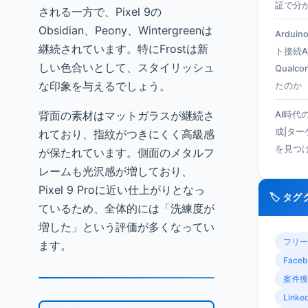
証で分
される一方で、Pixel 9の
Obsidian、Peony、Wintergreenは
Ardui
継続されています。特にFrostは新
ト接続A
しい色合いとして、スタイリッシュ
Qual
な印象を与えるでしょう。
たのか
背面の素材はマットガラスが継続さ
AI時代
成|タ
れており、指紋がつきにくく高級感
を見つ
が保たれています。側面のメタルフ
レームも光沢感が増しており、
Pixel 9 Proに近い仕上がりとなっ
🏷️ タ
ているため、全体的には「洗練度が
増した」という評価が多くなってい
フリー
ます。
Faceb
案件獲
Linke