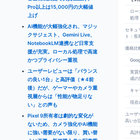
Pro以上は15,000円の大幅値
ロー
上げ
処理
AI機能が大幅強化され、マジッ
セキュ
クサジェスト、Gemini Live、
ト：長
NotebookLM連携など日常支
価格比
援が充実。ローカル処理で高速
かつプライバシー重視
Goo
ユーザーレビューは「バランス
実質
成の
の良い1台」と高評価（★4前
後）だが、ゲーマーやカメラ重
キャ
視層からは「性能が物足りな
現在
い」との声も
ユーザ
Pixel 9所有者は劇的な変化が
高いが
ないため、カメラ強化やAI機能
に強い需要がない限り、買い替
高評