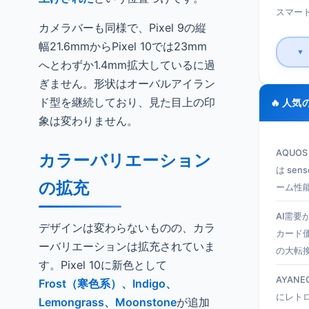
スマート
カメラバーも同様で、Pixel 9の縦
幅21.6mmからPixel 10では23mm
▼
へとわずか1.4mm拡大しているに過
ぎません。形状はオーバルアイラン
ド型を継続しており、見た目上の印
🔥 人気
象は変わりません。
AQUO
カラーバリエーション
は se
の拡充
ーム性
AI需要
デザインは変わらないものの、カラ
カード
ーバリエーションは拡充されていま
の大転
す。Pixel 10に新色として
AYANEO
Frost（寒色系）、Indigo、
にレト
Lemongrass、Moonstone
が追加