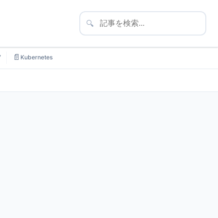
🔍
📄
7
Kubernetes