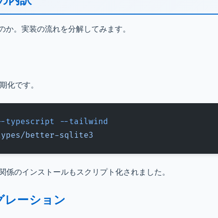
たのか。実装の流れを分解してみます。
初期化です。
--typescript
 --tailwind
types/better-sqlite3
完了。依存関係のインストールもスクリプト化されました。
グレーション