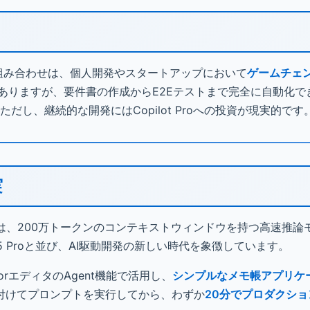
lot Freeの組み合わせは、個人開発やスタートアップにおいて
ゲームチェ
ありますが、要件書の作成からE2Eテストまで完全に自動化で
だし、継続的な開発にはCopilot Proへの投資が現実的です
実
ast-1」は、200万トークンのコンテキストウィンドウを持つ高速推
ni 2.5 Proと並び、AI駆動開発の新しい時代を象徴しています。
rsorエディタのAgent機能で活用し、
シンプルなメモ帳アプリケ
付けてプロンプトを実行してから、わずか
20分でプロダクシ