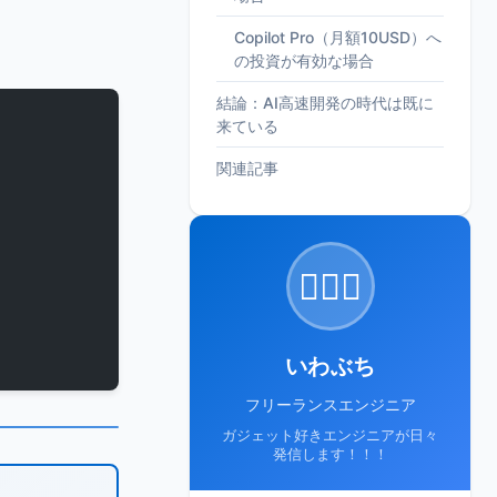
Copilot Pro（月額10USD）へ
の投資が有効な場合
結論：AI高速開発の時代は既に
来ている
関連記事
🙋🏻‍♂️
いわぶち
フリーランスエンジニア
ガジェット好きエンジニアが日々
発信します！！！