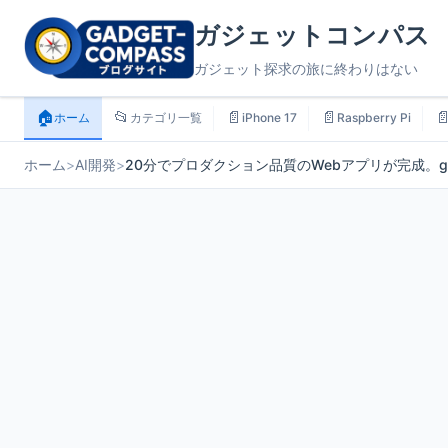
ガジェットコンパス
ガジェット探求の旅に終わりはない
🏠
📂
📄
📄

ホーム
カテゴリ一覧
iPhone 17
Raspberry Pi
ホーム
>
AI開発
>
20分でプロダクション品質のWebアプリが完成。grok-code