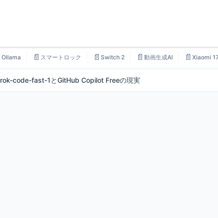

📄
📄
📄
📄
Ollama
スマートロック
Switch 2
動画生成AI
Xiaomi 1
-fast-1とGitHub Copilot Freeの現実