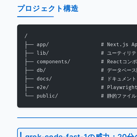
プロジェクト構造
/
├── app/                 # Next.js A
├── lib/                 # ユーティリ
├── components/          # Reactコ
├── db/                  # データベー
├── docs/                # ドキュメント
├── e2e/                 # Playwrig
└── public/              # 静的ファイル
grok-code-fast-1の威力：20