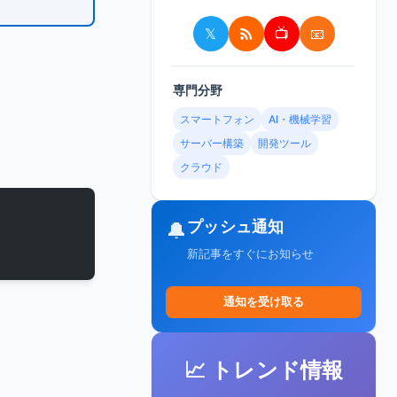
𝕏
📺
📧
専門分野
スマートフォン
AI・機械学習
サーバー構築
開発ツール
クラウド
プッシュ通知
🔔
新記事をすぐにお知らせ
通知を受け取る
📈 トレンド情報