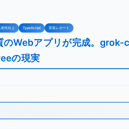
生産性向上
TypeScript
実装レポート
Webアプリが完成。grok-co
 Freeの現実