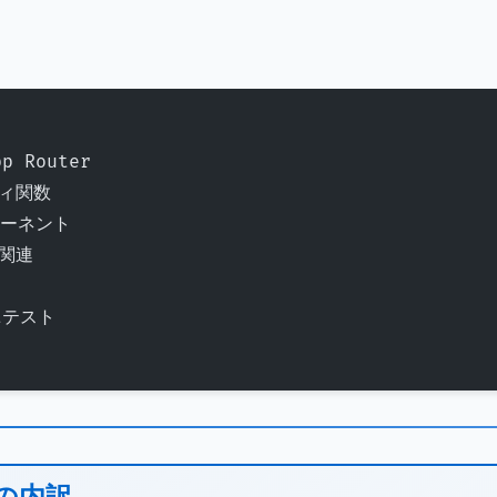
pp Router
ティ関数
ンポーネント
ス関連
htテスト
分の内訳