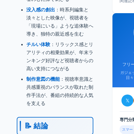
関連記
没入感の創出
：時系列編集と
淡々とした映像が、視聴者を
「現場にいる」ような追体験へ
導き、独特の親近感を生む
チルい体験
：リラックス感とリ
アリティの相乗効果が、年末ラ
ンキング好評など視聴者からの
フリ
高い支持につながる
ガジェ
日々
制作意図の機能
：視聴率意識と
共感重視のバランスが取れた制
作手法が、番組の持続的な人気
𝕏
を支える
専門分
📝 結論
スマー