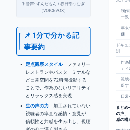
🎙️ 音声: ずんだもん / 春日部つむぎ
（VOICEVOX）
制作
一致
年末
📌 1分で分かる記
価
ドキュ
事要約
訓
作為
定点観察スタイル
：ファミリー
ティ
レストランやバスターミナルな
視聴
ど日常空間を72時間撮影する
促す
ことで、作為のないリアリティ
とリラックス感を実現
日常
生の声の力
：加工されていない
まとめ
視聴者の率直な感情・意見が、
の声」
感の構
信頼性と共感を生み出し、視聴
者の心に深く刺さる