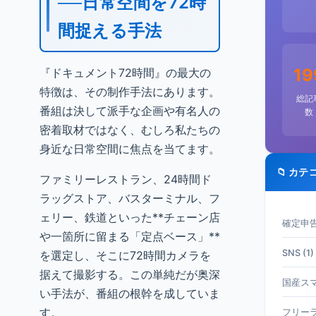
──日常空間を72時
間捉える手法
19
『ドキュメント72時間』の最大の
特徴は、その制作手法にあります。
総記
番組は決して派手な企画や有名人の
数
密着取材ではなく、むしろ私たちの
身近な日常空間に焦点を当てます。
📁 カテ
ファミリーレストラン、24時間ド
ラッグストア、バスターミナル、フ
ェリー、鉄道といった**チェーン店
確定申告 
や一箇所に留まる「定点ベース」**
SNS (1)
を選定し、そこに72時間カメラを
据えて撮影する。この単純だが奥深
国産スマホ
い手法が、番組の根幹を成していま
す。
フリーラ