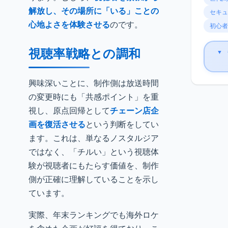
解放し、その場所に「いる」ことの
セキュ
心地よさを体験させる
のです。
初心者
視聴率戦略との調和
▼
興味深いことに、制作側は放送時間
の変更時にも「共感ポイント」を重
視し、原点回帰として
チェーン店企
画を復活させる
という判断をしてい
ます。これは、単なるノスタルジア
ではなく、「チルい」という視聴体
験が視聴者にもたらす価値を、制作
側が正確に理解していることを示し
ています。
実際、年末ランキングでも海外ロケ