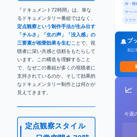
AI・
『ドキュメント72時間』は、単な
サーバ
るドキュメンタリー番組ではなく、
クラウ
定点観察という制作手法が生み出す
「チルさ」「生の声」「没入感」の
プ
🔔
三要素が相乗効果を生む
ことで、視
新記
聴者に深い共感と信頼をもたらして
います。この構造を理解すること
で、なぜこの番組が多くの視聴者に
支持されているのか、そして効果的
なドキュメンタリー制作とは何かが
📈
見えてきます。
今週
定点観察スタイル