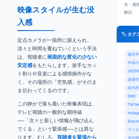
先・価
映像スタイルが生む没
解説
入感
🏷️ タ
定点カメラが一箇所に据えられ、
淡々と時間を重ねていくという手法
確定申
は、視聴者に
画面的な変化の少ない
年収の
安定感
をもたらします。派手なカッ
2025
ト割りや音楽による感情操作がな
基礎控
く、その場所の「空気感」がそのま
給与所
ま伝わってくるのです。
SNS
この静かで落ち着いた映像表現は、
TikTo
テレビ視聴の一般的な期待値
Insta
──「次々と新しい情報が飛び込ん
Disco
でくる」という緊張感──とは異な
デジタ
ります。むしろ、
視聴者を緊張から
世代間