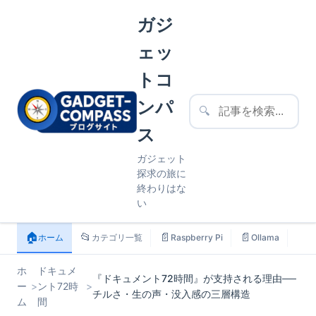
ガジ
ェッ
トコ
ンパ
🔍
ス
ガジェット
探求の旅に
終わりはな
い
🏠
📂
📄
📄
📄
ホーム
カテゴリ一覧
Raspberry Pi
Ollama
ス
ホ
ドキュメ
『ドキュメント72時間』が支持される理由──
ー
>
ント72時
>
チルさ・生の声・没入感の三層構造
ム
間