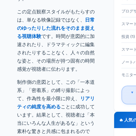
この定点観察スタイルがもたらすの
ブログサ
は、単なる映像記録ではなく、
日常
スマート
のゆったりした流れをそのまま捉え
る視聴体験
です。時間が意図的に加
投資 (1)
速されたり、ドラマティックに編集
スマート
されたりすることなく、人々の自然
な姿と、その場所が持つ固有の時間
ノートパ
感覚が視聴者に伝わります。
モニター 
制作側の意図として、この「一本道
系」「密着系」の縛り撮影によっ
▼
て、作為性を最小限に抑え、
リアリ
ティの純度を高める
ことに成功して
います。結果として、視聴者は「本
🔥 人気
当にいろんな人生があるな」という
素朴な驚きと共感に包まれるので