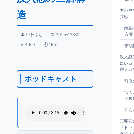
生の声
造
共感
編集
言葉
👤 いわぶち
📅 2025-12-30
⭐ 4.5点
⏱️ 15m
信頼
没入感
にいる
理メカ
ポッドキャスト
時系
淡々
す現
知ら
三要素
『ドキ
支持さ