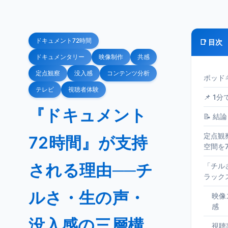
ドキュメント72時間
📑 目次
ドキュメンタリー
映像制作
共感
定点観察
没入感
コンテンツ分析
ポッド
テレビ
視聴者体験
📌 1
『ドキュメント
📝 結論
定点観
72時間』が支持
空間を
される理由──チ
「チル
ラック
ルさ・生の声・
映像
感
没入感の三層構
視聴