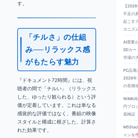
す。
【202
不足の真
起こす
カニズ
「チルさ」の仕組
AI需要
み──リラックス感
SDカー
市場の
がもたらす魅力
PC品
2026
『ドキュメント72時間』には、視
の長期
聴者の間で「チルい」（リラックス
した、ゆったり観られる）という評
WiMiU
価が定着しています。これは単なる
円プロ
感覚的な評価ではなく、番組の映像
底検証
スタイルと構成に根ざした、計算さ
M5Sta
れた効果です。
ャンを