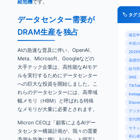
給危機
です。
🏷️ タ
データセンター需要が
DRAM生産を独占
確定申
年収の
AIの急速な普及に伴い、OpenAI、
2025
Meta、Microsoft、Googleなどの
基礎控
大手テック企業は、高性能なAIモデ
給与所
ルを実行するためにデータセンター
SNS
への巨大な投資を開始しました。こ
TikTo
れらのデータセンターには、高帯域
Insta
幅メモリ（HBM）と呼ばれる特殊
Disco
なメモリが大量に必要とされます。
デジタ
世代間
Micron CEOは「顧客によるAIデー
セキュ
タセンター構築計画が、我々の需要
初心者
予測を急激に押し上げた」と明言し