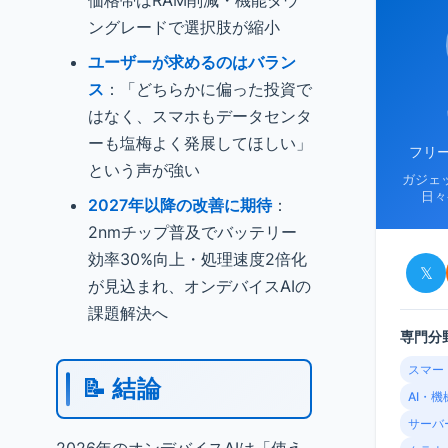
価格帯はRAM削減・機能ダウ
ングレードで選択肢が縮小
ユーザーが求めるのはバラン
ス
：「どちらかに偏った投資で
はなく、スマホもデータセンタ
ーも塩梅よく発展してほしい」
フリ
という声が強い
ガジェ
日々
2027年以降の改善に期待
：
2nmチップ普及でバッテリー
効率30%向上・処理速度2倍化
𝕏
が見込まれ、オンデバイスAIの
課題解決へ
専門分
スマー
📝 結論
AI・
サーバ