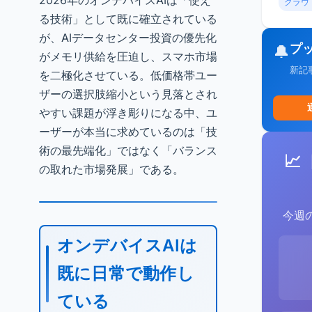
2026年のオンデバイスAIは「使え
クラウ
る技術」として既に確立されている
が、AIデータセンター投資の優先化
プ
🔔
がメモリ供給を圧迫し、スマホ市場
新記
を二極化させている。低価格帯ユー
ザーの選択肢縮小という見落とされ
やすい課題が浮き彫りになる中、ユ
ーザーが本当に求めているのは「技
術の最先端化」ではなく「バランス
📈
の取れた市場発展」である。
今週
オンデバイスAIは
既に日常で動作し
ている