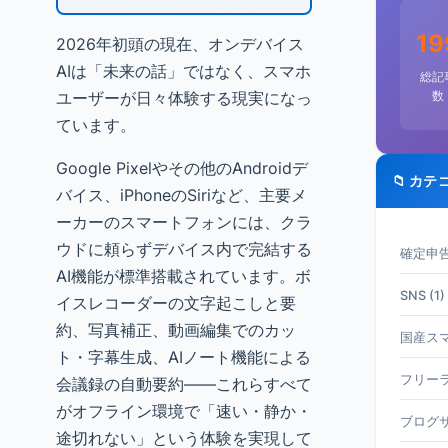
19
2026年初頭の現在、オンデバイス
AIは「未来の話」ではなく、スマホ
総記
数
ユーザーが日々体験する現実になっ
ています。
Google Pixelやその他のAndroidデ
📁 カテ
バイス、iPhoneのSiriなど、主要メ
ーカーのスマートフォンには、クラ
ウドに頼らずデバイス内で完結する
確定申告 
AI機能が標準搭載されています。ボ
SNS (1)
イスレコーダーの文字起こしと要
約、写真補正、動画編集でのカッ
国産スマホ
ト・字幕生成、AIノート機能による
フリーラ
会議録の自動要約——これらすべて
がオフライン環境で「速い・静か・
ブログサ
途切れない」という体験を実現して