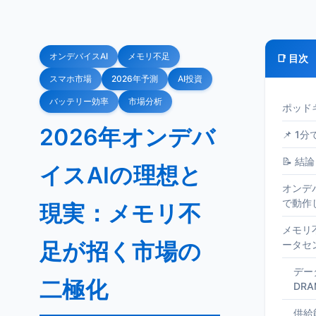
オンデバイスAI
メモリ不足
📑 目次
スマホ市場
2026年予測
AI投資
バッテリー効率
市場分析
ポッド
2026年オンデバ
📌 1
📝 結論
イスAIの理想と
オンデ
で動作
現実：メモリ不
メモリ
足が招く市場の
ータセ
デー
二極化
DR
供給