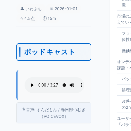
騰
👤 いわぶち
📅 2026-01-01
市場の
⭐ 4.5点
⏱️ 15m
えてい
フラ
位性
ポッドキャスト
低価
オンデ
課題：
バッ
処理
改善
の2
🎙️ 音声: ずんだもん / 春日部つむぎ
（VOICEVOX）
ユーザ
「バラ