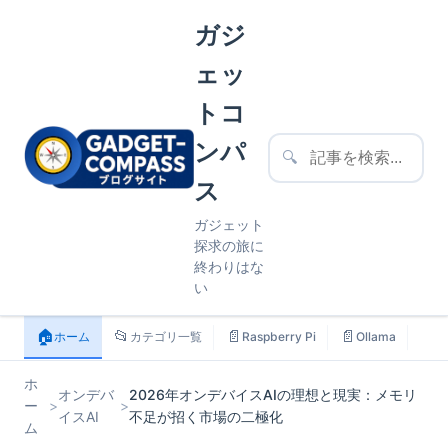
ガジ
ェッ
トコ
ンパ
🔍
ス
ガジェット
探求の旅に
終わりはな
い
🏠
📂
📄
📄
📄
ホーム
カテゴリ一覧
Raspberry Pi
Ollama
ス
ホ
オンデバ
2026年オンデバイスAIの理想と現実：メモリ
ー
>
>
イスAI
不足が招く市場の二極化
ム