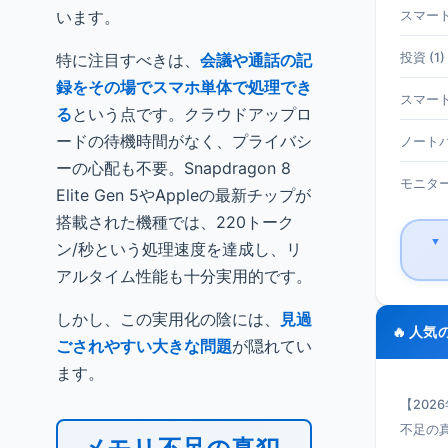
います。
スマート
特に注目すべきは、
会議や通話の記
投資 (1)
録をその場でスマホ単体で処理でき
スマート
る
という点です。クラウドアップロ
ードの待機時間がなく、プライバシ
ノートパ
ーの心配も不要。Snapdragon 8
モニター 
Elite Gen 5やAppleの最新チップが
搭載された機種では、220トーク
▼
ン/秒という処理速度を達成し、リ
アルタイム性能も十分実用的です。
しかし、この実用化の陰には、
見過
🔥 人気
ごされやすい大きな問題
が隠れてい
ます。
【202
不足の真