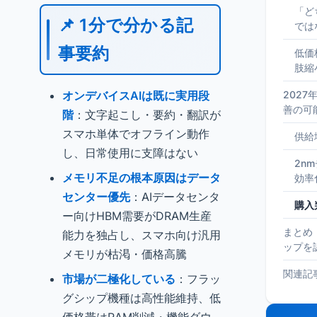
「ど
📌 1分で分かる記
では
事要約
低価
肢縮
オンデバイスAIは既に実用段
202
善の可
階
：文字起こし・要約・翻訳が
スマホ単体でオフライン動作
供給
し、日常使用に支障はない
2n
メモリ不足の根本原因はデータ
効率
センター優先
：AIデータセンタ
購入
ー向けHBM需要がDRAM生産
まとめ
能力を独占し、スマホ向け汎用
ップを
メモリが枯渇・価格高騰
関連記
市場が二極化している
：フラッ
グシップ機種は高性能維持、低