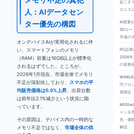
メモリ不足の真犯
起こす
カニズ
人：AIデータセン
ター優先の構図
AI需要
SDカー
市場の
オンデバイスAIが実用化されるに伴
い、スマートフォンのメモリ
PC品
2026
（RAM）容量は16GB以上が標準化
の長期
されるはずでした。ところが、
2026年1月現在、市場全体でメモリ
WiMiU
不足が深刻化しており、
スマホの平
円プロ
均販売価格は6.9%上昇
、出荷台数
底検証
は前年比2.1%減少という状況に陥
M5Sta
っています。
ャンを
その原因は、デバイス内の一時的な
先・価
メモリ不足ではなく、
市場全体の供
解説