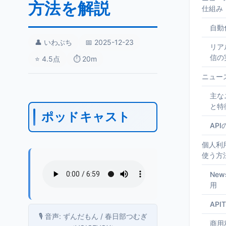
方法を解説
仕組み
自動
👤 いわぶち
📅 2025-12-23
リア
信の
⭐ 4.5点
⏱️ 20m
ニュー
主な
と特
ポッドキャスト
AP
個人利
使う方
New
用
API
🎙️ 音声: ずんだもん / 春日部つむぎ
商用