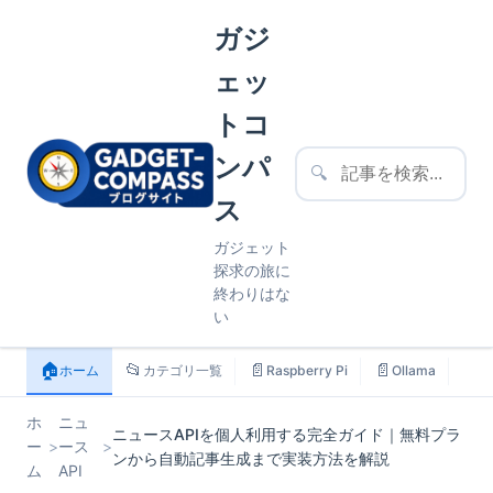
ガジ
ェッ
トコ
ンパ
🔍
ス
ガジェット
探求の旅に
終わりはな
い
🏠
📂
📄
📄
📄
ホーム
カテゴリ一覧
Raspberry Pi
Ollama
ス
ホ
ニュ
ニュースAPIを個人利用する完全ガイド｜無料プラ
ー
>
ース
>
ンから自動記事生成まで実装方法を解説
ム
API