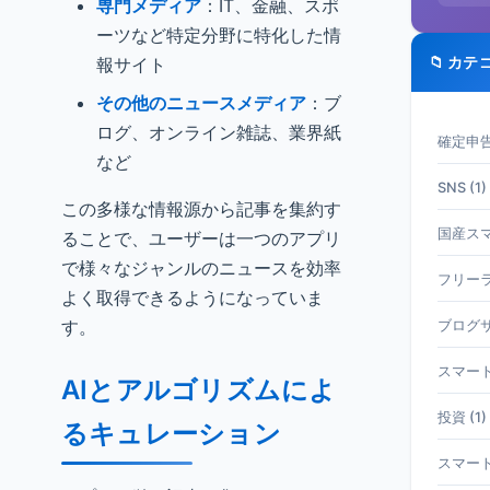
専門メディア
：IT、金融、スポ
ーツなど特定分野に特化した情
📁 カテ
報サイト
その他のニュースメディア
：ブ
ログ、オンライン雑誌、業界紙
確定申告 
など
SNS (1)
この多様な情報源から記事を集約す
国産スマホ
ることで、ユーザーは一つのアプリ
で様々なジャンルのニュースを効率
フリーラ
よく取得できるようになっていま
す。
ブログサ
スマート
AIとアルゴリズムによ
投資 (1)
るキュレーション
スマート