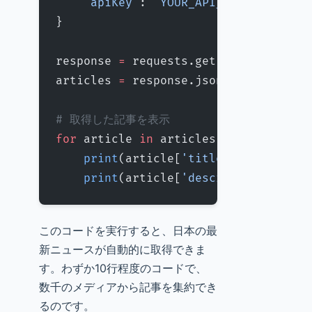
    "apiKey"
: 
"YOUR_API_KEY"
  # あな
}
response 
=
 requests.get(url, 
params
=
articles 
=
 response.json()  
# JSON
# 取得した記事を表示
for
 article 
in
 articles[
'articles'
]:
    print
(article[
'title'
])
    print
(article[
'description'
])
このコードを実行すると、日本の最
新ニュースが自動的に取得できま
す。わずか10行程度のコードで、
数千のメディアから記事を集約でき
るのです。