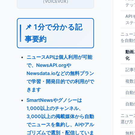
（VOICEVOX）
テッ
AP
ステ
📌 1分で分かる記
ニュー
事要約
を自動
動画
ニュースAPIは個人利用が可能
化
で、NewsAPI.orgや
記事
Newsdata.ioなどの無料プラン
で学習・開発目的での利用がで
複数
きます
自動
SmartNewsやグノシーは
自動
1,000以上のチャンネル、
ニュー
3,000以上の掲載媒体から自動
選び方
でニュースを集約し、AIやアル
ゴリズムで選別・配信していま
無料