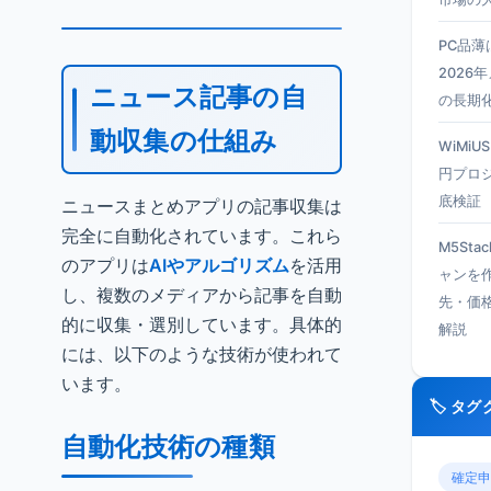
PC品
2026
ニュース記事の自
の長期
動収集の仕組み
WiMiU
円プロ
底検証
ニュースまとめアプリの記事収集は
完全に自動化されています。これら
M5Sta
のアプリは
AIやアルゴリズム
を活用
ャンを
し、複数のメディアから記事を自動
先・価
的に収集・選別しています。具体的
解説
には、以下のような技術が使われて
います。
🏷️ タ
自動化技術の種類
確定申