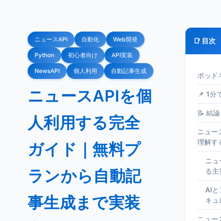
ニュースAPI
自動化
Web開発
📑 目次
Python
初心者向け
API実装
NewsAPI
個人利用
自動記事生成
ポッド
ニュースAPIを個
📌 1
📝 結論
人利用する完全
ニュー
理解す
ガイド｜無料プ
ニュ
ランから自動記
る主
AI
事生成まで実装
キュ
ニュー