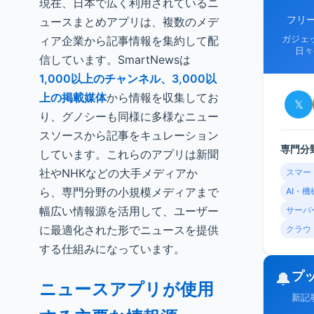
現在、日本で広く利用されているニ
フリ
ュースまとめアプリは、複数のメデ
ィア企業から記事情報を集約して配
ガジェ
日々
信しています。SmartNewsは
1,000以上のチャンネル、3,000以
上の掲載媒体
から情報を収集してお
𝕏
り、グノシーも同様に多様なニュー
スソースから記事をキュレーション
専門分
しています。これらのアプリは新聞
社やNHKなどの大手メディアか
スマー
ら、専門分野の小規模メディアまで
AI・
幅広い情報源を活用して、ユーザー
サーバ
に最適化された形でニュースを提供
クラウ
する仕組みになっています。
プ
🔔
ニュースアプリが使用
新記