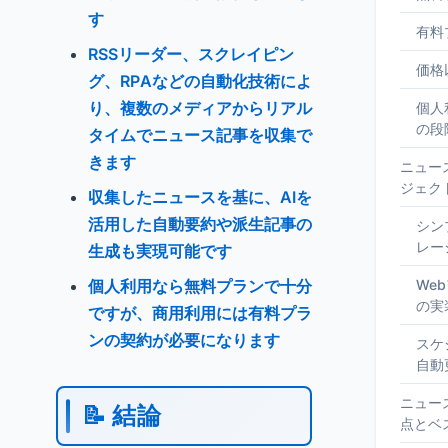
す
有料
RSSリーダー、スクレイピン
価格
グ、RPAなどの自動化技術によ
り、複数のメディアからリアル
個人
の段
タイムでニュース記事を収集で
きます
ニュー
ジェク
収集したニュースを基に、AIを
活用した自動要約や派生記事の
シン
レー
生成も実現可能です
個人利用なら無料プランで十分
We
の実
ですが、商用利用には有料プラ
ンの契約が必要になります
スケ
自動
ニュー
📝 結論
点とベ