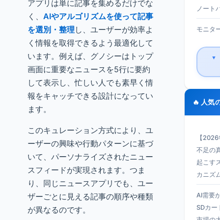
アプリは単に記事を集めるだけでな
ノートパ
く、
AIやアルゴリズムを使って記事
を選別・整理
し、ユーザーが効率よ
モニター 
く情報を取得できるよう最適化して
います。例えば、グノシーはトップ
▼
画面に重要なニュースを5行に要約
して表示し、忙しい人でも素早く情
報をキャッチできる設計になってい
🔥 人気
ます。
このキュレーション方式により、ユ
【202
ーザーの興味や行動パターンに基づ
不足の真
いて、パーソナライズされたニュー
起こす
スフィードが実現されます。つま
カニズ
り、同じニュースアプリでも、ユー
ザーごとに見える記事の順序や種類
AI需要
SDカー
が異なるのです。
市場の