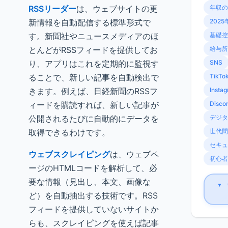
RSSリーダー
は、ウェブサイトの更
年収の
新情報を自動配信する標準形式で
2025
す。新聞社やニュースメディアのほ
基礎控
とんどがRSSフィードを提供してお
給与所
り、アプリはこれを定期的に監視す
SNS
ることで、新しい記事を自動検出で
TikTo
きます。例えば、日経新聞のRSSフ
Insta
ィードを購読すれば、新しい記事が
Disco
公開されるたびに自動的にデータを
デジタ
取得できるわけです。
世代間
セキュ
ウェブスクレイピング
は、ウェブペ
初心者
ージのHTMLコードを解析して、必
要な情報（見出し、本文、画像な
▼
ど）を自動抽出する技術です。RSS
フィードを提供していないサイトか
らも、スクレイピングを使えば記事