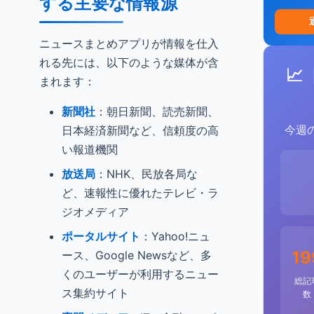
する主要な情報源
ニュースまとめアプリが情報を仕入
れる先には、以下のような媒体が含
📈
まれます：
新聞社
：朝日新聞、読売新聞、
今週
日本経済新聞など、信頼度の高
い報道機関
放送局
：NHK、民放各局な
ど、速報性に優れたテレビ・ラ
ジオメディア
ポータルサイト
：Yahoo!ニュ
19
ース、Google Newsなど、多
くのユーザーが利用するニュー
総記
ス集約サイト
数