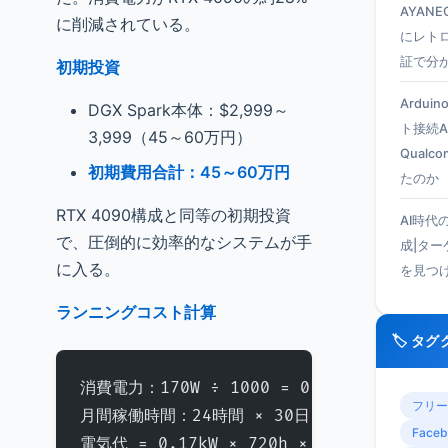
AYANEO
に削減されている。
にレト
証で分
初期投資
Ardui
DGX Spark本体：$2,999～
ト接続A
3,999（45～60万円）
Qual
初期費用合計：45～60万円
たのか
RTX 4090構成と同等の初期投資
AI時代
で、圧倒的に効率的なシステムが手
成|タ
に入る。
を見つ
ランニングコスト計算
🏷️ タ
消費電力：170W ÷ 1000 = 0.17kW
フリー
月間稼働時間：24時間 × 30日 = 720時間
Faceb
電気代 = 0.17kW × 720h × 27円/kWh = 3