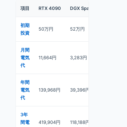
項目
RTX 4090
DGX Spark
Ryzen AI 
初期
50万円
52万円
30万円
投資
月間
電気
11,664円
3,283円
1,749円
代
年間
電気
139,968円
39,396円
20,988円
代
3年
間電
419,904円
118,188円
62,964円