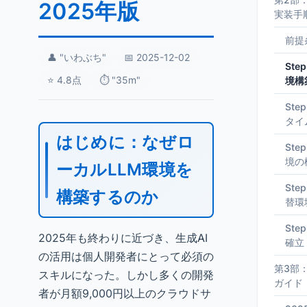
2025年版
実装手
前提
👤 "いわぶち"
📅 2025-12-02
St
⭐ 4.8点
⏱️ "35m"
境構
St
タイ
はじめに：なぜロ
Ste
境の
ーカルLLM環境を
Step
構築するのか
替環
St
2025年も終わりに近づき、生成AI
確立
の活用は個人開発者にとって必須の
第3部
スキルになった。しかし多くの開発
ガイド
者が月額9,000円以上のクラウドサ