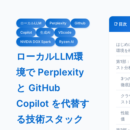
ローカルLLM
Perplexity
Github
📑 目次
Copilot
生成AI
VScode
NVIDIA DGX Spark
Ryzen AI
はじめ
環境を
ローカルLLM環
第1部
スト分
境で Perplexity
3つ
と GitHub
徹底
クラ
Copilot を代替す
スト
性能
る技術スタック
価
第2部