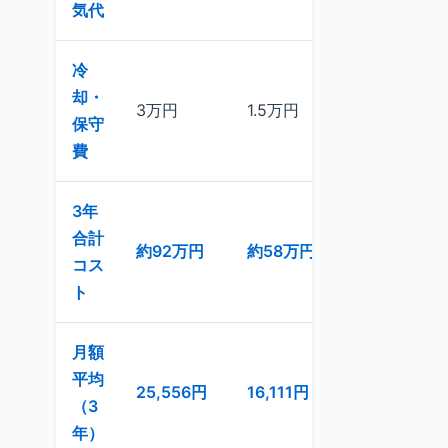
気代
冷
却・
3万円
1.5万円
0.6万円
保守
費
3年
合計
約92万円
約58万円
約35万円
コス
ト
月額
平均
25,556円
16,111円
9,777円
（3
年）