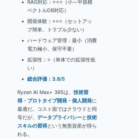
RAG対応：⭐⭐⭐（小～中規模
ベクトルDB対応）
開発体験：⭐⭐⭐（セットアッ
プ簡単、トラブル少ない）
ハードウェア管理：最小（消費
電力極小、保守不要）
拡張性：⭐（単体での拡張性低
い）
総合評価：3.8/5
Ryzen AI Max+ 395は、
技術習
得・プロトタイプ開発・個人開発
に
最適だ。コスト面ではクラウドと同
等だが、
データプライバシー
と
技術
スキルの習得
という無形資産が得ら
れる。