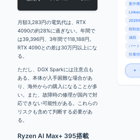
案件獲
Linke
2025
月額3,283円の電気代は、RTX
税制改
4090の約28%に過ぎない。年間で
減税
は39,396円、3年間で118,188円。
パート
RTX 4090との差は30万円以上にな
扶養控
る。
ただし、DGX Sparkには注意点も
▼
ある。本体が入手困難な場合があ
り、海外からの購入になることが多
い。また、故障時の修理が国内で対
応できない可能性がある。これらの
リスクも含めて判断する必要があ
る。
Ryzen AI Max+ 395搭載