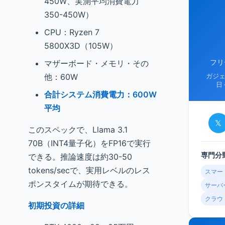
450W、実測平均消費電力
350-450W）
CPU：Ryzen 7
5800X3D（105W）
フリ
マザーボード・メモリ・その
他：60W
ガジ
日
合計システム消費電力：600W
平均
𝕏
このスペックで、Llama 3.1
70B（INT4量子化）をFP16で実行
専門分
できる。推論速度は約30-50
tokens/secで、実用レベルのレス
スマー
ポンスタイムが期待できる。
サーバ
クラウ
初期投資の詳細