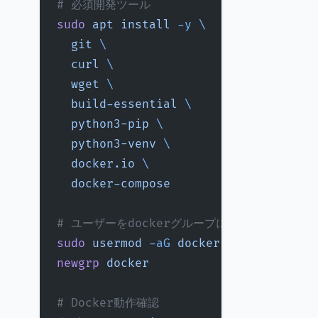
# 必須開発ツール
sudo
 apt
 install
 -y
 \
  git
 \
  curl
 \
  wget
 \
  build-essential
 \
  python3-pip
 \
  python3-venv
 \
  docker.io
 \
  docker-compose
# ユーザーをdockerグループに追加（sudoなし
sudo
 usermod
 -aG
 docker
 $USER
newgrp
 docker
# Docker動作確認