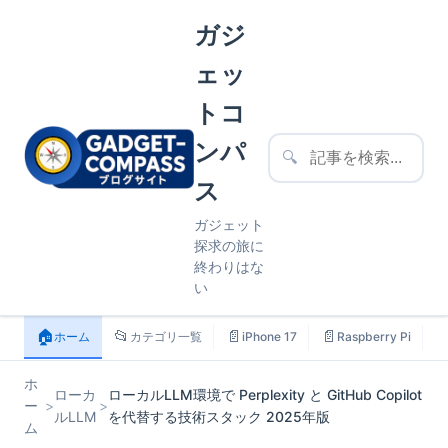
ガジ
ェッ
トコ
ンパ
🔍
ス
ガジェット
探求の旅に
終わりはな
い
🏠
📂
📄
📄

ホーム
カテゴリ一覧
iPhone 17
Raspberry Pi
ホ
ローカ
ローカルLLM環境で Perplexity と GitHub Copilot
ー
>
>
ルLLM
を代替する技術スタック 2025年版
ム