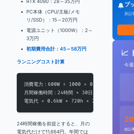
RTX 4090：28～35万円
プ
🔔
PC本体（CPU/主板/メモ
新記
リ/SSD）：15～20万円
電源ユニット（1000W）：2～
3万円
初期費用合計：45～58万円
📈
ランニングコスト計算
今週
消費電力：600W ÷ 1000 = 0.6kW
月間稼働時間：24時間 × 30日 = 720時間
電気代 = 0.6kW × 720h × 27円/kWh = 11
20
24時間稼働を前提とすると、月の
総記
電気代だけで11,664円。年間では