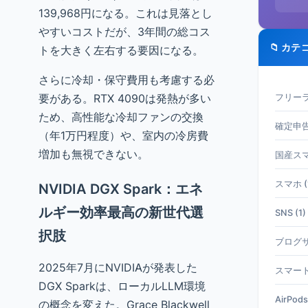
139,968円になる。これは見落とし
やすいコストだが、3年間の総コス
📁 カテ
トを大きく左右する要因になる。
さらに冷却・保守費用も考慮する必
要がある。RTX 4090は発熱が多い
フリーラ
ため、高性能な冷却ファンの交換
確定申告 
（年1万円程度）や、室内の冷房費
増加も無視できない。
国産スマホ
スマホ (
NVIDIA DGX Spark：エネ
ルギー効率最高の新世代選
SNS (1)
択肢
ブログサ
2025年7月にNVIDIAが発表した
スマート
DGX Sparkは、ローカルLLM環境
AirPods
の概念を変えた。Grace Blackwell