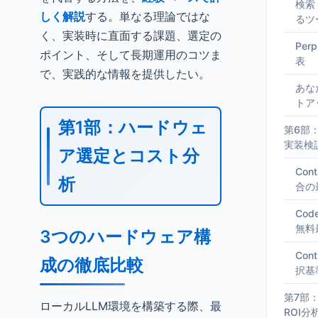
検索
しく解説
する。単なる理論ではな
るツ
く、実装時に直面する課題、選定の
Per
ポイント、そして長期運用のコツま
表
で、実践的な情報を提供したい。
あな
トア
第1部：ハードウェ
第6部：G
実装検
ア選定とコスト分
Con
析
合の
Co
無料
3つのハードウェア構
Cont
成の徹底比較
択基
第7部
ローカルLLM環境を構築する際、最
ROI