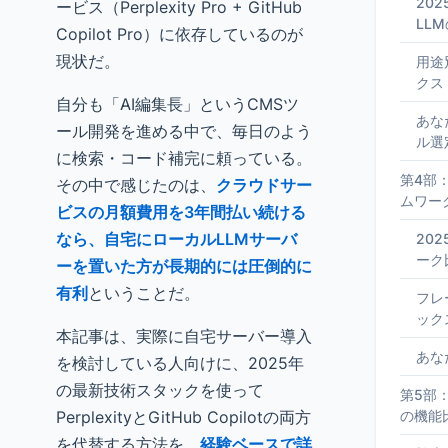
20
ービス（Perplexity Pro + GitHub
LL
Copilot Pro）に依存しているのが
現状だ。
用途
クス
自分も「AI編集長」というCMSツ
あな
ール開発を進める中で、毎日のよう
ル選
に検索・コード補完に頼っている。
第4部
その中で感じたのは、
クラウドサー
ムワー
ビスの月額費用を3年間払い続ける
なら、自宅にローカルLLMサーバ
20
ーク
ーを置いた方が長期的には圧倒的に
有利
ということだ。
フレ
ック
本記事は、実際に自宅サーバー導入
あな
を検討している人向けに、2025年
の最新技術スタックを使って
第5部：
PerplexityとGitHub Copilotの両方
の機能
を代替する方法を、
経験ベースで詳