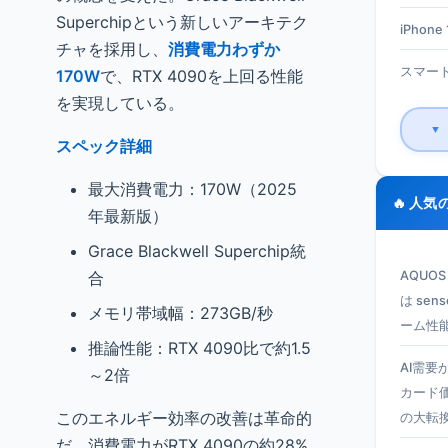
Superchipという新しいアーキテク
iPhone 1
チャを採用し、
消費電力わずか
スマート
170W
で、RTX 4090を上回る性能
を実現している。
▼
スペック詳細
最大消費電力：170W（2025
🔥 人気
年最新版）
Grace Blackwell Superchip統
合
AQUO
は se
メモリ帯域幅：273GB/秒
ーム性
推論性能：RTX 4090比で約1.5
AI需要
～2倍
カード
このエネルギー効率の改善は革命的
の大転
だ。消費電力がRTX 4090の約28%