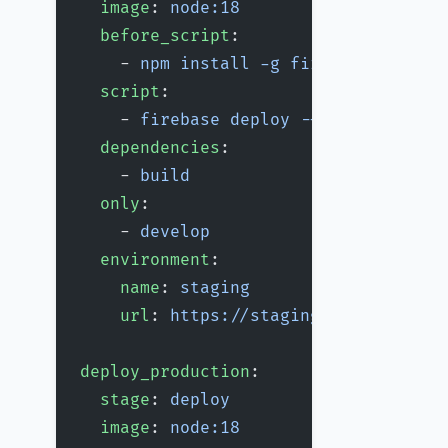
  image
: 
node:18
  before_script
:
    - 
npm install -g firebase-tools
  script
:
    - 
firebase deploy --token $FIREB
  dependencies
:
    - 
build
  only
:
    - 
develop
  environment
:
    name
: 
staging
    url
: 
https://staging-example.fir
deploy_production
:
  stage
: 
deploy
  image
: 
node:18