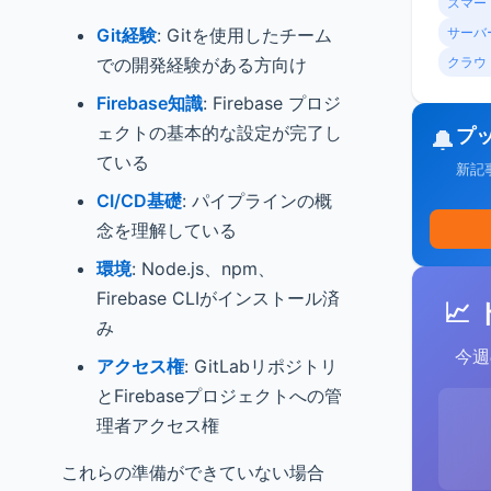
スマー
Git経験
: Gitを使用したチーム
サーバ
での開発経験がある方向け
クラウ
Firebase知識
: Firebase プロジ
ェクトの基本的な設定が完了し
プ
🔔
ている
新記
CI/CD基礎
: パイプラインの概
念を理解している
環境
: Node.js、npm、
Firebase CLIがインストール済
📈
み
今週
アクセス権
: GitLabリポジトリ
とFirebaseプロジェクトへの管
理者アクセス権
これらの準備ができていない場合