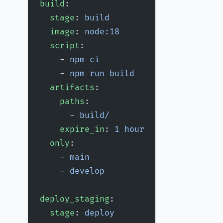
build
:
  stage
: 
build
  image
: 
node:18
  script
:
    - 
npm ci
    - 
npm run build
  artifacts
:
    paths
:
      - 
build/
    expire_in
: 
1 hour
  only
:
    - 
main
    - 
develop
deploy_staging
:
  stage
: 
deploy