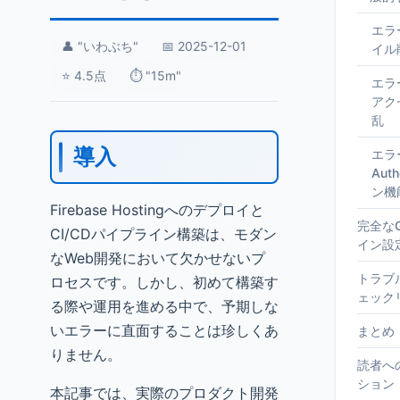
エラー
👤 "いわぶち"
📅 2025-12-01
イル
⭐ 4.5点
⏱️ "15m"
エラー
アク
乱
導入
エラー
Aut
ン機
Firebase Hostingへのデプロイと
完全なG
CI/CDパイプライン構築は、モダン
イン設
なWeb開発において欠かせないプ
トラブ
ロセスです。しかし、初めて構築す
ェック
る際や運用を進める中で、予期しな
いエラーに直面することは珍しくあ
まとめ
りません。
読者へ
ション
本記事では、実際のプロダクト開発