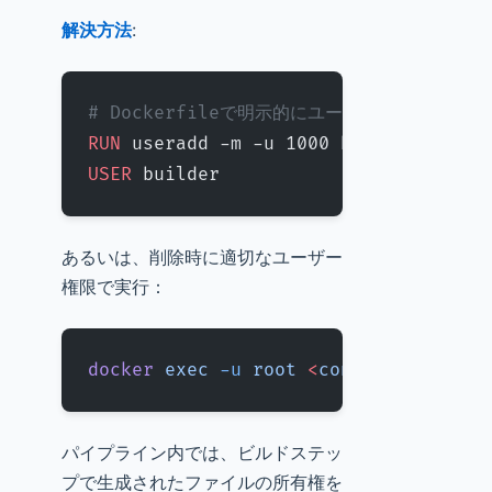
解決方法
:
# Dockerfileで明示的にユーザーを指定
RUN
 useradd -m -u 1000 builder
USER
 builder
あるいは、削除時に適切なユーザー
権限で実行：
docker
 exec
 -u
 root
 <
container_i
d
>
 r
パイプライン内では、ビルドステッ
プで生成されたファイルの所有権を