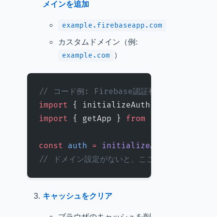
メインを追加
example.firebaseapp.com
カスタムドメイン（例:
）
example.com
// コード例: Firebase認証初期化
import
 { initializeAuth } 
from
 "fire
import
 { getApp } 
from
 "firebase/app
const
 auth
 =
 initializeAuth
(
getApp
()
// ドメイン設定がないと、ここでエラーが発生す
キャッシュをクリア
ブラウザのキャッシュを削