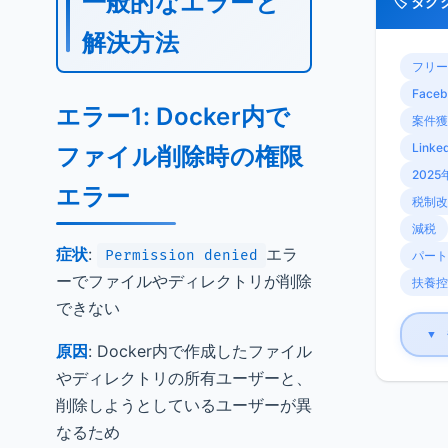
一般的なエラーと
🏷️ タ
解決方法
フリー
Faceb
エラー1: Docker内で
案件獲
Linke
ファイル削除時の権限
2025
エラー
税制改
減税
症状
:
エラ
Permission denied
パート
ーでファイルやディレクトリが削除
扶養控
できない
▼
原因
: Docker内で作成したファイル
やディレクトリの所有ユーザーと、
削除しようとしているユーザーが異
なるため