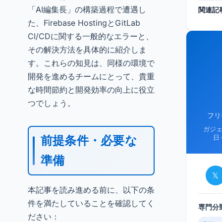
「AI編集長」の構築過程で遭遇し
関連記
た、Firebase HostingとGitLab
CI/CDに関する一般的なエラーと、
その解決方法を具体的に紹介しま
す。これらの知見は、同様の環境で
開発を進めるチームにとって、貴重
な時間節約と開発効率の向上に役立
つでしょう。
フリ
ガジ
前提条件・必要な
日
準備
𝕏
本記事を読み進める前に、以下の条
件を満たしていることを確認してく
専門分
ださい：