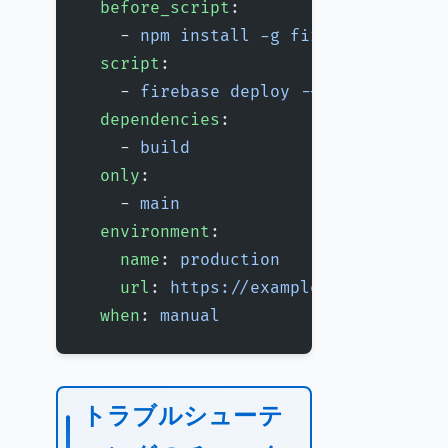
  before_script
:
    - 
npm install -g firebase-tools
  script
:
    - 
firebase deploy --token $FIREB
  dependencies
:
    - 
build
  only
:
    - 
main
  environment
:
    name
: 
production
    url
: 
https://example.firebaseapp
  when
: 
manual
トラブルシューテ