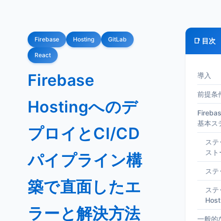
Firebase
Hosting
GitLab
📑 目次
React
Firebase
導入
前提条
Hostingへのデ
Fireb
基本ス
プロイとCI/CD
ステ
スト
パイプライン構
ステ
築で直面したエ
ステッ
Hos
ラーと解決方法
一般的