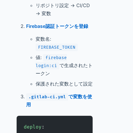
リポジトリ設定 → CI/CD
→ 変数
Firebase認証トークンを登録
変数名:
FIREBASE_TOKEN
値:
firebase
で生成されたト
login:ci
ークン
保護された変数として設定
で変数を使
.gitlab-ci.yml
用
deploy
: