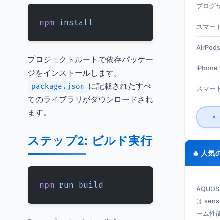
ブログサ
npm
 install
スマート
AirPods
プロジェクトルートで依存パッケー
iPhone 1
ジをインストールします。
に記載されたすべ
package.json
スマート
てのライブラリがダウンロードされ
ます。
▼
ステップ2: ビルド実行
🔥 人気
npm
 run
 build
AQUO
は se
ーム性