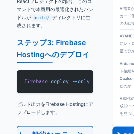
Reactプロジェクトの場合、このコ
マンドで本番用の最適化されたバン
AI需要
カード
ドルが
ディレクトリに生
build/
の大転
成されます。
AYANEO
ステップ3: Firebase
にレト
証で分
Hostingへのデプロイ
Ardui
ト接続A
Qual
firebase
 deploy
 --only
 hosting
たのか
AI時代
ビルド出力をFirebase Hostingにア
成|タ
ップロードします。
を見つ