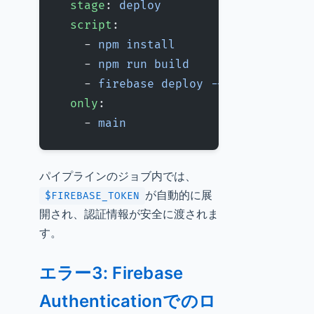
  stage
: 
deploy
  script
:
    - 
npm install
    - 
npm run build
    - 
firebase deploy --token $FIREB
  only
:
    - 
main
パイプラインのジョブ内では、
が自動的に展
$FIREBASE_TOKEN
開され、認証情報が安全に渡されま
す。
エラー3: Firebase
Authenticationでのロ