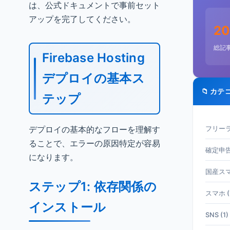
は、公式ドキュメントで事前セット
アップを完了してください。
20
総記
Firebase Hosting
デプロイの基本ス
📁 カテ
テップ
デプロイの基本的なフローを理解す
フリーラ
ることで、エラーの原因特定が容易
確定申告 
になります。
国産スマホ
ステップ1: 依存関係の
スマホ (
インストール
SNS (1)