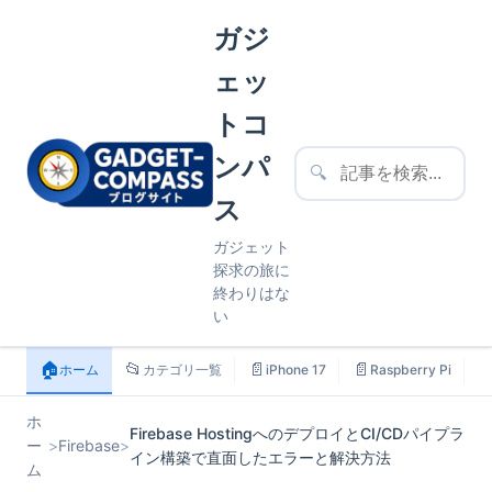
ガジ
ェッ
トコ
ンパ
🔍
ス
ガジェット
探求の旅に
終わりはな
い
🏠
📂
📄
📄

ホーム
カテゴリ一覧
iPhone 17
Raspberry Pi
ホ
Firebase HostingへのデプロイとCI/CDパイプラ
ー
>
Firebase
>
イン構築で直面したエラーと解決方法
ム