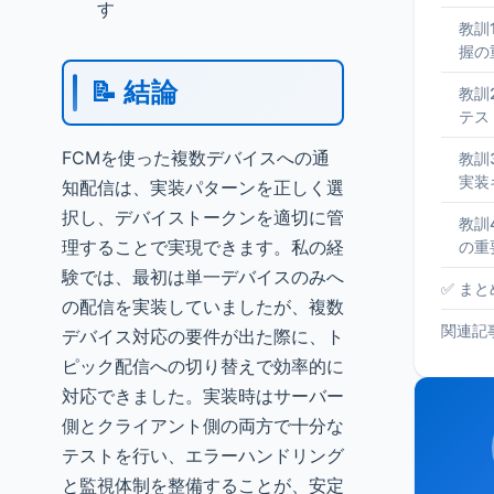
す
教訓
握の
📝 結論
教訓
テス
FCMを使った複数デバイスへの通
教訓
実装
知配信は、実装パターンを正しく選
択し、デバイストークンを適切に管
教訓
理することで実現できます。私の経
の重
験では、最初は単一デバイスのみへ
✅ ま
の配信を実装していましたが、複数
関連記
デバイス対応の要件が出た際に、ト
ピック配信への切り替えで効率的に
対応できました。実装時はサーバー
側とクライアント側の両方で十分な
テストを行い、エラーハンドリング
と監視体制を整備することが、安定