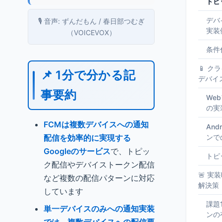
トピ
デバ
🎙️ 音声: ずんだもん / 春日部つむぎ
実装
（VOICEVOX）
条件
📱 
📌 1分で分かる記
デバイ
事要約
We
の実
FCMは複数デバイスへの通知
An
配信を効率的に実現する
ンで
Googleのサービス
で、トピッ
トピ
ク配信やデバイストークン配信
🚨 
など複数の配信パターンに対応
解決策
しています
課題
単一デバイスのみへの通知実装
ンの