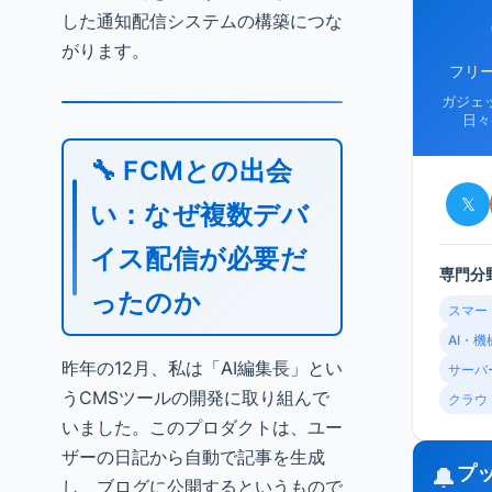
した通知配信システムの構築につな
がります。
フリ
ガジェ
日々
🔧 FCMとの出会
𝕏
い：なぜ複数デバ
イス配信が必要だ
専門分
ったのか
スマー
AI・
昨年の12月、私は「AI編集長」とい
サーバ
うCMSツールの開発に取り組んで
クラウ
いました。このプロダクトは、ユー
ザーの日記から自動で記事を生成
プ
🔔
し、ブログに公開するというもので