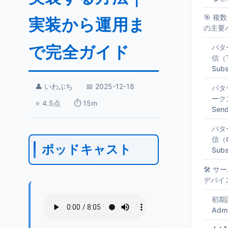
🎯 複
実装から運用ま
の主要
で完全ガイド
パタ
信（T
Subs
👤 いわぶち
📅 2025-12-18
パタ
ークン
⭐ 4.5点
⏱️ 15m
Sen
パタ
信（Co
ポッドキャスト
Subs
🛠️ 
デバイ
初期設
Adm