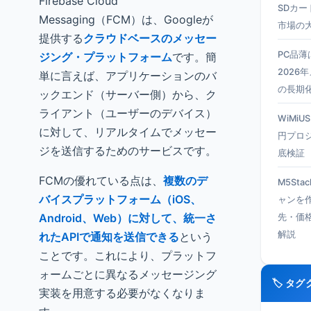
Firebase Cloud
SDカー
Messaging（FCM）は、Googleが
市場の
提供する
クラウドベースのメッセー
PC品
ジング・プラットフォーム
です。簡
2026
単に言えば、アプリケーションのバ
の長期
ックエンド（サーバー側）から、ク
ライアント（ユーザーのデバイス）
WiMiU
に対して、リアルタイムでメッセー
円プロ
ジを送信するためのサービスです。
底検証
FCMの優れている点は、
複数のデ
M5Sta
バイスプラットフォーム（iOS、
ャンを
Android、Web）に対して、統一さ
先・価
解説
れたAPIで通知を送信できる
という
ことです。これにより、プラットフ
ォームごとに異なるメッセージング
🏷️ タ
実装を用意する必要がなくなりま