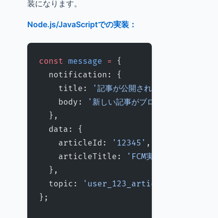
装になります。
Node.js/JavaScriptでの実装：
const
 message
 =
 {
  notification: {
    title: 
'記事が公開されました'
,
    body: 
'新しい記事がブログに公開されまし
  },
  data: {
    articleId: 
'12345'
,
    articleTitle: 
'FCM実装ガイド'
,
  },
  topic: 
'user_123_articles'
, 
// ト
};