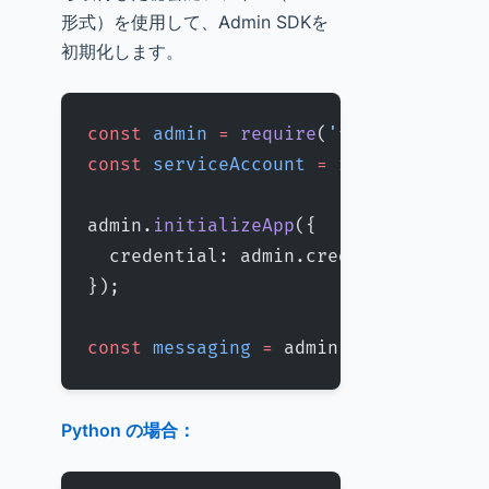
形式）を使用して、Admin SDKを
初期化します。
const
 admin
 =
 require
(
'firebase-admi
const
 serviceAccount
 =
 require
(
'./pa
admin.
initializeApp
({
  credential: admin.credential.
cert
(
});
const
 messaging
 =
 admin.
messaging
();
Python の場合：