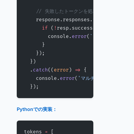
    // 失敗したトークンを処理
    response.responses.
forEach
((
resp
      if
 (
!
resp.success) {
        console.
error
(
`トークン ${
toke
      }
    });
  })
  .
catch
((
error
) 
=>
 {
    console.
error
(
'マルチキャスト送信エラ
  });
Pythonでの実装：
tokens 
=
 [