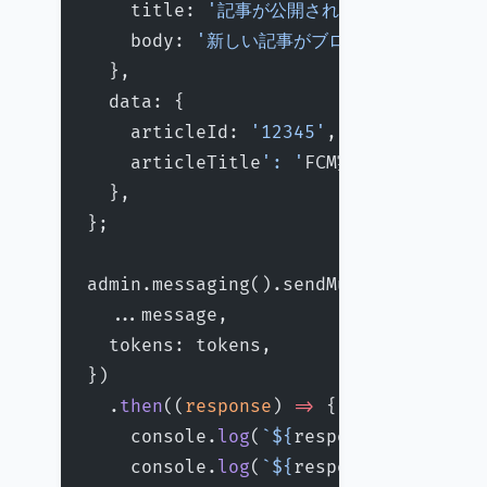
    title: 
'記事が公開されました'
,
    body: 
'新しい記事がブログに公開されまし
  },
  data: {
    articleId: 
'12345'
,
    articleTitle
': '
FCM実装ガイド
'
,
  },
};
admin.messaging().sendMulticast({
  ...message,
  tokens: tokens,
})
  .
then
((
response
) 
=>
 {
    console.
log
(
`${
response
.
successC
    console.
log
(
`${
response
.
failureC