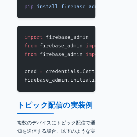
pip
 install
 firebase-admin
import
 firebase_admin
from
 firebase_admin 
import
 credentia
from
 firebase_admin 
import
 messaging
cred 
=
 credentials.Certificate(
'./pa
firebase_admin.initialize_app(cred)
トピック配信の実装例
複数のデバイスにトピック配信で通
知を送信する場合、以下のような実