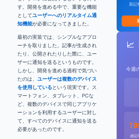
新記
す。開発を進める中で、重要な機能
として
ユーザーへのリアルタイム通
知機能
が必要になってきました。
最初の実装では、シンプルなアプロ
📈
ーチを取りました。記事が生成され
たり、公開されたりした際に、ユー
ザーに通知を送るというものです。
今週
しかし、開発を進める過程で気づい
たのは、
ユーザーは複数のデバイス
を使用している
という現実です。ス
マートフォン、タブレット、PCな
ど、複数のデバイスで同じアプリケ
ーションを利用するユーザーに対し
て、すべてのデバイスに通知を送る
19
必要があったのです。
総記