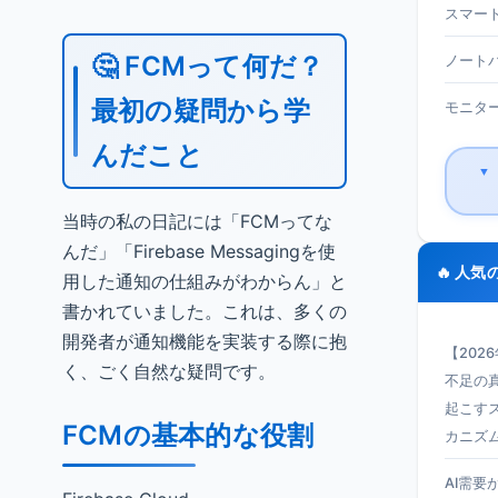
スマート
🤔 FCMって何だ？
ノートパ
最初の疑問から学
モニター 
んだこと
▼
当時の私の日記には「FCMってな
んだ」「Firebase Messagingを使
🔥 人気
用した通知の仕組みがわからん」と
書かれていました。これは、多くの
開発者が通知機能を実装する際に抱
【202
く、ごく自然な疑問です。
不足の真
起こす
FCMの基本的な役割
カニズ
AI需要