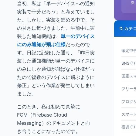
数
当初、私は「単一デバイスへの通知
実装で十分だろう」と考えていまし
た。しかし、実装を進める中で、そ
の甘さに気づきました。午前中に実
📁 カテ
装した通知機能は、
単一のデバイス
にのみ通知が飛ぶ仕様
だったので
確定申告 
す。日記に記録した通り、「昨日実
装した通知機能が単一のデバイスに
SNS (1)
のみにしか通知が飛ばない仕様だっ
国産スマホ
たので複数のデバイスに飛ぶように
修正」という作業が発生してしまい
フリーラ
ました。
ブログサ
このとき、私は初めて真摯に
FCM（Firebase Cloud
スマート
Messaging）のドキュメントと向
投資 (1)
き合うことになったのです。