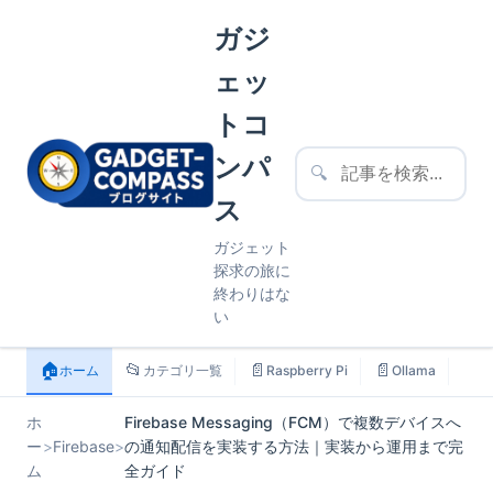
ガジ
ェッ
トコ
ンパ
🔍
ス
ガジェット
探求の旅に
終わりはな
い
🏠
📂
📄
📄
📄
ホーム
カテゴリ一覧
Raspberry Pi
Ollama
ス
ホ
Firebase Messaging（FCM）で複数デバイスへ
ー
>
Firebase
>
の通知配信を実装する方法｜実装から運用まで完
ム
全ガイド