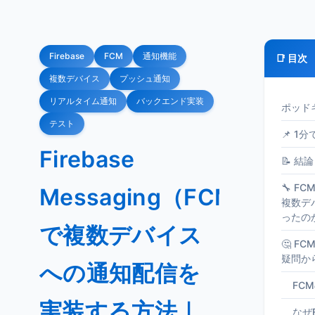
Firebase
FCM
通知機能
📑 目次
複数デバイス
プッシュ通知
リアルタイム通知
バックエンド実装
ポッド
テスト
📌 1
Firebase
📝 結論
🔧 F
Messaging（FCM）
複数デ
ったの
で複数デバイス
🤔 F
疑問か
への通知配信を
FC
実装する方法｜
なぜ