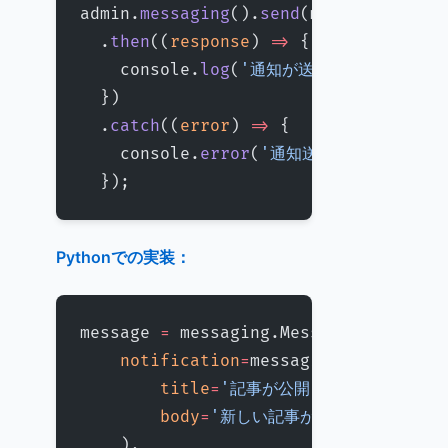
admin.
messaging
().
send
(message)
  .
then
((
response
) 
=>
 {
    console.
log
(
'通知が送信されました:'
,
  })
  .
catch
((
error
) 
=>
 {
    console.
error
(
'通知送信エラー:'
, er
  });
Pythonでの実装：
message 
=
 messaging.Message(
    notification
=
messaging.Notificat
        title
=
'記事が公開されました'
,
        body
=
'新しい記事がブログに公開され
    ),