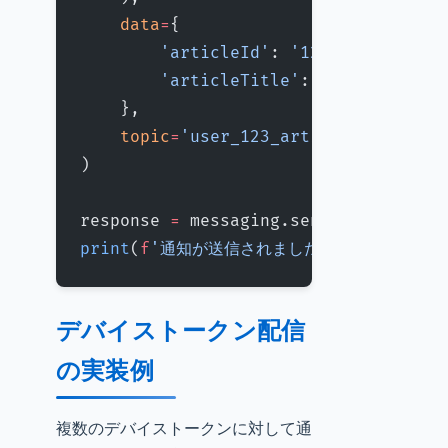
    data
=
{
        'articleId'
: 
'12345'
,
        'articleTitle'
: 
'FCM実装ガイド
    },
    topic
=
'user_123_articles'
,
)
response 
=
 messaging.send(message)
print
(
f
'通知が送信されました: 
{
response
}
デバイストークン配信
の実装例
複数のデバイストークンに対して通