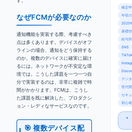
す。
確定申
なぜFCMが必要なのか
年収の
2025
基礎控
通知機能を実装する際、考慮すべき
給与所
点は多くあります。デバイスがオフ
SNS
ラインの場合、通知をどう保持する
TikTo
のか。複数のデバイスに確実に届け
Insta
るには。ネットワークが不安定な環
Disco
境では。こうした課題を一つ一つ自
デジタ
分で実装するのは、非常に複雑で時
世代間
間がかかります。FCMは、こうし
セキュ
た課題を既に解決した、プロダクシ
初心者
ョン・レディなサービスなのです。
▼
🎯 複数デバイス配