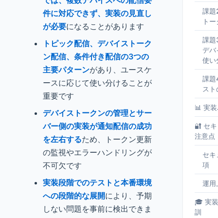
では、複数デバイスへの配信要
課題
件に対応できず、実装の見直し
トー
が必要
になることがあります
課題
トピック配信、デバイストーク
デバ
ン配信、条件付き配信の3つの
使い
主要パターン
があり、ユースケ
課題
ースに応じて使い分けることが
スト
重要です
📊 
デバイストークンの管理とサー
バー側の実装が通知配信の成功
🔐 
注意点
を左右する
ため、トークン更新
の監視やエラーハンドリングが
セキ
不可欠です
項
実装段階でのテストと本番環境
運用
への段階的な展開
により、予期
🎓 
しない問題を事前に検出できま
訓