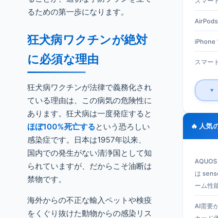
スマート
るための第一歩になります。
AirPods
狂犬病ワクチンが絶対
iPhone 1
に必須な理由
スマート
狂犬病ワクチンが法律で義務化され
▼
ている理由は、この病気の危険性に
あります。狂犬病は一度発症すると
ほぼ100%死亡する
という恐ろしい
🔥 人気
感染症です。日本は1957年以来、
国内での発生がない清浄国として知
AQUO
られていますが、だからこそ油断は
は se
禁物です。
ーム性
海外からの不正な輸入ペットや検疫
AI需要
をくぐり抜けた動物からの感染リス