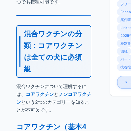
つでも接種可能です。
フリー
Faceb
案件獲
Linke
混合ワクチンの分
2025
類：コアワクチン
税制改
減税
は全ての犬に必須
パート
級
扶養控
▼
混合ワクチンについて理解するに
は、
コアワクチン
と
ノンコアワクチ
ン
という2つのカテゴリーを知るこ
とが不可欠です。
コアワクチン（基本4