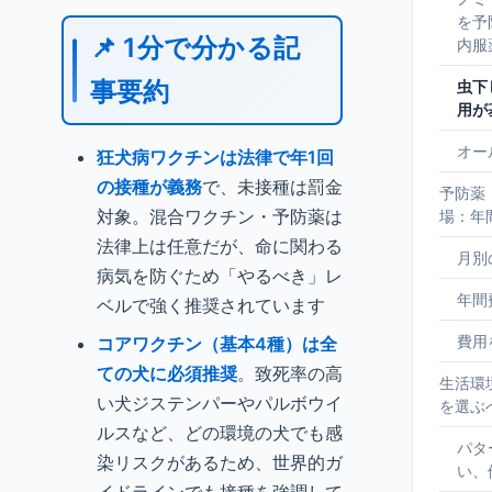
を予
📌 1分で分かる記
内服
事要約
虫下
用が
オー
狂犬病ワクチンは法律で年1回
の接種が義務
で、未接種は罰金
予防薬
対象。混合ワクチン・予防薬は
場：年
法律上は任意だが、命に関わる
月別
病気を防ぐため「やるべき」レ
年間
ベルで強く推奨されています
費用
コアワクチン（基本4種）は全
ての犬に必須推奨
。致死率の高
生活環
い犬ジステンパーやパルボウイ
を選ぶ
ルスなど、どの環境の犬でも感
パタ
染リスクがあるため、世界的ガ
い、