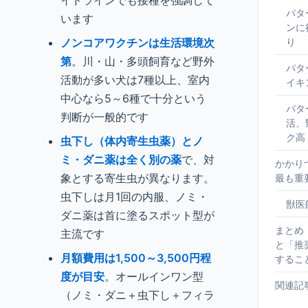
イドラインでも接種を強調して
パタ
います
ンに
ノンコアワクチンは生活環境次
り
第
。川・山・多頭飼育など野外
パタ
活動が多い犬は7種以上、室内
イキ
中心なら5～6種で十分という
パタ
判断が一般的です
活、
ク高
虫下し（体内寄生虫薬）とノ
ミ・ダニ薬は全く別の薬
で、対
かかり
象とする寄生虫が異なります。
最も重
虫下しは月1回の内服、ノミ・
獣医
ダニ薬は首に塗るスポット型が
まとめ
主流です
と「推
月額費用は1,500～3,500円程
するこ
度が目安
。オールインワン型
関連記
（ノミ・ダニ＋虫下し＋フィラ