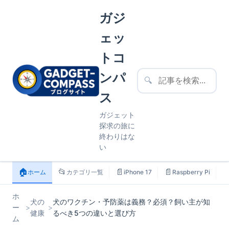
ガジ
ェッ
トコ
ンパ
🔍
ス
ガジェット
探求の旅に
終わりはな
い
🏠
📂
📄
📄

ホーム
カテゴリ一覧
iPhone 17
Raspberry Pi
ホ
犬の
犬のワクチン・予防薬は義務？必須？飼い主が知
ー
>
>
健康
るべき5つの違いと選び方
ム