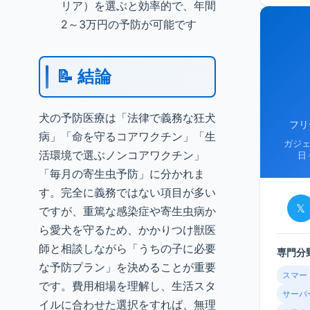
リア）を選ぶと効率的で、年間
2～3万円の予防が可能です
📝 結論
犬の予防医療は「法律で義務な狂犬
フリ
病」「命を守るコアワクチン」「生
ガジ
活環境で選ぶノンコアワクチン」
日
「毎月の寄生虫予防」に分かれま
す。完全に義務ではない項目が多い
𝕏
ですが、重篤な感染症や寄生虫病か
ら愛犬を守るため、かかりつけ獣医
師と相談しながら「うちの子に必要
専門分
な予防プラン」を決めることが重要
スマー
です。費用相場を理解し、生活スタ
サーバ
イルに合わせた選択をすれば、無理