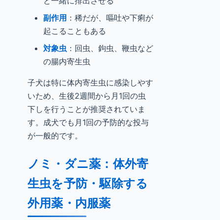
と一緒に排出させる
副作用
：稀だが、嘔吐や下痢が
起こることもある
対象虫
：回虫、鉤虫、鞭虫など
の腸内寄生虫
子犬は特に体内寄生虫に感染しやす
いため、生後2週間から月1回の虫
下しを行うことが推奨されていま
す。成犬でも月1回の予防的な投与
が一般的です。
ノミ・ダニ薬：体外寄
生虫を予防・駆除する
外用薬・内服薬