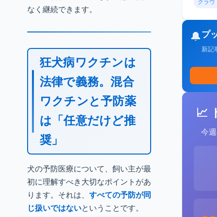
クラウ
なく継続できます。
プ
🔔
新記
狂犬病ワクチンは
法律で義務。混合
ワクチンと予防薬
📈
は「任意だけど推
今週
奨」
犬の予防医療について、飼い主が最
初に理解すべき大切なポイントがあ
ります。それは、
すべての予防が同
じ扱いではない
ということです。