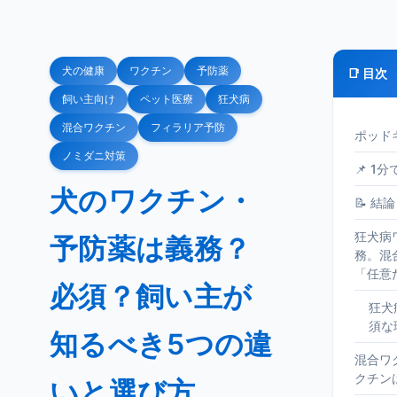
犬の健康
ワクチン
予防薬
📑 目次
飼い主向け
ペット医療
狂犬病
混合ワクチン
フィラリア予防
ポッド
ノミダニ対策
📌 1
犬のワクチン・
📝 結論
狂犬病
予防薬は義務？
務。混
「任意
必須？飼い主が
狂犬
須な
知るべき5つの違
混合ワ
クチン
いと選び方