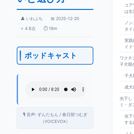
コア
は生
👤 いわぶち
📅 2025-12-20
ノン
⭐ 4.8点
⏱️ 18m
タイ
実践
イド
ポッドキャスト
ワクチ
子犬期
子犬
成犬
虫下し
ミ・ダ
🎙️ 音声: ずんだもん / 春日部つむぎ
虫下
（VOICEVOX）
する
ノミ