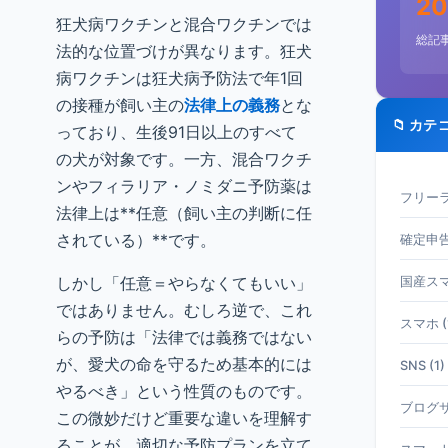
20
狂犬病ワクチンと混合ワクチンでは
総記
法的な位置づけが異なります。狂犬
病ワクチンは狂犬病予防法で年1回
の接種が飼い主の
法律上の義務
とな
📁 カテ
っており、生後91日以上のすべて
の犬が対象です。一方、混合ワクチ
ンやフィラリア・ノミダニ予防薬は
フリーラ
法律上は**任意（飼い主の判断に任
されている）**です。
確定申告 
しかし「任意＝やらなくてもいい」
国産スマホ
ではありません。むしろ逆で、これ
スマホ (
らの予防は「法律では義務ではない
が、愛犬の命を守るため基本的には
SNS (1)
やるべき」という性質のものです。
ブログサ
この微妙だけど重要な違いを理解す
ることが、適切な予防プランを立て