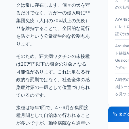
カード
クは常に存在します。個々の犬を守
の大転
るだけでなく、万が一の侵入時に**
AYANEO
集団免疫（人口の70%以上の免疫）
にレト
**を維持することで、全国的な流行
証で分
を防ぐという公衆衛生的な役割もあ
ります。
Ardui
ト接続A
そのため、狂犬病ワクチンの未接種
Qual
は20万円以下の罰金の対象となる
たのか
可能性があります。これは単なる行
政的な罰則ではなく、社会全体の感
AI時代
染症対策の一環として位置づけられ
成|タ
を見つ
ているのです。
接種は毎年1回で、4～6月が集団接
🏷️ タ
種月間として自治体で行われること
が多いですが、動物病院なら通年い