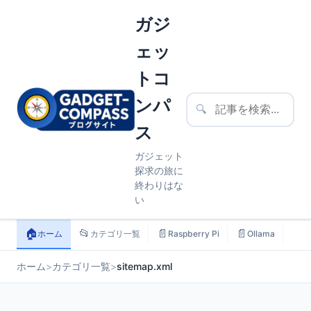
ガジ
ェッ
トコ
ンパ
🔍
ス
ガジェット
探求の旅に
終わりはな
い
🏠
📂
📄
📄
📄
ホーム
カテゴリ一覧
Raspberry Pi
Ollama
ス
ホーム
>
カテゴリ一覧
>
sitemap.xml