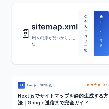
🏠
📋
ホ
全
sitemap.xml
ー
カ
📄
ム
テ
に
ゴ
1件の記事が見つかりまし
戻
リ
た
る
一
覧
★★★★ ☆
4
#1
Next.js
SEO対策
Next.jsでサイトマップを静的生成する方
法｜Google送信まで完全ガイド